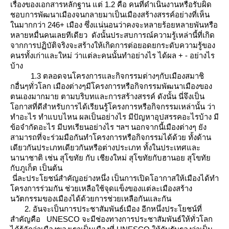
เรื่องของเอกสารหลักฐาน แต่ 1.2 คือ คนที่ดำเนินงานหรือรับผิด
ชอบการพัฒนาเมืองจนกลายมาเป็นเมืองสร้างสรรค์อย่างที่เห็น
นมากกว่า 246+ เมือง ซึ่งแน่นอนว่าคงจะหลายร้อยหลายพันหรือ
หลายหมื่นคนเลยทีเดียว ดังนั้นประสบการณ์ความรู้เหล่านี้ที่เกิด
จากการปฏิบัติจริงจะสร้างให้เกิดการต่อยอดยกระดับความรู้ของ
คนรทั้งเก่าและใหม่ ว่าแต่ละคนนั้นทำอย่างไร ได้ผล + - อย่างไร
บ้าง
1.3 ตลอดจนโครงการและกิจกรรมต่างๆกับเมืองสมาชิ
กอื่นๆทั่วโลก เมืองต่างๆมีโครงการหรือกิจกรรมพัฒนาเมืองของ
ตนเองมากมาย ตามบริบทและการสร้างสรรค์ ดังนั้น นี่จึงเป็น
อกาสที่ดีสำหรับการได้เรียนรู้โครงการหรือกิจกรรมเหล่านั้น ว่า
ทำอะไร ทำแบบไหน ผลเป็นอย่างไร มีปัญหาอุปสรรคอะไรบ้าง มี
ข้อจำกัดอะไร มีบทเรียนอย่างไร ฯลฯ นอกจากนี้เมืองต่างๆ ยัง
สามารถที่จะร่วมมือกันทำโครงการหรือกิจกรรมได้ด้วย ทั้งด้าน
เดียวกันประเภทเดียวกันหรือต่างประเภท ทั้งในประเทศและ
นานาชาติ เช่น สุโขทัย กับ เชียงใหม่ สุโขทัยกับฮานอย สุโขทั
กับภูเก็ต เป็นต้น
นี่ละประโยชน์สำคัญอย่างหนึ่ง เป็นการเปิดโอากาสให้เมืองได้ทำ
ครงการร่วมกัน ช่วยเหลือใช้จุดแข็งของแต่ละเมืองสร้าง
นวัตกรรมของเมืองได้ด้วยการช่วยเหลือกันและกัน
2. อันจะเป็นการประชาสัมพันธ์เมือง อีกหนึ่งประโยชน์ที่
สำคัญคือ UNESCO จะมีช่องทางการประชาสัมพันธ์ให้ทั่วโลก