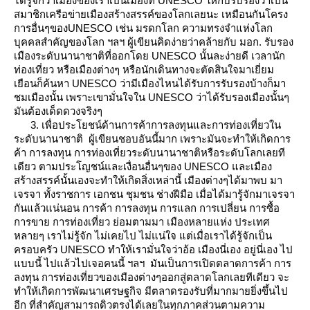
ได้รู้จักว่าเมืองของเราเป็นเมืองที่ UNESCO ให้กับรับรองว่าเป็น
สมาชิกเครือข่ายเมืองสร้างสรรค์ของโลกเลยนะ เหมือนกันโครง
การอื่นๆของUNESCO เช่น มรดกโลก ความทรงจำแห่งโลก
บุคคลสำคัญของโลก ฯลฯ ผู้เขียนคิดง่ายว่าคล้ายกับ มอก. รับรอง
เมืองระดับนานาชาติที่ออกโดย UNESCO นั้นละง่ายดี เวลานัก
ท่องเที่ยว หรือเมืองต่างๆ หรือนักเดินทางจะตัดสินใจมาเยี่ยม
เยือนก็ค้นหา UNESCO ว่ามีเมืองไหนได้รับการรับรองบ้างก็มา
ชมเมืองนั้น เพราะเขามั่นใจใน UNESCO ว่าได้รับรองเมืองนั้นๆ
มันต้องเด็ดดวงจริงๆ
3. เพื่อประโยชน์ด้านการค้าการลงทุนและการท่องเที่ยวใน
ระดับนานาชาติ ผู้เขียนชอบอันนี้มาก เพราะมันจะทำให้เกิดการ
ค้า การลงทุน การท่องเที่ยวระดับนานาชาติหรือระดับโลกเลยที
เดียว ตามประโญชน์และเงื่อนอื่นๆของ UNESCO และเมือง
สร้างสรรค์นั้นเองจะทำให้เกิดสิ่งเหล่านี้ เมืองต่างๆได้มาพบ มา
เจรจา ทั้งราชการ เอกชน ชุมชน ช่างฝีมือ เมื่อได้มารู้จักมาเจรจา
กันแล้วแน่นอน การค้า การลงทุน การแลก การเปลี่ยน การซื้อ
การขาย การท่องเที่ยว ย่อมตามมา เมืองหลายแห่ง ประเทศ
หลายๆ เราไม่รู้จัก ไม่เคยไป ไม่แน่ใจ แต่เมื่อเราได้รู้จักเป็น
ครอบครัว UNESCO ทำให้เรามั่นใจว่าอ้อ เมืองนี่เอง อยู่นี่เอง ไป
บบนี้ ไปแล้วไปเจอคนนี้ ฯลฯ มันเป็นการเปิดตลาดการค้า การ
ลงทุน การท่องเที่ยวของเมืองต่างๆออกสู่ตลาดโลกเลยทีเดียว จะ
ทำให้เกิดการพัฒนาเศรษฐกิจ มีตลาดรองรับที่มากมายยิ่งขึ้นไป
อีก ที่สำคัญสามารถดิวตรงได้เลยในทุกภาคส่วนตามความ