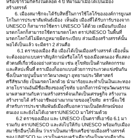
หรือเข้าร่วมกี่ครั้งในตลอด 4 ปี ที่ผ่านมาเมื่อได้เป็นเมือง
สร้างสรรค์
6. เมืองสมาชิกจะได้รับสิทธิ์ในการใช้โลโก้ขององค์การยูเนส
กในการประชาสัมพันธ์เมือง เห็นมัย เมืองที่ได้รับการับรองจาก
UNESCO ก็สามารถใช้ตรา UNESCO ได้ด้วย เหมือนกับเมือง
มรดกโลกก็สามารถใช้ตรามรดกโลก ตราUNESCO ในพื้นที่
มรดกโลกได้ไม่ผิดกฎหมายผิดระเบียบ ส่วนเมืองสร้างสรรค์นั้น
พอได้เป็นแล้ว จะมีตรา 2 ส่วนคือ
6.1 ตราของเมือง คือ เมืองได้เป็นเมืองสร้างสรรค์ เมืองนั้น
จะต้องออกแบบตราสัญลักาณ์หรือโลโก้ ของเมืองตนเอง ที่แสดง
ตัวตนที่เกี่ยวข้องอย่างสวยงาม เช่น สุโขทัยเป็นด้านหัตถกรรม
ละศิลปะพื้นที่ ตราเมืองก็ออกแบบด้วยการประกวดแข่งขันกัน
ซึ่งเป็นลายปูนปั้นจากวัดนางพญา อุทยานประวัติศาสตร์
ศรีสัชนาลัย เป็นมรดกโลกด้วย นำมาร้อยและทำเป็นเงินและทอง
ลายโบราณอันมีชื่อเสียงของสุโขทัย บอกถึงการนำทุนวัฒนธรรม
มาผสาผสานกับความสร้างสรรค์จนเกิดเป็นเศรษฐกิจ สร้างงาน
สร้างรายได้ สร้างอาชีพอย่างมากมายของสุโขทัย ตรานี้จะใช้
สำหรับการประชาสัมพันธ์เมืองที่บอกความเป็นอัตลักษณ์ของ
ตนเอง และยังไม่ได้เอาตราUNESCO มาใส่ร่วมด้ว
6.2 ตราของเมือง และ UNESCO เป็นตราที่เอาข้อ 6.1 มา
รวมกับ ตราUNESCO และส่งไปให้กับ UNESCO พร้อมกับเมือง
สมาชิกอื่นๆได้เห็น ว่าเราเป็นสมาชิกเครือข่ายเมืองสร้างสรรค์
ของ UNESCO นะ เราเป็นครอบครัวเดียวกันเป็นพวกเดียวกัน