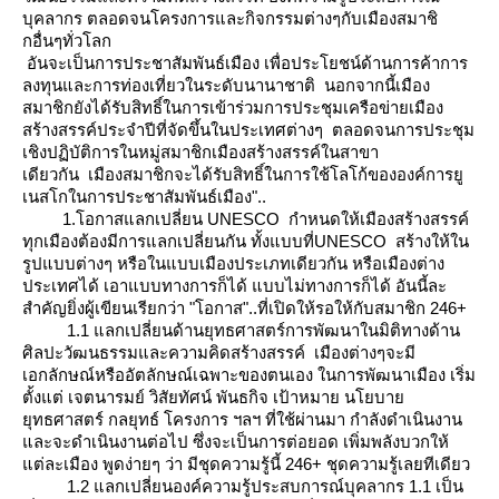
บุคลากร ตลอดจนโครงการและกิจกรรมต่างๆกับเมืองสมาชิ
กอื่นๆทั่วโลก
อันจะเป็นการประชาสัมพันธ์เมือง เพื่อประโยชน์ด้านการค้าการ
ลงทุนและการท่องเที่ยวในระดับนานาชาติ นอกจากนี้เมือง
สมาชิกยังได้รับสิทธิ์ในการเข้าร่วมการประชุมเครือข่ายเมือง
สร้างสรรค์ประจำปีที่จัดขึ้นในประเทศต่างๆ ตลอดจนการประชุม
เชิงปฏิบัติการในหมู่สมาชิกเมืองสร้างสรรค์ในสาขา
เดียวกัน เมืองสมาชิกจะได้รับสิทธิ์ในการใช้โลโก้ขององค์การยู
เนสโกในการประชาสัมพันธ์เมือง"..
1.โอกาสแลกเปลี่ยน UNESCO กำหนดให้เมืองสร้างสรรค์
ทุกเมืองต้องมีการแลกเปลี่ยนกัน ทั้งแบบที่UNESCO สร้างให้ใน
รูปแบบต่างๆ หรือในแบบเมืองประเภทเดียวกัน หรือเมืองต่าง
ประเทศได้ เอาแบบทางการก็ได้ แบบไม่ทางการก็ได้ อันนี้ละ
สำคัญยิ่งผู้เขียนเรียกว่า "โอกาส"..ที่เปิดให้รอให้กับสมาชิก 246+
1.1 แลกเปลี่ยนด้านยุทธศาสตร์การพัฒนาในมิติทางด้าน
ศิลปะวัฒนธรรมและความคิดสร้างสรรค์ เมืองต่างๆจะมี
เอกลักษณ์หรืออัตลักษณ์เฉพาะของตนเอง ในการพัฒนาเมือง เริ่ม
ตั้งแต่ เจตนารมย์ วิสัยทัศน์ พันธกิจ เป้าหมาย นโยบา
ุทธศาสตร์ กลยุทธ์ โครงการ ฯลฯ ที่ใช้ผ่านมา กำลังดำเนินงาน
ละจะดำเนินงานต่อไป ซึ่งจะเป็นการต่อยอด เพิ่มพลังบวกให้
ต่ละเมือง พูดง่ายๆ ว่า มีชุดความรู้นี้ 246+ ชุดความรู้เลยทีเดียว
1.2 แลกเปลี่ยนองค์ความรู้ประสบการณ์บุคลากร 1.1 เป็น