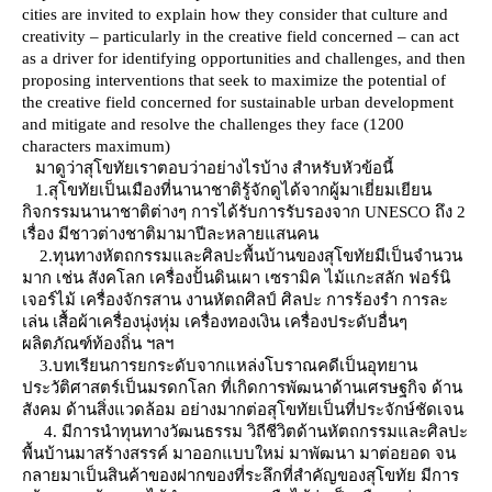
cities are invited to explain how they consider that culture and
creativity – particularly in the creative field concerned – can act
as a driver for identifying opportunities and challenges, and then
proposing interventions that seek to maximize the potential of
the creative field concerned for sustainable urban development
and mitigate and resolve the challenges they face (1200
characters maximum)
มาดูว่าสุโขทัยเราตอบว่าอย่างไรบ้าง สำหรับหัวข้อนี้
1.สุโขทัยเป็นเมืองที่นานาชาติรู้จักดูได้จากผู้มาเยี่ยมเยียน
กิจกรรมนานาชาติต่างๆ การได้รับการรับรองจาก UNESCO ถึง 2
เรื่อง มีชาวต่างชาติมามาปีละหลายแสนคน
2.ทุนทางหัตถกรรมและศิลปะพื้นบ้านของสุโขทัยมีเป็นจำนวน
มาก เช่น สังคโลก เครื่องปั้นดินเผา เซรามิค ไม้แกะสลัก ฟอร์นิ
เจอร์ไม้ เครื่องจักรสาน งานหัตถศิลป์ ศิลปะ การร้องรำ การละ
เล่น เสื้อผ้าเครื่องนุ่งหุ่ม เครื่องทองเงิน เครื่องประดับอื่นๆ
ผลิตภัณฑ์ท้องถิ่น ฯลฯ
3.บทเรียนการยกระดับจากแหล่งโบราณคดีเป็นอุทยาน
ประวัติศาสตร์เป็นมรดกโลก ที่เกิดการพัฒนาด้านเศรษฐกิจ ด้าน
สังคม ด้านสิ่งแวดล้อม อย่างมากต่อสุโขทัยเป็นที่ประจักษ์ชัดเจน
4. มีการนำทุนทางวัฒนธรรม วิถีชีวิตด้านหัตถกรรมและศิลปะ
พื้นบ้านมาสร้างสรรค์ มาออกแบบใหม่ มาพัฒนา มาต่อยอด จน
กลายมาเป็นสินค้าของฝากของที่ระลึกที่สำคัญของสุโขทัย มีการ