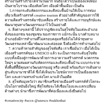
สร้างงานสร้างรายได้จำนวนมาก จนถือได้ว่าเป็นเมืองแห่งทอง
เงินลายโบราณ เมืองสังคโลก เมืองผ้าพื้นเมือง เป็นต้น
5.การยกระดับหัตถกรรมและศิลปะพื้นบ้านให้เป็น การท่อง
เที่ยวเชิงสร้างสรรค์ creative tourism ตัวอย่างที่สำคัญของการใช้
ความคิดสร้างสรรค์มาขับเคลื่อน สร้างรายได้และการอนุรักษ์และ
พัฒนาทุนทางวัฒนธรรมเอาไว้เป็นอย่างดี
6. สิ่งต่างๆเหล่านี้ ได้ปรากฎชัดเจนในสุโขทัยในแต่ละอำเภอ
ทั้งของเอกชน ของชุมชน ของราชการ แม้กระนั้น บางตำบลบาง
อำเภอยังมีการทำงานที่ไม่ครอบคลุมหรือยังไม่ได้นำทุนทาง
วัฒนธรรมเหล่านี้มาพัฒนาและต่อยอด จึงต้องมีการทำงานต่อไป
7. ความท้าทายสำคัญของสุโขทัยคือ เราเชื่อมั่นว่า เมื่อได้เป็น
เมืองสร้างสรรค์ของ UNESCO แล้ว จะเป็นการยกระดับสุโขทั
บบทั้งเมืองสู่การพัฒนาด้วยการเอาความสร้างสรรค์ นวตกรรม
หม่ๆ มาผสมผสานกับหัตถกรรมและศิลปะพื้นบ้าน แบบกระจา
ทั้งพื้นที่ทีีมีคุณทางวัฒนธรรมอยู่ หรือ เคยมี พร้อมกับการเดินทาง
สู่ระดับนานาชาติได้ ซึ่งได้เห็นประโยชน์จากการเป็นเมืองมรดก
ลก และความทรงจำแห่งโลก มาแล้วในอดีต
8. สุโขทัยมุ่งหวังว่า สมาชิกเครือข่ายเมืองสร้างสรรค์ทั่วโลกจะ
เป็นโอกาสอันยิ่งใหญ่ ที่สุโขทัยจะได้เชื่อมโยงและแลกเปลี่ยน
ด้านต่างๆ นำมาซึ่งการพัฒนาที่ต่อเนื่องและยั่งยืนต่อไป
#creativecity #uccn @unesco #sukhothai