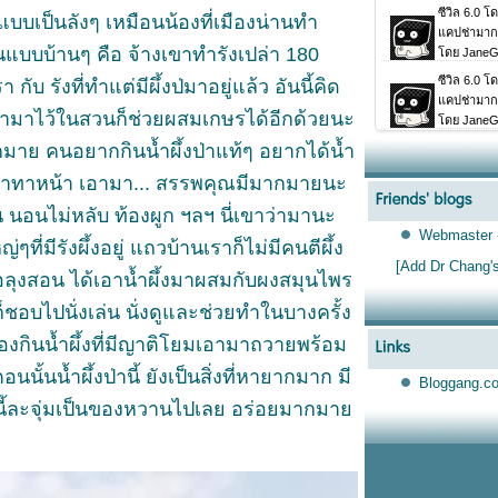
งแบบเป็นลังๆ เหมือนน้องที่เมืองน่านทำ
็นแบบบ้านๆ คือ จ้างเขาทำรังเปล่า 180
ับ รังที่ทำแต่มีผึ้งป่มาอยู่แล้ว อันนี้คิด
เอามาไว้ในสวนก็ช่วยผสมเกษรได้อีกด้วยนะ
มากมาย คนอยากกินน้ำผึ้งป่าแท้ๆ อยากได้น้ำ
มาทาหน้า เอามา... สรรพคุณมีมากมายนะ
 นอนไม่หลับ ท้องผูก ฯลฯ นี่เขาว่ามานะ
Webmaster 
ๆที่มีรังผึ้งอยู่ แถวบ้านเราก็ไม่มีคนตีผึ้ง
[Add Dr Chang's
ช่อลุงสอน ได้เอาน้ำผึ้งมาผสมกับผงสมุนไพร
็ชอบไปนั่งเล่น นั่งดูและช่วยทำในบางครั้ง
ลองกินน้ำผึ้งที่มีญาติโยมเอามาถวายพร้อม
นนั้นน้ำผึ้งป่านี้ ยังเป็นสิ่งที่หายากมาก มี
Bloggang.c
นียวนี้ละจุ่มเป็นของหวานไปเลย อร่อยมากมา