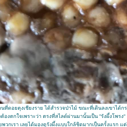
ทำงานที่ดอยตุงเชียงราย ได้สำรวจป่าไม้ ขณะที่เดินลงเขาไ
วต้องตกใจเพราะว่า ตรงที่สไลด์ผ่านมานั้นเป็น "รังผึ้งโพรง
อยพวกเรา เลยได้มองดูรังผึ้งแบบใกล้ชิดมากเป็นครั้งแรก แ