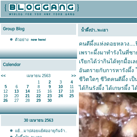
น้ำผึ้งป่า..พะเยา
ตัวอย่าง
คนตีผึ้งแห่งดอยหลวง....
เพราะผึ้งมาทำรังในที่ชาย
เรียกได้ว่ากินได้ทุกมื้อ
อันตรายกับการหารังผึ้ง 
<<
เมษายน 2563
>>
ชีวิตใดๆ ชีวิตคนตีผึ้ง เป
1
2
3
4
5
6
7
8
9
10
11
ได้กินรังผึ้ง ได้เกษรผึ้ง ไ
12
13
14
15
16
17
18
19
20
21
22
23
24
25
26
27
28
29
30
30 เมษายน 2563
้...มาปล่อยแย้ต่ออายุกันจ้า..