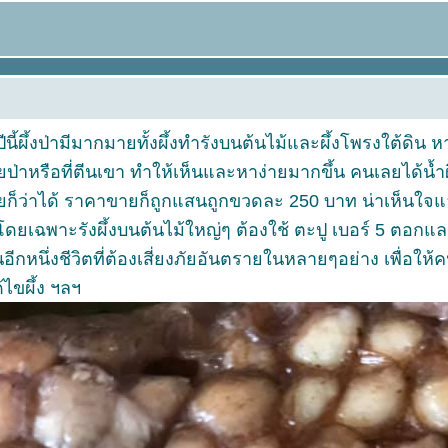
ปีนี้ผึ้งป่ามีมากมายทั้งผึ้งทำรังบนต้นไม้และผึ้งโพรงใต้
ป่าหรือที่ตีนเขา ทำให้เห็นและหาง่ายมากขึ้น คนเลยได้น้ำผึ้ง
เลยก็ว่าได้ ราคาขายก็ถูกแสนถูกขวดละ 250 บาท น่าเห็นใจและต
โดยเฉพาะรังผึ้งบนต้นไม้ใหญ่ๆ ต้องใช้ ตะปู เบอร์ 5 ตอกและใ
็นอีกหนึ่งชีวิตที่ต้องเสี่ยงภัยอันตรายในหลายๆอย่าง เพื่อให้
ด้ไขผึ้ง ฯลฯ