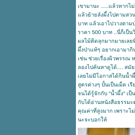
OPPORTUNITIES AND
เขามานะ .....แล้วหากไม่เ
CHALLENGES FACING THE CIT
UNESCO .. Creative City (9) 1-30
ล้วย้ายลังผึ้งไปตามสวนผ
เมษายน 2564 UNESCO รับสมัคร
บาท แล้วเอาไปวางตามป่าให้
Creative City เมืองสร้างสรรค์
UNESCO .. Creative City เมือง
ราคา 500 บาท ..นี่ก็เป
สร้างสรรค์ (8) การกรอก ใบสมัคร
ผลไม้ติดลุกมากมายเลยทีเด
ข้อ GENERAL PRESENTATION
OF THE CITY:
ผึ้งป่าแท้ๆ อยากเอามา
UNESCO .. Creative City เมือง
เช่น ช่วยเรื่องผิวพรรณ
สร้างสรรค์ (7) ใบสมัครว่า ด้วย ผู้
ทนของเมือง ต้องเป็นใครกัน
ลองไปค้นหาดูได้.... สมัยเป
unesco Creative City เมือง
เลยไม่มีโอกาสได้กินน้ำผ
สร้างสรรค์ (6) บทบาทและหน้าที่
สูตรต่างๆ ปั้นเป็นเม็ด 
ของสมาชิก
unesco Creative City เมือง
จนได้รู้จักกับ "น้ำผึ้ง
สร้างสรรค์ (5) วิธีและหลักเกณฑ์
กับได้อ่านหนังสือธรรมะต่าง
การสมัคร
unesco Creative City เมือง
คุณค่าที่สูงมาก เพราะไม
สร้างสรรค์ (4) สิทธิประโยชน์จาก
นะจะบอกให้
การเข้าเป็นสมาชิก
Creative City เมืองสร้างสรรค์ (3)