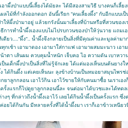
อาผึ้งป่าแบบนี้เลี้ยงได้มัยละ ได้มีสองสามวิธี บางคนก็เลี้ย
ลไม้ที่กำลังออกดอก อันนี้เรียก "คนเลี้ยงผึ้ง" กับอีกแบบเป
ผึ้งป่ามาอยู่ แล้วยกรังนั้นมาเลี้ยงที่บ้านหรือที่สวนของเรา ก
็นวิธีการทำน้ำผึ้งเองแบบไม่ไปรบกวนของป่าให้วุ่นวาย แถม
ียว...."ผึ้ง".. น้ำผึ้งจึงกลายเป็นสิ่งที่มีคุณค่าและมูลค่า
กินทุกเช้า เอามาดอง เอามาใส่กาแฟ เอามาผสมมะนาว เอา
 หน้าตา เส้นผม ควบคุมน้ำหนัก เจ็บคอ ไอ ความดัน เบาหวาน
็นเด็กผึ้งป่าเป็นสิ่งที่ไม่รู้จักเลย ได้แต่มองเห็นบนต้นยางใหญ่
ึ้ง ได้กินผึ้ง แต่เคยเห็นนะ ลุงข้างบ้านเป็นหมอยาสมุนไพร
เรียกยาลูกกลอน เอาไว้กิน เอาไว้ขายให้กับคนมาซื้อ นเราเองก
" เป็นครั้งแรกก็ไปดูยาลูกกลอนนี้ละ จนต่อมาได้บวชและได้ทด
ๆ ที่กล่าวถึงน้ำผึ้งเอาไว้ เลยได้กินน้ำผึ้งเป็นครั้งแรก ซึ่งตอ
่ค่อยได้กินกัน มีหลายครั้งที่ได้น้ำผึ้งมา เราก็เอาข้าวเห