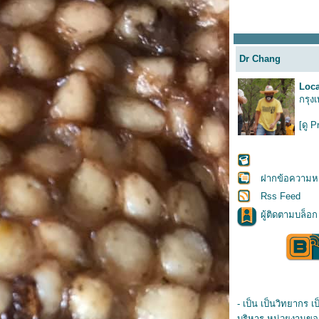
Dr Chang
Loca
กรุง
[ดู P
ฝากข้อความหล
Rss Feed
ผู้ติดตามบล็อก
- เป็น เป็นวิทยากร เ
บริหาร หน่วยงานของ