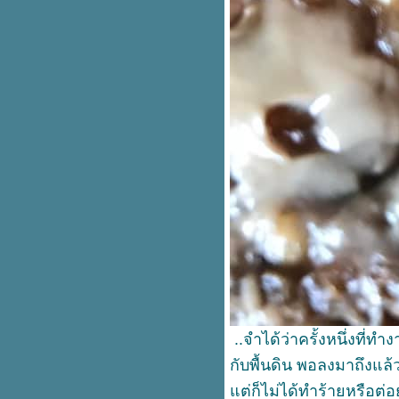
ศิลปะสะท้อนชีวิต "บ้านวังหาดถิ่น
ก่อนประวัติศาสตร์พันกว่าปี"
ศิลปะร่วมสมัยกับการสะท้อน "นา
เชิงคีรี" ถิ่นประวัติศาสตร์อัน
าวนาน เกือบพันปี
UNESCO .. Creative City (13)
หัวข้อ PREPARATION
PROCESS FOR THE
APPLICATION: กระบวนการ
เตรียมตัวสำ
UNESCO .. Creative City (12)
หัวข้อ EXPECTED IMPACT OF
THE DESIGNATION AND THE
MEMBERSHIP
3๊0 เมษายน 2564 นี้ -UNESCO รับ
สมัครสมาชิกเครือข่ายระดับโลก
ด้านเมืองแห่งการเรียนรู้ของยูเนส
ก
UNESCO .. Creative City (11)
..จำได้ว่าครั้งหนึ่งที่
หัวข้อ GLOBAL DEVELOPMENT
STRATEGIES AND POLICIES:
กับพื้นดิน พอลงมาถึงแล้
UNESCO .. Creative City (10) ใบ
ต่ก็ไม่ได้ทำร้ายหรือต่
สมัครข้อ MAIN DEVELOPMENT