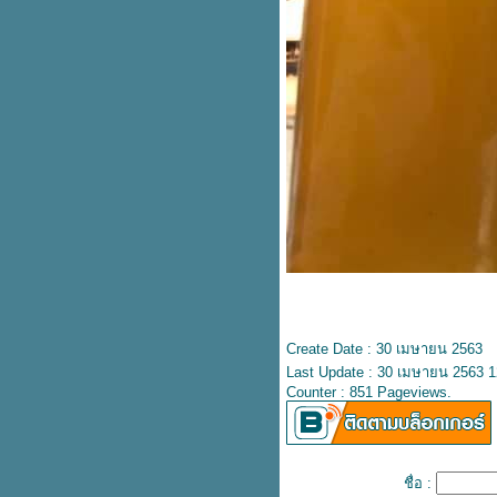
ท่องเที่ยว
วิธีเลิกกาแฟใน 3 วัน
คน...ปัจจัยความสำเร็จในการ
จัดการท่องเที่ยวชุมชน
ปัจจัยความสำเร็จในการจัดการ
ท่องเที่ยวชุมชน
บวช ตอน วัดถ้ำผาผึ้ง กิ่งอำเภอไช
ปราการ
ภารกิจรัดตัว จนสมองนิ่งๆ55
บ ว ช ตอน วัดเขาตะเงาะอุดมพร
บ ว ช ตอน น้ำปานะพระป่า
บ ว ช ตอน เมืองภักดีชุมชน งาม
ปานสวรรค์
ผี..กองกอย..
บ ว ช ตอน ไทยใหญ่ แห่งเมืองนะ
Create Date : 30 เมษายน 2563
บ ว ช ตอน จีนยูนาน (จีนฮ่อ)
Last Update : 30 เมษายน 2563 1
บ ว ช ตอน ขนคีงมันลุก
Counter : 851 Pageviews.
ป่าช้า ตอน ไปภาวนาที่ป่าช้าบ้าน
หนองสองห้อง
ป่าช้า ตอน บ้านผมเอง ..อะไร.. (5)
ป่าช้า ตอน โนนเอียด ป่าช้าที่ใหญ่
ชื่อ :
ที่สุดในแถบนี้.