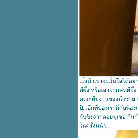
ฟื้นฟูวัดกเก่า (4)
Model นักเล่าเรื่อง อีกหนึ่งปัจจั
สำเร็จในการทำท่องเที่ยว (1)
ฟื้นฟูวัดเก่า (3)
MODEL ป่าไร่เหนือ..ชุมชนท่อง
เที่ยวปาเกอะญอ แห่งเมืองตาก
ฟื้นฟูวัดเก่า (2)
เอนทรานส์ เด็กสอบเทียบก็ขอสอบ
เอนด้วยคนนะ
Model ตลาดโบราณ เพื่อการท่อง
เที่ยว (1)
พี่ครับผมอยากเป็นทนายนี่ต้องเรียน
...่แล้วเราจะมั่นใจได้อย่า
อะไรหรือ อ้อเรียนรัฐศาสตร์สิ
พัฒนาการด้านเศรษฐกิจชุมชน
ตีผึ้ง หรือเอาจากคนตีผึ้
สุดแต่ใจจะไขว่คว้า
คณะทีมงานของน้าชาย ที่ท
สอบเทียบ ม.ต้น ม.ปลาย 6 เดือน
ปี...อีกที่ของเราก็กับน้อ
จบ.. ..สมัยนี้ไม่มีละ
Think Big กับสินค้าชุมชน
กับขิงจากดอยมูเซอ กินกั
ฟื้นฟูวัดเก่า..เราทำได้นะ (1)
นครั้งหน้า..
ก้วนกคุ้ม..ของดี อตฺถิ โลเก สีล
คุโณ สจฺจํ โสเจยฺยนุทฺทยา