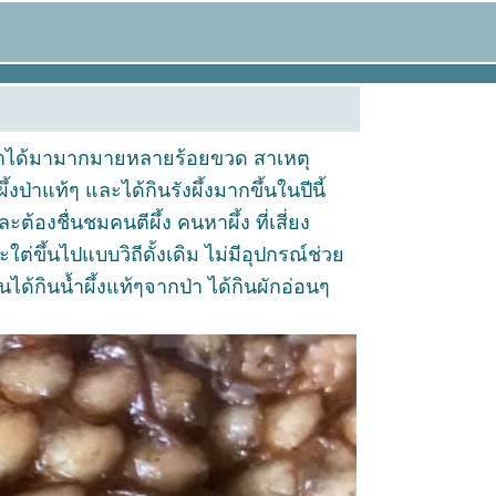
ดิน หาได้มามากมายหลายร้อยขวด สาเหตุ
ป่าแท้ๆ และได้กินรังผึ้งมากขึ้นในปีนี้
้องชื่นชมคนตีผึ้ง คนหาผึ้ง ที่เสี่ยง
ต่ขึ้นไปแบบวิถีดั้งเดิม ไม่มีอุปกรณ์ช่ว
คนได้กินน้ำผึ้งแท้ๆจากป่า ได้กินผักอ่อนๆ