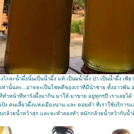
งไรละน้ำผึ้งนั้นเป็นน้ำผึ้ง แท้ เป็นผน้ำ้ผึ้ง ป่า เป็นน้ำผึ้ง
ง เท่านั้นละ...อาจจะเป็นโชคดีของเราที่มีน้าชาย ทั้งอาวพัน
ำหน้าที่หารังผึ้งมากิน มาให้ มาขาย อยู่ทุกๆปี เราเลยได้
งแป้ง คนเลี้ยวผึ้งแห่งเมืองน่าน และ ดอยคำ ที่เราใช้บริการและ
บกล้วยน้ำหว้าสุก และจะทำลองทำ หมักกล้วยน้ำหว้ากับน้ำผึ