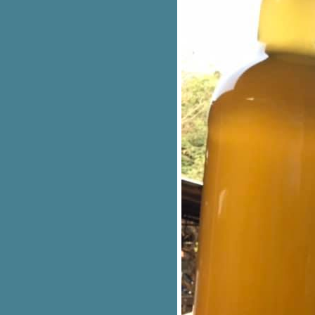
EVENT อีกหนึ่ง Model ในการ
สร้างรายได้จากการท่องเที่ยว
ข้าวดอยของพี่น้อง "ลีซู" แห่ง
สุโขทั
COVID 2019 ชุมชนจะหารายได้
จากการท่องเที่ยวอย่างไร
Model วังหาด..การจัดท่องเที่ยวถิ่น
ก่อนประวัติศาสตร์
เวทีประชาคม หรือ เวทีพลเมือง
หรือ Forum เครื่องมือในการพัฒนา
พัฒนาท่องเที่ยว
มาทำ...ท่องเที่ยวเชิงเกษตร ฟาร์ม
สเตย์ กันนะ..
..การท่องเที่ยวเชิงคุณภาพ ทำ
อย่างไรหรือ
คำตอบการ ท่องเที่ยว ฐานราก
..Creative Tourism หรือ CT หรือ
การท่องเที่ยวเชิงสร้างสรรค์
การจัดหาอาหารบริการนักท่อง
เที่ยว แบบ เซฟชุมชน
การจัด “หา” อาหารมาบริการนัก