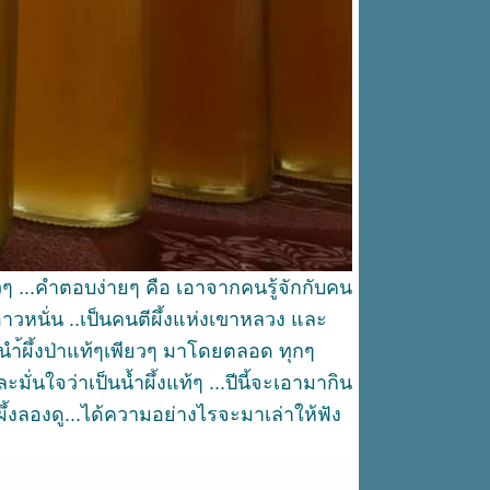
 เพียวๆ ...คำตอบง่ายๆ คือ เอาจากคนรู้จักกับคน
 อาวหนั่น ..เป็นคนตีผึ้งแห่งเขาหลวง และ
 นำ้ผึ้งป่าแท้ๆเพียวๆ มาโดยตลอด ทุกๆ
มั่นใจว่าเป็นน้ำผึ้งแท้ๆ ...ปีนี้จะเอามากิน
้งลองดู...ได้ความอย่างไรจะมาเล่าให้ฟัง