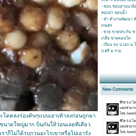
- ชอบ ชอบอ่านนวนิ
ชอบป่า ชอบน้ำ
- ทำ ทำงานพัฒนา ท
เกษตร
- ขาย ขายประกัน 
เกลือ ขายคอนโด
- เรียน จบ ป.เอก ม.
ป.ตรี ม.ราม
ด้กระโดดลงร่องต้นๆแบบเอาเท้าลงก่อนถูกมา
" ขนาดใหญ่มาก บินกันให้ว่อนเลยทีเดียว
ต่เราก็ไม่ได้รบกวนอะไรเขาหรือไปเอารัง