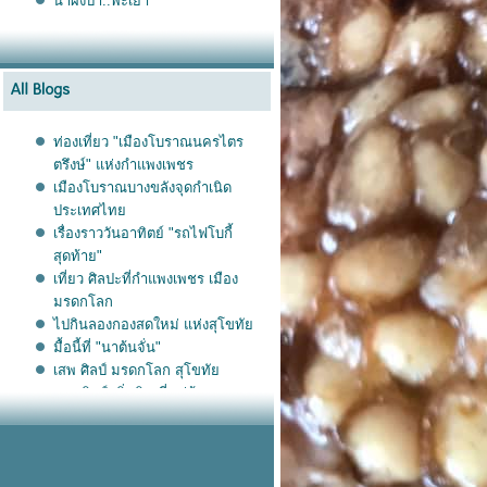
น้ำผึ้งป่า..พะเยา
ท่องเที่ยว "เมืองโบราณนครไตร
ตรึงษ์" แห่งกำแพงเพชร
เมืองโบราณบางขลังจุดกำเนิด
ประเทศไท
เรื่องราววันอาทิตย์ "รถไฟโบกี้
สุดท้าย"
เที่ยว ศิลปะที่กำแพงเพชร เมือง
มรดกโลก
ไปกินลองกองสดใหม่ แห่งสุโขทั
มื้อนี้ที่ "นาต้นจั่น"
เสพ ศิลป์ มรดกโลก สุโขทั
หอมศิลป์กลิ่นดิน ที่หมู่บ้าน
เครื่องปั้นดินเผาแห่งสุโขทั
เมืองด้ง...อยู่ที่ไหน เที่ยวไปกับ
ศิลปะ อีกหนึ่งเมืองที่ยึดโยงมาแต่
สมัยสุโขทัยและล้านนา