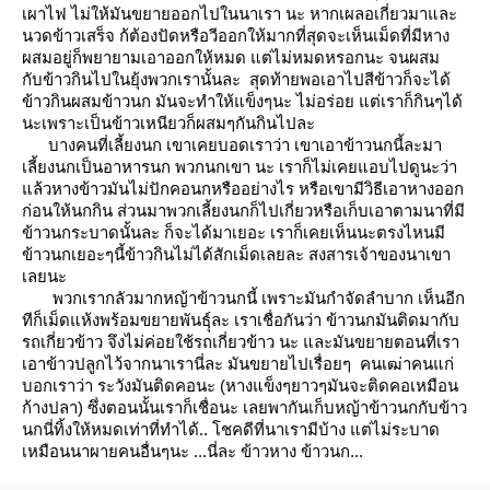
เผาไฟ ไม่ให้มันขยายออกไปในนาเรา นะ หากเผลอเกี่ยวมาและ
นวดข้าวเสร็จ ก้ต้องปัดหรือวีออกให้มากที่สุดจะเห็นเม็ดที่มีหาง
ผสมอยู่ก็พยายามเอาออกให้หมด แต่ไม่หมดหรอกนะ จนผสม
กับข้าวกินไปในยุ้งพวกเรานั้นละ สุดท้ายพอเอาไปสีข้าวก็จะได้
ข้าวกินผสมข้าวนก มันจะทำให้แข็งๆนะ ไม่อร่อย แต่เราก็กินๆได้
นะเพราะเป็นข้าวเหนียวก็ผสมๆกันกินไปละ
บางคนที่เลี้ยงนก เขาเคยบอดเราว่า เขาเอาข้าวนกนี้ละมา
เลี้ยงนกเป็นอาหารนก พวกนกเขา นะ เราก็ไม่เคยแอบไปดูนะว่า
ล้วหางข้าวมันไม่ปักคอนกหรืออย่างไร หรือเขามีวิธีเอาหางออก
ก่อนให้นกกิน ส่วนมาพวกเลี้ยงนกก็ไปเกี่ยวหรือเก็บเอาตามนาที่มี
ข้าวนกระบาดนั้นละ ก็จะได้มาเยอะ เราก็เคยเห็นนะตรงไหนมี
ข้าวนกเยอะๆนี้ข้าวกินไม่ได้สักเม็ดเลยละ สงสารเจ้าของนาเขา
เลยนะ
พวกเรากลัวมากหญ้าข้าวนกนี้ เพราะมันกำจัดลำบาก เห็นอีก
ทีก็เม็ดแห้งพร้อมขยายพันธฺุ์ละ เราเชื่อกันว่า ข้าวนกมันติดมากับ
รถเกี่ยวข้าว จึงไม่ค่อยใช้รถเกี่ยวข้าว นะ และมันขยายตอนที่เรา
เอาข้าวปลูกไว้จากนาเรานี่ละ มันขยายไปเรื่อยๆ คนเฒ่าคนแก่
บอกเราว่า ระวังมันติดคอนะ (หางแข็งๆยาวๆมันจะติดคอเหมือน
ก้างปลา) ซึ่งตอนนั้นเราก็เชื่อนะ เลยพากันเก็บหญ้าข้าวนกกับข้าว
นกนี่ทิ้งให้หมดเท่าที่ทำได้.. โชคดีที่นาเรามีบ้าง แต่ไม่ระบาด
เหมือนนาผายคนอื่นๆนะ ...นี่ละ ข้าวหาง ข้าวนก...