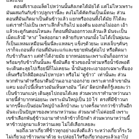
ละแข็ง
ตอนที่เราเอเมล็ดไปหว่านนั้นสังเกตได้มัยได้ แต่ไม่ไหวเพราะ
มันผสมกันกับข้าวปลูกเรานี้ละ คงไม่ได้คัดกันเป็นเม็ดนะ ส่วน
ตอนที่มันเกิดมาเป็นต้นข้าวแล้ว แยกหรือถอนทิ้งได้มัย ก็ได้ละ
ต่เราทำไม่เป็น เพราะลึกล้ำเกินไป มองต้น มองกอไม่ออก เอ้า
ล้วจะดูกันตอนไหนละ ก็ตอนที่มันออกรวงแล้วนะสิ มันจะเป็น
เม็ดแล้วมี "หาง" โพล่ออกมา คล้ายกับหางนกมั้ง ไม่ได้เป็นพุ่มนะ
ก็เป็นแหลมเหมือนเข็มนี่ละแหลมๆ แข็งๆด้วยนะ แทงเจ็บๆคันๆ
เราก็จะถอนทิ้ง ก่อนที่มันจะแก่และขยายพันธุ์ต่อไป หรือติดมา
กับข้าวกินเรา แต่ทำได้ง่ายมัย ยากหน่อยนะเพราะมันก็ออกรวง
พร้อมๆกับข้าวกินนั้นละ ซึ่งมันคือ ช่วงของน้ำท่วมหรือน้ำขังพอดี
จะเดินตะลุยไปเรื่อยนี่ก็ไม่เคยนะ น้ำมันสูงจะเอาออกเฉพาะที่มอง
เห็นหรือใกล้มือตอนไปหาปลา หรือไม่ "ดูข้าว" เท่านั้นละ ส่วน
พวกทำนาดำหรือนาตีนบ้านเอาเอาออกง่าย เพราะตากล้าเขามัน
คบ มองไปนี้เห็นรวงมันเห็นหางมัน "โด่ง" ผิดปกติดก็รู้เลยละว่า
เป็นข้าวนกแน่ๆ เดินลุยไปถอนได้เลย ส่วนพวกเราทำนาหว่านนา
ผายนี้ลำบากหน่อยนะ เพราะมันใหญ่เป็น 10 ไร่ ตรงที่มีข้าวนก
มากๆนี้จะเป็นย่อมใหญ่บ้างเล็กบ้างนะ บางครั้งมากกว่าข้าวกินอีก
มันจะเป็นปัญหาของพวกนาหว่านนะ ส่วนนาดำไม่ค่อยมี เพราะ
เขช้าเลือกพันธุ์ข้าวเอามาทำกล้าข้าวก็ปักดำ ส่วนพวกนาหว่านนี้
หาข้าวปลูกมาแล้วหว่านเลย ไม่ได้เลือกเลยละ
พอถึงเวลาเกี่ยวที่ข้าวทุกอย่างแห้งดีแล้ว ระหว่างเกี่ยวก็ระวัง
ไม่เกี่ยวเอาข้าวนกมาด้วย จะปล่อยไว้หรือเกี่ยวกองๆแล้วเอาไป