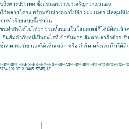
ถึงต่างประเทศ ซึ่งแน่นอนว่าเขาเจริญกว่าแน่นอน
้หลายโครง พร้อมกับห่างออกไปอีก 500 เมตร มีหลุมที่ฝังแต่กร
มีการทำร้ายแบบนี้เช่นกัน
ชนทำกันได้ไม่ได้ว่า รวมทั้งนอนในโฮมสเตย์ก็ได้มิผิดแล้วค
กินส้มตำกับหมี่เป็นอะไรที่เข้ากันมาก ส้มตำปลาร้าด้วย ร
ชั้นๆตามสมัย และได้เห็นเหล็ก หรือ สำริด ครั้งแรกในใต้ด
98%E0%B8%B2%E0%B8%A3%E0%B8%9B%E0%B8%A3%E0%B8%B2%E0%B8%AA%E0
3764,102.37121340515745],18]