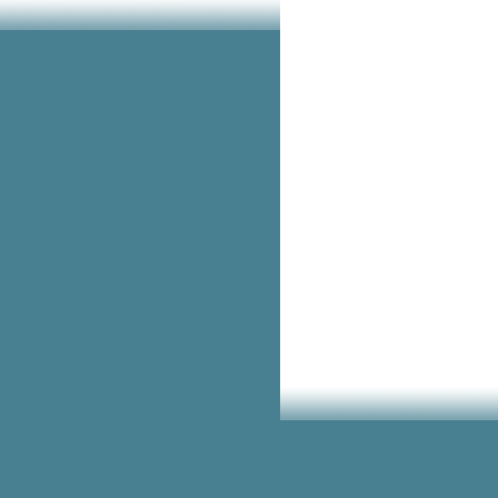
เครื่องปั้นดินเผาแห่งสุโขทั
เมืองด้ง...อยู่ที่ไหน เที่ยวไปกับ
ศิลปะ อีกหนึ่งเมืองที่ยึดโยงมาแต่
สมัยสุโขทัยและล้านนา
ศิลปะสะท้อนชีวิต "บ้านวังหาดถิ่น
ก่อนประวัติศาสตร์พันกว่าปี"
ศิลปะร่วมสมัยกับการสะท้อน "นา
เชิงคีรี" ถิ่นประวัติศาสตร์อัน
าวนาน เกือบพันปี
UNESCO .. Creative City (13)
หัวข้อ PREPARATION
PROCESS FOR THE
APPLICATION: กระบวนการ
เตรียมตัวสำ
UNESCO .. Creative City (12)
หัวข้อ EXPECTED IMPACT OF
THE DESIGNATION AND THE
MEMBERSHIP
3๊0 เมษายน 2564 นี้ -UNESCO รับ
สมัครสมาชิกเครือข่ายระดับโลก
ด้านเมืองแห่งการเรียนรู้ของยูเนส
ก
UNESCO .. Creative City (11)