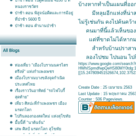
ป่าช้า ตอน ไปดูคนเมื่อ 4200 ปี ที่
บ้างหากทำเป็นแผนที่ออ
หนองราชวัตร
มีหลุมอีกแห่งที่น่าสนใจ
ป่าช้า ตอน พิสูจน์อดีตและการมีอยู่
ที่ป่าช้า 5600 ปี
ไม่รู้เช่นกัน คงไปค้นคว้า
ป่าช้า ตอน ตำนานป่าช้า
คนมาที่นี้แล้วเห็นของเก
ต่ที่ขาดไม่ได้หากมาที่น
สำหรับบ้านปราสาทใต้นี่
ลองไปชม ไปนอน ไปกิน ไ
https://www.google.com/sear
ท่องเที่ยว "เมืองโบราณนครไตร
HWhISpmdfwpQeHS80MY0tdg:
ตรึงษ์" แห่งกำแพงเพชร
[[15.247809451526674,102.3752
เมืองโบราณบางขลังจุดกำเนิด
ประเทศไท
Create Date : 25 เมษายน 2563
เรื่องราววันอาทิตย์ "รถไฟโบกี้
Last Update : 15 พฤษภาคม 2563
สุดท้าย"
Counter : 506 Pageviews.
เที่ยว ศิลปะที่กำแพงเพชร เมือง
มรดกโลก
ไปกินลองกองสดใหม่ แห่งสุโขทั
มื้อนี้ที่ "นาต้นจั่น"
เสพ ศิลป์ มรดกโลก สุโขทั
หอมศิลป์กลิ่นดิน ที่หมู่บ้าน