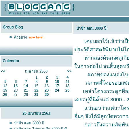
ป่าช้า ตอน 3000 ปี
ตัวอย่าง
เคยบอกไว้แล้วว่าเป็นลู
ประวัติศาสตร์พิมายไม่
หากลองค้นเนตดูเกี่ยวกั
นการต่อไป จนสิ้นสุดหรือ
<<
เมษายน 2563
>>
สภาพของแหล่งโบราณต่างๆ
1
2
3
4
5
6
7
8
9
10
11
สภาพที่โดยรอบสมัยก่อน(ป
12
13
14
15
16
17
18
19
20
21
22
23
24
25
เหล่าโครงกระดูกที่อยู่
26
27
28
29
30
เคยอยู่ที่นี่ตั้งแต่ 300
น่นอนว่าแต่ละโครงกระดู
25 เมษายน 2563
อื่นๆ จึงได้มีลูกปัดทวรา
ป่าช้า ตอน 3000 ปี
กล่าวถึงความสัมพันธ์นี