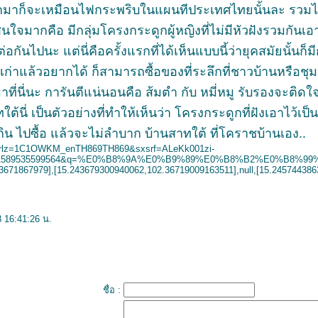
กมาก็จะเหมือนไฟกระพริบในแผนทีประเทศไทยนั้นละ รวมไป
มากคือ มีกลุ่มโครงกระดูกผู้หญิงที่ไม่มีหัวฝังรวมกันเอาไว
ต่อกันไปนะ แต่นี่คือครั้งแรกที่ได้เห็นแบบนี้ว่ายุคสมัยนั้นก็
่าแล้วอยากได้ ก็สามารถซื้อของที่ระลึกที่ชาวบ้านหรือชุม
ี่นะ การันตีแน่นอนคือ ส้มตำ กับ หมี่หมู รับรองจะติดใจ 
 เป็นตัวอย่างที่ทำให้เห็นว่า โครงกระดูกที่ฝังเอาไว้เป็น
ปซื้อ แล้วจะไม่ลำบาก บ้านสาทใต้ ที่โคราชบ้านเอง..
ch?rlz=1C1OWKM_enTH869TH869&sxsrf=ALeKk001zi-
1589535599564&q=%E0%B8%9A%E0%B9%89%E0%B8%B2%E0%B8%99%E0%B8%
3671867979],[15.243679300940062,102.36719009163511],null,[15.245744386
 16:41:26 น.
ชื่อ :