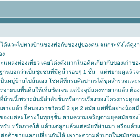
้แวะไปทางบ้านของพ่อกับของปู่ของตน จนกระทั่งได้ดูงานที่
อง
แหล่งท่องเที่ยว เคยโด่งดังมากในอดีตเกี่ยวกับของเก่าขอ
หลักฐานบอกว่าเป็นชุมชนที่มีคูน้ำรอบๆ 1 ชั้น แต่พยามดูแล้
่บ้านไปนั้นเอง โชคดีที่กรมศิลปากรได้ขุดสำรวจและทำเป็น
บนพื้นดินให้เห็นชัดเจน แต่ปัจจุบันคงหายากแล้ว ต้องรอจั
่บ้านนี้เพราะมันมีลำดับชั้นหรือการเรียงของโครงกระดูกอย
งคนตายแล้ว ที่หนองราชวัตรมี 2 ยุค 2 สมัย แต่ที่นี่อย่างน้อ
วของแต่ละโครงในทุกๆชั้น ตามความเจริญตามยุคสมัยของโครงก
ออาหรับ หรือภาคใต้ แล้วแต่ลูกแล้วแต่สมัยที่ผ่านมา หรือแล้
ดต่อค้าขายแลกเปลี่ยนกันได้ เพราะความลำบากในสมัยก่อนม