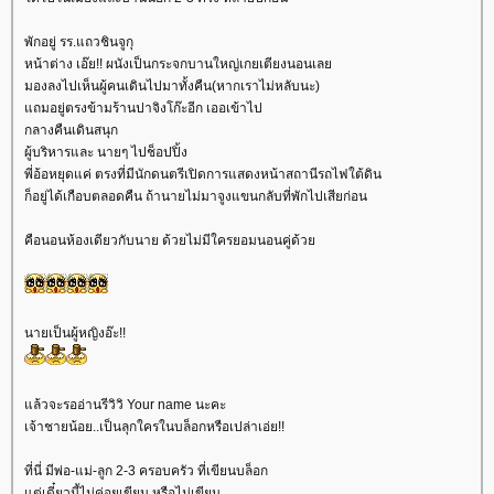
พักอยู่ รร.แถวชินจูกุ
หน้าต่าง เอ๊ย!! ผนังเป็นกระจกบานใหญ่เกยเตียงนอนเล
มองลงไปเห็นผู้คนเดินไปมาทั้งคืน(หากเราไม่หลับนะ)
ถมอยู่ตรงข้ามร้านปาจิงโก๊ะอีก เออเข้าไป
กลางคืนเดินสนุก
ผู้บริหารและ นายๆ ไปช็อปปิ้ง
พี่อ้อหยุดแค่ ตรงที่มีนักดนตรีเปิดการแสดงหน้าสถานีรถไฟใต้ดิน
ก็อยู่ได้เกือบตลอดคืน ถ้านายไม่มาจูงแขนกลับที่พักไปเสียก่อน
คือนอนห้องเดียวกับนาย ด้วยไม่มีใครยอมนอนคู่ด้ว
นายเป็นผู้หญิงอ๊ะ!!
ล้วจะรออ่านรีวิวิ Your name นะคะ
เจ้าชายน้อย..เป็นลุกใครในบล็อกหรือเปล่าเอ่ย!!
ที่นี่ มีพ่อ-แม่-ลูก 2-3 ครอบครัว ที่เขียนบล็อก
ต่เดี๋ยวนี้ไม่ค่อยเขียน หรือไม่เขียน