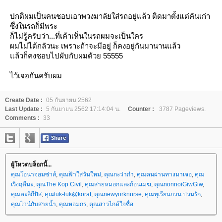
ปกติผมเป็นคนชอบเอาพวงมาลัยใส่รถอยู่แล้ว ติดมาตั้งแต่คันเก่า
ซึ่งในรถก็มีพระ
ก็ไม่รู้ครับว่า...ที่เค้าเห็นในรถผมจะเป็นใคร
ผมไม่ได้กลัวนะ เพราะถ้าจะมีอยู่ ก็คงอยู่กันมานานแล้ว
ล้วก็คงชอบไปผับกับผมด้วย 55555
ไว้เจอกันครับผม
Create Date :
05 กันยายน 2562
Last Update :
5 กันยายน 2562 17:14:04 น.
Counter :
3787 Pageviews.
Comments :
33
ผู้โหวตบล็อกนี้...
คุณโอน่าจอมซ่าส์
,
คุณฟ้าใสวันใหม่
,
คุณกะว่าก๋า
,
คุณคนผ่านทางมาเจอ
,
คุณ
เริงฤดีนะ
,
คุณThe Kop Civil
,
คุณสายหมอกและก้อนเมฆ
,
คุณnonnoiGiwGiw
,
คุณตะลีกีปัส
,
คุณtuk-tuk@korat
,
คุณnewyorknurse
,
คุณทุเรียนกวน ป่วนรัก
,
คุณไวน์กับสายน้ำ
,
คุณหอมกร
,
คุณสาวไกด์ใจซื่อ