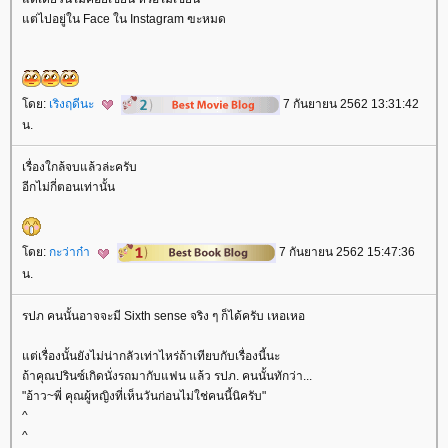
ต่ไปอยู่ใน Face ใน Instagram ฃะหมด
ดย:
เริงฤดีนะ
7 กันยายน 2562 13:31:42
น.
เรื่องใกล้จบแล้วล่ะครับ
อีกไม่กี่ตอนเท่านั้น
ดย:
กะว่าก๋า
7 กันยายน 2562 15:47:36
น.
รปภ คนนั้นอาจจะมี Sixth sense จริง ๆ ก็ได้ครับ เหอเหอ
ต่เรื่องนั้นยังไม่น่ากลัวเท่าไหร่ถ้าเทียบกับเรื่องนี้นะ
ถ้าคุณปรินซ์เกิดนั่งรถมากับแฟน แล้ว รปภ. คนนั้นทักว่า...
"อ้าว~พี่ คุณผู้หญิงที่เห็นวันก่อนไม่ใช่คนนี้นิครับ"
^
^