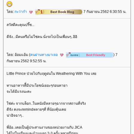
ดย:
กะว่าก๋า
7 กันยายน 2562 6:30:55 น.
สวัสดีคะคุณปริ๊ซ...
ดีจัง...มีคนหรือไม่ใช่คน นั่งรถไปเป็นเพื่อนๆ..อิอิ
ดย: อ้อมแอ้ม (
คนผ่านทางมาเจอ
) 7
กันยายน 2562 9:52:55 น.
Little Prince ป่วยไปกับฤดูฝนใน Weathering With You เล
ทานอาหารทีี่มีประโยชน์เยอะๆก่อนทายา
จะได้มีแรงนะคะ
ช่ค่ะ จากบล็อก..ในหนังมีหลายๆฉากจากสถานที่จริง
ดีจัง คงจะremindหลายๆที่ ที่น้องคุ้นเค
น่าอิจฉาๆ..
พี่อ้อ..เคยเป็นผู้ประสานงานของหน่วยงานกับ JICA
ได้ไปในเมืองและบ้านนอก 2-3 ครั้ง หลายปีก่อน