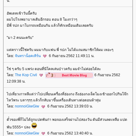
น.
อัพเดทเช้าวันนี้ครับ
ผมไปโรงพยาบาลเดิมอีกรอบ ตอน 8 โมงกว่าๆ
มีพี่ รปภ มาโบกรถเหมือนกัน แล้วก็ทักเหมือนเดิมเลยครับ
"มา 2 คนนะครับ"
ต่คราวนี้ใช่ครับ ผมมากับแฟน พี่ รปภ ไม่ได้แถมสมาชิกให้ผม เหอะๆ
ดย:
จันทราน็อคเทิร์น
6 กันยายน 2562 11:49:11 น.
ช่ ๆ ครับ 5 แพร่ง ตอนที่นิโคลเล่นป่าวครับ ผมจำไม่ค่อยได้ละ
ดย:
The Kop Civil
6 กันยายน 2562
12:09:38 น.
ไปเที่ยวเกาหลีแต่ว่าไปเปลี่ยนเครื่องที่ฮ่องกง ถึงฮ่องกงเจ็ดโมงเช้าออกไปกินโจ๊ก
ไหว้พระ บลาๆๆๆ แล้วก็กลับมาขึ้นเครื่องเดินทางต่อตอนห้าทุ่ม
ดย:
nonnoiGiwGiw
6 กันยายน 2562 13:39:03 น.
ตั๋วของพี่ก็ไม่ได้ถูกแปดพันก่า พอจองเสร็จผ่านไปสองวัน ดันมีส่วนลดเหลือ แปด
พัน 5555+ ปลง
ดย:
nonnoiGiwGiw
6 กันยายน 2562 13:40:40 น.