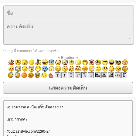
* blog นี้ comment ได้เฉพาะสมาชิก
+
Emotion
+
ม่ย่านางรถ ค่ะน้องปริ๊ซ คุ้มครองเรา
เอามาฝากค่ะ
//outcaststyle.com/2290-2/