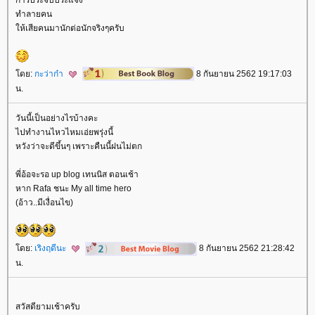
ทำลายคน
ห้เสียคนมานักต่อนักจริงๆครับ
ดย:
กะว่าก๋า
8 กันยายน 2562 19:17:03
น.
วันนี้เป็นอย่างไรบ้างคะ
ไปทำงานไหวไหมเอ่ยพรุ่งนี้
หวังว่าจะดีขึ้นๆ เพราะคืนนี้ฝนไม่ตก
พี่อ้อจะรอ up blog เทนนิส ตอนเช้า
หาก Rafa ชนะ My all time hero
(อ้าว..มีเงื่อนไข)
ดย:
เริงฤดีนะ
8 กันยายน 2562 21:28:42
น.
สวัสดียามเช้าครับ