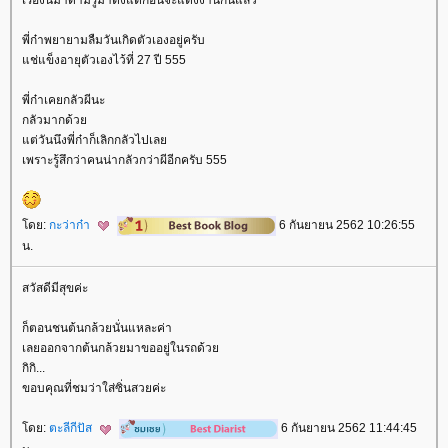
เรื่องนี้มาดามรู้มาตั้งแต่ก่อนจะแต่งงานกันแล้ว
พี่ก๋าพยายามลืมวันเกิดตัวเองอยู่ครับ
ช่แข็งอายุตัวเองไว้ที่ 27 ปี 555
พี่ก๋าเคยกลัวผีนะ
กลัวมากด้ว
ต่วันนึงพี่ก๋าก็เลิกกลัวไปเล
เพราะรู้สึกว่าคนน่ากลัวกว่าผีอีกครับ 555
ดย:
กะว่าก๋า
6 กันยายน 2562 10:26:55
น.
สวัสดีมีสุขค่ะ
ก็ตอนชนต้นกล้วยนั่นแหละค่า
เลยออกจากต้นกล้วยมาขออยู่ในรถด้ว
กิกิ...
ขอบคุณที่ชมว่าใส่ซิ่นสวยค่ะ
ดย:
ตะลีกีปัส
6 กันยายน 2562 11:44:45