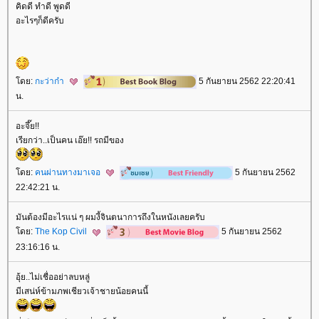
คิดดี ทำดี พูดดี
อะไรๆก็ดีครับ
ดย:
กะว่าก๋า
5 กันยายน 2562 22:20:41
น.
อะจึ๊ย!!
เรียกว่า..เป็นคน เอ๊ย!! รถมีของ
ดย:
คนผ่านทางมาเจอ
5 กันยายน 2562
22:42:21 น.
มันต้องมีอะไรแน่ ๆ ผมงี้จินตนาการถึงในหนังเลยครับ
ดย:
The Kop Civil
5 กันยายน 2562
23:16:16 น.
อุ้ย..ไม่เชื่ออย่าลบหลู่
มีเสน่ห์ข้ามภพเชียวเจ้าชายน้อยคนนี้