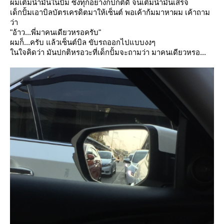
ผมเติมน้ำมันในปั้ม ซึ่งทุกอย่างก็ปกติดี จนเติมน้ำมันเสร็จ
เด็กปั้มเอาบิลบัตรเครดิตมาให้เซ็นต์ พอเค้าก้มมาหาผม เค้าถาม
ว่า
"อ้าว...พี่มาคนเดียวหรอครับ"
ผมก็...ครับ แล้วเซ็นต์บิล ขับรถออกไปแบบงงๆ
นใจคิดว่า มันปกติหรอวะที่เด็กปั้มจะถามว่า มาคนเดียวหรอ...