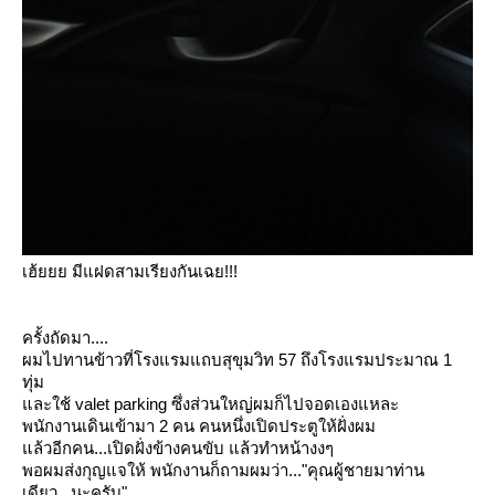
เฮ้ยยย มีแฝดสามเรียงกันเฉย!!!
ครั้งถัดมา....
ผมไปทานข้าวที่โรงแรมแถบสุขุมวิท 57 ถึงโรงแรมประมาณ 1
ทุ่ม
ละใช้ valet parking ซึ่งส่วนใหญ่ผมก็ไปจอดเองแหละ
พนักงานเดินเข้ามา 2 คน คนหนึ่งเปิดประตูให้ฝั่งผม
ล้วอีกคน...เปิดฝั่งข้างคนขับ แล้วทำหน้างงๆ
พอผมส่งกุญแจให้ พนักงานก็ถามผมว่า...
"คุณผู้ชายมาท่าน
เดียว...นะครับ"