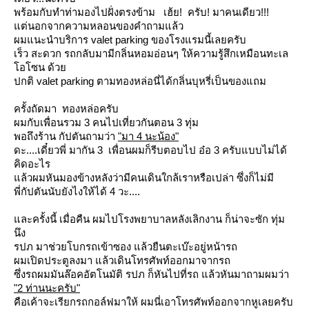
พร้อมกับทำท่ามองไปฝั่งตรงข้าม เฮ้ย! ครับ! มาคนเดียว!!!
ต่นอกจากความหลอนของคำถามแล้ว
ผมแนะนำบริการ valet parking ของโรงแรมนี้เลยครับ
เร็ว สะดวก รถกลับมามีกลิ่นหอมอ่อนๆ ให้ความรู้สึกเหมือนทะเล
อโซน ด้ว
ปกติ valet parking ตามทองหล่อนี่ได้กลิ่นบุหรี่เป็นของแถม
ครั้งถัดมา ทองหล่อครับ
ผมกับเพื่อนรวม 3 คนไปเที่ยวกันตอน 3 ทุ่ม
พอถึงร้าน กัปตันถามว่า
"มา 4 นะน้อง"
ดะ....เดี๋ยวพี่ มากัน 3 เพื่อนผมก็รีบตอบไป อ๋อ 3 ครับแบบไม่ได้
คิดอะไร
ล้วผมหันมองข้างหลังว่ามีคนเดินใกล้เราหรือเปล่า ซึ่งก็ไม่มี
พี่กัปตันนับยังไงให้ได้ 4 วะ....
ละครั้งนี้ เมื่อคืน ผมไปโรงพยาบาลหลังเลิกงาน ก็น่าจะซัก ทุ่ม
นึง
รปภ มาช่วยโบกรถเข้าซอง แล้วยืนตะเบ๊ะอยู่หน้ารถ
ผมเปิดประตูลงมา แล้วเดินโทรศัพท์ออกมาจากรถ
ซึ่งรถผมมันล๊อคอัตโนมัติ รปภ ก็หันไปที่รถ แล้วหันมาถามผมว่า
"2 ท่านนะครับ"
คือเค้าจะเรียกรถกอล์ฟมาให้ ผมนี่เอาโทรศัพท์ออกจากหูเลยครับ