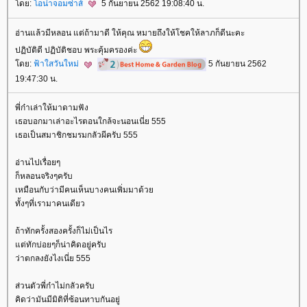
ดย:
อน่าจอมซ่าส์
5 กันยายน 2562 19:08:40 น.
อ่านแล้วมีหลอน แต่ถ้ามาดี ให้คุณ หมายถึงให้โชคให้ลาภก็ดีนะคะ
ปฏิบัติดี ปฏิบัติชอบ พระคุ้มครองค่ะ
ดย:
ฟ้าใสวันใหม่
5 กันยายน 2562
19:47:30 น.
พี่ก๋าเล่าให้มาดามฟัง
เธอบอกมาเล่าอะไรตอนใกล้จะนอนเนี่ย 555
เธอเป็นสมาชิกชมรมกลัวผีครับ 555
อ่านไปเรื่อยๆ
ก็หลอนจริงๆครับ
เหมือนกับว่ามีคนเห็นบางคนเพิ่มมาด้ว
ทั้งๆที่เรามาคนเดียว
ถ้าทักครั้งสองครั้งก็ไม่เป็นไร
ต่ทักบ่อยๆก็น่าคิดอยู่ครับ
ว่าตกลงยังไงเนี่ย 555
ส่วนตัวพี่ก๋าไม่กลัวครับ
คิดว่ามันมีมิติที่ซ้อนทาบกันอยู่