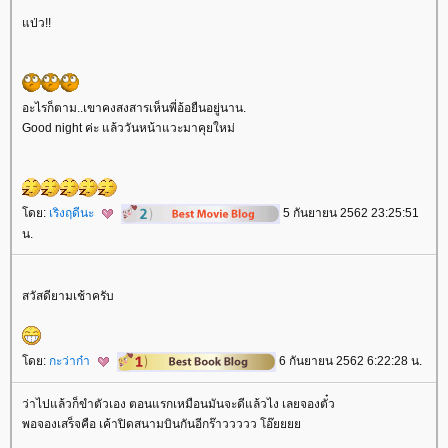
ป่ว!!
อะไรก็ตาม..เขาคงสงสารเห็นพี่อ้อยืนอยู่นาน.
Good night ค่ะ แล้ววันหน้าแวะมาคุยใหม่
ดย:
เริงฤดีนะ
5 กันยายน 2562 23:25:51
น.
สวัสดียามเช้าครับ
ดย:
กะว่าก๋า
6 กันยายน 2562 6:22:28 น.
ว่าไปแล้วก็ขำตัวเอง ตอนแรกเหมือนมันจะดีแล้วไง เลยจองตั๋ว
พอจองเสร็จคือ เค้าปิดสนามบินกันอีกร๊าววววว โอ๊