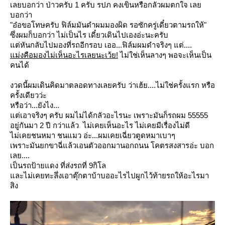
เลยบอกว่า ป่าวครับ 1 ครับ รปภ คงเขินหรือกลัวผมตกใจ เล
บอกว่า
"อ๋อขอโทษครับ ฟิล์มมันดำผมมองผิด รอซักครู่เดี๋ยวตามรถให้"
ซึ่งผมก็บอกว่า ไม่เป็นไร เดี๋ยวเดินไปเองอ่ะนะครับ
ต่หันกลับไปมองที่รถอีกรอบ เออ...ฟิล์มผมดำจริงๆ แต่....
ม่งคือมองไม่เห็นอะไรเลยนะเว้ย!
ไม่ใช่เห็นลางๆ พอจะเห็นเป็น
คนได้
งวดนี้ผมเดินคิดมาตลอดทางเลยครับ ว่าเฮ้ย....ไม่ใช่ครั้งแรก หรือ
ครั้งเดียวว่ะ
หรือว่า...ยังไง...
ต่เอาจริงๆ ครับ ผมไม่ได้กลัวอะไรนะ เพราะมันก็รถผม 55555
อยู่กันมา 2 ปี กว่าแล้ว ไม่เคยเห็นอะไร ไม่เคยมีเรื่องไม่ดี
ไม่เคยชนหมา ชนแมว อ่ะ...ผมเคยเฉี่ยวตูดหมาเบาๆ
เพราะมันยกขาฉี่แล้วเอนตัวออกมานอกถนน โคตรสงสารอ่ะ บอก
เลย....
เป็นรถป้ายแดง ที่ส่งรถที่ 9กิโล
ละไม่เคยทะลึ่งเอาตุ๊กตาบ้าบออะไรไปผูกไว้ท้ายรถให้อะไรมา
สิง