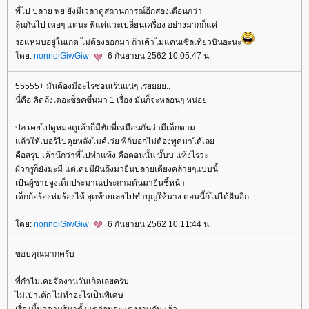
พี่ไป ปลาย พย ยังมีเวลาดูสถานการณ์อีกสองเดือนกว่า
ลุ้นกันไป เหอๆ แต่นะ พี่แค่แวะเปลี่ยนเครื่อง อย่างมากก็แค่
รอแหมบอยู่ในเกต ไม่ต้องออกมา ถ้าเค้าไม่แคนเซิลเที่ยวบินอะนะ
ดย:
nonnoiGiwGiw
6 กันยายน 2562 10:05:47 น.
55555+ มันต้องมีอะไรซ่อนเร้นแน่ๆ เรยยยย..
นี่คือ คิดถึงเดอะช็อคขึ้นมา 1 เรื่อง มันก็จะหลอนๆ หน่อ
ปล.เคยไปดูหมอดูเค้าก็มีทักพี่เหมือนกันว่ามีเด็กตาม
ล้วให้เบอร์ไปคุยหลังไมค์เว่ย พี่ก็บอกไม่ต้องพูดมาได้เล
คือสรุป เค้านึกว่าพี่ไปทำแท้ง คือตอนนั้น บั๊บบ แท้งไรวะ
ผัวกรูก็ยังมะมี แต่เคยมีฝันถึงมายืนปลายเตียงคล้ายๆแบบนี้
เป้นผู้ชายจูงเด็กประมาณประถามต้นมายืนชี้หน้า
เด็กก้อร้องห่มร้องไห้ สุดท้ายเลยไปทำบุญให้นาง ตอนนี้ก็ไม่ได้ฝันอีก
ดย:
nonnoiGiwGiw
6 กันยายน 2562 10:11:44 น.
ขอบคุณมากครับ
พี่ก๋าไม่เคยจัดงานวันเกิดเลยครับ
ไม่เป่าเค้ก ไม่ทำอะไรเป็นพิเศษ