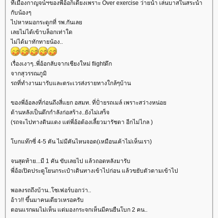
ที่เมืองกาญจน์ฯของพี่อ้อก็เดี้ยงเพราะ Over exercise ว่ายน้ำ เล่นบาสในสระน้ำ
กับน้องๆ
ไปหาหมอกระดูกที่ รพ.กันเล
เลยไม่ได้เข้าบล็อกเท่าใด
ไม่ได้มาทักทายน้อง..
เรื่องเงาๆ..พี่อ้อกลับจากเชียงใหม่ flightดึก
จากสุวรรณภูมิ
รถที่ทำงานมารับและตระเวรส่งรายทางใกล้ๆบ้าน
ของพี่อ้อลงที่ก่อนถึงสี่แยก อสมท. ที่ป้่ายรถเมล์ เพราะสว่างหน่อ
ด้านหลังเป็นตึกกำลังก่อสร้าง..ยังไม่เสร็จ
(รถจะไปทางดินแดง แต่พี่อ้อต้องเลี้ยวมารัชดา อีกไม่ไกล )
บกแท๊กซี่ 4-5 คัน ไม่มีคันไหนจอด(เหมือนเค้าไม่เห็นเรา)
จนสุดท้าย...มี 1 คัน ขับเลยไป แล้วถอดหลังมารับ
พี่อ้อเปิดประตูโยนกระเป๋าเดินทางเข้าไปก่อน แล้วขยับตัวตามเข้าไป
พอลงรถถึงบ้าน..โชเฟอร์บอกว่า..
อ้าว!! ขึ้นมาคนเดียวเหรอครับ
ตอนแรกผมไม่เห็น แต่มองกระจกเห็นมีคนยืนโบก 2 คน..