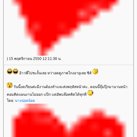
) 15 พฤศจิกายน 2550 12:11:36 น.
อ้าวพี่ไปชะงั้นเลย หว่าอดดูภาพโกงอายุเลย ซิส์
วันนี้งดเรียนค่ะมีงานต้องทำและส่งพฤหัสหน้าค่ะ...ตอนนี้จุ๊มปุ๊กมานานหน้า
คอมคิดแผนงานไม่ออก แป๊ก แต่อัพบล๊อคคิดได้ทุกที
ดย:
นางน่อยน้อ