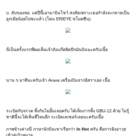
บ. ลับของทอ. แต่ปีนี้เอามาบินโชว์ สงสัยเพราะเธอกำลังจะกลายเป็น
ลูกเมียน้อยไปซะแล้ว (โดน ERIEYE ขโมยซีน)
นี่เป็นครั้งแรกที่ผมเห็นเจ้าถังแก๊สติดปีกมันบินนะครับเนี้
นาน ๆ มาทีนะครับเจ้า Arava เครื่องบินจากอิสราเอล เนี้
ระเบิดกับจรวด ทิ้งกันไม่อั้นเลยครับ ได้เห็นการทิ้ง GBU-12 ด้วย ไม่รู้
ชาตินี้จะได้เห็นที่ไหนอีก ระเบิดเลเซอร์เลยนะครับเนี้
ภาพข้างล่างนี่ ภาษานักบินเขาเรียกว่า
In Hot
ครับ คือการยิงอาวุธ
เข้าสู่เป้าหมา