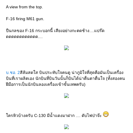
A view from the top.
F-16 firing M61 gun.
ปืนกลของ F-16 กระบอกนี้ เสียงอย่างกะตดช้าง....แปร๊ด
ดดดดดดดดดดดด....
บ.ชอ. 2
สีส้มสดใส บินประทับใจคนดู น่าภูมิใจที่สุดคือมันเป็นเครื่อง
บินที่เราผลิตเอง นักบินที่บินวันนั้นก็บินได้น่าตื่นตาตื่นใจ (ทั้งสองคน
ฝีมือการเป็นนักบินลองเครื่องเข้าขั้นเทพครับ)
ครหิวบ้างครับ C-130 มีน้ำแดงมาฝาก .... ดับไฟป่าจ๊ะ