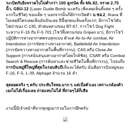
ระเบิดกับยิงจรวดไปไม่ต่ำกว่า 100 ลูก/นัด ทั้ง Mk.82, จรวด 2.75
นิ้ว, GBU-12
(Laser Guide Bomb นะครับ เพิ่งเคยเห็นทิ้งสด ๆ ครั้ง
รกในชีวิต) ของเด็ด ๆ นอกจากนั้นก็มีการเปิดตัว
บ.ชอ.2
, Arava ที่
ไม่เคยมีใครเคยเห็นมันบินเลย ปีนี้ทุกคนเห็นครั้งแรก, มีการโชว์ดับ
ไฟป่าของ C-130, ทำฝนหลวงของ BT-67, การโชว์ Dog Fight
ระหว่าง F-16 กับ F-5 701 (โชว์ทิ้งทวนก่อน Gripen มา), มีการโชว์
ปฏิบัติการทางอากาศครบทุกแบบ ตัวแต่ Air-to-Air combat, Air
Interdiction (การขัดขวางทางอากาศ), Battlefeild Air Interdiction
(การขัดขวางทางอากาศในพื้นที่การรบ), CAS หรือ Close-Air
Support (การสนับสนุนทางอากาศโดยใกล้ชิด), CSAR หรือ Combat
Search & Rescue (การค้นหาและช่วยชีวิตในพื้นที่การรบ), ไปจนถึง
การบินหมู่ที่ใหญ่ที่สุดในรอบสิบปี
เห็นจะได้ครับ นั่นคือการบินหมู่ของ
F-16, F-5, L-39, Alphajet จำนวน 16 ลำ
สุดยอดจริง ๆ ครับ ประทับใจทอ.มาก ๆ แต่เบื่อตัวเอง เพราะกล้องตัว
เองไม่ได้เรื่องเลย ถ่ายแทบไม่ได้ ที่ถ่ายๆได้ก็เสี
งานนี้มีเจ้าหน้าที่จากทุกฝูงมาร่วมในการฝึกครับ