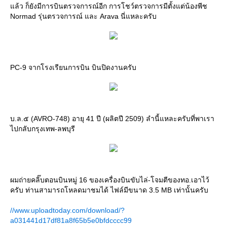
ล้ว ก็ยังมีการบินตรวจการณ์อีก การโชว์ตรวจการมีตั้งแต่น้องพีช
Normad รุ่นตรวจการณ์ และ Arava นี่แหละครับ
PC-9 จากโรงเรียนการบิน บินปิดงานครับ
บ.ล.๕ (AVRO-748) อายุ 41 ปี (ผลิตปี 2509) ลำนี้แหละครับที่พาเรา
ไปกลับกรุงเทพ-ลพบุรี
ผมถ่ายคลิ๊บตอนบินหมู่ 16 ของเครื่องบินขับไล่-โจมตีของทอ.เอาไว้
ครับ ท่านสามารถโหลดมาชมได้ ไฟล์มีขนาด 3.5 MB เท่านั้นครับ
//www.uploadtoday.com/download/?
a031441d17df81a8f65b5e0bfdcccc99