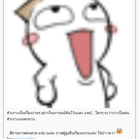
หัวเราะเป็นเรื่องง่ายๆ อย่าเก็บอารมณ์ขันไว้นะค่ะ แหม๋... ใครๆ จะว่าเราเป็นคน
หัวเราะแหลกลาน
...พี่ถ่ายภาพคนสวย แจ่ม นะค่ะ ภาพผู้ฝูงยืนเรียงแถวนะค่ะ ใช่ป่าวหว่า