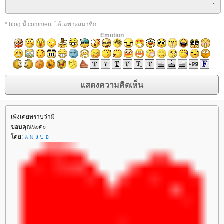
* blog นี้ comment ได้เฉพาะสมาชิก
+
Emotion
+
เพิ่งเคยทราบว่ามี
ขอบคุณนะคะ
ดย:
ม ง ป อ