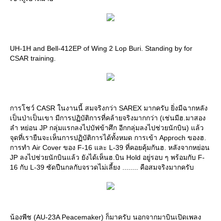
UH-1H and Bell-412EP of Wing 2 Lop Buri. Standing by for
CSAR training.
การโชว์ CASR ในงานนี้ สมจริงกว่า SAREX มากครับ ยิ่งมีฉากหลัง
เป็นป่าเป็นเขา มีการปฏิบัติการที่คล้ายจริงมากกว่า (เช่นมีฮ.มาสอง
ลำ หย่อน JP กลุ่มแรกลงไปบัฟข้าศึก อีกกลุ่มลงไปช่วยนักบิน) แล้ว
จุดที่เรายืนจะเห็นการปฏิบัติการได้ทั้งหมด การเข้า Approch ของฮ.
การทำ Air Cover ของ F-16 และ L-39 ที่คอยคุ้มกันฮ. หลังจากหย่อน
JP ลงไปช่วยนักบินแล้ว ยังได้เห็นฮ.บิน Hold อยู่รอบ ๆ พร้อมกับ F-
16 กับ L-39 ซัดปืนกลกับจรวดไม่เลี้ยง ........ คือสมจริงมากครับ
น้องพีช (AU-23A Peacemaker) ก็มาครับ นอกจากมาบินเปิดเพลง