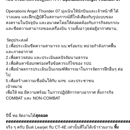
Operations Angel Thunder 07 มุ่งเน้นให้นักบินและเจ้าหน้าที่ ได้
วางแผน และฝึกปฏิบัติในสถานการณ์ที่ใกล้เคียงกับรูปแบบของ
สงครามในปัจจุบัน และอนาคตโดยให้สอดคล้องกับภารกิจสมรรถะ
ละขีดความสามารถของเครื่องบิน รวมทั้งอาวุธต่อสู้อากาศยาน;
วัตถุประสงค์
1.เพื่อประเมินขีดความสามารถ นบ.พร้อมรบ หน่วยกำลังภาคพื้น
ละภาคอากาศ
2.เพื่อตรวจสอบ และประเมินผลปัจจัยนามธรรม
3.เพื่อค้นหาข้อบกพร่องหรือข้อควรแก้ไขของ รปป.
4.เพื่อนำผลการประเมินเป็นเกณฑ์พิจารณาในการจัดการฝึกอื่นๆ ต่อ
ไป
5.เพื่อสร้างความเชื่อมั่นให้กับ นกข. และประชาชน
เป้าหมา
เพื่อให้ ทอ.มีความพร้อม ในการปฏิบัติการทางอากาศ ทั้งภารกิจ
COMBAT และ NON-COMBAT
ปีนี้ ทอ.จัดงานได้
สุดยอด
ดดดดดดดดดดดดดดดดดดดดดดดดดดดดดดดดดดดดดดดดดดดดดดด
จริง ๆ ครับ มีแต่ Learjet กับ CT-4E เท่านั้นที่ไม่ได้เข้าร่วมงาน
ทิ้ง