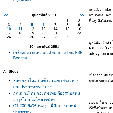
ต่หลังจากปลดประ
<<
กุมภาพันธ์ 2551
>>
กระทั่งมูลนิธิอ
1
2
ฟื้นฟูเพื่อให้ส
3
4
5
6
7
8
9
10
11
12
13
14
15
16
17
18
19
20
21
22
23
24
25
26
27
28
29
มูลนิธิอนุรักษ์
10 กุมภาพันธ์ 2551
พ.ศ. 2538 โดยช่า
เครื่องบินรบแห่งกองทัพอากาศไทย: F8F
ผลิตอยู่ และอา
Bearcat
All Blogs
เนื่องจากเป็นง
รมต.กลาโหม กินข้าวบนเขาพระวิหาร
มายังประเทศไท
ละปราสาทพระวิหาร
กฏหมายไทย กองทัพไทย ต้องสนับสนุน
อาวุธไทย ไม่ใช่ต่างชาติ
ต่อจากนั้น ช่
GT-200 ยังใช้กันอยู่ .. นี่คือการตบหน้า
เรือจึงร่วมกันป
ประชาชน