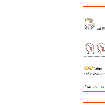
สอบตก! ปีที่สอง
อาวุธเกาหลีเหนือ .... ดราม่าขั้นเทพ!!
Datalink และสงครามเครือข่ายไทย ลืม
อะไรไปหรือเปล่า? ภาค 2
Peacemaker ติดกล้อง FLIR ที่บินในงาน
ฮ่ !!!
ไทยเข้มแข็ง
Datalink และสงครามเครือข่ายไทย ลืม
อะไรไปหรือเปล่า?
การสาธิตการปฏิบัติการด้วยกระสุนจริง
ของกองทัพบกและกองทัพอากาศ
-----------------
JAS-39 Gripen: เที่ยวบินแรกของ Saab
340 AEW&C ของกองทัพอากาศไท
ห้ยย....
วันที่ระลึกทหารอาสาสงครามโลก เชิดชู
ปกปิดร่องรอยก
วีรกรรมทหารไท
JAS-39 Gripen: ซาบร่วมลงทุนกับบริษัท
ดย:
นางน่อ
ไทยพัฒนาระบบ Datalink
การฝึก PASSEX ของกองทัพเรือไทยและ
เรือดำน้ำนิวเคลียร์ของสหรัฐ