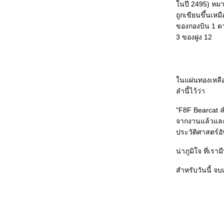
นปี 2495) หมา
สถิติการสูญเสียอากาศยานของหน่วยงาน
ถูกเขียนขึ้นเหมื
ราชการไทย 10 ปีย้อนหลัง
ของกองบิน 1 ดาว
พลิกวิกฤตเป็นโอกาส จากการสูญเสี
3 ของฝูง 12
Huey และ Black Hawk
ขอแลกเปลี่ยนความเห็นเรื่อง Black Hawk
ตกนิดนึงครับ
นแผ่นทองเหลือง
มองไปข้างหน้า กับคำสั่งคุ้มครองของ
ลำนี้ไว้ว่า
ศาลโลก
"F8F Bearcat ล
มรดกโลก ศาลโลก ไทย กัมพูชา และ
จากงานแล้วและ 
ระเบิดเวลาที่รออยู่
ประวัติศาสตร
คำแถลงส่วนตัวของผมต่อกรณีเรือดำน้ำ
Type-206A
น่าภูมิใจ ที่เร
Short Update: กรณีเขมรกล่าวหาไทยใช้
สำหรับวันนี้ จบ
อาวุธเคมี
Type-206A มือสอง 6 ลำ vs. Type-209
มือหนึ่ง 2 ลำ
เอาจริงเหรอครับ?!? - ทบ.จัดหารถถัง T-
84 Oplot