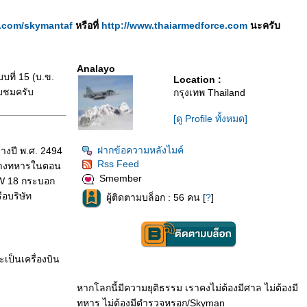
er.com/skymantaf
หรือที่
http://www.thaiarmedforce.com
นะครับ
Analayo
บที่ 15 (บ.ข.
Location :
ับชมครับ
กรุงเทพ Thailand
[ดู Profile ทั้งหมด]
ฝากข้อความหลังไมค์
างปี พ.ศ. 2494
Rss Feed
อทางทหารในตอน
Smember
4W 18 กระบอก
ือบริษัท
ผู้ติดตามบล็อก : 56 คน [
?
]
เป็นเครื่องบิน
หากโลกนี้มีความยุติธรรม เราคงไม่ต้องมีศาล ไม่ต้องมี
ทหาร ไม่ต้องมีตำรวจหรอก/Skyman