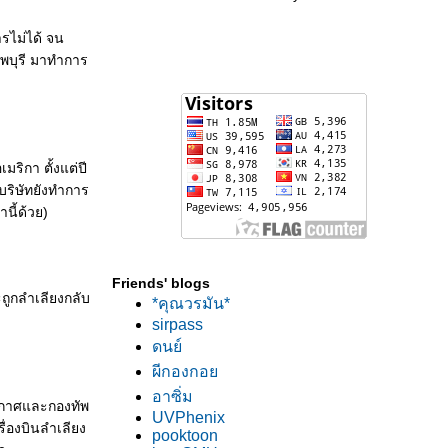
ารไม่ได้ จน
ลพบุรี มาทำการ
ริกา ตั้งแต่ปี
ังบริษัทยังทำการ
นี้ด้วย)
Friends' blogs
ะถูกลำเลียงกลับ
*คุณวรมัน*
sirpass
ดนย์
ผีกองกอ
อาซิ่ม
ากาศและกองทัพ
UVPhenix
รื่องบินลำเลียง
pooktoon