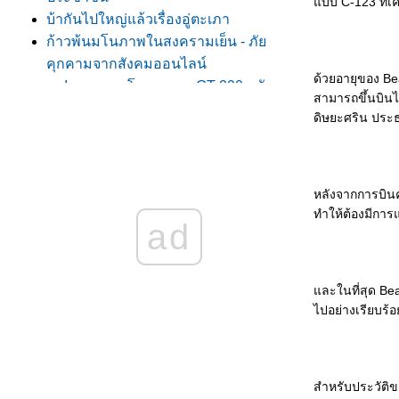
บบ C-123 ที่เค
บ้ากันไปใหญ่แล้วเรื่องอู่ตะเภา
ก้าวพ้นมโนภาพในสงครามเย็น - ภั
คุกคามจากสังคมออนไลน์
ด้วยอายุของ Be
หา! รมต.กลาโหมจะเอา GT-200 กลับมา
สามารถขึ้นบินไ
ช้!?!
ดิษยะศริน ประธ
สิ่งใหม่ ๆ ในงาน Defense & Security ปีนี้
ที่เมืองทอง
เบา ๆ มือกับผู้ก่อการร้ายหน่อยนะคร๊าบ
หลังจากการบินคร
Offset: การกระตุ้นเศรษฐกิจด้วยงบ
ทำให้ต้องมีการแ
กลาโหม
ad
น้ำท่วม 54: ผิดหวังกับการจัดตั้งศูนย์ของ
กลาโหมและกองทัพไท
เครื่องบินนานาชนิดในภารกิจช่วยน้ำ
ละในที่สุด Bea
ท่วม!
ไปอย่างเรียบร
ประเด็นเรื่องข้อกล่าวหาเรือดำน้ำและการ
ชี้แจง กรณีศึกษาที่ดีของงานกิจการ
พลเรือนสมัยใหม่
สำหรับประวัติข
อธิปไตยของไทยเหนือเกาะกูด