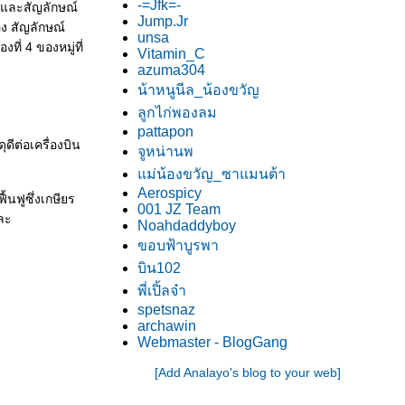
-=Jfk=-
ีและสัญลักษณ์
Jump.Jr
ือง สัญลักษณ์
unsa
ที่ 4 ของหมู่ที่
Vitamin_C
azuma304
น้าหนูนีล_น้องขวัญ
ลูกไก่พองลม
pattapon
ีต่อเครื่องบิน
จูหน่านพ
ม่น้องขวัญ_ซาแมนต้า
Aerospicy
นฟูซึ่งเกษียร
001 JZ Team
ละ
Noahdaddyboy
ขอบฟ้าบูรพา
บิน102
พี่เปิ้ลจ๋า
spetsnaz
archawin
Webmaster - BlogGang
[Add Analayo's blog to your web]