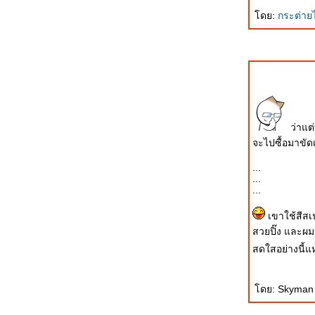
ผลการทดสอบ GT200
ดย:
กระต่าย
ข้อสังเกตุเกี่ยวกับการทดสอบ GT200
ภารกิจและการปฏิบัติการจริงของ ทหาร
พรานและหน่วยแพทย์ในพื้นที่จังหวัด
ปัตตานี
ปรากฏการณ์ GT200 .... โอกาสที่ดีที่สุด
ของกองทัพ
ว่าแต่
ภารกิจและการปฏิบัติการจริงของ กองพัน
จะไปซื้อมาขัด
ทหารม้าลาดตระเวนที่ 127 จังหวัดยะลา
...
บ้านของนักรบ
...
สังคมหวาดระแวง(คุณหมัดเหล็ก ไทยรัฐ):
...
Blog ตอบโต้ข้อมูลผิดพลาด
เขาใช้สีสเป
JAS-39 Gripen: ล็อตสองอนุมัติพร้อม
สวยปิ๊ง และผม
MLU
สดใสอย่างนี้แ
JAS-39 Gripen: ช่างอากาศกองทัพไท
เข้ารับการฝึกที่สวีเดน
ดย: Skyman 
วันเด็กแห่งชาติ - อู่ตะเภา & ดอนเมือง
ตรวจข้อสอบ ผบ.เหล่าทัพ ใครสอบผ่าน-