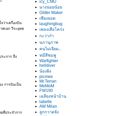
ว
icy_CMU
นางน่อยน้อ
Glitter Maker
เซียงยอด
ว่าเครื่องบิน
laughingbug
าศเอก วีระยุทธ
เพลงเสือโคร่ง
กะว่าก๋า
นภานุภาพ
คนไม่เจียม..
หมีสีชมพู
งประการ จึง
Warfighter
helldiver
น้องผิง
picmee
Mr.Terran
อง การบินเป็น
MeMoM
FW190
เฉลียงหน้าบ้าน
labelle
AW Milan
ลูกกวาดจัง
ไทยที่ประจำการ