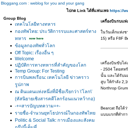
Bloggang.com : weblog for you and your gang
ไปกด Link ได้ที่แฟนเพจ
https://
Group Blog
เครื่องบินรบแ
เทคโนโลยีทางทหาร
กองทัพไทย: ประวัติการรบและศาสตร์ทาง
นวันเด็กแห่งชา
ทหาร
15) หรือ F8F B
ข้อมูลกองทัพทั่วโลก
Off Topic: เรื่องอื่น ๆ
Welcome
เครื่องบินขับไ
ปฏิบัติการทางทหารที่สำคัญของโลก
- 2504 โดยสหร
Temp Group: For Testing
นั้น และได้รับ
การบินพลเรือน: เทคโนโลยี ข่าวคราว
สูบ ให้กำลัง 2
รูปภาพ
Northrop Grum
ณ ดินเเดนเเห่งหนึ่งที่มีชื่อเรียกว่า \'โลก\'
(หัสนิยายเชิงสารคดีโลกร้อนแนวหว้ากอ)
-+=สารบัญบทความ=+-
Bearcat ถือได้
รายชื่อ-จำนวนยุทโธปกรณ์ในกองทัพไท
บบแรกที่ทำกา
Politic & Social Talk: การเมืองและสังคม
กรุ๊ปนี้เต็มที่