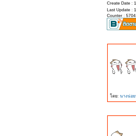
Create Date : 
การปะทะกันระหว่า่งไทยและกัมพูชา
Last Update : 
กองพลทหารม้าที่ 3 ไม่มีความจำเป็นกับ
Counter : 5704
กองทัพบกไท
ขอต้อนรับ Saab 340 AEW
ระบบอำนวยการรบ 9LV สำหรับเรือชุด
เรือหลวงนเรศวร
งาน 30 ปี C-130 แห่งกองทัพอากาศไท
วันที่ 8 กันยายนนี้
กองพลทหารราบที่ 7 กองพลทหารม้าที่ 3
JAS-39 Gripen: (มติชนยก 4) ราคากริพ
เพนกับเรื่อง Saab 340 อีกแล้ว
JAS-39 Gripen: (มติชนยก 3) เรื่อง Erieye
ของทอ.ไท
ดย:
นางน่อ
JAS-39 Gripen: (มติชนอีก 1 ยก) แก้ไข
ความเข้าใจที่เกือบจะถูกแล้วแต่ก็ยังผิด
อยู่ดีของมติชน
JAS-39 Gripen: (มติชนอีกแล้ว) แก้ไข
ความเข้าใจผิดพลาดของข่าว Gripen ใน