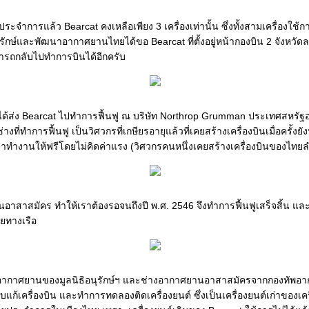
จำการแล้ว Bearcat คงเหลือเพียง 3 เครื่องเท่านั้น ซึ่งทั้งสามเครื่องใช้ก
นุรักษ์และพัฒนาอากาศยานไทยได้ขอ Bearcat ที่ตั้งอยู่หน้ากองบิน 2 จังหวัด
ามารถกลับไปทำการบินได้อีกครับ
ฯ ได้ส่ง Bearcat ไปทำการฟื้นฟู ณ บริษัท Northrop Grumman ประเทศสหรัฐอเม
งที่ทำการฟื้นฟู เป็นวิศวกรที่เกษียรอายุแล้วที่เคยสร้างเครื่องบินเมื่อครั้งย
สาทำงานให้ฟรีโดยไม่คิดค่าแรง (วิศวกรคนหนึ่งเคยสร้างเครื่องบินของไทยลำ
านอาสาสมัคร ทำให้เราต้องรอจนถึงปี พ.ศ. 2546 จึงทำการฟื้นฟูเสร็จสิ้น แล
ยทางเรือ
างอากาศยานของมูลนิธิอนุรักษ์ฯ และช่างอากาศยานอาสาสมัครจากกองทัพอ
รับแก้เครื่องบิน และทำการทดลองติดเครื่องยนต์ ซึ่งเป็นเครื่องยนต์เก่าของเค