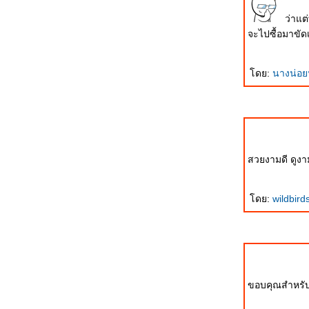
มติชนวันนี้
ว่าแต่
Girpen & Argus ... It's Your Pride. It's
จะไปซื้อมาขัดเ
Your Wings.
กองทัพบกอาจยอมรับมอบเรือเหาะ A40D
Skydargon????
ดย:
นางน่อ
ภาพการฝึก CARAT 2010 ของกองทัพเรือ
ณ อ่าวไท
JAS-39 Gripen: นักบินไทยเริ่มทำการบิน
บน Gripen C
JAS-39 Gripen: การฝึกบินกับกริพเพนข
สวยงามดี ดูงา
องนักบินไท
ผบ.อนุพงษ์สั่งยกเลิกเรือเหาะตรวจการณ์
ดย:
wildbird
ไว้อาลัย จ่าเพียรมือปราบ
JAS-39 Gripen: กริพเพนลำที่สองและ
สามของกองทัพอากาศไทยขึ้นบินครั้งแรก
กองทัพแถลงข่าว GT200: ไม่ชัดเจน
ประชาชนสับสน!!!
ขอบคุณสำหรับส
"วันนี้ที่ปัตตานี เจ้าหน้าที่รอดตาย เพราะ
ไม่มี GT200"