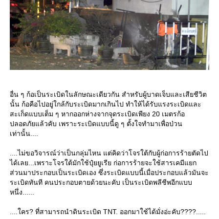
อื่น ๆ ก้อเป็นระเบิดในลักษณะเดียวกัน สำหรับผู้บาดเจ็บและเสียชีวิต
นั้น ก้อคือไปอยู่ใกล้กับระเบิดมากเกินไป ทำให้ได้รับแรงระเบิดและ
สะเก็ดแบบเต็ม ๆ หากออกห่างจากจุดระเบิดเพียง 20 เมตรก้อ
ปลอดภัยแล้วคับ เพราะระเบิดแบบนี้ดู ๆ ตั้งใจทำมาเพื่อป่วน
เท่านั้น....
....ไม่ขอวิจารณ์ว่าเป็นกลุ่มไหน แต่คิดว่าโจรใต้กับผู้ก่อการร้ายตัดไป
ได้เลย...เพราะโจรใต้มักใช้ปุ๋ยยูเรีย ก่อการร้ายจะใช้สารเคมีแยก
ส่วนมาประกอบเป็นระเบิดเอง ซึ่งระเบิดแบบนี้เมื่อประกอบแล้วมันจะ
ระเบิดทันที คนประกอบตายด้วยนะคับ เป็นระเบิดพลีชีพอีกแบบ
หนึ่ง......
....ใคร? ที่สามารถนำดินระเบิด TNT. ออกมาใช้ได้มั่งอ่ะคับ????.....