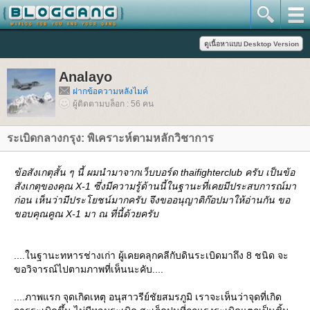
Analayo
ฝากข้อความหลังไมค์
ผู้ติดตามบล็อก : 56 คน
ระเบิดกลางกรุง: พิเคราะห์ตามหลักวิชาการ
ข้อสังเกตุสั้น ๆ นี้ ผมนำมาจากเว็บบอร์ด thaifighterclub ครับ เป็นข้อ
สังเกตุของคุณ X-1 ซึ่งมีความรู้ด้านนี้ในฐานะที่เคยมีประสบการณ์มา
ก่อน เห็นว่ามีประโยชน์มากครับ จึงขออนุญาติก๊อปมาให้อ่านกัน ขอ
ขอบคุณคูณ X-1 มา ณ ที่นี้ด้วยครับ
....ในฐานะทหารช่างเก่า ผู้เคยคลุกคลีกับดินระเบิดมาถึง 8 ชนิด จะ
ขอวิจารณ์ไปตามภาพที่เห็นนะคับ....
....ภาพแรก จุดเกิดเหตุ อนุสาวรีย์ชัยสมรภูมิ เราจะเห็นว่าจุดที่เกิด