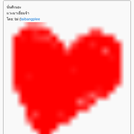
นั่นดิเนอะ
วะมาเยี่ยมจ้า
ดย: tai (
taibangplee