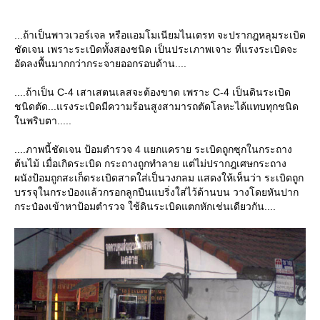
...ถ้าเป็นพาวเวอร์เจล หรือแอมโมเนียมไนเตรท จะปรากฎหลุมระเบิด
ชัดเจน เพราะระเบิดทั้งสองชนิด เป็นประเภาพเจาะ ที่แรงระเบิดจะ
อัดลงพื้นมากกว่ากระจายออกรอบด้าน....
....ถ้าเป็น C-4 เสาเสตนเลสจะต้องขาด เพราะ C-4 เป็นดินระเบิด
ชนิดตัด...แรงระเบิดมีความร้อนสูงสามารถตัดโลหะได้แทบทุกชนิด
นพริบตา.....
....ภาพนี้ชัดเจน ป้อมตำรวจ 4 แยกแคราย ระเบิดถูกซุกในกระถาง
ต้นไม้ เมื่อเกิดระเบิด กระถางถูกทำลาย แต่ไม่ปรากฎเศษกระถาง
ผนังป้อมถูกสะเก็ดระเบิดสาดใส่เป็นวงกลม แสดงให้เห็นว่า ระเบิดถูก
บรรจุในกระป๋องแล้วกรอกลูกปืนแบริ่งใส่ไว้ด้านบน วางโดยหันปาก
กระป๋องเข้าหาป้อมตำรวจ ใช้ดินระเบิดแตกหักเช่นเดียวกัน....