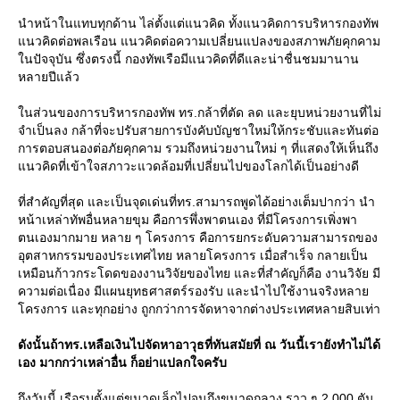
นำหน้าในแทบทุกด้าน ไล่ตั้งแต่แนวคิด ทั้งแนวคิดการบริหารกองทัพ
นวคิดต่อพลเรือน แนวคิดต่อความเปลี่ยนแปลงของสภาพภัยคุกคาม
นปัจจุบัน ซึ่งตรงนี้ กองทัพเรือมีแนวคิดที่ดีและน่าชื่นชมมานาน
หลายปีแล้ว
นส่วนของการบริหารกองทัพ ทร.กล้าที่ตัด ลด และยุบหน่วยงานที่ไม่
จำเป็นลง กล้าที่จะปรับสายการบังคับบัญชาใหม่ให้กระชับและทันต่อ
การตอบสนองต่อภัยคุกคาม รวมถึงหน่วยงานใหม่ ๆ ที่แสดงให้เห็นถึง
นวคิดที่เข้าใจสภาวะแวดล้อมที่เปลี่ยนไปของโลกได้เป็นอย่างดี
ที่สำคัญที่สุด และเป็นจุดเด่นที่ทร.สามารถพูดได้อย่างเต็มปากว่า นำ
หน้าเหล่าทัพอื่นหลายขุม คือการพึ่งพาตนเอง ที่มีโครงการเพิ่งพา
ตนเองมากมาย หลาย ๆ โครงการ คือการยกระดับความสามารถของ
อุตสาหกรรมของประเทศไทย หลายโครงการ เมื่อสำเร็จ กลายเป็น
เหมือนก้าวกระโดดของงานวิจัยของไทย และที่สำคัญก็คือ งานวิจัย มี
ความต่อเนื่อง มีแผนยุทธศาสตร์รองรับ และนำไปใช้งานจริงหลา
ครงการ และทุกอย่าง ถูกกว่าการจัดหาจากต่างประเทศหลายสิบเท่า
ดังนั้นถ้าทร.เหลือเงินไปจัดหาอาวุธที่ทันสมัยที่ ณ วันนี้เรายังทำไม่ได้
เอง มากกว่าเหล่าอื่น ก็อย่าแปลกใจครับ
ถึงวันนี้ เรือรบตั้งแต่ขนาดเล็กไปจนถึงขนาดกลาง ราว ๆ 2,000 ตัน