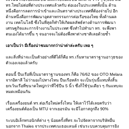
ทร.ไทยไม่ต่อที่ต่างประเทศแล้วครับ ต่อเองในประเทศทั้งนั้น ด้าน
หนึ่งคือการลดการนำเข้าและเงินตราต่างประเทศที่ต้องจ่ายไป อีก
ด้านหนึ่งคือการพัฒนาอุตสาหกรรมการต่อเรือของไทย ทั้งด้านผล
งาน เทคโนโลยี ซึ่งในที่สุดก็ทำให้เกิดผลลัพธ์ทางด้านการพัฒนา
เศรษฐกิจและการจ้างงานในประเทศ ซึ่งทำไปทำมา ทร. จะพึ่งพา
ตนเองได้มากขึ้น ๆ จนอาจจะไม่ต้องพึ่งพาต่างชาติเลยด้วยซ้ำ
เอาเป็นว่า มีเรื่องน่าชมมากกว่าน่าด่าล่ะครับ เหอ ๆ
ละสิ่งที่น่าจะเป็นตัวอย่างที่ดีได้ก็คือ ทร.เริ่มหามาตราฐานอาวุธของ
ตัวเองเจอแล้วครับ
ตอนนี้ ปืนเรือที่เป็นมาตราฐานของทร.ก็คือ 76/62 ของ OTO Melara
จากอิตาลี ไม่ว่ามองไปทางไหน ปืนเรือหลัก จะเป็นรุ่นนี้แทบทั้งสิ้น
กเว้นเรือที่ขนาดใหญ่กว่าที่ใช้ปืน 5 นิ้ว ซึ่งก็ใช้รุ่นเดียว ๆ กันแทบจะ
หมดเหมือนกัน
เรื่องเครื่องยนต์ ทร.ต่อเรือใหม่ครั้งไหน ให้เดาไว้ได้เลยครับว่า
เครื่องยนต์ต้องเป็น MTU จากเยอรมัน จะมีโอกาสถูกถึง 90%
ระบบอิเล็กทรอนิกส์ต่าง ๆ น้อยครั้งที่ทร.จะไปจัดหาจากบริษัทอื่น
นอกจาก Thales จากประเทศเนเธอแลนด์ เช่นระบบควบคุมการยิง