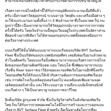
สามารถเก็บเรือฟริเกตุไว้สำหรับภาระกิจด้านการรบขนาดใหญ่ได้
เรือตรวจการณ์ไกลฝั่งลำนี้ได้รับการอนุมัติงบประมาณเมื่อปีที่แล้ว
ครับ เมื่อรวมค่าวัสดุอุปกรณ์ ระบบอาวุธ วัตถุดิบ และเครื่องมือต่าง ๆ
จะใช้งบประมาณรวมทั้งสิ้นราว 3 พันล้านบาท ซึ่งในอนาคต ก็น่าจะ
ถูกกว่านี้อีก เนื่องจากสามารถใช้วัสดุอุปกรณ์บางรายการจากการต่อ
ครั้งนี้ได้ครับ โดยเงินจำนวนนี้หมุนเวียนอยู่ในประเทศเป็นอัตราส่วน
ที่ค่อนข้างมากทีเดียว ไม่ได้หายออกนอกประเทศทั้งหมดเหมือนการ
ต่อเรือจากต่างประเทศ
บบเรือที่ใช้นั้นได้ต้นแบบมาจากแบบเรือของบริษัท BVT Surface
Fleet ซึ่งเป็นบริษัทของประเทศอังกฤษที่ทร.เคยสั่งต่อเรือมาแล้วหลา
ลำในอดีตครับ โดยแบบเรือนั้นพัฒนามาจากแบบเรือตรวจการณ์ไกล
ฝั่งของกองเรือยามฝั่งตรินิแดด แอน โทแบโค ซึ่งพัฒนามาจากแบบ
เรือชั้น River ของราชนาวีอังกฤษและกองทัพเรือโอมานอีกทีนึงครับ
ดยกองทัพเรือได้รับแบบให้เข้ากับความต้องการของกองทัพเรือเอง
เช่น การตัดโรงเก็บเฮลิคอปเตอร์ออกไป คงเหลือแต่เพียงลานจอด
เฮลิคอปเตอร์เท่านั้น และใช้ระบบอาวุธ รวมถึงระบบอิเล็กทรอนิกส์
บนเรือต่าง ๆ ให้เป็นมาตราฐานของราชนาวีไท
อีกทั้งบริษัท อู่กรุงเทพ จำกัด ซึ่งเป็นรัฐวิสาหกิจในสังกัดกองทัพเรือ
ไทย ก็จะได้รับการถ่ายทอดเทคโนโลยีในการสร้างและการออกแบบ
เรือจาก BVT Surface Fleet ด้วยครับ ถือเป็นทางลัดในการที่จะ