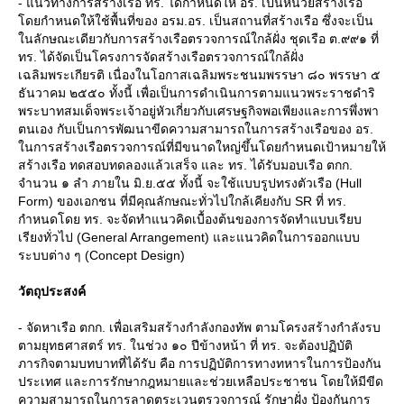
- แนวทางการสร้างเรือ ทร. ได้กำหนดให้ อร. เป็นหน่วยสร้างเรือ
ดยกำหนดให้ใช้พื้นที่ของ อรม.อร. เป็นสถานที่สร้างเรือ ซึ่งจะเป็น
นลักษณะเดียวกับการสร้างเรือตรวจการณ์ใกล้ฝั่ง ชุดเรือ ต.๙๙๑ ที่
ทร. ได้จัดเป็นโครงการจัดสร้างเรือตรวจการณ์ใกล้ฝั่ง
เฉลิมพระเกียรติ เนื่องในโอกาสเฉลิมพระชนมพรรษา ๘๐ พรรษา ๕
ธันวาคม ๒๕๕๐ ทั้งนี้ เพื่อเป็นการดำเนินการตามแนวพระราชดำริ
พระบาทสมเด็จพระเจ้าอยู่หัวเกี่ยวกับเศรษฐกิจพอเพียงและการพึ่งพา
ตนเอง กับเป็นการพัฒนาขีดความสามารถในการสร้างเรือของ อร.
นการสร้างเรือตรวจการณ์ที่มีขนาดใหญ่ขึ้นโดยกำหนดเป้าหมายให้
สร้างเรือ ทดสอบทดลองแล้วเสร็จ และ ทร. ได้รับมอบเรือ ตกก.
จำนวน ๑ ลำ ภายใน มิ.ย.๕๕ ทั้งนี้ จะใช้แบบรูปทรงตัวเรือ (Hull
Form) ของเอกชน ที่มีคุณลักษณะทั่วไปใกล้เคียงกับ SR ที่ ทร.
กำหนดโดย ทร. จะจัดทำแนวคิดเบื้องต้นของการจัดทำแบบเรียบ
เรียงทั่วไป (General Arrangement) และแนวคิดในการออกแบบ
ระบบต่าง ๆ (Concept Design)
วัตถุประสงค์
- จัดหาเรือ ตกก. เพื่อเสริมสร้างกำลังกองทัพ ตามโครงสร้างกำลังรบ
ตามยุทธศาสตร์ ทร. ในช่วง ๑๐ ปีข้างหน้า ที่ ทร. จะต้องปฏิบัติ
ภารกิจตามบทบาทที่ได้รับ คือ การปฏิบัติการทางทหารในการป้องกัน
ประเทศ และการรักษากฎหมายและช่วยเหลือประชาชน โดยให้มีขีด
ความสามารถในการลาดตระเวนตรวจการณ์ รักษาฝั่ง ป้องกันการ