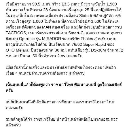
เรือมีความยาว 90.5 เมตร กว้าง 13.5 เมตร มีระวางขับน้ำ 1,900
ตัน ความเร็วเดินทาง 23 น็อต ความเร็วสูงสุด 25 น็อต ปฏิบัติการได้
นทะเลลึกในสภาพทะเลที่แปรปรวนถึงจน State 5 พิสัยปฏิบัติการที่
ความเร็วสูงสุด 1,000 ไมค์ทะเล ที่ความเร็วมัธยัส 3,500 ไมล์ทะเล
เครื่องยนต์ดีเซลของ MAN สองเครื่อง และติดตั้งระบบอำนวยการรบ
TACTICOS, เรดาร์ตรวจการณ์แบบ Smart-C, และระบบควบคุมการ
ิงแบบ Optronic รุ่น MIRADOR ของบริษัท Thales สำหรับระบบ
อาวุธนั้นประกอบไปด้วย ปืนเรือขนาด 76/62 Super Rapid ของ
OTO Melara, ปืนรองขนาด 30 มม. แท่นเดียวรุ่น DS-30M จำนวน 2
ชุด และปืนกล .50 นิ้วจำนวน 2 กระบอกครับ
เมื่อเรือลำนี้ต่อเสร็จและมีประสิทธิภาพที่ดีพอ ก็คงจะต่อมาเพิ่มอีก
เรื่อย ๆ จนครบจำนวนความต้องการ 4 ลำครับ
เห็นแบบนี้แล้วก็ต้องพูดว่า ราชนาวีไทย พัฒนาแบบนี้ ถูกใจกองเชียร์
ครับ
ผมก็เป็นคนหนึ่งที่เฝ้าติดตามการพัฒนาของราชนาวีไทยมาโด
ตลอดครับ
ผมกล้าพูดได้ว่า ราชนาวีไทย นำหน้าเหล่าทัพอื่นไปมากพอสมควร
ล้วครับ