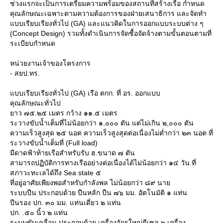
ช่วงแรกจะเป็นการเตรียมความพร้อมของสถานที่สร้างเรือ กำหนด
คุณลักษณะเฉพาะตามความต้องการของฝ่ายเสนาธิการ และจัดทำ
บบเรียบเรียงทั่วไป (GA) และแนวคิดในการออกแบบระบบต่าง ๆ
(Concept Design) รวมทั้งดำเนินการจัดซื้อจัดจ้างตามขั้นตอนตามที่
ระเบียบกำหนด
หน่วยงานเจ้าของโครงการ
- สยป.ทร.
บบเรียบเรียงทั่วไป (GA) เรือ ตกก. ที่ อร. ออกแบบ
คุณลักษณะทั่วไป
าว ๗๕.๒๕ เมตร กว้าง ๑๑.๕ เมตร
ระวางขับน้ำเต็มที่ไม่น้อยกว่า ๑,๐๐๐ ตัน แต่ไม่เกิน ๒,๐๐๐ ตัน
ความเร็วสูงสุด ๒๕ นอต ความเร็วสูงสุดต่อเนื่องไม่ต่ำกว่า ๒๓ นอต ที่
ระวางขับน้ำเต็มที่ (Full load)
มีดาดฟ้าท้ายเรือสำหรับรับ ฮ.ขนาด ๗ ตัน
สามารถปฏิบัติการทางเรืออย่างต่อเนื่องได้ไม่น้อยกว่า ๑๔ วัน ที่
สภาวะทะเลได้ถึง Sea state ๕
ที่อยู่อาศัยเพียงพอสำหรับกำลังพล ไม่น้อยกว่า ๘๙ นา
ระบบปืน ประกอบด้วย ปืนหลัก ปืน ๗๖ มม. อัตโนมัติ ๑ แท่น
ปืนรอง ปก. ๓๐ มม. แท่นเดี่ยว ๒ แท่น
ปก. .๕๐ นิ้ว ๒ แท่น
ระบบขับเคลื่อน ประกอบด้วย เครื่องจักรใหญ่ดีเซล ๒ เครื่อง