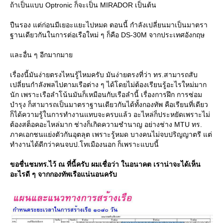
ถ้าเป็นแบบ Optronic ก็จะเป็น MIRADOR เป็นต้น
ปืนรอง แต่ก่อนมีเยอะแยะไปหมด ตอนนี้ กำลังเปลี่ยนมาเป็นมาตรา
ฐานเดียวกันในการต่อเรือใหม่ ๆ ก็คือ DS-30M จากประเทศอังกฤษ
ละอื่น ๆ อีกมากมา
เรื่องนี้มันง่ายตรงไหนรู้ไหมครับ มันง่ายตรงที่ว่า ทร.สามารถสับ
เปลี่ยนกำลังพลไปตามเรือต่าง ๆ ได้โดยไม่ต้องเรียนรู้อะไรใหม่มาก
นัก เพราะเรือลำโน้นมันก็เหมือนกับเรือลำนี้ เรื่องการฝึก การซ่อม
บำรุง ก็สามารถเป็นมาตราฐานเดียวกันได้ทั้งกองทัพ คือเรียนที่เดียว
ก็ได้ความรู้ในการทำงานแทบจะครบแล้ว อะไหล่ก็ประหยัดเพราะไม่
ต้องสต็อคอะไหล่มาก ช่างก็เกิดความชำนาญ อย่างช่าง MTU ทร.
ภาคเอกชนแย่งตัวกันอุตลุต เพราะรู้หมด บางคนไม่จบปริญญาตรี แต่
ทำงานได้ดีกว่าคนจบป.โทเมืองนอก ก็เพราะแบบนี้
ขอชื่นชมทร.ไว้ ณ ที่นี้ครับ ผมเชื่อว่า ในอนาคต เราน่าจะได้เห็น
อะไรดี ๆ จากกองทัพเรือแน่นอนครับ