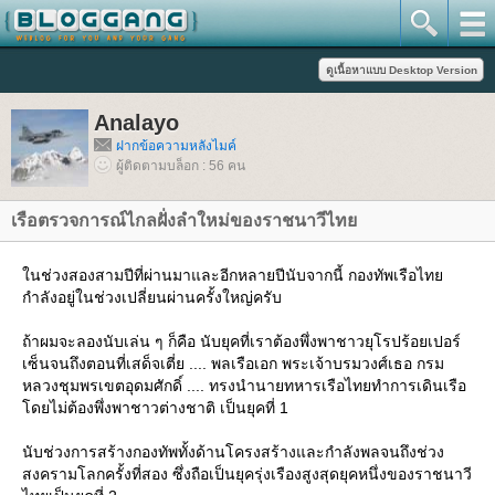
Analayo
ฝากข้อความหลังไมค์
ผู้ติดตามบล็อก : 56 คน
เรือตรวจการณ์ไกลฝั่งลำใหม่ของราชนาวีไท
นช่วงสองสามปีที่ผ่านมาและอีกหลายปีนับจากนี้ กองทัพเรือไท
กำลังอยู่ในช่วงเปลี่ยนผ่านครั้งใหญ่ครับ
ถ้าผมจะลองนับเล่น ๆ ก็คือ นับยุคที่เราต้องพึ่งพาชาวยุโรปร้อยเปอร์
เซ็นจนถึงตอนที่เสด็จเตี่ย .... พลเรือเอก พระเจ้าบรมวงศ์เธอ กรม
หลวงชุมพรเขตอุดมศักดิ์ .... ทรงนำนายทหารเรือไทยทำการเดินเรือ
ดยไม่ต้องพึ่งพาชาวต่างชาติ เป็นยุคที่ 1
นับช่วงการสร้างกองทัพทั้งด้านโครงสร้างและกำลังพลจนถึงช่วง
สงครามโลกครั้งที่สอง ซึ่งถือเป็นยุครุ่งเรืองสูงสุดยุคหนึ่งของราชนาวี