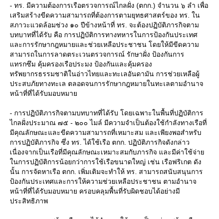
- ทร. มีความต้องการเรือตรวจการณ์ไกลฝั่ง (ตกก.) จำนวน ๖ ลำ เพื่อ
เสริมสร้างขีดความสามารถที่ต้องการตามยุทธศาสตร์ของ ทร. ใน
สภาวะแวดล้อมช่วง ๑๐ ปีข้างหน้าที่ ทร. จะต้องปฏิบัติภารกิจตาม
บทบาทที่ได้รับ คือ การปฏิบัติการทางทหารในการป้องกันประเทศ
ละการรักษากฎหมายและช่วยเหลือประชาชน โดยให้มีขีดความ
สามารถในการลาดตระเวนตรวจการณ์ รักษาฝั่ง ป้องกันการ
ทรกซึม คุ้มครองเรือประมง ป้องกันและคุ้มครอง
ทรัพยากรธรรมชาติในอ่าวไทยและทะเลอันดามัน การช่วยเหลือผู้
ประสบภัยทางทะเล ตลอดจนการรักษากฎหมายในทะเลตามอำนาจ
หน้าที่ที่ได้รับมอบหมา
- การปฏิบัติภารกิจตามบทบาทที่ได้รับ โดยเฉพาะในพื้นที่ปฏิบัติการ
ไกลฝั่งประมาณ ๗๕ - ๒๐๐ ไมล์ มีความจำเป็นต้องใช้กำลังทางเรือที่
มีคุณลักษณะและขีดความสามารถที่เหมาะสม และเพียงพอสำหรับ
การปฏิบัติภารกิจ ซึ่ง ทร. ได้ใช้เรือ ตกก. ปฏิบัติภารกิจดังกล่าว
เนื่องจากเป็นเรือที่มีคุณลักษณะเหมาะสมกับภารกิจ และมีค่าใช้จ่า
นการปฏิบัติการน้อยกว่าการใช้เรือขนาดใหญ่ เช่น เรือฟริเกต ดัง
นั้น การจัดหาเรือ ตกก. เพิ่มเติมจะทำให้ ทร. สามารถสนับสนุนการ
ป้องกันประเทศและการให้ความช่วยเหลือประชาชน ตามอำนาจ
หน้าที่ที่ได้รับมอบหมาย ครอบคลุมพื้นที่รับผิดชอบได้อย่างมี
ประสิทธิภาพ