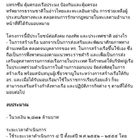
ทรกซึม คุ้มครองเรือประมง ป้องกันและคุ้มครอง
ทรัพยากรธรรมชาติในอ่าวไทยและทะเลอันดามัน การช่วยเหลือผู้
ประสบภัยทางทะเล ตลอดจนการรักษากฎหมายในทะเลตามอำนาจ
หน้าที่ที่ได้รับมอบหมา
ครงการนี้มีประโยชน์ต่อสังคม กองทัพ และประเทศชาติ อย่างไร
- ในการสร้างเรือ นอกจากเป็นการส่งเสริมและพัฒนาศักยภาพทาง
ด้านเทคนิค ตลอดจนบุคลากรของ ทร. ในการสร้างเรือขึ้นใช้เอง ซึ่ง
ถือเป็นการพึ่งพาตนเองตามแนวพระราชดำริ และเพื่อเป็นการส่ง
เสริมอุตสาหกรรมการต่อเรือภายในประเทศ จึงกำหนดให้บริษัท/อู่เรือ
นประเทศร่วมดำเนินการในด้านการออกแบบ จัดส่งพัสดุในการ
สร้างเรือ พร้อมสนับสนุนผู้เชี่ยวชาญในระหว่างการสร้างเรือให้กับ
อร. และเมื่อได้รับมอบเรือมาใช้ในราชการเรียบร้อยแล้ว ก็จะ
สามารถเสริมสร้างกำลังทางเรือ และปฏิบัติภารกิจต่าง ๆ ตามที่ได้รับ
มอบต่อไป
งบประมาณ
- ในวงเงิน ๒,๘๗๑ ล้านบาท
ระยะเวลาดำเนินการ
- ใช้ระยะเวลาดำเนินการ ๔ ปี ตั้งแต่ปี พ.ศ.๒๕๕๒ – ๒๕๕๕ โด