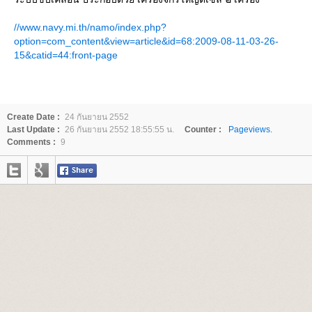
//www.navy.mi.th/namo/index.php?
option=com_content&view=article&id=68:2009-08-11-03-26-
15&catid=44:front-page
Create Date :
24 กันยายน 2552
Last Update :
26 กันยายน 2552 18:55:55 น.
Counter :
Pageviews.
Comments :
9