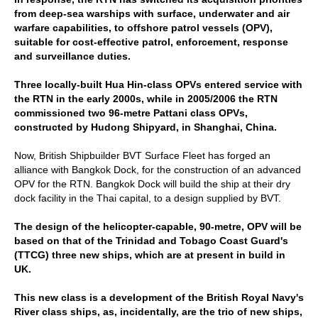
from deep-sea warships with surface, underwater and air
warfare capabilities, to offshore patrol vessels (OPV),
suitable for cost-effective patrol, enforcement, response
and surveillance duties.
Three locally-built Hua Hin-class OPVs entered service with
the RTN in the early 2000s, while in 2005/2006 the RTN
commissioned two 96-metre Pattani class OPVs,
constructed by Hudong Shipyard, in Shanghai, China.
Now, British Shipbuilder BVT Surface Fleet has forged an
alliance with Bangkok Dock, for the construction of an advanced
OPV for the RTN. Bangkok Dock will build the ship at their dry
dock facility in the Thai capital, to a design supplied by BVT.
The design of the helicopter-capable, 90-metre, OPV will be
based on that of the Trinidad and Tobago Coast Guard's
(TTCG) three new ships, which are at present in build in
UK.
This new class is a development of the British Royal Navy's
River class ships, as, incidentally, are the trio of new ships,