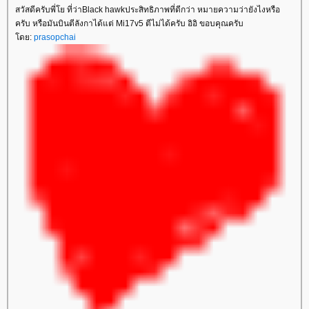
สวัสดีครับพี่โย ที่ว่าBlack hawkประสิทธิภาพที่ดีกว่า หมายความว่ายังไงหรือ
ครับ หรือมันบินตีลังกาได้แต่ Mi17v5 ตีไม่ได้ครับ อิอิ ขอบคุณครับ
ดย:
prasopchai