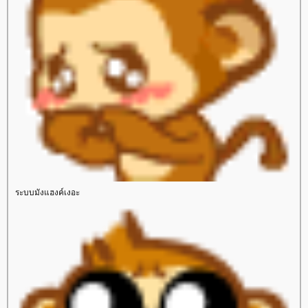
ระบบมังแฮงค์เงอะ