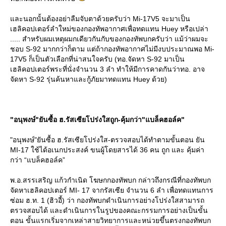
ละนอกนั้นต้องอย่าลืมจับตาด้วยครับว่า Mi-17V5 จะมาเป็น
เฮลิคอปเตอร์ลำใหม่ของกองทัพอากาศเพื่อทดแทน Huey หรือเปล่า
..... สำหรับผมเหตุผมกเดียวกันกับของกองทัพบกครับว่า แม้ว่าผมจะ
ชอบ S-92 มากกว่าก็ตาม แต่ถ้ากองทัพอากาศไม่มีงบประมาณพอ Mi-
17V5 ก็เป็นตัวเลือกที่น่าสนใจครับ (ทอ.จัดหา S-92 มาเป็น
เฮลิคอปเตอร์พระที่นั่งจำนวน 3 ลำ ทำให้มีการคาดกันว่าทอ. อาจ
จัดหา S-92 รุ่นค้นหาและกู้ภัยมาทดแทน Huey ด้วย)
"อนุพงษ์"ยันซื้อ ฮ.รัสเซียโปร่งใสถูก-คุ้มกว่า"แบล็คฮอล์ค"
"อนุพงษ์"ยันซื้อ ฮ.รัสเซียโปร่งใส-ตรวจสอบได้ทำตามขั้นตอน ยัน
MI-17 ใช้ได้อเนกประสงค์ ขนผู้โดยสารได้ 36 คน ถูก และ คุ้มค่า
กว่า “แบล็คฮอล์ค”
พ.อ.สรรเสริญ แก้วกำเนิด โฆษกกองทัพบก กล่าวถึงกรณีที่กองทัพบก
จัดหาเฮลิคอปเตอร์ MI- 17 จากรัสเซีย จำนวน 6 ลำ เพื่อทดแทนการ
ซ่อม ฮ.ท. 1 (ฮิวอี้) ว่า กองทัพบกดำเนินการอย่างโปร่งใสสามารถ
ตรวจสอบได้ และดำเนินการในรูปของคณะกรรมการอย่างเป็นขั้น
ตอน ขั้นแรกเริ่มจากเหล่าสายวิทยาการและหน่วยขึ้นตรงกองทัพบก