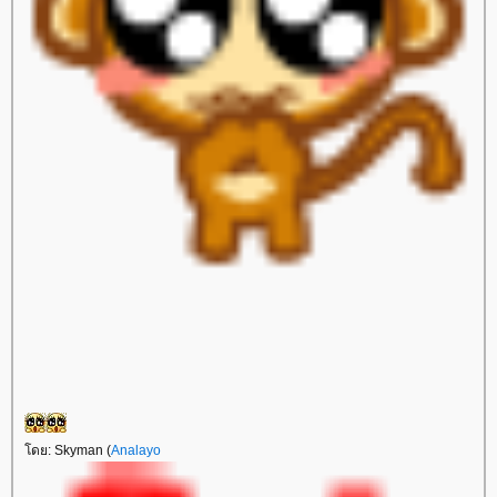
ดย: Skyman (
Analayo