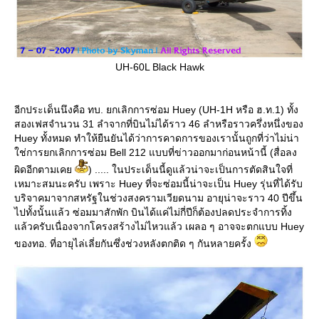
UH-60L Black Hawk
อีกประเด็นนึงคือ ทบ. ยกเลิกการซ่อม Huey (UH-1H หรือ ฮ.ท.1) ทั้ง
สองเฟสจำนวน 31 ลำจากที่บินไม่ได้ราว 46 ลำหรือราวครึ่งหนึ่งของ
Huey ทั้งหมด ทำให้ยืนยันได้ว่าการคาดการของเรานั้นถูกที่ว่าไม่น่า
ช่การยกเลิกการซ่อม Bell 212 แบบที่ข่าวออกมาก่อนหน้านี้ (สื่อลง
ผิดอีกตามเค
) ..... ในประเด็นนี้ดูแล้วน่าจะเป็นการตัดสินใจที่
เหมาะสมนะครับ เพราะ Huey ที่จะซ่อมนี้น่าจะเป็น Huey รุ่นที่ได้รับ
บริจาคมาจากสหรัฐในช่วงสงครามเวียดนาม อายุน่าจะราว 40 ปีขึ้น
ไปทั้งนั้นแล้ว ซ่อมมาสักพัก บินได้แค่ไม่กี่ปีก็ต้องปลดประจำการทิ้ง
ล้วครับเนื่องจากโครงสร้างไม่ไหวแล้ว เผลอ ๆ อาจจะตกแบบ Huey
ของทอ. ที่อายุไล่เลี่ยกันซึ่งช่วงหลังตกติด ๆ กันหลายครั้ง