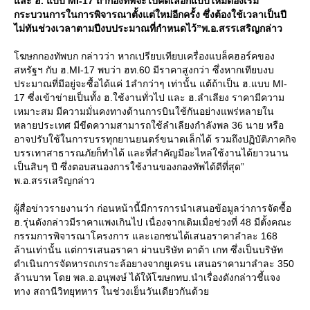
ละ ฮ. แบบ MI-17 ถ้ากองทัพจะไปคัดเลือกแบบใหม่ต้องเริ่ม
กระบวนการในการพิจารณาตั้งแต่ใหม่อีกครั้ง ซึ่งต้องใช้เวลาเป็นปี
ไม่ทันช่วงเวลาตามปีงบประมาณที่กำหนดไว้”พ.อ.สรรเสริญกล่าว
ฆษกกองทัพบก กล่าวว่า หากเปรียบเทียบเครื่องแบล็คฮอร์คของ
สหรัฐฯ กับ ฮ.MI-17 พบว่า ฮท.60 มีราคาสูงกว่า ซึ่งหากเทียบงบ
ประมาณที่มีอยู่จะซื้อได้แค่ 1ลำกว่าๆ เท่านั้น แต้ถ้าเป็น ฮ.แบบ MI-
17 ซี่งเข้าข่ายเป็นทั้ง ฮ.ใช้งานทั่วไป และ ฮ.ลำเลียง ราคามีความ
เหมาะสม มีความมั่นคงทางด้านการบินใช้กันอย่างแพร่หลายใน
หลายประเทศ มีขีดความสามารถใช้ลำเลียงกำลังพล 36 นาย หรือ
อาจปรับใช้ในการบรรทุกยานยนตร์ขนาดเล็กได้ รวมถึงปฏิบัติภาคกิจ
บรรเทาสาธารณภัยก็ทำได้ และที่สำคัญมีอะไหล่ใช้งานได้ยาวนาน
เป็นสิบๆ ปี ซึ่งตอบสนองการใช้งานของกองทัพได้ดีที่สุด”
พ.อ.สรรเสริญกล่าว
ผู้สื่อข่าวรายงานว่า ก่อนหน้านี้มีการการนำเสนอข้อมูลว่าการจัดซื้อ
ฮ.รุ่นดังกล่าวมีราคาแพงเกินไป เนื่องจากเดิมเมื่อช่วงที่ 48 มีตั้งคณะ
กรรมการพิจารณาโครงการ และเอกชนได้เสนอราคาลำละ 168
ล้านเท่านั้น แต่การเสนอราคา ผ่านบริษัท ดาต้า เกท ซึ่งเป็นบริษัท
ดำเนินการจัดหารถเกราะล้อยางจากยูเครน เสนอราคามาลำละ 350
ล้านบาท โดย พล.อ.อนุพงษ์ ได้ให้โฆษกทบ.นำเรื่องดังกล่าวชี้แจง
ทาง สถานีวิทยุทหาร ในช่วงเย็นวันเดียวกันด้ว