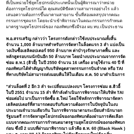
ที่เป็นหน่วยใช้ยุทโธปกรณ์ประเภทนั้นเป็นผู้พิจารณาว่าหน่ว
ต้องการยุทโธปกรณ์ใด คุณสมบัติขีดความสามารถอย่างไร แล้ว
เสนอความต้องการขึ้นมาตามสายงาน ขั้นที่สองผลสรุปจากคณะ
กรรมการชุดแรก โดยจะนำเข้าพิจารณาในคณะกรรมการกำหนด
มาตรฐานยุทโธปกรณ์ของ กองทัพบกซึ่งมีรอง ผบ.ทบ.เป็นประธาน
พ.อ.สรรเสริญ กล่าวว่า โครงการดังกล่าวใช้งบประมาณทั้งสิ้น
จำนวน 1,000 ล้านบาทสำหรับการจัดหาในล็อตแรก 3 ลำ แบ่งเป็น
วงเงินซื้อเฮลิคอปเตอร์ 950 ล้านบาท ค่าบำรุงรักษาภาคพื้น และ
หลักสูตรอบรมนักบินอีก 50 ล้านบาท โดยนำงบประมาณจากการจัด
ซ่อม ฮ.ท.1 (ฮิวอี้) ในปี 2550 จำนวน 16 เครื่อง อายุใช้งาน 40 ปี ที่
กองทัพบกได้ทำสัญญากับบริษัทอุตสาหกรรมการบินจำกด หรือ TAI
ที่ทางบริษัทไม่สามารถส่งมอบคืนให้ในเดือน ส.ค. 50 มาดำเนินการ
“ส่วนล็อตที่ 2 อีก 3 ลำ จะเปลี่ยนแปลงงบฯ โครงการซ่อม ฮ.ฮิวอี้
นปี 2551 จำนวน 15 ลำ ที่กำลังดำเนินการพิจารณาให้บริษัท TAI
ซ่อมต่อไป มาเป็นการจัดซื้อ ฮ.ใหม่ โดยใช้หลักการพิจารณาจัดหา
เฮลิคอปเตอร์ที่สามารถตอบรับกับความต้องการในปัจจุบันในงบ
ประมาณจำนวนเดียวกัน ในการพิจารณาตามระเบียบสำนักนายก
รัฐมนตรี การจัดหายุทโธปกรณ์ของกองทัพบกต้องผ่านการคัดเลือก
บบจากคณะกรรมการกำหนดมาตรฐานยุทโธปกรณ์ของกองทัพบก
ก่อน ซึ่งมี 2 แบบที่ผ่านมาพิจารณา แล้วคือ ฮ.ท. 60 (Black Hawk )