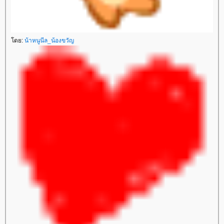
ดย:
น้าหนูนีล_น้องขวัญ