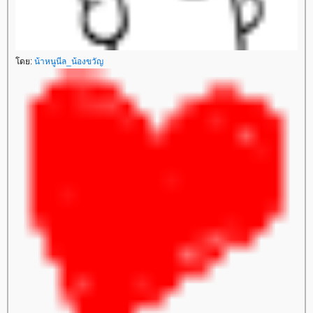
ดย:
น้าหนูนีล_น้องขวัญ