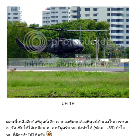
UH-1H
ตอนนี้เหลืออีกข้อพิสูจน์เดียวว่ากองทัพบกต้องพิสูจน์ตัวเองในการซ่อม
ฮ. รัสเซียให้ได้เหมือน ฮ. สหรัฐครับ ทอ.ยังทำได้ (ซ่อม L-39) ยังไง
ทบ.ก็ต้องทำให้ได้ครับ