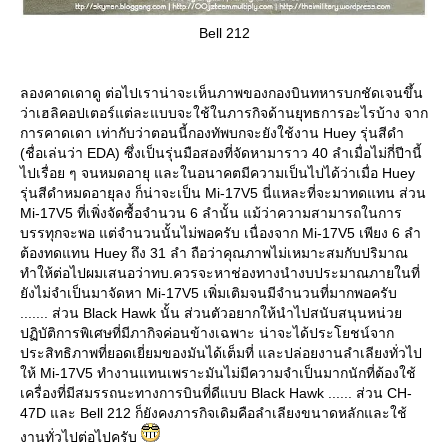
Bell 212
ลองคาดเดาดู ต่อไปเราน่าจะเห็นภาพของกองบินทหารบกชัดเจนขึ้น
ว่าเฮลิคอปเตอร์แต่ละแบบจะใช้ในภารกิจด้านยุทธการอะไรบ้าง จาก
การคาดเดา เท่ากับว่าตอนนี้กองทัพบกจะยังใช้งาน Huey รุ่นสีดำ
(ชื่อเล่นว่า EDA) ซึ่งเป็นรุ่นมือสองที่จัดหามาราว 40 ลำเมื่อไม่กี่ปีานี้
ไปเรื่อย ๆ จนหมดอายุ และในอนาคตมีความเป็นไปได้ว่าเมื่อ Huey
รุ่นสีดำหมดอายุลง ก็น่าจะเป็น Mi-17V5 นี่แหละที่จะมาทดแทน ส่วน
Mi-17V5 ที่เพิ่งจัดซื้อจำนวน 6 ลำนั้น แม้ว่าความสามารถในการ
บรรทุกจะพอ แต่จำนวนนั้นไม่พอครับ เนื่องจาก Mi-17V5 เพียง 6 ลำ
ต้องทดแทน Huey ถึง 31 ลำ ถือว่าคุณภาพไม่เหมาะสมกับปริมาณ
ทำให้ต่อไปผมเสนอว่าทบ.ควรจะหาช่องทางนำงบประมาณภายในที่
ังไม่จำเป็นมาจัดหา Mi-17V5 เพิ่มเติมจนมีจำนวนที่มากพอครับ
....... ส่วน Black Hawk นั้น ส่วนตัวอยากให้นำไปสนับสนุนหน่ว
ปฏิบัติการพิเศษที่มีภากิจค่อนข้างเฉพาะ น่าจะได้ประโยชน์จาก
ประสิทธิภาพที่ยอดเยี่ยมของมันได้เต็มที่ และปล่อยงานลำเลียงทั่วไป
ห้ Mi-17V5 ทำงานแทนเพราะมันไม่มีความจำเป็นมากนักที่ต้องใช้
เครื่องที่มีสมรรถนะทางการบินที่ดีแบบ Black Hawk ...... ส่วน CH-
47D และ Bell 212 ก็ยังคงภารกิจเดิมคือลำเลียงขนาดหลักและใช้
งานทั่วไปต่อไปครับ