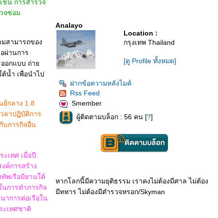
 เช่น การสำรวจ
รวจซ่อม
Analayo
Location :
ดความสามารถของ
กรุงเทพ Thailand
ื่อผ่านการ
[ดู Profile ทั้งหมด]
การออกแบบ ถ่า
้น้ำ เพื่อนำไป
ฝากข้อความหลังไมค์
Rss Feed
นย์กลาง 1.8
Smember
วลาปฏิบัติการ
ผู้ติดตามบล็อก : 56 คน [
?
]
ับภารกิจอื่น
ะเทศ เมื่อปี
สงค์การสร้าง
ัพเรือมียานใต้
หากโลกนี้มีความยุติธรรม เราคงไม่ต้องมีศาล ไม่ต้อง
ลงในการทำภารกิจ
มีทหาร ไม่ต้องมีตำรวจหรอก/Skyman
ฒนาการต่อเรือใน
ประเทศชาติ