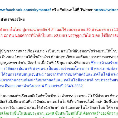
www.facebook.com/skymantaf
หรือ Follow ได้ที่ Twitter
https://twitt
้น้ำลำแรกของไท
น้ำลำแรกในไทย ปูทางอนาคตอีก 4 ลำ เผยใช้งบประมาณ 30 ล้านบาท ยาว 11
 27 ตัน ปฏิบัติการที่น้ำลึกไม่เกิน 50 เมตร บรรจุลูกเรือได้ 3 คน ใช้ฝึกกำล
 ผู้บัญชาการทหารเรือ (ผบ.ทร.) เป็นประธานในพิธีปฐมฤกษ์สร้างยานใต้น้ำขนา
ที่ 28 มีนาคม โดยยานใต้น้ำดังกล่าว สำนักงานวิจัยและพัฒนาการทางทหารกอง
อู่กรุงเทพฯ จำกัด จัดสร้างเมื่อวันที่ 25 กุมภาพันธ์ที่ผ่านมา
ซึ่งการจ้างสร้า
งการวิจัยและพัฒนาที่ สวพ.ทร. เป็นหน่วยเจ้าของโครงการ มี พล.ร.ต.พงศ์สรร
นี้ ได้รับการสนับสนุนงบประมาณจากสำนักวิทยาศาสตร์และเทคโนโลยี ก
ละจากสำนักงานพัฒนาวิทยาศาสตร์และเทคโนโลยีแห่งชาติ กระทรวงวิทย
ท มีระยะเวลาดำเนินการ 4 ปี ระหว่างปี 2549-2552
่ผ่านมากองทัพเรือเคยมีเรือดำน้ำเข้าประจำการประมาณ 70 ปีที่ผ่านมา จำน
รือจึงมีแนวคิดที่จะวิจัยพัฒนาเทคโนโลยีเกี่ยวกับยานใต้น้ำกลับคืนขึ้นมา
เนินการวิจัย และนำเสนอให้สำนักวิยาศาสตร์และเทคโนโลยีกลาโหม ให้คว
กเริ่มขึ้นในปีงบประมาณ 2548 ซึ่งประโยชน์ที่ได้ คือการสร้างองค์ความรู้