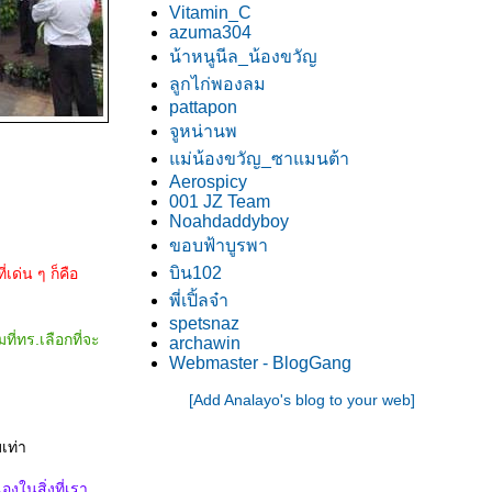
Vitamin_C
azuma304
น้าหนูนีล_น้องขวัญ
ลูกไก่พองลม
pattapon
จูหน่านพ
ม่น้องขวัญ_ซาแมนต้า
Aerospicy
001 JZ Team
Noahdaddyboy
ขอบฟ้าบูรพา
บิน102
ด่น ๆ ก็คือ
พี่เปิ้ลจ๋า
spetsnaz
มที่ทร.เลือกที่จะ
archawin
Webmaster - BlogGang
[Add Analayo's blog to your web]
เท่า
งในสิ่งที่เรา