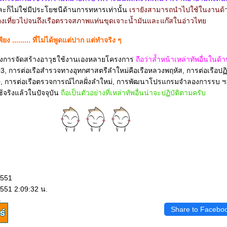
ก็ไม่ใช่มีประโยชนืด้านการทหารเท่านั้น
เรายังสามารถนำไปใช้ในงานด้
ือท่องเที่ยวไปจนถึงเรือตรวจสภาพแท่นขุดเจาะน้ำมันและแก๊สในอ่าวไท
ง ......... ที่ไม่ได้พูดแต่ปาก แต่ทำจริง ๆ
ครงการจัดสร้างอาวุธใช้งานเองหลายโครงการ
ถือว่าล้ำหน้าเหล่าทัพอื่นในด้
93, การต่อเรือสำรวจทางอุทกศาสตรืลำใหม่คือเรือหลวงพฤหัส, การต่อเรือปฏิ
เศษ, การต่อเรือตรวจการณ์ไกลฝั่งลำใหม่, การพัฒนาโปรแกรมจำลองการรบ
้จริงแล้วในปัจจุบัน
ถือเป็นตัวอย่างที่เหล่าทัพอื่นน่าจะปฏิบัติตามครับ
2551
551 2:09:32 น.
.
Share to Facebo