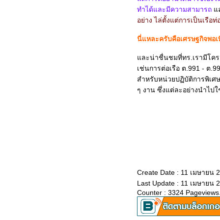
งาน 30 ปี C-130 แห่งกองทัพ
ทำได้และมีความสามารถ
ละ
อากาศไทย วันที่ 8 กันยายนนี้
อย่าง ไล่ตั้งแต่การเป็นเร
กองพลทหารราบที่ 7 กองพล
นี่แหละครับคือเศรษฐกิจพอเพีย
ทหารม้าที่ 3
JAS-39 Gripen: (มติชนยก 4)
ละน่าชื่นชมที่ทร.เรามีโ
ราคากริพเพนกับเรื่อง Saab
เช่นการต่อเรือ ต.991 - ต.9
340 อีกแล้ว
สำหรับหน่วยปฏิบัติการพิ
ๆ งาน ซึ่งแต่ละอย่างนำไปใช
JAS-39 Gripen: (มติชนยก 3)
เรื่อง Erieye ของทอ.ไท
JAS-39 Gripen: (มติชนอีก 1
ก) แก้ไขความเข้าใจที่เกือบ
จะถูกแล้วแต่ก็ยังผิดอยู่ดีของมติ
ชน
JAS-39 Gripen: (มติชนอีก
Create Date : 11 เมษายน 
ล้ว) แก้ไขความเข้าใจผิด
Last Update : 11 เมษายน 2
พลาดของข่าว Gripen ในมติ
Counter : 3324 Pageviews
ชนวันนี้
Girpen & Argus ... It's Your