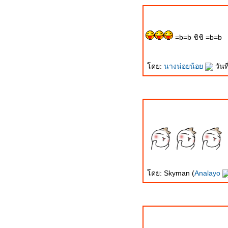
ผลการทดสอบ GT200
ข้อสังเกตุเกี่ยวกับการทดสอบ
GT200
=b=b ชิชิ =b=b
ภารกิจและการปฏิบัติการจริง
ของ ทหารพรานและหน่ว
ดย:
นางน่อยน้อ
วัน
พทย์ในพื้นที่จังหวัดปัตตานี
ปรากฏการณ์ GT200 ....
อกาสที่ดีที่สุดของกองทัพ
ภารกิจและการปฏิบัติการจริง
ของ กองพันทหารม้าลาด
ตระเวนที่ 127 จังหวัดยะลา
บ้านของนักรบ
สังคมหวาดระแวง(คุณหมัด
ดย: Skyman (
Analayo
เหล็ก ไทยรัฐ): Blog ตอบโต้
ข้อมูลผิดพลาด
JAS-39 Gripen: ล็อตสอง
อนุมัติพร้อม MLU
JAS-39 Gripen: ช่างอากาศ