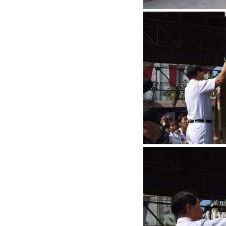
น้ำท่วม 54: ผิดหวังกับการจัด
ตั้งศูนย์ของกลาโหมและ
กองทัพไท
เครื่องบินนานาชนิดในภารกิจ
ช่วยน้ำท่วม!
ประเด็นเรื่องข้อกล่าวหาเรือดำ
น้ำและการชี้แจง กรณีศึกษาที่
ดีของงานกิจการพลเรือนสมั
หม่
อธิปไตยของไทยเหนือเกาะกูด
สถิติการสูญเสียอากาศยานของ
หน่วยงานราชการไทย 10 ปี
้อนหลัง
พลิกวิกฤตเป็นโอกาส จากการ
สูญเสีย Huey และ Black Hawk
ขอแลกเปลี่ยนความเห็นเรื่อง
Black Hawk ตกนิดนึงครับ
มองไปข้างหน้า กับคำสั่ง