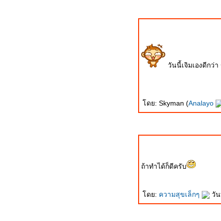
Pride. It's Your Wings.
กองทัพบกอาจยอมรับมอบเรือ
เหาะ A40D Skydargon????
ภาพการฝึก CARAT 2010
ของกองทัพเรือ ณ อ่าวไท
JAS-39 Gripen: นักบินไทยเริ่ม
วันนี้เจิมเองดีกว่
ทำการบินบน Gripen C
JAS-39 Gripen: การฝึกบินกับ
กริพเพนของนักบินไท
ดย: Skyman (
Analayo
ผบ.อนุพงษ์สั่งยกเลิกเรือเหาะ
ตรวจการณ์
ไว้อาลัย จ่าเพียรมือปราบ
JAS-39 Gripen: กริพเพนลำที่
สองและสามของกองทัพ
ถ้าทำได้ก็ดีครับ
อากาศไทยขึ้นบินครั้งแรก
กองทัพแถลงข่าว GT200: ไม่
ดย:
ความสุขเล็กๆ
วั
ชัดเจน ประชาชนสับสน!!!
"วันนี้ที่ปัตตานี เจ้าหน้าที่รอด
ตาย เพราะไม่มี GT200"