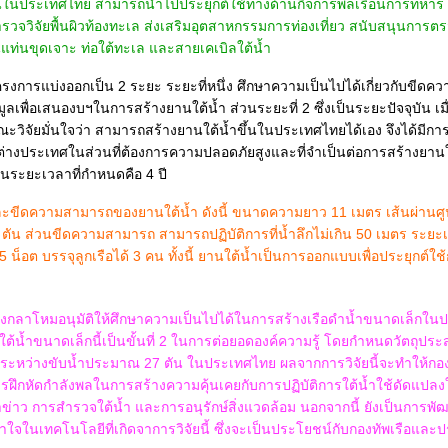
้นในประเทศไทย สามารถนำไปประยุกต์ใช้ทางด้านกิจการพลเรือนการทหาร
วจวิจัยพื้นผิวท้องทะเล ส่งเสริมอุตสาหกรรมการท่องเที่ยว สนับสนุนการต
แท่นขุดเจาะ ท่อใต้ทะเล และสายเคเบิลใต้น้ำ
ครงการแบ่งออกเป็น 2 ระยะ ระยะที่หนึ่ง ศึกษาความเป็นไปได้เกี่ยวกับขี
ูลเพื่อเสนองบฯในการสร้างยานใต้น้ำ ส่วนระยะที่ 2 ซึ่งเป็นระยะปัจจุบัน เม
ณะวิจัยมั่นใจว่า สามารถสร้างยานใต้น้ำขึ้นในประเทศไทยได้เอง จึงได้มี
างประเทศในส่วนที่ต้องการความปลอดภัยสูงและที่จำเป็นต่อการสร้างยานใต
ในระยะเวลาที่กำหนดคือ 4 ปี
ขีดความสามารถของยานใต้น้ำ ดังนี้ ขนาดความยาว 11 เมตร เส้นผ่านศู
น ส่วนขีดความสามารถ สามารถปฏิบัติการที่น้ำลึกไม่เกิน 50 เมตร ระยะเ
 น็อต บรรจุลูกเรือได้ 3 คน ทั้งนี้ ยานใต้น้ำเป็นการออกแบบเพื่อประยุกต์ใช้ก
รวงกลาโหมอนุมัติให้ศึกษาความเป็นไปได้ในการสร้างเรือดำน้ำขนาดเล็กในปร
้น้ำขนาดเล็กนี้เป็นขั้นที่ 2 ในการต่อยอดองค์ความรู้ โดยกำหนดวัตถุประ
ระหว่างขับน้ำประมาณ 27 ตัน ในประเทศไทย ผลจากการวิจัยนี้จะทำให้กองท
รฝึกหัดกำลังพลในการสร้างความคุ้นเคยกับการปฏิบัติการใต้น้ำใช้ดัดแป
าข่าว การสำรวจใต้น้ำ และการอนุรักษ์สิ่งแวดล้อม นอกจากนี้ ยังเป็นการพั
าใจในเทคโนโลยีที่เกิดจาการวิจัยนี้ ซึ่งจะเป็นประโยชน์กับกองทัพเรือและ