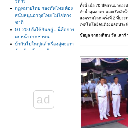
วิหาร
ทั้งนี้ เมื่อ 70 ปีที่ผ่านม
กฏหมายไทย กองทัพไทย ต้อง
ดำน้ำสุดสาคร และเรือดำน้ำว
สนับสนุนอาวุธไทย ไม่ใช่ต่าง
สงครามโลก ครั้งที่ 2 ที่ประ
ชาติ
เทคโนโลยีจนต้องปลดประ
GT-200 ยังใช้กันอยู่ .. นี่คือการ
ข้อมูล จาก มติชน วัน เสาร์ 
ตบหน้าประชาชน
บ้ากันไปใหญ่แล้วเรื่องอู่ตะเภา
ก้าวพ้นมโนภาพในสงคราม
เย็น - ภัยคุกคามจากสังคม
ออนไลน์
หา! รมต.กลาโหมจะเอา GT-
200 กลับมาใช้!?!
สิ่งใหม่ ๆ ในงาน Defense &
Security ปีนี้ที่เมืองทอง
ad
เบา ๆ มือกับผู้ก่อการร้ายหน่อ
นะคร๊าบ
Offset: การกระตุ้นเศรษฐกิจ
ด้วยงบกลาโหม