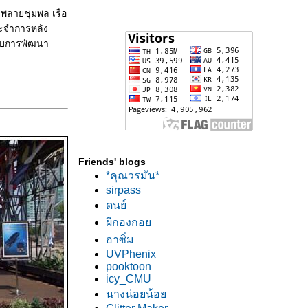
้ำพลายชุมพล เรือ
ระจำการหลัง
้รับการพัฒนา
Friends' blogs
*คุณวรมัน*
sirpass
ดนย์
ผีกองกอ
อาซิ่ม
UVPhenix
pooktoon
icy_CMU
นางน่อยน้อ