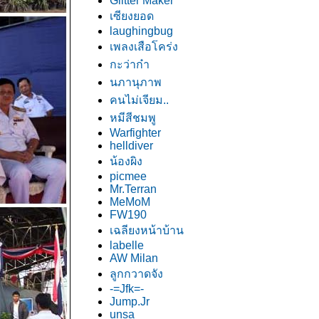
Glitter Maker
เซียงยอด
laughingbug
เพลงเสือโคร่ง
กะว่าก๋า
นภานุภาพ
คนไม่เจียม..
หมีสีชมพู
Warfighter
helldiver
น้องผิง
picmee
Mr.Terran
MeMoM
FW190
เฉลียงหน้าบ้าน
labelle
AW Milan
ลูกกวาดจัง
-=Jfk=-
Jump.Jr
unsa