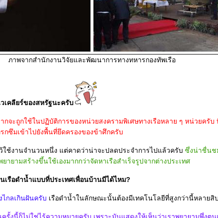
ภาพจากสำนักงานวิจัยและพัฒนาการทางทหารกองทัพเรือ
ำนิวเคลียร์ของสหรัฐนะครับ
กจะถูกใช้ในปฏิบัติการของหน่วยสงครามพิเศษทางเรือหลาย ๆ หน่วยครับ ที่เ
รกซึมเข้าไปยังพื้นที่ยึดครองของข้าศึกครับ
ไว้ใช้งานจำนวนหนึ่ง แต่คาดว่าน่าจะปลดประจำการไปแล้วครับ
ซึ่งน่าชื่นช
ละพยายามสร้างขึ้นใช้เองมากกว่าจัดหาเรือสำเร็จรูปจากต่างประเทศ
เรือดำน้ำแบบที่ประเทศเพื่อนบ้านมีได้ไหม?
งไกลเกินฝันครับ
เรือดำน้ำในลักษณะนั้นต้องมีเทคโนโลยีที่สูงกว่านี้หลายสิบ
รั้งนี้ก็ไม่ใช่ไร้ความหมายครับ เพราะมันแสดงให้เห็นว่าเราพยายามพึ่งตนเอ