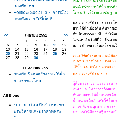
เทคโนโลยีของยานใต้น้ำขึ
กองทัพไท
หล่งทรัพยากรใต้น้ำ การสำร
Politic & Social Talk: การเมือง
ครงสร้างใต้ทะเล เช่น ฐาน
ละสังคม กรุ๊ปนี้เต็มที่
พล.ร.ต.พงศ์สรร กล่าวว่า โ
านใต้น้ำเบื้องต้น ค้นหาข้อม
ดำเนินการระยะที่ 1 ทำให้ค
<<
เมษายน 2551
>>
อนเทคโนโลยีที่จำเป็นจากต่
1
2
3
4
5
6
7
8
9
10
11
12
สู่การสร้างยานให้เสร็จภาย
13
14
15
16
17
18
19
20
21
22
23
24
25
26
คณะวิจัยกำหนดขนาดมิติและ
27
28
29
30
เมตร ระวางน้ำประมาณ 27 ตั
ต้น้ำ 3-5 ชั่วโมง ความเร็ว 5
11 เมษายน 2551
พล.ร.ต.พงศ์สรรกล่าว
กองทัพเรือจัดสร้างยานใต้น้ำ
ลำแรกของไท
ผู้สื่อข่าวรายงานว่า กระท
2547 และโครงการวิจัยยานใต
ต้นแบบยานใต้น้ำขนาดเล็ก 
All Blogs
น้ำขนาดเล็กสำหรับใช้ในกา
รมต.กลาโหม กินข้าวบนเขา
ต่างๆ ทั้งทางยุทธการ การห
พระวิหารและปราสาทพระ
ประเทศให้มีความรู้ ความเข้