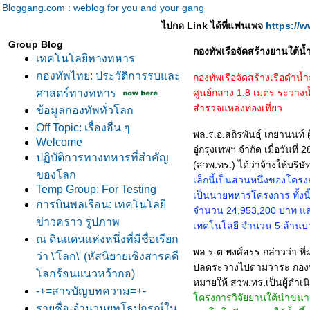
Bloggang.com : weblog for you and your gang
ไปกด Link ได้ที่แฟนเพจ
https://
Group Blog
กองทัพเรือจัดสร้างยานใต
เทคโนโลยีทางทหาร
กองทัพไทย: ประวัติการรบและ
กองทัพเรือจัดสร้างเรือดำ
ศาสตร์ทางทหาร
ศูนย์กลาง 1.8 เมตร ระวางน้ำ
สำรวจแหล่งท่องเที่ยว
ข้อมูลกองทัพทั่วโลก
Off Topic: เรื่องอื่น ๆ
พล.ร.อ.สถิรพันธุ์ เกยานนท์
Welcome
อู่กรุงเทพฯ จำกัด เมื่อวัน
ปฏิบัติการทางทหารที่สำคัญ
(สวพ.ทร.) ได้ว่าจ้างให้บริษัท
ของโลก
เล็กนี้เป็นส่วนหนึ่งของโคร
Temp Group: For Testing
เป็นนายทหารโครงการ ทั้ง
การบินพลเรือน: เทคโนโลยี
จำนวน 24,953,200 บาท แ
ข่าวคราว รูปภาพ
เทคโนโลยี จำนวน 5 ล้านบา
ณ ดินเเดนเเห่งหนึ่งที่มีชื่อเรียก
พล.ร.ต.พงศ์สรร กล่าวว่า ที
ว่า \'โลก\' (หัสนิยายเชิงสารคดี
ปลดระวางไปตามวาระ กองทัพเ
ลกร้อนแนวหว้ากอ)
หมายให้ สวพ.ทร.เป็นผู้ดำ
-+=สารบัญบทความ=+-
ครงการวิจัยยานใต้นำขนาดเล็
รายชื่อ-จำนวนยุทโธปกรณ์ใน