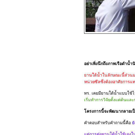
คุ้มครองของศาลโลก
มรดกโลก ศาลโลก ไท
กัมพูชา และระเบิดเวลาที่รออยู่
คำแถลงส่วนตัวของผมต่อกรณี
เรือดำน้ำ Type-206A
Short Update: กรณีเขมรกล่าว
หาไทยใช้อาวุธเคมี
Type-206A มือสอง 6 ลำ vs.
Type-209 มือหนึ่ง 2 ลำ
อย่าเพิ่งนึกถึงภาพเรือดำน้
เอาจริงเหรอครับ?!? -
านใต้น้ำในลักษณะนี้ส่วนมา
ทบ.จัดหารถถัง T-84 Oplot
หน่วยซีลซึ่งต้องอาศัยการแท
การปะทะกันระหว่า่งไทยและ
กัมพูชา
ทร. เคยมียานใต้น้ำแบบใช้
เริ่มทำการวิจัยตั้งแต่ต้นแ
กองพลทหารม้าที่ 3 ไม่มีความ
จำเป็นกับกองทัพบกไท
ครงการนี้จะพัฒนากลายเป็น
ขอต้อนรับ Saab 340 AEW
ระบบอำนวยการรบ 9LV
คำตอบสำหรับคำถามนี้คือ
ั
สำหรับเรือชุดเรือหลวงนเรศวร
ต่การต่อยานใต้น้ำใช้เองในค