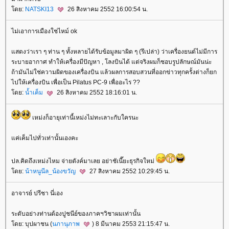
ดย:
NATSKI13
26 สิงหาคม 2552 16:00:54 น.
ไม่เอาการเมืองใช่ไหม์ ok
สดงว่าเรา ๆ ท่าน ๆ ทั้งหลายได้รับข้อมูลมาผิด ๆ (รึเปล่า) ว่าเครื่องยนต์ไม่มีการ
ระบายอากาศ ทำให้เครื่องมีปัญหา , โลงบินได้ แต่จริงผมก็ชอบรูปลักษณ์มันน่ะ
ถ้ามันไม่ใช่ความผิดของเครื่องบิน แล้วผลการสอบสวนที่ออกข่าวทุกครั้งต่างก็ยก
ไปให้เครื่องบิน เพื่อเป็น Pilatus PC-9 เพื่ออะไร ??
ดย:
น้ำเค็ม
26 สิงหาคม 2552 18:16:01 น.
เหม่งก็อายุเท่านี้เหม่งไม่ทะเลาะกับใครนะ
ค่เค็มไปทั่วเท่านั้นเองคะ
ปล.คิดถึงเหม่งไหม จ่ายตังค์มาเลย อย่าชัเนี๊ยะธุรกิจใหม่
ดย:
น้าหนูนีล_น้องขวัญ
27 สิงหาคม 2552 10:29:45 น.
อาจารย์ ปรีชา นี่เอง
ระดับอย่างท่านต้องปูชนีย์ของภาคฯวิชาผมเท่านั้น
ดย: บุปผาชน (
นภานุภาพ
) 8 มีนาคม 2553 21:15:47 น.