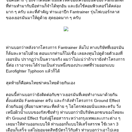
ชื่อคนต่าง ๆ ยังจำได้หมด แม้แต่รหัสของเครื่องยนต์ของ Fantrainer
ที่ท่านทำมากับมือท่านก็จำได้ทุกอัน และยังใช้คอมพิวเตอร์ได้คล่อง
มาก ๆ ครับ และที่สำคัญ ท่านเอาปีก Fantrainer รุ่นไฟเบอร์กลาส
ของเยอรมันมาให้ดูด้วย สุดยอดมาก ๆ ครับ
ท่านบอกว่าหลังจากโครงการ Fantrainer ล้มไป ทางบริษัทที่เยอรมัน
ก็ล้มละลายไปด้วย ตอนแรกท่านก็ไม่เชื่อ เลยลงทุนไปดูด้วยตัวเองที่
เยอรมัน ปรากฏว่าเป็นความจริง ผมว่าไม่แน่ว่าถ้าเรายังทำโครงการ
นี้ต่อ เราอาจจะได้ร่วมเป็นส่วนหนึ่งของประเทศที่ร่วมออกแบบ
Eurofighter Typhoon แล้วก็ได้
สุดท้ายก็คือคนไทยฆ่าคนไทยด้วยกันเอง
ตอนนี้ท่านบอกว่ายังติดต่อกับชาวเยอรมันที่เคยทำงานมาด้วยกัน
ตั้งแต่สมัย Fantrainer ครับ และกำลังทำโครงการ Ground Effect
ด้วยกันอยู่ (คือยานพาหนะที่คล้าย ๆ ไฮโดรฟลอยนั่นแหละครับ วิ่ง
เหนือผิวน้ำแบบของรัสเซียทำ) ท่านบอกว่ามีบริษัทเอกชนของไทยจะ
ทำ Ground Effect รับส่งผู้โดยสารระหว่างกรุงเทพและเกาะต่าง ๆ
เลยมาให้ท่านออกแบบให้ ท่านออกก็แบบให้เสร็จสรรพ ใช้เวลา 3
เดือนก็เสร็จ แต่ไม่ยอมจดสิทธิบัตรไว้กับตัว ท่านบอกว่าเอาไปเล