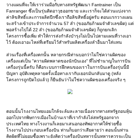
วางแผนที่จะให้เราร่วมมือกับทางสหรัฐพัฒนา Fantrainer เป็น
Fanranger ซึ่งเป็นรุ่นติดอาวุธออกขาย และเราก็จะได้ส่วนแบ่งจาก
ค่าลิขสิทธิ์และการผลิตปีกซึ่งเราถือลิขสิทธิ์อยู่ครับ ตอนแรกวางแผน
จะสร้างเข้าประจำการจำนวน 57 ลำ (ขออภัยภ้าผมจำตัวเลขผิด) แต่
พอสร้างไปได้ 22 ลำ (ขออภัยภ้าผมจำตัวเลขผิด) ก็ถูกยกเลิก
ครงการซื้อเพิ่ม ทำให้การส่งกำลังบำรุงไม่เป็นไปตามแผนที่วางเอา
ไว้ ต้องเอาอะไหล่ที่เตรียมไว้สำหรับผลิตเครื่องลำอื่นมาใส่แทน
ส่วนเรื่องที่เครื่องตกนั้น หลายกรณีท่านบอกว่าไม่ใช่ความผิดของ
เครื่องแต่เป็น "ความผิดพลาดของนักบินเอง" ที่ไม่ชำนาญในการบิน
เครื่องรุ่นนี้ครับ ก็คือระบบการฝึกคนของเราในการบินเครื่องรุ่นนี้มี
ปัญหา อุบัติเหตุหลายครั้งเมื่อทางเรากับเยอรมันกลับมาดู (หลัง
ครงการถูกปิดไปแล้ว) ก็ยืนยันว่าไม่ใช่ความผิดของเครื่องจริง ๆ
ตอนนั้นโรงงานไทยแอมใกล้จะล้มละลายเนื่องจากทางสหรัฐถอนหุ้น
ออกไปจากพิษการเมืองในบ้านเราที่เรากำลังไล่สหรัฐออกจาก
ประเทศไทย ทางโรงงานก็เลยมาเสนอกองทัพอากาศให้ช่วยซื้อ
รงงานไปประกอบเครื่องบิน ท่านก็บอกว่าเสียดายว่า ตอนนั้นท่าน
คิดผิดที่ไม่ยอมซื้อเพราะยังคิดว่าเครื่องบินทหารนั้นทหารควรจะเป็น