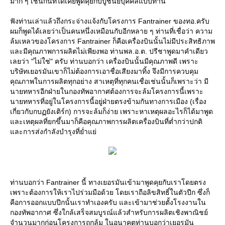
มาก ๆ เช่นกันที่ได้เคยพูดคุยกับปูชนียบุคคลแบบท่าน
ฟังท่านเล่าแล้วถึงกระจ่างแจ้งกับโครงการ Fantrainer ของทอ.ครับ
ผมก็พูดได้เลยว่าเป็นคนหนึ่งเหมือนกับอีกหลาย ๆ ท่านที่เชื่อว่า ความ
ล้มเหลวของโครงการ Fantrainer ก็คือเครื่องบินนั้นไม่มีประสิทธิภาพ
ละมีคุณภาพการผลิตไม่เพียงพอ ท่านพล.อ.ต. ปรีชาพูดมาคำเดียว
เลยว่า "ไม่ใช่" ครับ ท่านบอกว่า เครื่องบินนั้นมีคุณภาพดี เพราะ
บริษัทเยอรมันเขาก็ไม่ต้องการเอาชื่อเสียงมาทิ้ง จึงมีการควบคุม
คุณภาพในการผลิตทุกอย่าง สาเหตุที่ทุกคนเชื่อเช่นนั้นก็เพราะว่า มี
นายทหารอีกฝ่ายในกองทัพอากาศต้องการจะล้มโครงการนี้เพราะ
นายทหารที่อยู่ในโครงการนี้อยู่ฝ่ายตรงข้ามกันทางการเมือง (เรื่อง
เกี่ยวกับกบฏยังเติร์ก) การจะล้มก็ง่าย เพราะหาเหตุผลอะไรก็ได้มาพูด
ละเหตุผลที่ยกขึ้นมาก็คือคุณภาพการผลิตเครื่องบินที่ต่ำกว่าปกติ
ละการส่งกำลังบำรุงที่ย่ำแย่
ท่านบอกว่า Fantrainer นี้ ทางเยอรมันเข้ามาพูดคุยกับเราโดยตรง
เพราะต้องการให้เราไปร่วมมือด้วย โดยเราถือลิขสิทธิ์ในตัวปีก ซึ่งก็
คือการออกแบบปีกนั้นเราทำเองครับ และเข้ามาช่วยตั้งโรงงานใน
กองทัพอากาศ ซึ่งใกล้เสร็จสมบูรณ์แล้วสำหรับการผลิตเชิงพาณิชย์
จำนวนมากก่อนโครงการถูกล้ม ในอนาคตท่านบอกว่าเยอรมัน