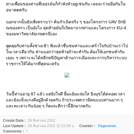
ทางเพื่อนของท่านที่เยอรมันก็กำลังทำอยู่เช่นกัน เลยจะร่วมมือกันใน
อนาคตครับ
นอกจากนั้นยังเพิ่งทราบว่า ต้นกำเนิดจริง ๆ ของโครงการ UAV ปักษิ
ณของสกว.เป็นยังไง สุดท้ายมันก็เกิดมาจากท่านและโครงการ KU-4
ของมหาวิทยาลัยเกษตรนี่เอง
พูดคุยกับท่านทั้งช่วงเช้า ฟังแล้วชื่นชมท่านและเศร้าใจกับบ้านเราไป
นเวลาเดียวกัน ท่านบอกว่าสุดท้ายถ้าจะทำกัน ต้องให้เอกชนทำกัน
เยอะ ๆ เพราะจะได้หลีกหนีปัญหาด้านการเมืองและการบริหารระบบ
ราชการให้ได้มากที่สุดน่ะครับ
วันนี้ท่านอายุ 87 แล้ว แต่ยังใจดี ยิ้มแย้มแจ่มใส ยิงมุขได้ตลอดเวลา
ละยังแข็งแรงดีอยู่อีกด้วยครับ ถ้าประเทศเรามีคนแบบท่านมาก ๆ
ละทะเลาะกันน้อย ๆ ก็คงจะดีกว่านี้อีกมากครับ
Create Date :
26 สิงหาคม 2552
Last Update :
26 สิงหาคม 2552 12:52:59 น.
Counter :
Pageviews.
Comments :
7