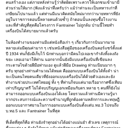
คนสร้างเอง แต่ภายหลังท่านรู้ว่าคิดผิดเพราะควรให้เอกชนเข้ามามี
ส่วนร่วมให้มาก (ฟังแล้วน่าทึ่งครับว่า แม้ว่าท่านจะเป็นทหารเก่าที่
เกษียณไปนานแล้ว แต่ท่านมีแนวคิดสมัยใหม่มากกว่านายทหารที่ยัง
อยู่ในราชการตอนนี้หลายคนด้วยซ้ำ) ถ้าตอนนั้นลงทุนซื้อโรงงาน
ละที่สำคัญที่สุดคือโครงการ Fantrainer ไม่ถูกล้ม ป่านนี้ไทยทำ
เครื่องบินได้สบายมากแล้วครับ
นห้องทำงานของท่านมีแต่หนังสือเก่า ๆ เกี่ยวกับการบินมากมา
หลายเล่มมีคุณค่ามาก ๆ เช่นหนังสือคู่มือของเครื่องบินคอร์แซร์ตั้งแต่
ปี 1934 ท่นก็ยังมีเก็บไว้ นักท่านบอกว่ามีคนไปเจอเขากำลังทิ้งลงถัง
ขยะ เลยเอามาให้ท่าน นอกจากนั้นยังมีแบบเครื่องบินที่เขียนลง
กระดาษไขด้วยฝีมือท่านเอง ดูแล้วฝีมือ Drawing ท่านเนียนมาก ๆ
ครับ ทุกอย่างท่านคำนวณได้หมด คือออกแบบเครื่องบินได้ทั้งลำ น่า
จะเป็นคนไทยคนเดียวที่ยังออกแบบเครื่องบินได้ด้วยตัวเองและยัง
ทำงานช่วยประเทศไทยอยู่ ทั้ง ๆ ที่ท่านก็จบแค่นายเรืออากาศซึ่งเทียบ
เท่าปริญญาตรี ไม่ได้จบปริญญเอกเหมือนกับดร.หลาย ๆ คนที่ก็ยังไม่
สามารถออกแบบเครื่องบินเองได้เลย โดยรวมแล้วท่านมีความรู้มา
จากประสบการณ์และความชำนาญที่ถูกต้องตามหลักการและทฤษฎี
ออกแบบอากาศยานในการออกแบบเครื่องบินตั้งแต่บ.ทอ.3 ไปจนถึง
บ.ทอ.5 และ Fantrainer ในที่สุด
ที่เด็ดที่สุดก็คือ ท่านยังจำทุกอย่างได้อย่างแม่นยำ ตัวเลข เหตุการณ์