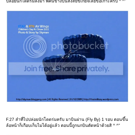
ปล่อยนักโดดร่มลงมา พี่คนข้างบนสงสัยขี้เกียจเลยขอเกาะครับ ^ ^"
F.27 ลำที่ไปปล่อยนักโดดร่มครับ มาบินผ่าน (Fly By) 1 รอบ ตอนขึ้น
ล้อหน้าก็เกือบเก็บไมได้อยู่แล้ว ตอนนี้ถูกนกบินตัดหน้าด้วยสิ ^ ^"