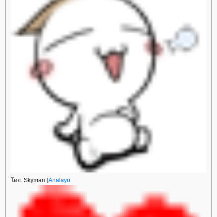
ดย: Skyman (
Analayo