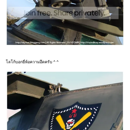
ลโก้บอกยี่ห้อความอึดครับ ^ ^