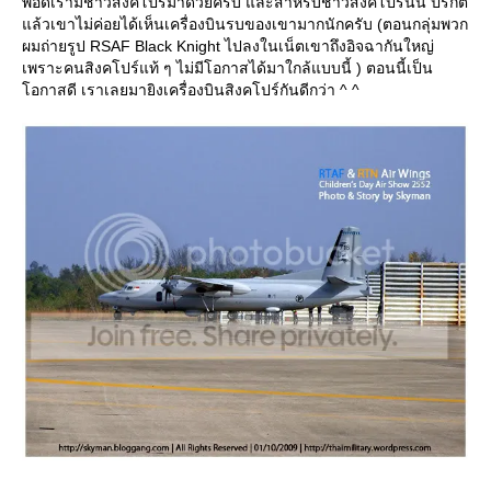
พอดีเรามีชาวสิงคโปร์มาด้วยครับ และสำหรับชาวสิงคโปร์นั้น ปรกติ
ล้วเขาไม่ค่อยได้เห็นเครื่องบินรบของเขามากนักครับ (ตอนกลุ่มพวก
ผมถ่ายรูป RSAF Black Knight ไปลงในเน็ตเขาถึงอิจฉากันใหญ่
เพราะคนสิงคโปร์แท้ ๆ ไม่มีโอกาสได้มาใกล้แบบนี้ ) ตอนนี้เป็น
อกาสดี เราเลยมายิงเครื่องบินสิงคโปร์กันดีกว่า ^ ^