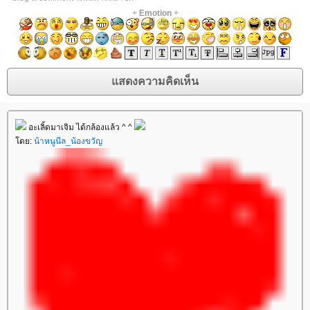
+
Emotion
+
อะเลิ้ดมาเจิม ได้กล้องแล้ว ^ ^
ดย:
น้าหนูนีล_น้องขวัญ