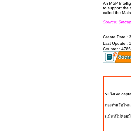
An MSP Intelli
ผลการทดสอบ GT200
to support the 
called the Mala
ข้อสังเกตุเกี่ยวกับการทดสอบ GT200
ภารกิจและการปฏิบัติการจริงของ ทหาร
Source: Singap
พรานและหน่วยแพทย์ในพื้นที่จังหวัด
ปัตตานี
Create Date :
ปรากฏการณ์ GT200 .... โอกาสที่ดีที่สุด
Last Update : 
Counter : 4786
ของกองทัพ
ภารกิจและการปฏิบัติการจริงของ กองพัน
ทหารม้าลาดตระเวนที่ 127 จังหวัดยะลา
บ้านของนักรบ
สังคมหวาดระแวง(คุณหมัดเหล็ก ไทยรัฐ):
Blog ตอบโต้ข้อมูลผิดพลาด
JAS-39 Gripen: ล็อตสองอนุมัติพร้อม
ระวังเจอ capt
MLU
กองทัพเรือไหนก
JAS-39 Gripen: ช่างอากาศกองทัพไท
เข้ารับการฝึกที่สวีเดน
(เม้นท์ไม่ค่อ
วันเด็กแห่งชาติ - อู่ตะเภา & ดอนเมือง
ตรวจข้อสอบ ผบ.เหล่าทัพ ใครสอบผ่าน-