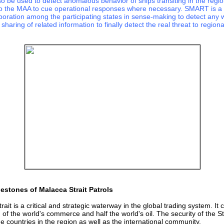
 be used to detect anomalous behavior of ships transiting in the regi
to the MAA to cue operational responses where necessary. SMART is a 
boration among the participating states in sense-making to detect any 
 sharing of related information to finally detect the real threat to region
estones of Malacca Strait Patrols
ait is a critical and strategic waterway in the global trading system. It 
 of the world's commerce and half the world's oil. The security of the Str
he countries in the region as well as the international community.