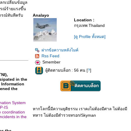
กเปลี่ยนข้อมูล
ารณ์ร้ายแรงขึ้น
รณ์ทันทีครับ
Analayo
Location :
กรุงเทพ Thailand
[ดู Profile ทั้งหมด]
ฝากข้อความหลังไมค์
Rss Feed
Smember
ผู้ติดตามบล็อก : 56 คน [
?
]
NI),
ipated in the
e Information
hened the
rmation System
P-IS
หากโลกนี้มีความยุติธรรม เราคงไม่ต้องมีศาล ไม่ต้องมี
e coordination
ทหาร ไม่ต้องมีตำรวจหรอก/Skyman
ncidents in the
es the