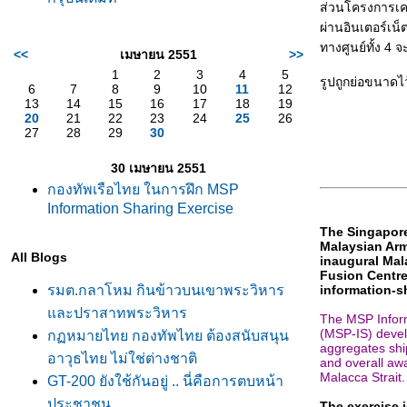
ส่วนโครงการเคร
ผ่านอินเตอร์เน็
ทางศูนย์ทั้ง 4
<<
เมษายน 2551
>>
1
2
3
4
5
รูปถูกย่อขนาดไ
6
7
8
9
10
11
12
13
14
15
16
17
18
19
20
21
22
23
24
25
26
27
28
29
30
30 เมษายน 2551
กองทัพเรือไทย ในการฝึก MSP
Information Sharing Exercise
The Singapore
Malaysian Arm
All Blogs
inaugural Mala
Fusion Centre
รมต.กลาโหม กินข้าวบนเขาพระวิหาร
information-s
ละปราสาทพระวิหาร
The MSP Inform
(MSP-IS) deve
กฏหมายไทย กองทัพไทย ต้องสนับสนุน
aggregates shi
อาวุธไทย ไม่ใช่ต่างชาติ
and overall awa
Malacca Strait.
GT-200 ยังใช้กันอยู่ .. นี่คือการตบหน้า
ประชาชน
The exercise i