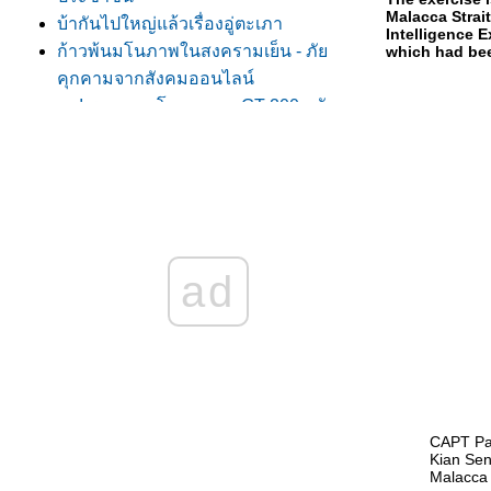
Malacca Strait
บ้ากันไปใหญ่แล้วเรื่องอู่ตะเภา
Intelligence 
ก้าวพ้นมโนภาพในสงครามเย็น - ภั
which had bee
คุกคามจากสังคมออนไลน์
หา! รมต.กลาโหมจะเอา GT-200 กลับมา
ช้!?!
สิ่งใหม่ ๆ ในงาน Defense & Security ปีนี้
ที่เมืองทอง
เบา ๆ มือกับผู้ก่อการร้ายหน่อยนะคร๊าบ
Offset: การกระตุ้นเศรษฐกิจด้วยงบ
กลาโหม
ad
น้ำท่วม 54: ผิดหวังกับการจัดตั้งศูนย์ของ
กลาโหมและกองทัพไท
เครื่องบินนานาชนิดในภารกิจช่วยน้ำ
ท่วม!
ประเด็นเรื่องข้อกล่าวหาเรือดำน้ำและการ
ชี้แจง กรณีศึกษาที่ดีของงานกิจการ
CAPT Pa
Kian Sen
พลเรือนสมัยใหม่
Malacca 
อธิปไตยของไทยเหนือเกาะกูด