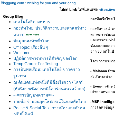
Bloggang.com : weblog for you and your gang
ไปกด Link ได้ที่แฟนเพจ
https://
Group Blog
กองทัพเรือไทย
เทคโนโลยีทางทหาร
กองทัพไทย: ประวัติการรบและศาสตร์ทาง
กองทัพของ 4 ชา
ทหาร
ตรวจตราช่องแค
ละการกระทำผิด
ข้อมูลกองทัพทั่วโลก
ช่องแคบมะละกา
Off Topic: เรื่องอื่น ๆ
จาก 38 คดีในปี
Welcome
ปฏิบัติการทางทหารที่สำคัญของโลก
ครงการประกอบ
Temp Group: For Testing
การบินพลเรือน: เทคโนโลยี ข่าวคราว
- Malacca Stra
รูปภาพ
ส่งเรือรบเข้า
ณ ดินเเดนเเห่งหนึ่งที่มีชื่อเรียกว่า \'โลก\'
- Eyes-in-the 
(หัสนิยายเชิงสารคดีโลกร้อนแนวหว้ากอ)
เข้าลาดตระเว
-+=สารบัญบทความ=+-
รายชื่อ-จำนวนยุทโธปกรณ์ในกองทัพไท
-MSP Intellig
การจัดหาข้อมูล
Politic & Social Talk: การเมืองและสังคม
กรุ๊ปนี้เต็มที่