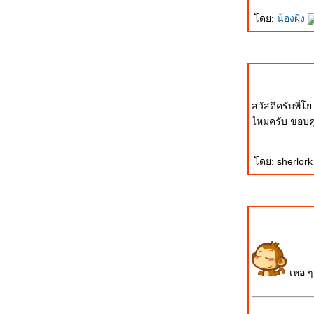
สอบตก! ปีที่สอง
ดย:
น้องผิง
อาวุธเกาหลีเหนือ .... ดราม่าขั้นเทพ!!
Datalink และสงครามเครือข่ายไทย ลืม
อะไรไปหรือเปล่า? ภาค 2
Peacemaker ติดกล้อง FLIR ที่บินในงาน
ไทยเข้มแข็ง
สวัสดีครับพี่
Datalink และสงครามเครือข่ายไทย ลืม
ไหมครับ ขอบค
อะไรไปหรือเปล่า?
การสาธิตการปฏิบัติการด้วยกระสุนจริง
ดย: sherlork
ของกองทัพบกและกองทัพอากาศ
JAS-39 Gripen: เที่ยวบินแรกของ Saab
340 AEW&C ของกองทัพอากาศไท
วันที่ระลึกทหารอาสาสงครามโลก เชิดชู
วีรกรรมทหารไท
JAS-39 Gripen: ซาบร่วมลงทุนกับบริษัท
ไทยพัฒนาระบบ Datalink
การฝึก PASSEX ของกองทัพเรือไทยและ
เรือดำน้ำนิวเคลียร์ของสหรัฐ