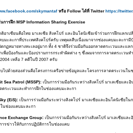
www.facebook.com/skymantaf
หรือ Follow ได้ที่ Twitter
https://twitt
 ในการฝึก MSP Information Sharing Exercise
ติอาเซียนคือไทย มาเลเซีย สิงคโปร์ และอินโดนิเซียเข้าร่วมการฝึกแลกเปล
บมะละกาที่ประเทศสิงคโปร์ครับ เหตุผลสืบเนื่องมาจากช่องแคบมะละกามี
กฏหมายทางทะเลอยู่มาก ทั้ง 4 ชาติจึงร่วมมือกันออกลาดตระเวนและแลกเ
เพื่อป้องกันและป้องปรามการกระทำผิดต่าง ๆ ซึ่งผมจากการลาดตระเวนท
 2004 เหลือ 7 คดีในปี 2007 ครับ
ไปด้วยสองส่วนคือโครงการเครือข่ายข้อมูลและโครงการลาดตระเวนใน
it Sea Patrol (MSSP):
เป็นการร่วมมือกันระหว่างสิงคโปร์ มาเลเซียและอ
ลาดตระเวนและทำการฝึกในช่องแคบมะละกา
Sky (EiS):
เป็นการร่วมมือกันระหว่างสิงคโปร์ มาเลเซียและอินโดนิเซียในกา
นในช่องแคบมะละกา
ence Exchange Group:
เป็นการร่วมมือกันระหว่างสิงคโปร์ มาเลเซียและอ
การข่าวให้กับการปฏิบัติการในช่องแคบ