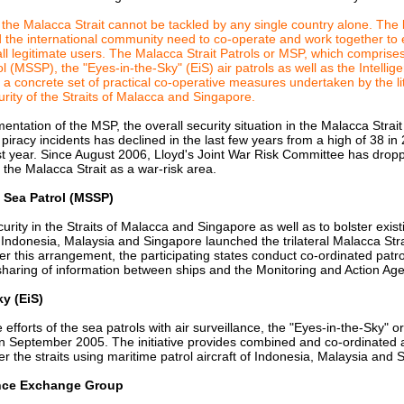
 the Malacca Strait cannot be tackled by any single country alone. The li
d the international community need to co-operate and work together to 
all legitimate users. The Malacca Strait Patrols or MSP, which compris
ol (MSSP), the "Eyes-in-the-Sky" (EiS) air patrols as well as the Intell
 a concrete set of practical co-operative measures undertaken by the lit
rity of the Straits of Malacca and Singapore.
entation of the MSP, the overall security situation in the Malacca Strai
iracy incidents has declined in the last few years from a high of 38 in 
st year. Since August 2006, Lloyd's Joint War Risk Committee has drop
f the Malacca Strait as a war-risk area.
t Sea Patrol (MSSP)
rity in the Straits of Malacca and Singapore as well as to bolster existi
ndonesia, Malaysia and Singapore launched the trilateral Malacca Strai
r this arrangement, the participating states conduct co-ordinated patro
e sharing of information between ships and the Monitoring and Action A
y (EiS)
 efforts of the sea patrols with air surveillance, the "Eyes-in-the-Sky" or 
n September 2005. The initiative provides combined and co-ordinated a
er the straits using maritime patrol aircraft of Indonesia, Malaysia and 
ence Exchange Group