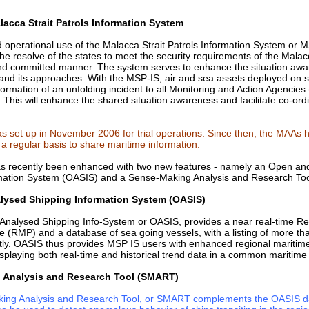
lacca Strait Patrols Information System
 operational use of the Malacca Strait Patrols Information System or 
e resolve of the states to meet the security requirements of the Malacc
nd committed manner. The system serves to enhance the situation awa
 and its approaches. With the MSP-IS, air and sea assets deployed on 
formation of an unfolding incident to all Monitoring and Action Agencie
. This will enhance the shared situation awareness and facilitate co-ord
 set up in November 2006 for trial operations. Since then, the MAAs
 a regular basis to share maritime information.
 recently been enhanced with two new features - namely an Open an
rmation System (OASIS) and a Sense-Making Analysis and Research To
lysed Shipping Information System (OASIS)
nalysed Shipping Info-System or OASIS, provides a near real-time R
re (RMP) and a database of sea going vessels, with a listing of more t
tly. OASIS thus provides MSP IS users with enhanced regional maritim
isplaying both real-time and historical trend data in a common maritime 
 Analysis and Research Tool (SMART)
ing Analysis and Research Tool, or SMART complements the OASIS d