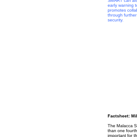
SMART can also
การปะทะกันระหว่า่งไทยและกัมพูชา
early warning 
promotes colla
กองพลทหารม้าที่ 3 ไม่มีความจำเป็นกับ
through further
กองทัพบกไท
security.
ขอต้อนรับ Saab 340 AEW
ระบบอำนวยการรบ 9LV สำหรับเรือชุด
เรือหลวงนเรศวร
งาน 30 ปี C-130 แห่งกองทัพอากาศไท
วันที่ 8 กันยายนนี้
กองพลทหารราบที่ 7 กองพลทหารม้าที่ 3
JAS-39 Gripen: (มติชนยก 4) ราคากริพ
เพนกับเรื่อง Saab 340 อีกแล้ว
JAS-39 Gripen: (มติชนยก 3) เรื่อง Erieye
ของทอ.ไท
JAS-39 Gripen: (มติชนอีก 1 ยก) แก้ไข
ความเข้าใจที่เกือบจะถูกแล้วแต่ก็ยังผิด
Factsheet: Mil
อยู่ดีของมติชน
JAS-39 Gripen: (มติชนอีกแล้ว) แก้ไข
The Malacca Str
than one fourth
ความเข้าใจผิดพลาดของข่าว Gripen ใน
important for t