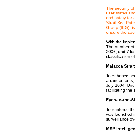
มติชนวันนี้
The security of
Girpen & Argus ... It's Your Pride. It's
user states an
Your Wings.
and safety for 
กองทัพบกอาจยอมรับมอบเรือเหาะ A40D
Strait Sea Patr
Group (IEG), is
Skydargon????
ensure the secu
ภาพการฝึก CARAT 2010 ของกองทัพเรือ
With the implem
ณ อ่าวไท
The number of p
JAS-39 Gripen: นักบินไทยเริ่มทำการบิน
2006, and 7 la
classification o
บน Gripen C
JAS-39 Gripen: การฝึกบินกับกริพเพนข
Malacca Strai
องนักบินไท
To enhance secu
ผบ.อนุพงษ์สั่งยกเลิกเรือเหาะตรวจการณ์
arrangements, I
July 2004. Unde
ไว้อาลัย จ่าเพียรมือปราบ
facilitating th
JAS-39 Gripen: กริพเพนลำที่สองและ
Eyes-in-the-Sk
สามของกองทัพอากาศไทยขึ้นบินครั้งแรก
To reinforce the
กองทัพแถลงข่าว GT200: ไม่ชัดเจน
was launched i
ประชาชนสับสน!!!
surveillance ov
"วันนี้ที่ปัตตานี เจ้าหน้าที่รอดตาย เพราะ
MSP Intellig
ไม่มี GT200"