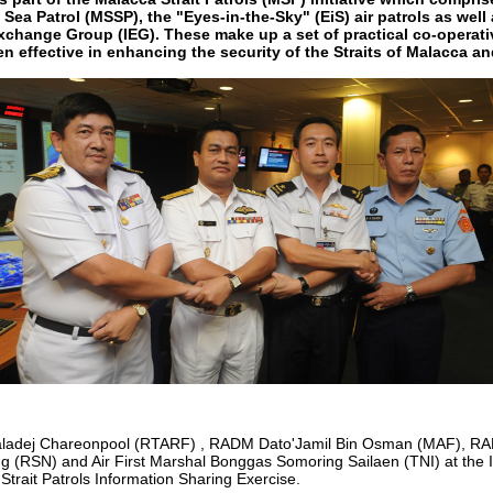
 Sea Patrol (MSSP), the "Eyes-in-the-Sky" (EiS) air patrols as well
Exchange Group (IEG). These make up a set of practical co-operat
n effective in enhancing the security of the Straits of Malacca a
ladej Chareonpool (RTARF) , RADM Dato'Jamil Bin Osman (MAF), R
g (RSN) and Air First Marshal Bonggas Somoring Sailaen (TNI) at the 
Strait Patrols Information Sharing Exercise.