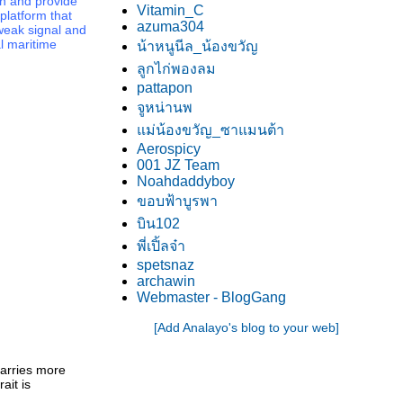
on and provide
Vitamin_C
platform that
azuma304
weak signal and
al maritime
น้าหนูนีล_น้องขวัญ
ลูกไก่พองลม
pattapon
จูหน่านพ
ม่น้องขวัญ_ซาแมนต้า
Aerospicy
001 JZ Team
Noahdaddyboy
ขอบฟ้าบูรพา
บิน102
พี่เปิ้ลจ๋า
spetsnaz
archawin
Webmaster - BlogGang
[Add Analayo's blog to your web]
carries more
ait is