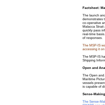
สถิติการสูญเสียอากาศยานของหน่วยงาน
Factsheet: Ma
ราชการไทย 10 ปีย้อนหลัง
The launch and
พลิกวิกฤตเป็นโอกาส จากการสูญเสี
demonstrates th
co-operative a
Huey และ Black Hawk
Malacca Strait
ขอแลกเปลี่ยนความเห็นเรื่อง Black Hawk
quickly pass in
real-time basis
ตกนิดนึงครับ
of responses.
มองไปข้างหน้า กับคำสั่งคุ้มครองของ
The MSP-IS was
ศาลโลก
accessing it on
มรดกโลก ศาลโลก ไทย กัมพูชา และ
The MSP-IS has
ระเบิดเวลาที่รออยู่
Shipping Info
คำแถลงส่วนตัวของผมต่อกรณีเรือดำน้ำ
Open and Ana
Type-206A
Short Update: กรณีเขมรกล่าวหาไทยใช้
The Open and A
Maritime Pictu
อาวุธเคมี
vessels presen
Type-206A มือสอง 6 ลำ vs. Type-209
is capable of d
มือหนึ่ง 2 ลำ
Sense-Making
เอาจริงเหรอครับ?!? - ทบ.จัดหารถถัง T-
The Sense-Mak
84 Oplot