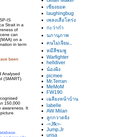
Glitter Maker
เซียงยอด
laughingbug
MSP-IS
เพลงเสือโคร่ง
a Strait in a
กะว่าก๋า
reness of
scene can
นภานุภาพ
s (MAA) on a
คนไม่เจียม..
ination in term
หมีสีชมพู
Warfighter
 have been
helldiver
น้องผิง
d Analysed
picmee
ol (SMART).
Mr.Terran
MeMoM
FW190
ecognised
เฉลียงหน้าบ้าน
han 150,000
labelle
e awareness. It
AW Milan
picture.
ลูกกวาดจัง
-=Jfk=-
Jump.Jr
atabase.
unsa