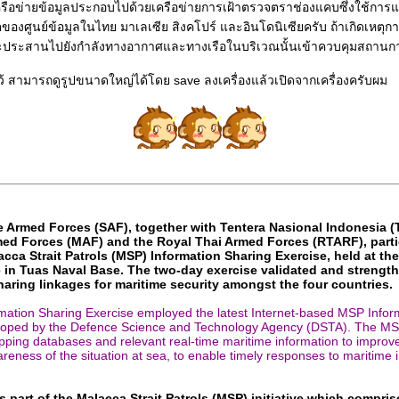
ือข่ายข้อมูลประกอบไปด้วยเครือข่ายการเฝ้าตรวจตราช่องแคบซึ่งใช้การแล
ตของศูนย์ข้อมูลในไทย มาเลเซีย สิงคโปร์ และอินโดนิเซียครับ ถ้าเกิดเหตุก
 จะประสานไปยังกำลังทางอากาศและทางเรือในบริเวณนั้นเข้าควบคุมสถานกา
ว้ สามารถดูรูปขนาดใหญ่ได้โดย save ลงเครื่องแล้วเปิดจากเครื่องครับผม
 Armed Forces (SAF), together with Tentera Nasional Indonesia (T
ed Forces (MAF) and the Royal Thai Armed Forces (RTARF), partic
cca Strait Patrols (MSP) Information Sharing Exercise, held at th
 in Tuas Naval Base. The two-day exercise validated and strengt
haring linkages for maritime security amongst the four countries.
ation Sharing Exercise employed the latest Internet-based MSP Info
loped by the Defence Science and Technology Agency (DSTA). The MS
pping databases and relevant real-time maritime information to improv
reness of the situation at sea, to enable timely responses to maritime i
s part of the Malacca Strait Patrols (MSP) initiative which compris