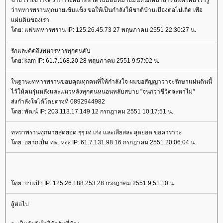
ชาย เราเข้าใจดีว่าภาระหน้าที่ที่ได้รับมอบหมายมันหนักหนาสาหัสแค่ไหน เรารู้
ว่าทหารพรานทุกนายเข้มแข็ง ขอให้เป็นกำลังให้ชาติบ้านเมืองต่อไปเถิด เพื่อ
ผ่นดินของเรา
ดย: แฟนทหารพราน IP: 125.26.45.73 27 พฤษภาคม 2551 22:30:27 น.
รักและคิดถึงทหารหารทุกคนคับ
ดย: kam IP: 61.7.168.20 28 พฤษภาคม 2551 9:57:02 น.
นฐานะทหารพรานขอบคุณทุกคนที่ให้กำลังใจ ผมขอสัญญาว่าจะรักษาแผ่นดินนี้
ไว้ให้คนรุ่นหลังและแนวหลังทุกคนหนอนหลับสบาย "จนกว่าชีวิตจะหาไม่"
ส่งกำลังใจได้โดยตรงที่ 0892944982
ดย: พัฒน์ IP: 203.113.17.149 12 กรกฎาคม 2551 10:17:51 น.
ทหราพรานทุกนายสุดยอด ๆๆ เท่ เก่ง และเสียสละ สุดยอด ขอคาราวะ
ดย: อยากเป็น ทพ. หงะ IP: 61.7.131.98 16 กรกฎาคม 2551 20:06:04 น.
ดย: จ่าแป้ว IP: 125.26.188.253 28 กรกฎาคม 2551 9:51:10 น.
สู้ต่อไป