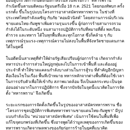
้อนดูประวัติการก่อตั้งกองกำลังในส่วนที่เรียกว่า “ทหารพราน”
กำเนิดขึ้นตามมติคณะรัฐมนตรีเมื่อ 18 ก.ค. 2521 โดยกองทัพบก ครั้ง
รกตั้ง ขึ้นในรูปแบบโครงการอาสาสมัครทหารพราน ในช่วงที่
ประเทศไทยกำลังเผชิญ กับภัย “คอมมิวนิสต์” โดยสถานการณ์บริเวณ
ชายแดนไทย-กัมพูชาเพิ่มความรุนแรงขึ้น ผู้ก่อการร้ายสามารถรวม
กำลังได้ในระดับหนึ่ง จนสามารถปฏิบัติการกับที่หมายที่ตั้ง พลเรือน
ตำรวจ และทหาร ได้ในทุกพื้นที่และทุกโอกาส ซึ่งก็คล้าย ๆ กับ
เหตุการณ์รุนแรง-เหตุการณ์ความไม่สงบในพื้นที่จังหวัดชายแดนภาค
ต้ในยุคนี้
นอดีตนั้นสาเหตุที่ทำให้ฝ่ายรัฐเสียเปรียบผู้ก่อการร้าย เกิดจากกำลัง
ทหารประจำการส่วนใหญ่ถูกทุ่มลงไปในการเข้าพื้นที่ และต้องอยู่
ประจำที่ ทำให้ขาดแคลนกำลังบางส่วนในการสู้รบ ที่สำคัญอีกปัญหา
คือเงื่อนไขในเรื่อง พื้นที่เป้าหมาย ทหารหลักจากต่างพื้นที่ต้องใช้เวลา
นการปรับตัวเพื่อให้เข้ากับ สภาพแวดล้อม จึงเป็นผลกระทบ-เป็นจุด
อ่อนอย่างมากในการปฏิบัติการ ซึ่งจากปัจจัยในจุดนี้แนวคิดในการจัด
ตั้ง “ทหารพราน” จึงเกิดขึ้น
ระยะแรกของการจัดตั้งเกิดขึ้นในรูปของอาสาสมัครทหารพราน ชื่อ
“โครงการชุดปฏิบัติการพิเศษทหารพรานชายแดนไทย-กัมพูชา” มีรูป
บบกำลังเป็น “หน่วยอาสาสมัครพิเศษ” เน้นการใช้คนในพื้นที่เพื่อ
ก้ไขจุดบกพร่องที่เกิดขึ้น ซึ่งอาจพูดได้ว่ามูลเหตุของการเกิดขึ้นของ
ทหารพรานเกิดจากผลพวงของภัยก่อการร้ายในยุคที่แนวคิด