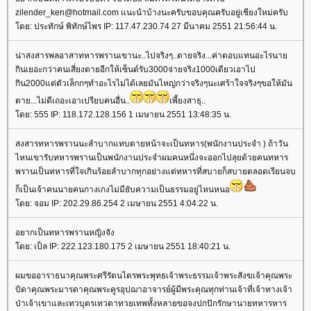
zilender_ken@hotmail.com แนะนำบ้างนะครับขอบคุณครับอยู่เชียงใหม่ครับ
ดย: ประทักษ์ พิทักษ์ไพร IP: 117.47.230.74 27 มีนาคม 2551 21:56:44 น.
น่าสงสารพลอาสาทหารพรานเขานะ..ไปจริงๆ..ตายจริง...ค่าตอบแทนอะไรนา
กินเยอะกว่าคนเสี่ยงตายอีกให้เซ็นต์รับ3000จ่ายจริง1000เดียวเอาไป
กิน2000แต่ตัวเล็กกๆทำอะไรไม่ได้เลยมันไหญ่กว่าจริงๆนะเศร้าใจจริงๆขอให้มัน
ตาย...ไม่ดีเถอะเอาเปรียบคนอื่น..
เพี้ยงสาธุ..
ดย: 555 IP: 118.172.128.156 1 เมษายน 2551 13:48:35 น.
สงสารทหารพรานนะลำบากแทบตายหน้าจะเป็นทหาร(พนักงานประจำ ) ถ้าวัน
ไหนเขารับทหารพรานเป็นพนักงานประจำผมคนหนึ่งจะออกไปลุยด้วยคนทหาร
พรานเป็นทหารที่ใจเกินร้อยลำบากทุกอย่างแต่ทหารที่สบายก็สบายตลอดเรียนจบ
ก็เป็นเจ้าคนนายคนกางเกงไม่มียับความเป็นธรรมอยู่ไหนหนอ
ดย: จอม IP: 202.29.86.254 2 เมษายน 2551 4:04:22 น.
อยากเป็นทหารพรานหญิงจัง
ดย: เป็ล IP: 222.123.180.175 2 เมษายน 2551 18:40:21 น.
ผมขออาราธนาคุณพระศรีรัตนไตรพระพุทธเจ้าพระธรรมเจ้าพระสังฆเจ้าคุณพระ
บิดาคุณพระมารดาคุณพระคูรอุปฌาอาจารย์ผู้มีพระคุณทุกท่านเจ้าที่เจ้าทางเจ้า
ป่าเจ้าเขาและเทวบุตรเทวดาทวยเทพทั้งหลายขอจงปกปักรักษานายทหารหาร