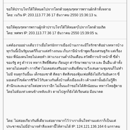
ขอให้ปราบโจรใต้ให้หมดไปจากโลกด้วยคุณๆทหารพรานผ้กล้าทั้งหลา
ดย: เนวิน IP: 203.113.77.36 17 ธันวาคม 2550 15:36:13 น.
ขอให้คุณๆทหารพรานผู้กล้าปราบโจรใต้ให้หมดๆไปจากโลกด้วยเถิด
ดย: ทศพร IP: 203.113.77.36 17 ธันวาคม 2550 15:39:05 น.
ค่ต้องรออย่างเดียวว่าเมื่อไหร่นักการเมืองบ้านเราจะมีใจรักชาติอย่างทหารบ้าง
ทุกวันนี้เป็นรัฐมนตรีก็เอาแต่สร้างถนน เก็บภาษีนำเข้าพูดเรื่องเศรษฐกิจ แต่เรื่อง
ของ พี่น้องคนไทยไม่เคยทำ /ค่าแรงงานต่ำ/เงินเดือน สวัสดีการเจ้าหน้าที่ ฃีต่ำ
ของรัฐ ครู ตำรวจ ทหาร สิทธิ์พิเศษ เรียนถูก ค่ารักษาพยาบาล และ อื่นอื่น เค้าทั้ง
หลายไม่เคยทำ การกีฟาไม่เคยส่งเสริมอย่างเติมที่สนามวิ่งเล่นตามชุมขนก็ไม่ทำ
ไม่มี จนทุกวันนี้นะ เด็กของชาติ ติดยา ติดสิ่งของฟุ้มเฟอที่ยังไม่ถึงวัยอันควร ขี่
มอเตอร์ไฃด์ผากชิวิตไว้กับดวงกันทั้งบ้านทั้งเมืองแล้ว เค้าเหล่านั้นยังไม่รูุุ้สึก
สำนึกและละอายใจต่อพวกเราอีก ไม่งั้นนะถ้าขอใจได้สักน้อยนะ ทหารไทยสู้ตา
ดยไม่ต้องห่วงคนข้างหลังแล้ว ตายไปลูกก็ยังได้เรียนต่อ มีอนาคต
ดย: ไม่ค่อยเกียวกันที่เดียวแต่อยากผากไว้ว่าเราเห็นใจท่านแต่เราก็เป็นแค่
ประชาชนไม่มี่อำนาจทำสิ่งเหล่านี้ไห้ท่านได้ IP: 124.121.136.164 6 มกราคม