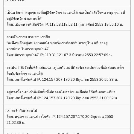
19:49:39 น.
เป็นหว่งทหารทุกๆนายที่อยู่3จังหวัดชายแดนใต้ ขอเป็นกำลังใจทหารทุกๆนายที่
อยู่3จังหวัดชายแดนใต้
ดย: เมียทหารที่เสียชีวิต IP: 113.53.118.52 11 กุมภาพันธ์ 2553 19:55:10 น.
ามศึกเรารบ ยามสงบเราฝึก
"จงพึงระลึกอยู่เสมอว่าออกไปทุกครั้งเราต้องกลับมาอยู่ในจุดที่เราอยู่
จากนักรบในคราบชุดดำ 47
ดย: นักราบชุดดำ47 IP: 119.31.121.67 3 มีนาคม 2553 22:57:09 น.
จะเปนกำลังจัยหั้ยที่รักเสมอนะ...ดูเเลตัวเองดีดีล่ะรักเละเปนห่วงพี่เอ๋เสมอนะเด็ก
ขทัยรักเด็กชายเเดนใต้
ดย: เกตตี้เเฟนพี่เอ๋ IP: 124.157.207.170 20 มิถุนายน 2553 20:55:33 น.
อยู่ทางนี้จาเปนกำลังจัยหั้ยพี่เอ๋ตลอดไปจารักเเละชื่อสัตย์กับพี่เอกคนเดียว
ดย: เกตตี้เเฟนพี่เฮ๋ IP: 124.157.207.170 20 มิถุนายน 2553 21:00:32 น.
เราจะรักกันตลอดไป
ดย: หนุ่มชายเเดนสาวโขทัย IP: 124.157.207.170 20 มิถุนายน 2553
21:02:36 น.