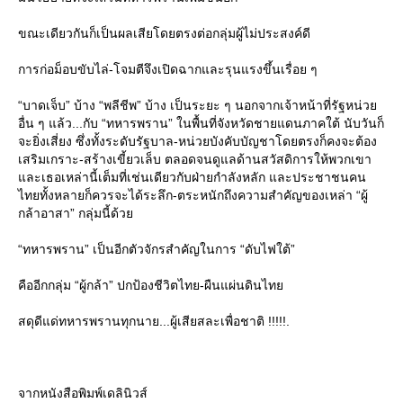
ขณะเดียวกันก็เป็นผลเสียโดยตรงต่อกลุ่มผู้ไม่ประสงค์ดี
การก่อม็อบขับไล่-โจมตีจึงเปิดฉากและรุนแรงขึ้นเรื่อย ๆ
“บาดเจ็บ” บ้าง “พลีชีพ” บ้าง เป็นระยะ ๆ นอกจากเจ้าหน้าที่รัฐหน่ว
อื่น ๆ แล้ว...กับ “ทหารพราน” ในพื้นที่จังหวัดชายแดนภาคใต้ นับวันก็
จะยิ่งเสี่ยง ซึ่งทั้งระดับรัฐบาล-หน่วยบังคับบัญชาโดยตรงก็คงจะต้อง
เสริมเกราะ-สร้างเขี้ยวเล็บ ตลอดจนดูแลด้านสวัสดิการให้พวกเขา
ละเธอเหล่านี้เต็มที่เช่นเดียวกับฝ่ายกำลังหลัก และประชาชนคน
ไทยทั้งหลายก็ควรจะได้ระลึก-ตระหนักถึงความสำคัญของเหล่า “ผู้
กล้าอาสา” กลุ่มนี้ด้ว
“ทหารพราน” เป็นอีกตัวจักรสำคัญในการ “ดับไฟใต้”
คืออีกกลุ่ม “ผู้กล้า” ปกป้องชีวิตไทย-ผืนแผ่นดินไท
สดุดีแด่ทหารพรานทุกนาย...ผู้เสียสละเพื่อชาติ !!!!!.
จากหนังสือพิมพ์เดลินิวส์