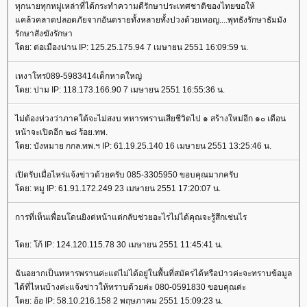
ทุกนายทุกหมู่เหล่าที่ได้กระทำความดีรักษาประเทศชาติของไทยขอให้
คล้วคลาดปลอดภัยจากอันตรายทั้งหลายทั้งปวงด้วยเทอญ....พุทธังรักษาธัมมัง
รักษาสังฆังรักษา
ดย: ต่อเมืองน่าน IP: 125.25.175.94 7 เมษายน 2551 16:09:59 น.
เหงาโทร089-5983414เด็กหาดใหญ่
ดย: ปาม IP: 118.173.166.90 7 เมษายน 2551 16:55:36 น.
ไม่ต้องห่วงว่าภาคใต้จะไม่สงบ ทหารพรานเสียชีวิตไป ๑ สร้างใหม่อีก ๑๐ เดือน
หน้าจะเปิดอีก ๒๘ ร้อย.ทพ.
ดย: บังหมาย กกล.ทพ.ฯ IP: 61.19.25.140 16 เมษายน 2551 13:25:46 น.
เปิดรับเมื่อไหร่แจ้งข่าวด้วยครับ 085-3305950 ขอบคุณมากครับ
ดย: หมู IP: 61.91.172.249 23 เมษายน 2551 17:20:07 น.
การที่เห็นเพื่อนโดนยิงต่หน้าแต่กลับช่วยอะไรไม่ได้คุณจะรู้สึกเช่นไร
ดย: โก้ IP: 124.120.115.78 30 เมษายน 2551 11:45:41 น.
ฉันอยากเป็นทหารพรานค่ะแต่ไม่ได้อยู่ในพื้นที่สมัครได้หรือป่าวค่ะจะทราบข้อมูล
ได้ที่ไหนบ้างค่ะแจ้งข่าวให้ทราบด้วยค่ะ 080-0591830 ขอบคุณค่ะ
ดย: อ้อ IP: 58.10.216.158 2 พฤษภาคม 2551 15:09:23 น.