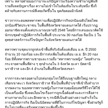
เพราะ หลายฝ่ายมองว่าน่าจะแก้ปัญหาในเรื่องความชำนาญพื้นที่
รวมถึงลดปัญหาเรื่อง ความไม่เข้าใจในท้องถิ่นในระดับหนึ่ง ซึ่งก็
คล้ายกับสถานการณ์ที่เคยเกิดขึ้นใน ยุคภัยคอมมิวนิสต์
ข่าวการระดมพลทหารพรานเพื่อปฏิบัติภารกิจปกป้องอธิปไตยไท
ปกป้องชีวิตประชาชน ในพื้นที่จังหวัดชายแดนภาคใต้ เริ่มปราก
ออกมาชัดเจนตั้งแต่ประมาณปลายปี 2548 โดยมีการเสนอแนวคิดใช้
นักรบชุดดำปฏิบัติภารกิจในพื้นที่ ประมาณ 30 กองร้อย ถือเป็น 1 ใน
ุทธศาสตร์การแก้ไขปัญหาในจังหวัดชายแดนภาคใต้
ทหารพรานชุดแรกถูกส่งเข้าพื้นที่จริงจังตั้งแต่เดือน ม.ค. ปี 2550
จำนวน 10 กองร้อย และมีการส่งเพิ่มในต้นเดือน เม.ย. อีก 20 กอง
ร้อย มีทั้งทหารพรานชายและรวมถึง “ทหารพรานหญิง” โดยทำงาน
กระจายตามพื้นที่ต่าง ๆ ทุกอำเภอใน 3 จังหวัด ยะลา ปัตตานี
นราธิวาส และอีก 4 อำเภอในพื้นที่จังหวัดสงขลา
จากการสะกดรอยตามไปถล่มกลุ่มโจรใต้ถึงบนฐานฝึกใหญ่ กลาง
เทือกเขาตะเว จังหวัดนราธิวาส ซึ่งเป็นพื้นที่ป่าเขาที่เข้าถึงลำบาก
จากผลงาน ของทหารพรานหญิงในการควบคุมม็อบสตรีที่โจรใต้ใช้
เป็นเครื่องมือ ซึ่งลดเงื่อนไขเรื่องการถูกเนื้อต้องตัวและการสื่อสาร
ทางภาษาลงไป และอีกหลาย ๆ กรณีที่เป็นตัวอย่างความสำเร็จใน
การปฏิบัติภารกิจ ถือเป็นนิมิตหมายที่ดีในการแก้ไขปัญหา ซึ่งฝ่ายรัฐก็
มีนโยบายที่จะเสริมทหารพรานเพิ่มขึ้นอีก