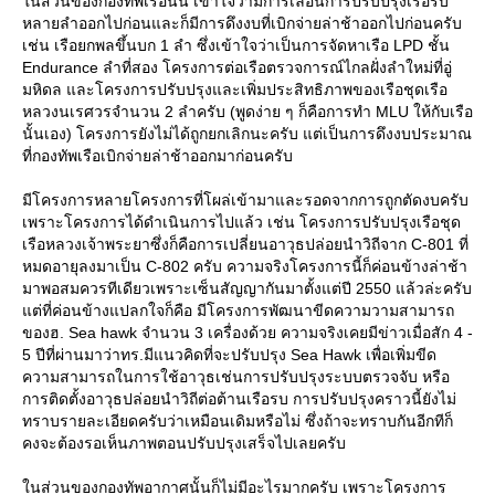
นส่วนของกองทัพเรือนั้น เข้าใจว่ามีการเลื่อนการปรับปรุงเรือรบ
หลายลำออกไปก่อนและก็มีการดึงงบที่เบิกจ่ายล่าช้าออกไปก่อนครับ
เช่น เรือยกพลขึ้นบก 1 ลำ ซึ่งเข้าใจว่าเป็นการจัดหาเรือ LPD ชั้น
Endurance ลำที่สอง โครงการต่อเรือตรวจการณ์ไกลฝั่งลำใหม่ที่อู่
มหิดล และโครงการปรับปรุงและเพิ่มประสิทธิภาพของเรือชุดเรือ
หลวงนเรศวรจำนวน 2 ลำครับ (พูดง่าย ๆ ก็คือการทำ MLU ให้กับเรือ
นั้นเอง) โครงการยังไม่ได้ถูกยกเลิกนะครับ แต่เป็นการดึงงบประมาณ
ที่กองทัพเรือเบิกจ่ายล่าช้าออกมาก่อนครับ
มีโครงการหลายโครงการที่โผล่เข้ามาและรอดจากการถูกตัดงบครับ
เพราะโครงการได้ดำเนินการไปแล้ว เช่น โครงการปรับปรุงเรือชุด
เรือหลวงเจ้าพระยาซึ่งก็คือการเปลี่ยนอาวุธปล่อยนำวิถีจาก C-801 ที่
หมดอายุลงมาเป็น C-802 ครับ ความจริงโครงการนี้ก็ค่อนข้างล่าช้า
มาพอสมควรทีเดียวเพราะเซ็นสัญญากันมาตั้งแต่ปี 2550 แล้วล่ะครับ
ต่ที่ค่อนข้างแปลกใจก็คือ มีโครงการพัฒนาขีดความวามสามารถ
ของฮ. Sea hawk จำนวน 3 เครื่องด้วย ความจริงเคยมีข่าวเมื่อสัก 4 -
5 ปีที่ผ่านมาว่าทร.มีแนวคิดที่จะปรับปรุง Sea Hawk เพื่อเพิ่มขีด
ความสามารถในการใช้อาวุธเช่นการปรับปรุงระบบตรวจจับ หรือ
การติดตั้งอาวุธปล่อยนำวิถีต่อต้านเรือรบ การปรับปรุงคราวนี้ยังไม่
ทราบรายละเอียดครับว่าเหมือนเดิมหรือไม่ ซึ่งถ้าจะทราบกันอีกทีก็
คงจะต้องรอเห็นภาพตอนปรับปรุงเสร็จไปเลยครับ
นส่วนของกองทัพอากาศนั้นก็ไม่มีอะไรมากครับ เพราะโครงการ