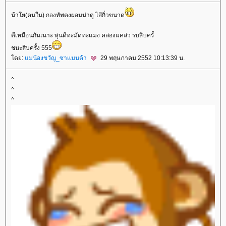
น้าโย(คนใน) กองทัพคงผอมน่าดู ไส้กิ่วขนาด
ดีเหมือนกันเนาะ หุ่นดีทะมัดทะแมง คล่องแคล่ว รบสิบครั้
ชนะสิบครั้ง 555
ดย:
ม่น้องขวัญ_ซาแมนต้า
29 พฤษภาคม 2552 10:13:39 น.
^
^
^