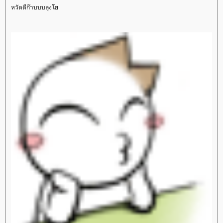
หวัดดีก๊าบบบลุง