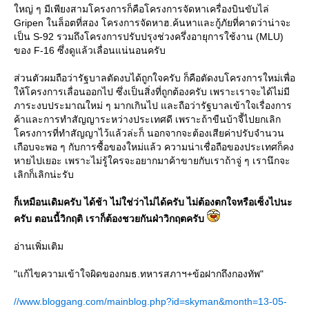
หญ่ ๆ มีเพียงสามโครงการก็คือโครงการจัดหาเครื่องบินขับไล่
Gripen ในล็อตที่สอง โครงการจัดหาฮ.ค้นหาและกู้ภัยที่คาดว่าน่าจะ
เป็น S-92 รวมถึงโครงการปรับปรุงช่วงครึ่งอายุการใช้งาน (MLU)
ของ F-16 ซึ่งดูแล้วเลื่อนแน่นอนครับ
ส่วนตัวผมถือว่ารัฐบาลตัดงบได้ถูกใจครับ ก็คือตัดงบโครงการใหม่เพื่อ
ห้โครงการเลื่อนออกไป ซึ่งเป็นสิ่งที่ถูกต้องครับ เพราะเราจะได้ไม่มี
ภาระงบประมาณใหม่ ๆ มากเกินไป และถือว่ารัฐบาลเข้าใจเรื่องการ
ค้าและการทำสัญญาระหว่างประเทศดี เพราะถ้าขืนบ้าจี้ไปยกเลิก
ครงการที่ทำสัญญาไว้แล้วล่ะก็ นอกจากจะต้องเสียค่าปรับจำนวน
เกือบจะพอ ๆ กับการซื้อของใหม่แล้ว ความน่าเชื่อถือของประเทศก็คง
หายไปเยอะ เพราะไม่รู้ใครจะอยากมาค้าขายกับเราถ้าจู่ ๆ เรานึกจะ
เลิกก็เลิกน่ะรับ
ก็เหมือนเดิมครับ ได้ช้า ไม่ใช่ว่าไม่ได้ครับ ไม่ต้องตกใจหรือเซ็งไปนะ
ครับ ตอนนี้วิกฤติ เราก็ต้องชวยกันฝ่าวิกฤตครับ
อ่านเพิ่มเติม
"แก้ไขความเข้าใจผิดของกมธ.ทหารสภาฯ+ข้อฝากถึงกองทัพ"
//www.bloggang.com/mainblog.php?id=skyman&month=13-05-