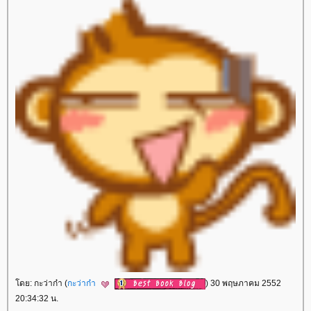
ดย: กะว่าก๋า (
กะว่าก๋า
) 30 พฤษภาคม 2552
20:34:32 น.