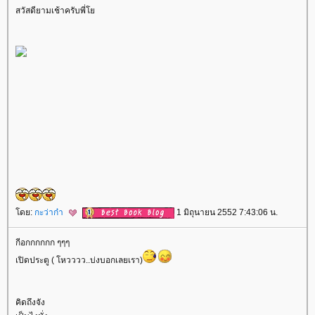
สวัสดียามเช้าครับพี่
ดย:
กะว่าก๋า
1 มิถุนายน 2552 7:43:06 น.
กีอกกกกกก ๆๆๆ
เปิดประตู ( โหวววว..บ่งบอกเลยเรา)
คิดถึงจัง