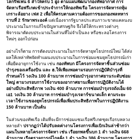
ไล่กริพเพน 6 ลำให้ครบ 1 ฝูง ตามแผนพัฒนากองทัพอากาศ การ
จัดหาเรือฟรีเกตเข้าประจำการให้กองทัพเรือ โครงการจัดหารถหุ้ม
เกราะล้อยาง เฟส 2 เพื่อให้ครบตามความต้องการของกองพลทหาร
ราบที่ 2 รักษาพระองค์
ต่เนื่องจากรัฐบาลประสบภาวะขาดแคลนงบ
ประมาณในการแก้ไขปัญหาเศรษฐกิจ จึงได้ให้กระทรวงต่างๆ
พิจารณาตัดงบประมาณในส่วนที่ไม่จำเป็นลง หรือชะลอโครงการ
หม่ๆ ออกไปก่อน
อย่างไรก็ตาม การตัดงบประมาณในการจัดหายุทโธปกรณ์ใหม่ ได้ส่ง
ผลให้เหล่าทัพจัดทำแผนงบประมาณในการซ่อมแซมยุทโธปกรณ์เก่า
เพื่อยืดอายุการใช้งาน เช่น
กองทัพบก มีโครงการจัดหาชิ้นส่วนซ่อม
บำรุงของเครื่องบิน และ ฮ.ให้เพียงพอตามรอบการปฏิบัติบำรุงที่
กำหนดไว้ วงเงิน 100 ล้านบาท การซ่อมบำรุงอากาศยานระดับซ่อม
หญ่ ตามวงรอบการใช้งานของอากาศยานเพื่อการปฏิบัติงานได้
อย่างมีประสิทธิภาพ วงเงิน 400 ล้านบาท การซ่อมบำรุงรถถังเอ็ม 60
เอ1 วงเงิน 30 ล้านบาท การซ่อมบำรุงเรดาร์ขนาดเล็ก ตามระยะ
เวลาใช้งานของยุทโธปกรณ์เพื่อเพิ่มประสิทธิภาพในการปฏิบัติงาน
150 ล้านบาท เป็นต้น
นส่วนของทัพเรือ เดิมที่จะมีการซ่อมแซมเรือฟรีเกตชุดเรือรบหลวง
หลายลำ
ปรากฏว่าได้ปรับลดค่างานโครงการเพื่อเบิกเงินล่าช้ากว่า
ผนในหลายโครงการจัดหา เช่น เรือยกพลขึ้นบก 1 ลำ วงเงิน 668
ล้านบาท เรือตรวจการณ์ไกลฝั่ง 1 ลำ วงเงิน 386 ล้านบาท โครงการ