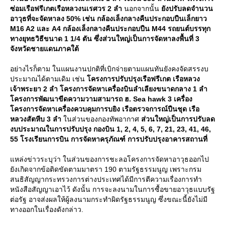
ซ่อมเรือฟรีเกตเรือหลวงนเรศวร 2 ลำ
นอกจากนั้น
ังปรับลดจำนวน
อาวุธที่จะจัดหาลง 50% เช่น กล้องเล็งกลางคืนประกอบปืนเล็กยาว
M16 A2 และ A4 กล้องเล็งกลางคืนประกอบปืน M44 รถยนต์บรรทุก
ทางยุทธวิธีขนาด 1 1/4 ตัน ซึ่งส่วนใหญ่เป็นการจัดหาลงพื้นที่ 3
จังหวัดชายแดนภาคใต้
อย่างไรก็ตาม ในแผนงานปกติที่เบิกจ่ายตามแผนทันยังคงจัดสรรงบ
ประมาณได้ตามเดิม เช่น
ครงการปรับปรุงเรือฟรีเกต เรือหลวง
เจ้าพระยา 2 ลำ โครงการจัดหาเครื่องบินลำเลียงขนาดกลาง 1 ลำ
ครงการพัฒนาขีดความวามสามารถ ฮ. Sea hawk 3 เครื่อง
ครงการจัดหาเครื่องควบคุมการบยิง เรือตรวจการณ์ปืนชุด เรือ
หลวงสัตหีบ 3 ลำ
นส่วนของกองทัพอากาศ
ส่วนใหญ่เป็นการปรับลด
งบประมาณในการปรับปรุง กองบิน 1, 2, 4, 5, 6, 7, 21, 23, 41, 46,
55 โรงเรียนการบิน การจัดหาครุภัณฑ์ การปรับปรุงอาคารสถานที่
หล่งข่าวระบุว่า ในส่วนของการชะลอโครงการจัดหาอาวุธออกไป
ังเกิดจากข้อติดขัดตามมาตรา 190 ตามรัฐธรรมนูญ เพราะกรม
สนธิสัญญากระทรวงการต่างประเทศได้มีการตีความเรื่องการทำ
หนังสือสัญญาเอาไว้ ดังนั้น การจะลงนามในการซื้อขายอาวุธแบบรัฐ
ต่อรัฐ อาจส่งผลให้ผู้ลงนามกระทำผิดรัฐธรรมนูญ ซึ่งขณะนี้ยังไม่มี
ทางออกในเรื่องดังกล่าว.