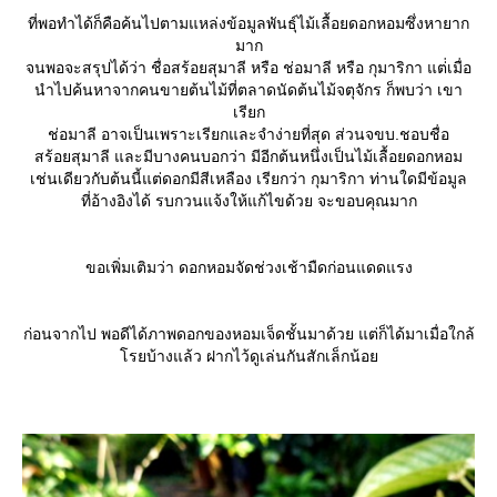
ที่พอทำได้ก็คือค้นไปตามแหล่งข้อมูลพันธุ์ไม้เลื้อยดอกหอมซึ่งหายาก
มาก
จนพอจะสรุปได้ว่า ชื่อสร้อยสุมาลี หรือ ช่อมาลี หรือ กุมาริกา แต่่เมื่อ
นำไปค้นหาจากคนขายต้นไม้ที่ตลาดนัดต้นไม้จตุจักร ก็พบว่า เขา
เรียก
ช่อมาลี อาจเป็นเพราะเรียกและจำง่ายที่สุด ส่วนจขบ.ชอบชื่อ
สร้อยสุมาลี และมีบางคนบอกว่า มีอีกต้นหนึ่งเป็นไม้เลื้อยดอกหอม
เช่นเดียวกับต้นนี้แต่ดอกมีสีเหลือง เรียกว่า กุมาริกา ท่านใดมีข้อมูล
ที่อ้างอิงได้ รบกวนแจ้งให้แก้ไขด้วย จะขอบคุณมาก
ขอเพิ่มเติมว่า ดอกหอมจัดช่วงเช้ามืดก่อนแดดแรง
ก่อนจากไป พอดีได้ภาพดอกของหอมเจ็ดชั้นมาด้วย แต่ก็ได้มาเมื่อใกล้
รยบ้างแล้ว ฝากไว้ดูเล่นกันสักเล็กน้อ