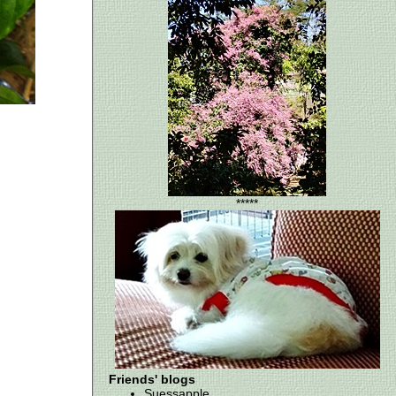
*****
Friends' blogs
Suessapple