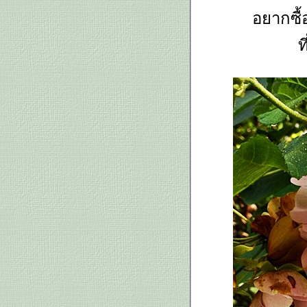
วาทะเตือนใจเก็บมาจากโลก
อยากซื้อ
อินเทอร์เน็ต
ไม้มงคลที่พอมี ว่านเศรษฐีก้านทอง,
ท
ว่านกวักนางพญาใหญ่, ว่านเศรษฐี
น้ำเต้าทอง, ว่านกุมารทอง
จำปูน Anaxagorea javanica
Blume. ไม้ดอกหอมหวานของบ้าน
ป่าที่ภูมิใจนำเสนอ
เอื้องแววมยุรา/เอื้องจำปา...
จขบ.ขอลาพักบล็อก
เก็บดอกไม้มาสะสม - ดอนญ่าควีน
สิริกิติ์ สายหยุด, บิวตี้ เบอรี่
ว่านเพชรหึง, ว่านมหาบัวขาว,
ว่านนางตาม/ว่านจูงนาง
คคตัสเราก็พอมี แต่พวกนางชื่อ
อะไรบ้าง เรามิรู้
บอนที่เรามี: ฮกหลง บอนดำ อิเหนา
ละอื่นๆที่เรามีแต่ไม่รู้ชื่อ
อากาศร้อน ไปชมดอกไม้คลายร้อน
กัน: ยี่หุบ เดหลี บัวน้ำ บัวสวรรค์
กุหลาบพันปี