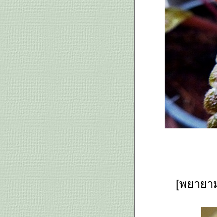
ต้นพะยูง Dalbergia
cochinchinensis สนใจเมล็ด จอง
ได้ค่ะ
พืชอวบน้ำต้นนี้คล้าย aloe vera
ไม่รู้ชื่อ.. ป.ล.ได้ชื่อ Aloe
grandidentata ที่คอมเม้นท์ 12
กาฬพฤกษ์ Cassia grandis L.f.
ดอกไผ่กวนอิมบานรับเทศกาลกินเจ
ที่ใกล้จะมาถึง
เอื้องสร้อยทับทิม และ ประทัดซี
ลอน
พาดอกไม้หลากหลายของบ้านป่า
มาแนะนำตัว
หมวกจีน/เรด้าร์ vs รักแรกพบสี
เหลือง
นางแย้มจีน Clerodendrum
bungei Steud.
[พยายาม
ดอกผักกาดหอม Lactuca sativa
ถนนสายนี้มีตะพาบ หลักกิโลเมตร
ที่ 258 "สดชื่น" โจทย์โดยคุณ
toor36 - ความสดชื่นที่บ้านป่า