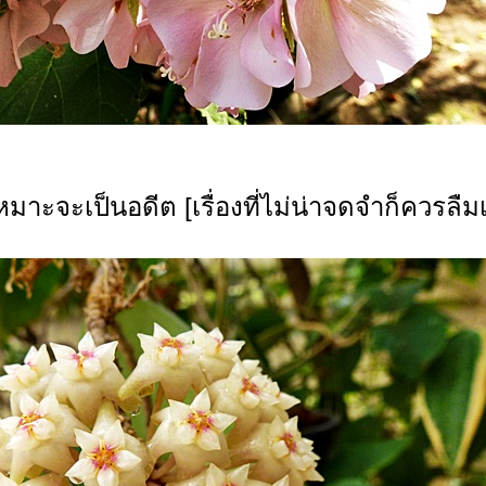
หมาะจะเป็นอดีต [เรื่องที่ไม่น่าจดจำก็ควรลืมเ