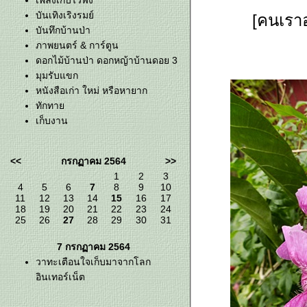
เพลงเก็บไว้ฟัง
บันเทิงเริงรมย์
[คนเราอ
บันทึกบ้านป่า
ภาพยนตร์ & การ์ตูน
ดอกไม้บ้านป่า ดอกหญ้าบ้านดอย 3
มุมรับแขก
หนังสือเก่า ใหม่ หรือหายาก
ทักทา
เก็บงาน
<<
กรกฏาคม 2564
>>
1
2
3
4
5
6
7
8
9
10
11
12
13
14
15
16
17
18
19
20
21
22
23
24
25
26
27
28
29
30
31
7 กรกฏาคม 2564
วาทะเตือนใจเก็บมาจากโลก
อินเทอร์เน็ต