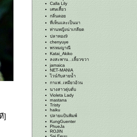
Calla Lily
เศษเสี้ยว
กลิ่นดอ
ที่เห็นและเป็นมา
ท่านหญิงน่าเกลียด
ปลาทอง9
chenyuye
พรหมญาณี
Katai_Akiko
ลงสะพาน...เลี้ยวขวา
jamaica
NET-MANIA
ไวน์กับสายน้ำ
กาแฟ..เหมียวอ้วน
นางสาวดุ่บดั่บ
Violeta Lady
mastana
Tristy
haiku
ี]
ปลายแป้นพิมพ์
KungGuenter
PhueJa
ROJIN
Sai Eeuu