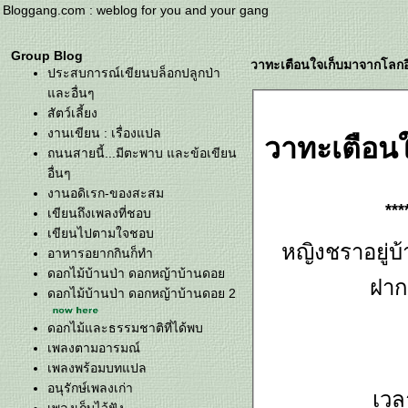
Bloggang.com : weblog for you and your gang
Group Blog
วาทะเตือนใจเก็บมาจากโลกอิ
ประสบการณ์เขียนบล็อกปลูกป่า
ละอื่นๆ
สัตว์เลี้ยง
งานเขียน : เรื่องแปล
วาทะเตือนใ
ถนนสายนี้...มีตะพาบ และข้อเขียน
อื่นๆ
งานอดิเรก-ของสะสม
***
เขียนถึงเพลงที่ชอบ
เขียนไปตามใจชอบ
หญิงชราอยู่บ้
อาหารอยากกินก็ทำ
ดอกไม้บ้านป่า ดอกหญ้าบ้านดอ
ฝาก
ดอกไม้บ้านป่า ดอกหญ้าบ้านดอย 2
ดอกไม้และธรรมชาติที่ได้พบ
เพลงตามอารมณ์
เพลงพร้อมบทแปล
อนุรักษ์เพลงเก่า
เวล