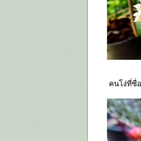
ด่าง, บีโกเนียไทเกอร์ และ เทียน
ฝรั่ง
กุหลาบหิน sedum california
sunset, เกิบนารี เหลืองกระบี่,
สับปะรดสี, ฯลฯ
เก็บดอกไม้มาให้ชม โป๊ยเซียน
อังกาบม่วงขาว พู่ระหงใบด่าง แมม
เม็ดพริก
วันหนาวจัด แต่งตัวให้อบอุ่น
ล้วไปเดินเล่นในสวนกุหลาบชื่อ
ดังของเขาใหญ่ มีคาเฟ่ด้ว
อพันเทีย กระบองเพชรใบเสมา
คนโง่ที่ซ
ละ คีรีมาศ ส้มบริพัตร
Aphelandra Sinclairiana
หน้าหนาวเป็นเวลากล้วยไม้บาน
ฉ่ำ: รองเท้านารีเหลืองกระบี่ และ
ดงอุบล
ไม้ฟอกอากาศ: แก้วสารพัดนึก,
ว่านเสน่ห์จันทน์, ลิ้นมังกรแคระ,
กวักมรกต มาชมกันหน่อยจะได้ไม่
ตกเทร็นด์