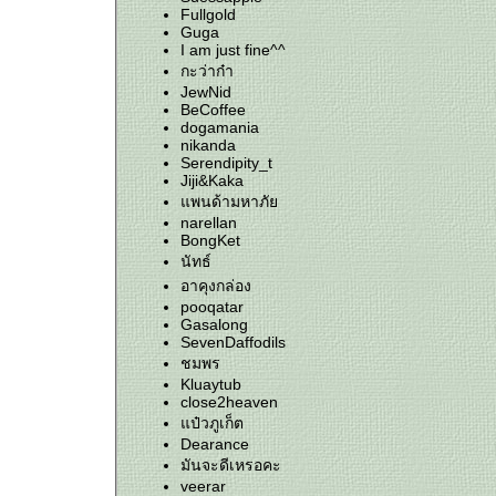
Fullgold
Guga
I am just fine^^
กะว่าก๋า
JewNid
BeCoffee
dogamania
nikanda
Serendipity_t
Jiji&Kaka
พนด้ามหาภั
narellan
BongKet
นัทธ์
อาคุงกล่อง
pooqatar
Gasalong
SevenDaffodils
ชมพร
Kluaytub
close2heaven
ป๋วภูเก็ต
Dearance
มันจะดีเหรอคะ
veerar