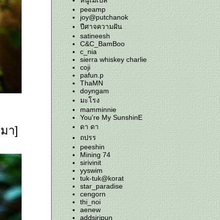
หนูเมเปิล
peeamp
joy@putchanok
ปีศาจความฝัน
satineesh
C&C_BamBoo
c_nia
sierra whiskey charlie
coji
pafun.p
ThaMN
doyngam
มะโรง
mamminnie
You're My SunshinE
ดา ดา
งมา]
ถปรร
peeshin
Mining 74
sirivinit
yyswim
tuk-tuk@korat
star_paradise
cengorn
thi_noi
aenew
addsiripun