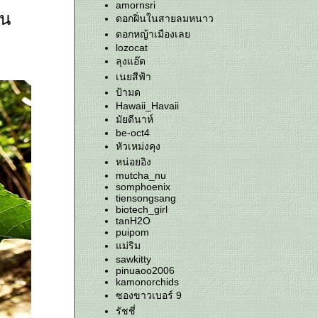
amornsri
คน
ดอกฝิ่นในสายลมหนาว
ดอกหญ้าเมืองเล
lozocat
ลุงแอ๊ด
เนยสีฟ้า
ป้ามด
Hawaii_Havaii
มัยดีนาห์
be-oct4
หัวเหม่งคุง
หน่อยอิง
mutcha_nu
somphoenix
tiensongsang
biotech_girl
tanH2O
puipom
ม่ริม
sawkitty
pinuaoo2006
kamonorchids
ซองขาวเบอร์ 9
รัชชี่