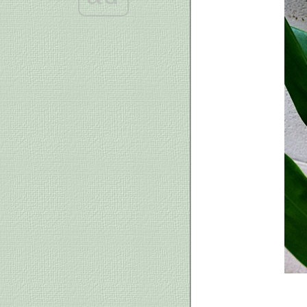
หญ้าไผ่จืด (ไผ่ร้อยกอ)
POGONATHERUM PANICEUM
(LAMK) HACK.
กุมาริกา หรือ ช่อมาลี Parameria
laevigata (Juss.) Moldenke.
ต้นล่ำซำ Diospyros buxifolia.
บอนสี ช้างเผือกใบบัว, ฮาโวเที
ม้าตัด และ ฮาโวเทีย บัวแก้ว
ต้นบอนดำ Colocasia esculenta
(L.) Schott
ี่หุบ (ชื่อวิทยาศาสตร์: Magnolia
coco)
หลังฝนกระหน่ำ เราก็ล่าหยดน้ำสิ
จ๊ะ รออัลไร?
เขียนบล็อกมา 13 ปีกว่า มีบางเรื่อง
อยากบอกก่อนจะไม่ได้บอก
เฟิร์นเกิดเองที่บ้านป่า
สบายๆ ที่บ้านป่า
ดอกไม้บานที่บ้านป่า
ว่านนกคุ้มใบลาย (Calathea
picturata (Linden) K.Kosh &
Linden cv.Vandenheckei)