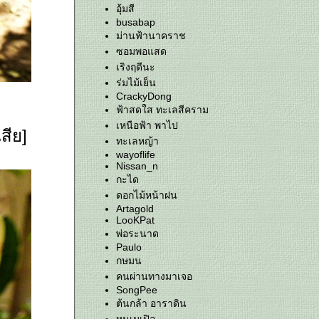
อุ้มสี
busabap
ม่านฟ้านาคราช
ซอมพอแสด
เริงฤดีนะ
ร่มไม้เย็น
CrackyDong
ฟ้าสดใส ทะเลสีคราม
เหนือฟ้า พาไป
สีย]
ทะเลหญ้า
wayoflife
Nissan_n
กะได
ดอกไม้หน้าฝน
Artagold
LooKPat
พ่อระนาด
Paulo
กษมน
คนผ่านทางมาเจอ
SongPee
ต้นกล้า อาราดิน