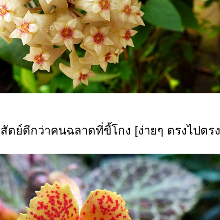
ื่อสัตย์ดีกว่าคนฉลาดที่ขี้โกง [ง่ายๆ ตรงไปตร