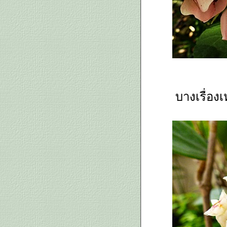
ว่านเศรษฐีน้ำเต้าทอง, ว่านสี่ทิศ
amaryllis สวยๆ และ เอื้องครั่ง
ปรง, มะเขือเทศ, ชบา, พัดโบกแดง
ละ ว่านสี่ทิศ amaryllis Dancing
Queen
เอื้องผึ้ง, เอื้องเทียนน้อย และ เอื้อง
เหลืองจันทบูร
มะนาวเทศ Triphasia trifolia
(Burm.t.) P.Wils. กับหนอนผีเสื้อ
บางเรื่องเ
พวงครามออสเตรเลีย, เหลือง
ชัชวาลย์, กล้วยไม้ต้นเก่งๆ ฯลฯ
ดอกไม้ใบหญ้าฉ่ำน้ำค้างเมื่อ
อุณหภูมิต่ำกว่า 15 องศา, อเมริกัน
บิวตี้ และ บิวตี้เบอรี่
จันผา Dracaena cocbinchinensis
(Lour.) S.C. Chen. ในยามที่มีดอก
สพรั่ง
คทลียาควีนสิริกิติ์, เข็มชมพูนุช
ละ ทองอุไรแคระดอกสีส้ม
ว่านสิบแสนฉัตรทอง, เล็บครุฑ