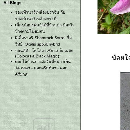
All Blogs
รองเท้านารีเหลืองปราจีน กับ
รองเท้านารีเหลืองกระบี่
เล็กๆน้อยๆพันธุ์ไม้ที่บ้านป่า มีอะไร
บ้างตามไปชมกัน
ผีเสื้อราตรี Shamrock Sorrel ชื่อ
วิทย์: Oxalis spp.& hybrid
บอนสีดำ โคโลคาเซีย แบล็กเมจิก
(Colocasia Black Magic)*
น้อยใ
ดอกไม้บ้านป่าเมื่อวันที่หนาวเย็น
14 องศา - ดอกคริสต์มาส ดอก
คีรีมาศ
ไม้มงคลและไม้แปลกๆที่บ้านป่ามี
มีบอนสีสวยๆ อยู่ไม่น้อยแต่ไม่ค่อยรู้
ชื่อ ดูเล่นเพลินๆค่ะ ซื้อมาแต่ที่
ราคาไม่แพง
ต้นไม้ไร้ชื่อ หรือว่าชื่อ "ลิ้นมังกร
คระ" ตามที่แม่ค้าบอก
ทิลแลนด์เซีย, เอื้องพร้าว และ ขิง
ad
ม่วง