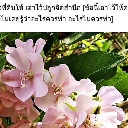
ที่ดินให้ เอาไว้ปลูกจิตสำนึก [ข้อนี้เอาไว้ให้
ี่ไม่เคยรู้ว่าอะไรควรทำ อะไรไม่ควรทำ]