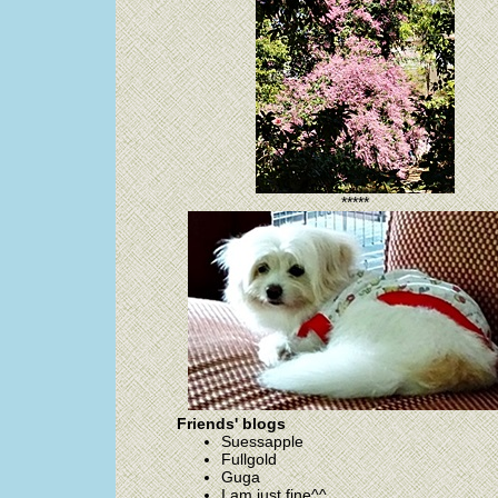
*****
Friends' blogs
Suessapple
Fullgold
Guga
I am just fine^^