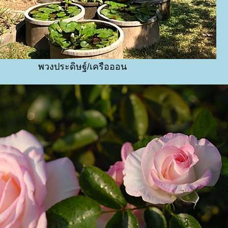
พวงประดิษฐ์/เครือออน