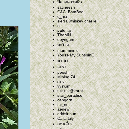
ปีศาจความฝัน
satineesh
C&C_BamBoo
c_nia
sierra whiskey charlie
coji
pafun.p
ThaMN
doyngam
มะโรง
mamminnie
You're My SunshinE
ดา ดา
ถปรร
peeshin
Mining 74
sirivinit
yyswim
tuk-tuk@korat
star_paradise
cengorn
thi_noi
aenew
addsiripun
Calla Lily
เศษเสี้ยว