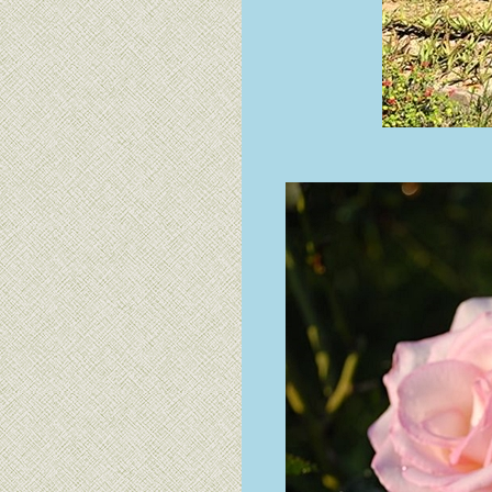
ทิลแลนด์เซีย, เอื้อง
พร้าว และ ขิงม่วง
หญ้าไผ่จืด (ไผ่ร้อ
กอ)
POGONATHERUM
PANICEUM
(LAMK) HACK.
กุมาริกา หรือ ช่อ
มาลี Parameria
laevigata (Juss.)
Moldenke.
ต้นล่ำซำ
Diospyros
buxifolia.
บอนสี ช้างเผือกใบ
บัว, ฮาโวเทีย ม้าตัด
ละ ฮาโวเทีย บัว
ก้ว
ต้นบอนดำ
Colocasia
esculenta (L.)
Schott
ี่หุบ (ชื่อ