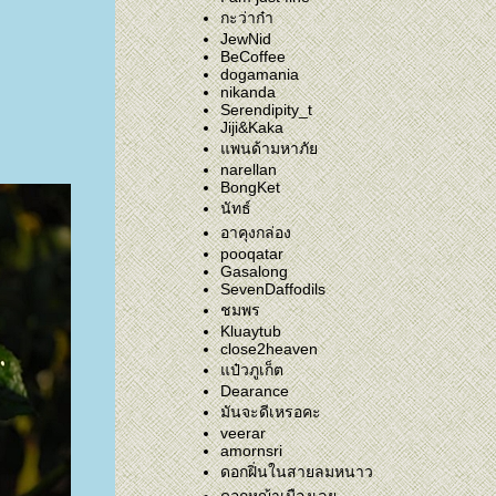
กะว่าก๋า
JewNid
BeCoffee
dogamania
nikanda
Serendipity_t
Jiji&Kaka
พนด้ามหาภั
narellan
BongKet
นัทธ์
อาคุงกล่อง
pooqatar
Gasalong
SevenDaffodils
ชมพร
Kluaytub
close2heaven
ป๋วภูเก็ต
Dearance
มันจะดีเหรอคะ
veerar
amornsri
ดอกฝิ่นในสายลมหนาว