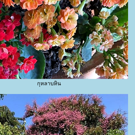
กุหลาบหิน