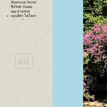
Shamrock Sorrel
ชื่อวิทย์: Oxalis
spp.& hybrid
บอนสีดำ โคโลคา
เซีย แบล็กเมจิก
(Colocasia Black
Magic)*
ดอกไม้บ้านป่าเมื่อ
วันที่หนาวเย็น 14
องศา - ดอก
คริสต์มาส ดอก
คีรีมาศ
ad
ไม้มงคลและไม้
ปลกๆที่บ้านป่ามี
มีบอนสีสวยๆ อยู่ไม่
น้อยแต่ไม่ค่อยรู้ชื่อ
ดูเล่นเพลินๆค่ะ ซื้อ
มาแต่ที่ราคาไม่แพง
ต้นไม้ไร้ชื่อ หรือว่า
ชื่อ "ลิ้นมังกรแคระ"
ตามที่แม่ค้าบอก