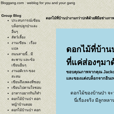
Bloggang.com : weblog for you and your gang
Group Blog
ดอกไม้ที่บ้านป่างามกว่าปกติด้วยฝีมือช่างภาพ 
ประสบการณ์เขียน
บล็อกปลูกป่าและ
อื่นๆ
สัตว์เลี้ยง
งานเขียน : เรื่อง
ดอกไม้ที่บ้าน
ปล
ถนนสายนี้...มี
ตะพาบ และข้อ
ที่แค่ส่องๆมา
เขียนอื่นๆ
งานอดิเรก-ของ
ขอบคุณภาพจากคุณ Jackc
สะสม
ละของแต่งบล็อกจากอินเทอ
เขียนถึงเพลงที่ชอบ
เขียนไปตามใจชอบ
ดอกไม้ของบ้านป่า จะ
อาหารอยากกินก็ทำ
ดอกไม้บ้านป่า ดอก
นี่เรื่องจริง มีลูก
หญ้าบ้านดอ
ดอกไม้บ้านป่า ดอก