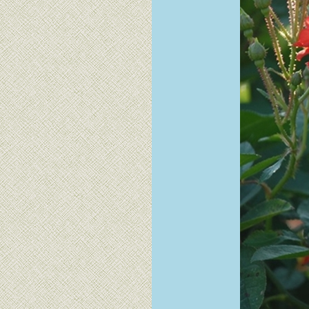
ไม้มงคลที่พอมี ว่าน
เศรษฐีก้านทอง,
ว่านกวักนางพญา
หญ่, ว่านเศรษฐีน้ำ
เต้าทอง, ว่านกุมาร
ทอง
จำปูน Anaxagorea
javanica Blume. ไม้
ดอกหอมหวานของ
บ้านป่าที่ภูมิใจนำ
เสนอ
เอื้องแววมยุรา/เอื้อง
จำปา... จขบ.ขอลา
พักบล็อก
เก็บดอกไม้มาสะสม
- ดอนญ่าควีนสิริกิติ์
สายหยุด, บิวตี้ เบอรี่
ว่านเพชรหึง, ว่าน
มหาบัวขาว, ว่าน
นางตาม/ว่านจูง
นาง