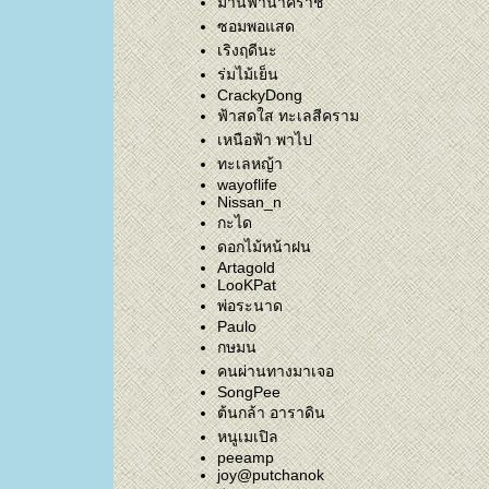
ม่านฟ้านาคราช
ซอมพอแสด
เริงฤดีนะ
ร่มไม้เย็น
CrackyDong
ฟ้าสดใส ทะเลสีคราม
เหนือฟ้า พาไป
ทะเลหญ้า
wayoflife
Nissan_n
กะได
ดอกไม้หน้าฝน
Artagold
LooKPat
พ่อระนาด
Paulo
กษมน
คนผ่านทางมาเจอ
SongPee
ต้นกล้า อาราดิน
หนูเมเปิล
peeamp
joy@putchanok