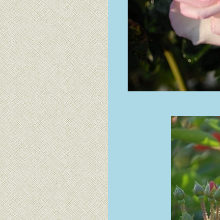
วิทยาศาสตร์:
Magnolia coco)
หลังฝนกระหน่ำ เรา
ก็ล่าหยดน้ำสิจ๊ะ รอ
อัลไร?
เขียนบล็อกมา 13
ปีกว่า มีบางเรื่อง
อยากบอกก่อนจะไม่
ได้บอก
เฟิร์นเกิดเองที่บ้าน
ป่า
สบายๆ ที่บ้านป่า
ดอกไม้บานที่บ้าน
ป่า
ว่านนกคุ้มใบลา
(Calathea
picturata (Linden)
K.Kosh & Linden
cv.Vandenheckei)
วาทะเตือนใจเก็บมา
จากโลก
อินเทอร์เน็ต