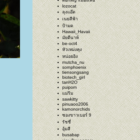
ดอกหญ้าเมืองเล
lozocat
ลุงแอ๊ด
เนยสีฟ้า
ป้ามด
Hawaii_Havaii
มัยดีนาห์
be-oct4
หัวเหม่งคุง
หน่อยอิง
mutcha_nu
somphoenix
tiensongsang
biotech_girl
tanH2O
puipom
ม่ริม
sawkitty
pinuaoo2006
kamonorchids
ซองขาวเบอร์ 9
รัชชี่
อุ้มสี
busabap