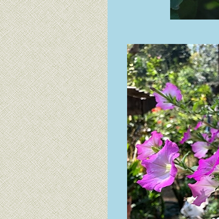
คคตัสเราก็พอมี
ต่พวกนางชื่ออะไร
บ้าง เรามิรู้
บอนที่เรามี: ฮกหลง
บอนดำ อิเหนา และ
อื่นๆที่เรามีแต่ไม่รู้
ชื่อ
อากาศร้อน ไปชม
ดอกไม้คลายร้อน
กัน: ยี่หุบ เดหลี บัว
น้ำ บัวสวรรค์
กุหลาบพันปี
ว่านเศรษฐีน้ำเต้า
ทอง, ว่านสี่ทิศ
amaryllis สวยๆ
ละ เอื้องครั่ง
ปรง, มะเขือเทศ,
ชบา, พัดโบกแดง
ละ ว่านสี่ทิศ
amaryllis Dancing