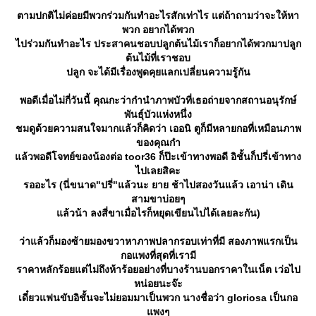
ตามปกติไม่ค่อยมีพวกร่วมกันทำอะไรสักเท่าไร แต่ถ้าถามว่าจะให้หา
พวก อยากได้พวก
ไปร่วมกันทำอะไร ประสาคนชอบปลูกต้นไม้เราก็อยากได้พวกมาปลูก
ต้นไม้ที่เราชอบ
ปลูก จะได้มีเรื่องพูดคุยแลกเปลี่ยนความรู้กัน
พอดีเมื่อไม่กี่วันนี้ คุณกะว่าก๋านำภาพบัวที่เธอถ่ายจากสถานอนุรักษ์
พันธุ์บัวแห่งหนึ่ง
ชมดูด้วยความสนใจมากแล้วก็คิดว่า เออนิ ตูก็มีหลายกอที่เหมือนภาพ
ของคุณก๋า
ล้วพอดีโจทย์ของน้องต่อ toor36 ก็ป๊ะเข้าทางพอดี อิชั้นก็ปรี่เข้าทาง
ไปเลยสิคะ
รออะไร (นี่ขนาด"ปรี่"แล้วนะ ยาย ช้าไปสองวันแล้ว เอาน่า เดิน
สามขาบ่อยๆ
ล้วน้า ลงสี่ขาเมื่อไรก็หยุดเขียนไปได้เลยละกัน)
ว่าแล้วก็มองซ้ายมองขวาหาภาพปลากรอบเท่าที่มี สองภาพแรกเป็น
กอแพงที่สุดที่เรามี
ราคาหลักร้อยแต่ไม่ถึงห้าร้อยอย่างที่บางร้านบอกราคาในเน็ต เว่อไป
หน่อยนะจ๊ะ
เดี๋ยวแฟนขับอิชั้นจะไม่ยอมมาเป็นพวก นางชื่อว่า gloriosa เป็นกอ
พงๆ