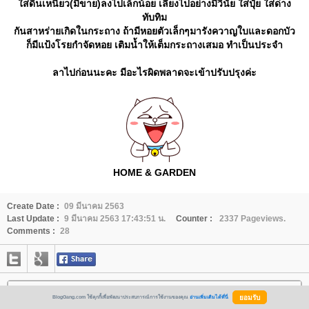
ส่ดินเหนียว(มีขาย)ลงไปเล็กน้อย เลี้ยงไปอย่างมีวินัย ใส่ปุ๋ย ใส่ด่าง
ทับทิม
กันสาหร่ายเกิดในกระถาง ถ้ามีหอยตัวเล็กๆมารังควาญใบและดอกบัว
ก็มีแป้งโรยกำจัดหอย เติมน้ำให้เต็มกระถางเสมอ ทำเป็นประจำ
ลาไปก่อนนะคะ มีอะไรผิดพลาดจะเข้าปรับปรุงค่ะ
HOME & GARDEN
Create Date :
09 มีนาคม 2563
Last Update :
9 มีนาคม 2563 17:43:51 น.
Counter :
2337 Pageviews.
Comments :
28
ผู้โหวตบล็อกนี้...
BlogGang.com ใช้คุกกี้เพื่อพัฒนาประสบการณ์การใช้งานของคุณ
อ่านเพิ่มเติมได้ที่นี่