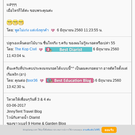
ฮ่ๆๆๆ
เมื่อไหร่ก็ได้ค่ะ ขอบพระคุณค่ะ
ดย:
พูดไม่เก่ง แต่เจ๋งทุกคำ
6 มิถุนายน 2560 11:23:55 น.
ปลูกเองเห็นดอกไม้บาน ชื่นใจจริง ๆ ครับ ของผมไม่รู้จะรอดหรือเปล่า 55
ดย:
The Kop Civil
6 มิถุนายน 2560
11:43:04 น.
ดีนะครับที่ประคบประหงมจนรอดได้แบบนี้^^ เป็นผมคงรอดยาก อาจตัดใจตั้งแต่
เริ่มหงิก (ฮา)
ดย: คุณต่อ (
toor36
) 6 มิถุนายน 2560
13:42:30 น.
หวตให้เพื่อนๆวันที่ 3 & 4 ค่ะ
03-06-2017
JinnyTent Travel Blog
ไวน์กับสายน้ำ Diarist
ซองขาวเบอร์ 9 Home & Garden Blog
บาบิบูเบะ...แปลงกายเป็นบูริน Review Food Blog
BlogGang.com ใช้คุกกี้เพื่อพัฒนาประสบการณ์การใช้งานของคุณ
อ่านเพิ่มเติมได้ที่นี่