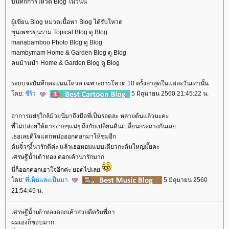
บันทึกการโหวต Blog ในวันนี้
ผู้เขียน Blog หมวดเนื้อหา Blog ได้รับโหวต
ขุนเพชรขุนราม Topical Blog ดู Blog
mariabamboo Photo Blog ดู Blog
mambymam Home & Garden Blog ดู Blog
คนบ้านป่า Home & Garden Blog ดู Blog
ระบบจะบันทึกคะแนนโหวต เฉพาะการโหวต 10 ครั้งล่าสุดในแต่ละวันเท่านั้น
ดย:
ชีริว
5 มิถุนายน 2560 21:45:22 น.
อาการแย่ๆใกล้ม้วยนี่มาถึงมือพี่เป็นรอดละ หลายต้นแล้วนะคะ
พี่ไม่ปล่อยให้ตายง่ายๆแน่ๆ ถึงกับเปลี่ยนดินเปลี่ยนกระถางกันเล
เธอเลยดีใจแตกหน่อออกดอกมาให้ชมอีก
ต้นจิ๋วๆงี้น่ารักดีค่ะ แล้วเธอหอมแบบเดียวกะต้นใหญ่มั๊ยคะ
เศรษฐีน้ำเต้าทอง ดอกเค้าน่ารักมาก
นี่ก็ออกดอกเอาใจอีกค่ะ ยอดไปเล
ดย:
ที่เห็นและเป็นมา
5 มิถุนายน 2560
21:54:45 น.
เศรษฐีน้ำเต้าทองดอกเค้าสวยดีครับพี่ภา
ผมเองก็ชอบมาก