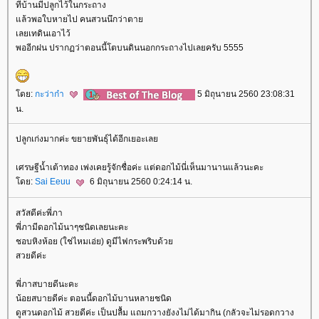
ที่บ้านมีปลูกไว้ในกระถาง
ล้วพอใบหายไป คนสวนนึกว่าตา
เลยเทดินเอาไว้
พออีกฝน ปรากฏว่าตอนนี้โตบนดินนอกกระถางไปเลยครับ 5555
ดย:
กะว่าก๋า
5 มิถุนายน 2560 23:08:31
น.
ปลูกเก่งมากค่ะ ขยายพันธุ์ได้อีกเยอะเล
เศรษฐีน้ำเต้าทอง เพ่งเคยรู้จักชื่อค่ะ แต่ดอกไม้นี่เห็นมานานแล้วนะคะ
ดย:
Sai Eeuu
6 มิถุนายน 2560 0:24:14 น.
สวัสดีค่ะพี่ภา
พี่ภามีดอกไม้นาๆชนิดเลยนะคะ
ชอบหิงห้อย (ใช่ไหมเอ่ย) ดูมีไฟกระพริบด้ว
สวยดีค่ะ
พี่ภาสบายดีนะคะ
น้อยสบายดีค่ะ ตอนนี้ดอกไม้บานหลายชนิด
ดูสวนดอกไม้ สวยดีค่ะ เป็นปลื้ม แถมกวางยังงไม่ได้มากิน (กลัวจะไม่รอดกวาง