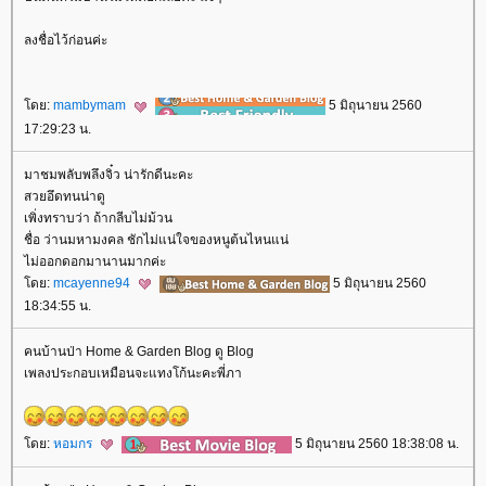
ลงชื่อไว้ก่อนค่ะ
ดย:
mambymam
5 มิถุนายน 2560
17:29:23 น.
มาชมพลับพลึงจิ๋ว น่ารักดีนะคะ
สวยอึดทนน่าดู
เพิ่งทราบว่า ถ้ากลีบไม่ม้วน
ชื่อ ว่านมหามงคล ชักไม่แน่ใจของหนูต้นไหนแน่
ไม่ออกดอกมานานมากค่ะ
ดย:
mcayenne94
5 มิถุนายน 2560
18:34:55 น.
คนบ้านป่า Home & Garden Blog ดู Blog
เพลงประกอบเหมือนจะแทงโก้นะคะพี่ภา
ดย:
หอมกร
5 มิถุนายน 2560 18:38:08 น.