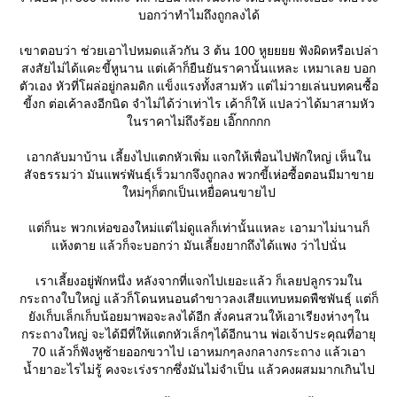
บอกว่าทำไมถึงถูกลงได้
เขาตอบว่า ช่วยเอาไปหมดแล้วกัน 3 ต้น 100 หูยยยย ฟังผิดหรือเปล่า
สงสัยไม่ได้แคะขี้หูนาน แต่เค้าก็ยืนยันราคานั้นแหละ เหมาเลย บอก
ตัวเอง หัวที่โผล่อยู่กลมดิก แข็งแรงทั้งสามหัว แต่ไม่วายเล่นบทคนซื้อ
ขี้งก ต่อเค้าลงอีกนิด จำไม่ได้ว่าเท่าไร เค้าก็ให้ แปลว่าได้มาสามหัว
นราคาไม่ถึงร้อย เอิ๊กกกกก
เอากลับมาบ้าน เลี้ยงไปแตกหัวเพิ่ม แจกให้เพื่อนไปพักใหญ่ เห็นใน
สัจธรรมว่า มันแพร่พันธุ์เร็วมากจึงถูกลง พวกขี้เห่อซื้อตอนมีมาขา
หม่ๆก็ตกเป็นเหยื่อคนขายไป
ต่ก็นะ พวกเห่อของใหม่แต่ไม่ดูแลก็เท่านั้นแหละ เอามาไม่นานก็
ห้งตาย แล้วก็จะบอกว่า มันเลี้ยงยากถึงได้แพง ว่าไปนั่น
เราเลี้ยงอยู่พักหนึ่ง หลังจากที่แจกไปเยอะแล้ว ก็เลยปลูกรวมใน
กระถางใบใหญ่ แล้วก็โดนหนอนดำขาวลงเสียแทบหมดพืชพันธุ์ แต่ก็
ังเก็บเล็กเก็บน้อยมาพอจะลงได้อีก สั่งคนสวนให้เอาเรียงห่างๆใน
กระถางใหญ่ จะได้มีที่ให้แตกหัวเล็กๆได้อีกนาน พ่อเจ้าประคุณที่อายุ
70 แล้วก็ฟังหูซ้ายออกขวาไป เอาหมกๆลงกลางกระถาง แล้วเอา
น้ำยาอะไรไม่รู้ คงจะเร่งรากซึ่งมันไม่จำเป็น แล้วคงผสมมากเกินไป