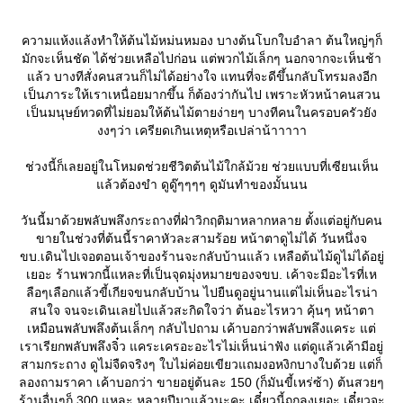
ความแห้งแล้งทำให้ต้นไม้หม่นหมอง บางต้นโบกใบอำลา ต้นใหญ่ๆก็
มักจะเห็นชัด ได้ช่วยเหลือไปก่อน แต่พวกไม้เล็กๆ นอกจากจะเห็นช้า
ล้ว บางทีสั่งคนสวนก็ไม่ได้อย่างใจ แทนที่จะดีขึ้นกลับโทรมลงอีก
เป็นภาระให้เราเหนื่อยมากขึ้น ก็ต้องว่ากันไป เพราะหัวหน้าคนสวน
เป็นมนุษย์ทวดที่ไม่ยอมให้ต้นไม้ตายง่ายๆ บางทีคนในครอบครัวยัง
งงๆว่า เครียดเกินเหตุหรือเปล่าน้าาาาา
ช่วงนี้ก็เลยอยู่ในโหมดช่วยชีวิตต้นไม้ใกล้ม้วย ช่วยแบบที่เซียนเห็น
ล้วต้องขำ ดูดู๊ๆๆๆๆ ดูมันทำของมั้นนน
วันนี้มาด้วยพลับพลึงกระถางที่ฝ่าวิกฤติมาหลากหลาย ตั้งแต่อยู่กับคน
ขายในช่วงที่ต้นนี้ราคาหัวละสามร้อย หน้าตาดูไม่ได้ วันหนึ่งจ
ขบ.เดินไปเจอตอนเจ้าของร้านจะกลับบ้านแล้ว เหลือต้นไม้ดูไม่ได้อยู่
เยอะ ร้านพวกนี้แหละที่เป็นจุดมุ่งหมายของจขบ. เค้าจะมีอะไรที่เห
ลือๆเลือกแล้วขี้เกียจขนกลับบ้าน ไปยืนดูอยู่นานแต่ไม่เห็นอะไรน่า
สนใจ จนจะเดินเลยไปแล้วสะกิดใจว่า ต้นอะไรหวา คุ้นๆ หน้าตา
เหมือนพลับพลึงต้นเล็กๆ กลับไปถาม เค้าบอกว่าพลับพลึงแคระ แต่
เราเรียกพลับพลึงจิ๋ว แคระเครอะอะไรไม่เห็นน่าฟัง แต่ดูแล้วเค้ามีอยู่
สามกระถาง ดูไม่จืดจริงๆ ใบไม่ค่อยเขียวแถมงอหงิกบางใบด้วย แต่ก็
ลองถามราคา เค้าบอกว่า ขายอยู่ต้นละ 150 (ก็มันขี้เหร่ซ้า) ต้นสวยๆ
ร้านอื่นๆก็ 300 แหละ หลายปีมาแล้วนะคะ เดี๋ยวนี้ถูกลงเยอะ เดี๋ยวจะ