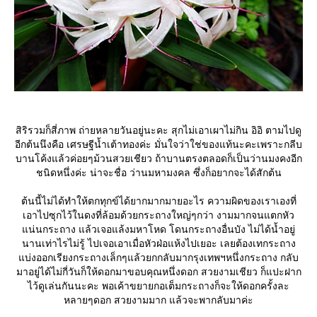
สิริรวมก็สี่ภาพ ถ่ายหลายวันอยู่นะคะ สุกไม่เอาเผาไม่กิน อิอิ ตามไปดู
อีกต้นนึงคือ เศรษฐีน้ำเต้าทองค่ะ มั่นใจว่าใช่ของแท้นะคะเพราะกลีบ
บานโค้งแล้วค่อยๆม้วนสวยเชียว ถ้าบานตรงตลอดก็เป็นว่านมงคงอีก
ชนิดหนึ่งค่ะ น่าจะชื่อ ว่านมหามงคล ซึ่งก็อยากจะได้สักต้น
ต้นนี้ไม่ได้ทำให้ตกทุกข์ได้ยากมากมายอะไร ความผิดของเราเองที่
เอาไปซุกไว้ในดงที่ล้อมด้วยกระถางใหญ่ๆกว่า งามมากจนแตกหัว
น่นกระถาง แล้วเจอแล้งมหาโหด โดนกระถางอื่นบัง ไม่ได้น้ำอยู่
นานเท่าไรไม่รู้ ไปเจอเอาเมื่อหัวฝ่อแห้งไปเยอะ เลยต้องเทกระถาง
บ่งออกเรียงกระถางเล็กๆแล้วยกกลับมากรุงเทพฯหนึ่งกระถาง กลับ
มาอยู่ได้ไม่กี่วันก็ให้ดอกมาขอบคุณหนึ่งดอก สวยงามเชียว ก็แปะฝาก
ไว้ดูเล่นกันนะคะ พอเค้าขยายกอเต็มกระถางก็จะให้ดอกครั้งละ
หลายๆดอก สวยงามมาก แล้วจะพากลับมาค่ะ