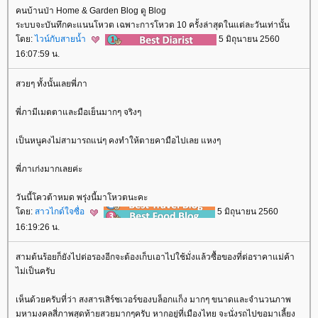
คนบ้านป่า Home & Garden Blog ดู Blog
ระบบจะบันทึกคะแนนโหวต เฉพาะการโหวต 10 ครั้งล่าสุดในแต่ละวันเท่านั้น
ดย:
ไวน์กับสายน้ำ
5 มิถุนายน 2560
16:07:59 น.
สวยๆ ทั้งนั้นเลยพี่ภา
พี่ภามีเมตตาและมือเย็นมากๆ จริงๆ
เป็นหนูคงไม่สามารถแน่ๆ คงทำให้ตายคามือไปเลย แหงๆ
พี่ภาเก่งมากเลยค่ะ
วันนี้โควต้าหมด พรุ่งนี้มาโหวตนะคะ
ดย:
สาวไกด์ใจซื่อ
5 มิถุนายน 2560
16:19:26 น.
สามต้นร้อยก็ยังไปต่อรองอีกจะต้องเก็บเอาไปใช้มั่งแล้วซื้อของที่ต่อราคาแม่ค้า
ไม่เป็นครับ
เห็นด้วยครับที่ว่า สงสารเสิร์ชเวอร์ของบล็อกแก็ง มากๆ ขนาดและจำนวนภาพ
มหามงคลสี่ภาพสุดท้ายสวยมากๆครับ หากอยู่ที่เมืองไทย จะนั่งรถไปขอมาเลี้ยง