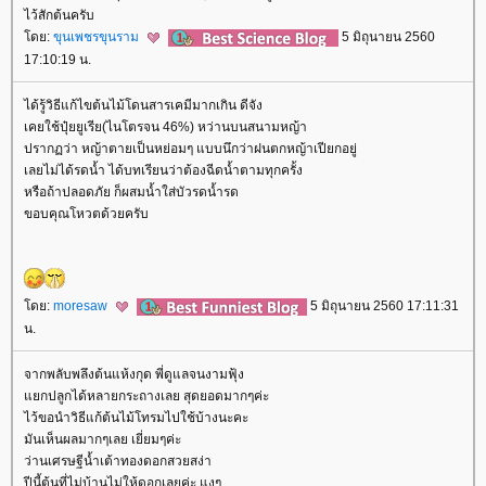
ไว้สักต้นครับ
ดย:
ขุนเพชรขุนราม
5 มิถุนายน 2560
17:10:19 น.
ได้รู้วิธีแก้ไขต้นไม้โดนสารเคมีมากเกิน ดีจัง
เคยใช้ปุ๋ยยูเรีย(ไนโตรจน 46%) หว่านบนสนามหญ้า
ปรากฏว่า หญ้าตายเป็นหย่อมๆ แบบนึกว่าฝนตกหญ้าเปียกอยู่
เลยไม่ได้รดน้ำ ได้บทเรียนว่าต้องฉีดน้ำตามทุกครั้ง
หรือถ้าปลอดภัย ก็ผสมน้ำใส่บัวรดน้ำรด
ขอบคุณโหวตด้วยครับ
ดย:
moresaw
5 มิถุนายน 2560 17:11:31
น.
จากพลับพลึงต้นแห้งกุด พี่ดูแลจนงามฟุ้ง
กปลูกได้หลายกระถางเลย สุดยอดมากๆค่ะ
ไว้ขอนำวิธีแก้ต้นไม้โทรมไปใช้บ้างนะคะ
มันเห็นผลมากๆเลย เยี่ยมๆค่ะ
ว่านเศรษฐีน้ำเต้าทองดอกสวยสง่า
ปีนี้ต้นที่ไม่บ้านไม่ให้ดอกเลยค่ะ แงๆ