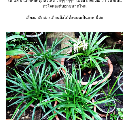
น แล้วก็แตกหมดทุกหัวเลย โหๆๆๆๆๆๆ ไม่อยากจะบอกว่า วันที่เห็น
หัวใจพองคับอกขนาดไหน
เลี้ยงมาอีกสองเดือนจึงได้ทั้งหมดเป็นแบบนี้ค่ะ