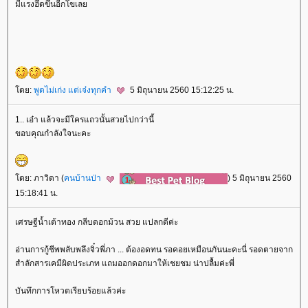
มีแรงฮึดขึ้นอีกโขเล
ดย:
พูดไม่เก่ง แต่เจ๋งทุกคำ
5 มิถุนายน 2560 15:12:25 น.
1.. เอ๋า แล้วจะมีใครแถวนั้นสวยไปกว่านี้
ขอบคุณกำลังใจนะคะ
ดย: ภาวิดา (
คนบ้านป่า
) 5 มิถุนายน 2560
15:18:41 น.
เศรษฐีน้ำเต้าทอง กลีบดอกม้วน สวย แปลกดีค่ะ
อ่านการกู้ชีพพลับพลึงจิ๋วพี่ภา ... ต้องอดทน รอคอยเหมือนกันนะคะนี่ รอดตายจาก
สำลักสารเคมีผิดประเภท แถมออกดอกมาให้เชยชม น่าปลื้มค่ะพี่
บันทึกการโหวตเรียบร้อยแล้วค่ะ