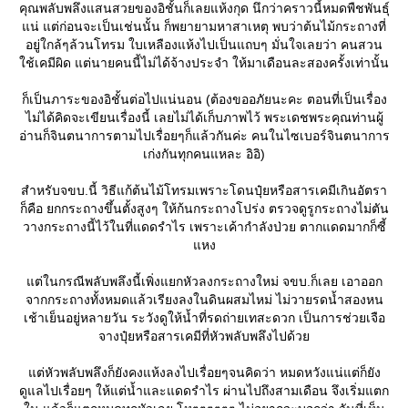
คุณพลับพลึงแสนสวยของอิชั้นก็เลยแห้งกุด นึกว่าคราวนี้หมดพืชพันธุ์
น่ แต่ก่อนจะเป็นเช่นนั้น ก็พยายามหาสาเหตุ พบว่าต้นไม้กระถางที่
อยู่ใกล้ๆล้วนโทรม ใบเหลืองแห้งไปเป็นแถบๆ มั่นใจเลยว่า คนสวน
ช้เคมีผิด แต่นายคนนี้ไม่ได้จ้างประจำ ให้มาเดือนละสองครั้งเท่านั้น
ก็เป็นภาระของอิชั้นต่อไปแน่นอน (ต้องขออภัยนะคะ ตอนที่เป็นเรื่อง
ไม่ได้คิดจะเขียนเรื่องนี้ เลยไม่ได้เก็บภาพไว้ พระเดชพระคุณท่านผู้
อ่านก็จินตนาการตามไปเรื่อยๆก็แล้วกันค่ะ คนในไซเบอร์จินตนาการ
เก่งกันทุกคนแหละ อิอิ)
สำหรับจขบ.นี้ วิธีแก้ต้นไม้โทรมเพราะโดนปุ๋ยหรือสารเคมีเกินอัตรา
ก็คือ ยกกระถางขึ้นตั้งสูงๆ ให้ก้นกระถางโปร่ง ตรวจดูรูกระถางไม่ตัน
วางกระถางนี้ไว้ในที่แดดรำไร เพราะเค้ากำลังป่วย ตากแดดมากก็ซี้
หง
ต่ในกรณีพลับพลึงนี้เพิ่งแยกหัวลงกระถางใหม่ จขบ.ก็เลย เอาออก
จากกระถางทั้งหมดแล้วเรียงลงในดินผสมไหม่ ไม่วายรดน้ำสองหน
เช้าเย็นอยู่หลายวัน ระวังดูให้น้ำที่รดถ่ายเทสะดวก เป็นการช่วยเจือ
จางปุ๋ยหรือสารเคมีที่หัวพลับพลึงไปด้ว
ต่หัวพลับพลึงก็ยังคงแห้งลงไปเรื่อยๆจนคิดว่า หมดหวังแน่แต่ก็ยัง
ดูแลไปเรื่อยๆ ให้แต่น้ำและแดดรำไร ผ่านไปถึงสามเดือน จึงเริ่มแตก