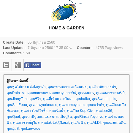
HOME & GARDEN
Create Date :
05 มิถุนายน 2560
Last Update :
7 มิถุนายน 2560 17:35:00 น.
Counter :
4755 Pageviews.
Comments :
50
ผู้โหวตบล็อกนี้...
คุณพูดไม่เก่ง แต่เจ๋งทุกคำ
,
คุณสายหมอกและก้อนเมฆ
,
คุณไวน์กับสายน้ำ
,
คุณRain_sk
,
คุณmoresaw
,
คุณmcayenne94
,
คุณหอมกร
,
คุณซองขาวเบอร์ 9
,
คุณJinnyTent
,
คุณชีริว
,
คุณที่เห็นและเป็นมา
,
คุณhaiku
,
คุณSweet_pills
,
คุณSai Eeuu
,
คุณnewyorknurse
,
คุณmambymam
,
คุณกะว่าก๋า
,
คุณClose To
Heaven
,
คุณสาวไกด์ใจซื่อ
,
คุณเนินน้ำ
,
คุณThe Kop Civil
,
คุณtoor36
,
คุณQuel
,
คุณบาบิบูเบะ...แปลงกายเป็นบูริน
,
คุณRinsa Yoyolive
,
คุณข้ามขอบ
ฟ้า
,
คุณอาจารย์สุวิมล
,
คุณtuk-tuk@korat
,
คุณกิ่งฟ้า
,
คุณALDI
,
คุณสองแผ่นดิน
,
คุณอุ้มสี
,
คุณkae+aoe