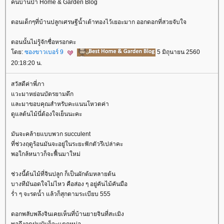
คนบ้านป่า Home & Garden Blog
ตอนเด็กๆที่บ้านปลูกเศรษฐีน้ำเต้าทองไว้เยอะมาก ออกดอกที่สวยจับใจ
ตอนนั้นไม่รู้จักชื่อหรอกคะ
ดย:
ซองขาวเบอร์ 9
5 มิถุนายน 2560
20:18:20 น.
สวัสดีค่าพี่ภา
วะมาหย่อนบัตรยามดึก
ละมาขอบคุณสำหรับคะแนนโหวตค่า
ดูแลต้นไม้นี่ต้องใจเย็นนะคะ
มันจะคล้ายแบบพวก succulent
ที่ช่วงฤดูร้อนมันจะอยู่ในระยะฟักตัวรึเปล่าคะ
พอใกล้หนาวก็จะฟื้นมาใหม่
ช่วงนี้ต้นไม้ที่จินปลูก ก็เป็นผักต้มหลายต้น
บางทีมันอดใจไม่ไหว คือส่อง ๆ อยู่คันไม้คันมือ
ร่ำ ๆ จะรดน้ำ แล้วก็สุกตามระเบียบ 555
ดอกพลับพลึงจินเคยเห็นที่บ้านยายจินที่สะเมิง
พอถึงฤดูฝนมันก็จะแตกหน่อ