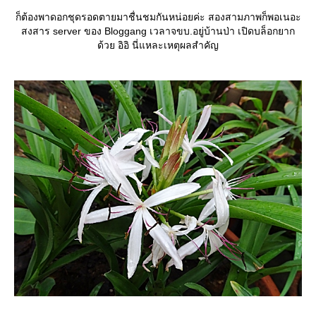
ก็ต้องพาดอกชุดรอดตายมาชื่นชมกันหน่อยค่ะ สองสามภาพก็พอเนอะ
สงสาร server ของ Bloggang เวลาจขบ.อยู่บ้านป่า เปิดบล็อกยาก
ด้วย อิอิ นี่แหละเหตุผลสำคัญ