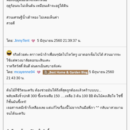
ฤดูร้อนจะไม่เห็นต้น เหมือนเค้าจะอยู่ใต้ดิน
ส่วนเศรษฐีน้ำเต้าทอง ไม่เคยเห็นค่า
สวยดี
ดย:
JinnyTent
5 มิถุนายน 2560 21:39:37 น.
จริงด้วยค่ะ คราวหน้าถ้าเพื่อนๆนัดไปไหว้ครู เอาดอกเข็มไปได้ ส่วนมากจะ
ช้แต่พวงมาลัยดอกมะลินะคะ
ราตรีสวัสดิ์ ฝันดี ฝนตกเย็นสบายจังค่ะ
ดย:
mcayenne94
5 มิถุนายน 2560
21:43:30 น.
ต้นไม้ก็ชีวิตนะครับ ต้องช่วยมันให้ถึงที่สุดถูกต้องแล้วคร้าบบบบ...
พลับพลึงจิ๋วปกติ 300 ขี้เหร่เหลือ 150 .....เหลือ 3 ต้น 100 อิอิ ต้นไม้คงเสียใจ ใช่ซี้
ก็ชั้นมันขี้เหร่!
เจอสารเคมีเข้าก็เหลืองเลย แต่แก้ไขเรื่องนี้ไม่ยากเกินมือพี่ภา ^^ กลับมาสวยงาม
จนได้นะครับ