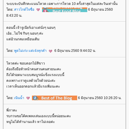
ระบบจะบันทึกคะแนนโหวต เฉพาะการโหวต 10 ครั้งล่าสุดในแต่ละวันเท่านั้น
ดย:
สาวไกด์ใจซื่อ
6 มิถุนายน 2560
8:43:20 น.
ตอนนี้ เจ้าจูเนียร์เอาแต่นั่งๆ นอนๆ
เอ้ย...ไม่ใช่ กินๆ นอนๆ ค่ะ
ต่อ้วนกลมเหมือนเดิม
ดย:
พูดไม่เก่ง แต่เจ๋งทุกคำ
6 มิถุนายน 2560 9:44:02 น.
หวตค่ะ ชอบดอกไม้สีขาว
ต้องถึงมือหัวหน้าคนสวนคนสวยนะคะ
ถึงได้รอดมาแบบสมบูรณ์แข็งแรงแบบนี้
คงเพราะเราดูแลด้วยใจด้วยน่ะค่ะ
เวลาเห็นออกดอกแล้วมีแรงเพิ่มนะคะ
ดย:
เนินน้ำ
6 มิถุนายน 2560 10:26:20 น.
พี่ภาคะ
รบกวนขอโค้คเพลงเล่นเองแบบนี้หน่อยนะคะ
หนูไม่ได้ทำนานแล้ว หาไม่เจอค่ะ