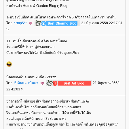
คนบ้านป่า Home & Garden Blog ดู Blog
ระบบจะบันทึกคะแนนโหวต เฉพาะการโหวต 5 ครั้งล่าสุดในแต่ละวันเท่านั้น
ดย:
**mp5**
21 มิถุนายน 2558 22:17:31
น.
11.. ต้นจิ๋วเดียวเองค่ะพี่ ครึ่งฟุตเท่านั้นเอง
งั้นเอนทรีนี้พี่ประกบคู่ต่างเลยเนาะ
บัวลายกับหงอนไก่เนี่ย ตัวเล็กกับยักษ์ใหญ่เลยเชียว
นิคเลยส่งพี่นอนหลับฝันดีค่ะ Zzzzz ..
ดย:
ที่เห็นและเป็นมา
21 มิถุนายน 2558
22:42:03 น.
บัวลายถ้าไม่มีลายๆ นี่เหมือนดอกกระเจียวเหมือนกันนะคะ
ต่ตื่นตาตื่นใจมากกับหงอนไก่ยักษ์สีสวยมากเลยค่า
รินเคยเห็นแต่พวงไม่สวย นานแล้วดอกไม้พวกนี้ที่ไม่ได้เห็น
ส่วนใหญ่จะเห็นที่บ้านนอกเสียส่วนมากค่ะ
ม้กระทั่งข้างๆบ้านรินตอนนี้ก็ปลูกแต่ต้นไม้และดอกไม้ที่ไม่ค่อยคุ้นชื่อคุ้นหน้า