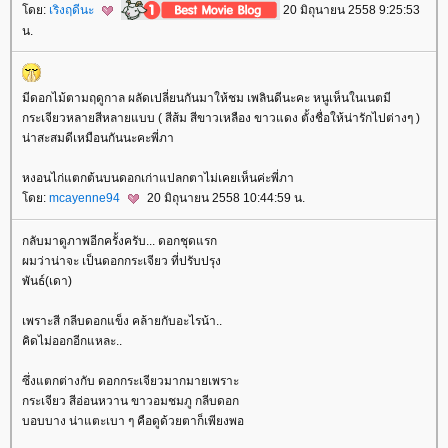
ดย:
เริงฤดีนะ
20 มิถุนายน 2558 9:25:53
น.
มีดอกไม้ตามฤดูกาล ผลัดเปลี่ยนกันมาให้ชม เพลินดีนะคะ หนูเห็นในเนตมี
กระเจียวหลายสีหลายแบบ ( สีส้ม สีขาวเหลือง ขาวแดง ตั้งชื่อให้น่ารักไปต่างๆ )
น่าสะสมดีเหมือนกันนะคะพี่ภา
หงอนไก่แตกต้นบนดอกเก่าแปลกตาไม่เคยเห็นค่ะพี่ภา
ดย:
mcayenne94
20 มิถุนายน 2558 10:44:59 น.
กลับมาดูภาพอีกครั้งครับ... ดอกชุดแรก
ผมว่าน่าจะ เป็นดอกกระเจียว ที่ปรับปรุง
พันธ์(เดา)
เพราะสี กลีบดอกแข็ง คล้ายกับอะไรน้า..
คิดไม่ออกอีกแหละ..
ซึ่งแตกต่างกับ ดอกกระเจียวมากมายเพราะ
กระเจียว สีอ่อนหวาน ขาวอมชมภู กลีบดอก
บอบบาง น่าแตะเบา ๆ คือดูด้วยตาก็เพียงพอ