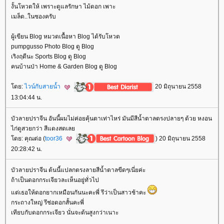
งั้นโหวตให้ เพราะดูแลรักษา ไม้ดอก เพาะ
เมล็ด..ในซองครับ
ผู้เขียน Blog หมวดเนื้อหา Blog ได้รับโหวต
pumpgusso Photo Blog ดู Blog
เริงฤดีนะ Sports Blog ดู Blog
คนบ้านป่า Home & Garden Blog ดู Blog
ดย:
ไวน์กับสายน้ำ
20 มิถุนายน 2558
13:04:44 น.
บัวลายปราจีน อันนี้ผมไม่ค่อยคุ้นตาเท่าไหร่ มันมีสีน้ำตาลตรงปลายๆ ด้วย หงอน
ไก่ดูสวยกว่า สีแดงสดเล
ดย: คุณต่อ (
toor36
) 20 มิถุนายน 2558
20:28:42 น.
บัวลายปราจีน ต้นนี้แปลกตรงลายสีน้ำตาลขีดๆเนี่ยค่ะ
ถ้าเป็นดอกกระเจียวละเห็นอยู่ทั่วไป
ต่เธอให้ดอกยากเหมือนกันนะคะพี่ รึว่าเป็นสาวช้าคะ
กระถางใหญ่ รึช่อดอกสั้นคะพี่
เทียบกับดอกกระเจียว นั่นจะต้นสูงกว่าเนาะ