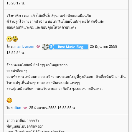
13:20:17 น.
จริงค่ะพี่ภา ดอกแก้วได้กลิ่นใกล้ๆนานเข้าชักแย่เหมือนกัน
ดีว่าปลูกไว้ห่างจากตัวบ้าน พอได้กลิ่นโชยเป็นพักๆ พอได้สดชื่นค่ะ
ขอบคุณที่พี่แวะชมและขอบคุณโหวตด้วยนะคะ
ดย:
mambymam
25 มิถุนายน 2558
13:52:54 น.
ว้าว หงอนไก่ยักษ์ ยักจิงๆๆ อ่าใหญ่มากกก
สวยค่าสีสดๆๆ
ส่วนข้างบน เหมือนดอกกระเจียว เพราะเคยไปดูที่ทุ่งมันเลย.. ถ้าเอื้อเห็นนึกว่าเป็น
รค แน่ๆ เห็นด่างๆๆ ตกลง ลายมันเหรอค่ะ แหะๆๆ
งานยุ่งเหมือนกันค่า ชะแว๊บมาบอกว่าคิดถึง จุงเบย สบายดีนะคะ..
ดย:
tifun
25 มิถุนายน 2558 16:58:55 น.
อาว่า อาลืมมากกกว่า
พี่หนูหล่อไม่บอกผิดหรอก