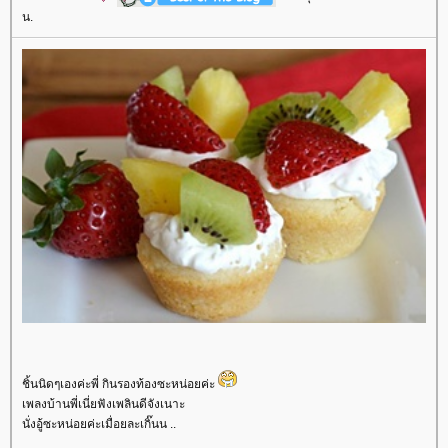
น.
ชิ้นนิดๆเองค่ะพี่ กินรองท้องซะหน่อยค่ะ
เพลงบ้านพี่เนี่ยฟังเพลินดีจังเนาะ
นั่งอู้ซะหน่อยค่ะเมื่อยละเกิ๊นน ..