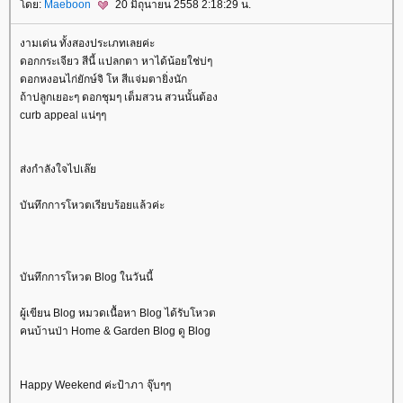
ดย:
Maeboon
20 มิถุนายน 2558 2:18:29 น.
งามเด่น ทั้งสองประเภทเลยค่ะ
ดอกกระเจียว สีนี้ แปลกตา หาได้น้อยใช่บ่ๆ
ดอกหงอนไก่ยักษ์จิ โห สีแจ่มตายิ่งนัก
ถ้าปลูกเยอะๆ ดอกชุมๆ เต็มสวน สวนนั้นต้อง
curb appeal แน่ๆๆ
ส่งกำลังใจไปเล๊
บันทึกการโหวตเรียบร้อยแล้วค่ะ
บันทึกการโหวต Blog ในวันนี้
ผู้เขียน Blog หมวดเนื้อหา Blog ได้รับโหวต
คนบ้านป่า Home & Garden Blog ดู Blog
Happy Weekend ค่ะป้าภา จุ๊บๆๆ