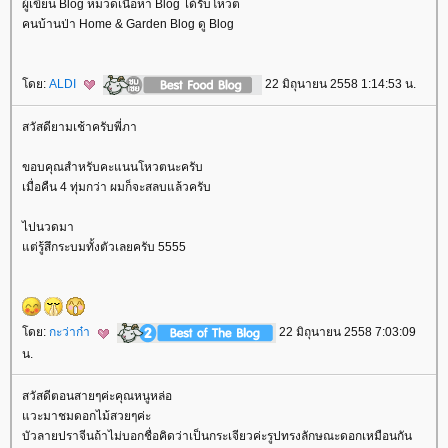
ผู้เขียน Blog หมวดเนื้อหา Blog ได้รับโหวต
คนบ้านป่า Home & Garden Blog ดู Blog
ดย:
ALDI
22 มิถุนายน 2558 1:14:53 น.
สวัสดียามเช้าครับพี่ภา
ขอบคุณสำหรับคะแนนโหวตนะครับ
เมื่อคืน 4 ทุ่มกว่า ผมก็จะสลบแล้วครับ
ไปนวดมา
ต่รู้สึกระบมทั้งตัวเลยครับ 5555
ดย:
กะว่าก๋า
22 มิถุนายน 2558 7:03:09
น.
สวัสดีตอนสายๆค่ะคุณหนูหล่อ
วะมาชมดอกไม้สวยๆค่ะ
บัวลายปราจีนถ้าไม่บอกชื่อคิดว่าเป็นกระเจียวค่ะรูปทรงลักษณะดอกเหมือนกัน