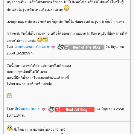
หนูอยากเดิน... ครั้งนี้ห่างจากครั้งแรก 10 ปี ยังพอไหว ครั้งต่อไปจะเมื่อไหร่ไม่รู้
ค่ะ แล้วไม่รู้จะเดินไหวหรือเปล่านะคะ
เมฆพูดน้อย แต่ถ้าเจอคนคุ้นๆ ก็พูดค่ะ วัยนี้ไม่ค่อยชอบถ่ายรูป แล้วก็เก๊กๆ น่ะค่ะ
กว่าจะถึงวันนี้พี่เก็บระยะทางเหนือใต้ออกตกมาเยอะแล้วสิคะ หนูยังมีอีกหลายที่ ที่
อยากไปเยอะเลยค่ะ
ดย:
สายหมอกและก้อนเมฆ
24 มิถุนายน
2558 16:28:59 น.
วันนี้ฝนตกมาซะได้ค่ะ แต่ตกมาจิ๋งเดียวเอง
ขอเยอะๆหน่อยก็ไม่ได้เนาะ
ตอนนี้นิคก็น้ำลายไหลเยอะก่าฝนแล้วค่ะพี่
ไม่อยากมองกระท้อนซ้อเลยอ่ะ
ดย:
ที่เห็นและเป็นมา
24 มิถุนายน 2558
16:41:34 น.
เพิ่งได้มาแวะชมดอกไม้สวยๆบ้านป่า