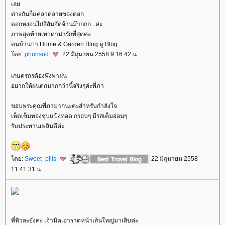
เล
ต่างกันก็แค่ลวดลายของดอก
ดอกหงอนไก่สีสันจัดจ้านม๊ากกก...ค่ะ
ภาพสุดท้ายเทวดาน่ารักที่สุดค่ะ
คนบ้านป่า Home & Garden Blog ดู Blog
ดย:
phunsud
22 มิถุนายน 2558 9:16:42 น.
เกษตรกรต้องพึ่งพาฝน
อยากให้ฝนตกมากกว่านี้จริงๆค่ะพี่ภา
ขอบพระคุณพี่ภามากนะคะสำหรับกำลังใจ
เห็ดเข็มทองชุบแป้งทอด กรอบๆ มีรสเค็มอ่อนๆ
รับประทานเพลินดีค่ะ
ดย:
Sweet_pills
22 มิถุนายน 2558
11:41:31 น.
พี่หิวละยังคะ เจ้านิคเอาราดหน้าเส้นใหญ่มาเสิบค่ะ