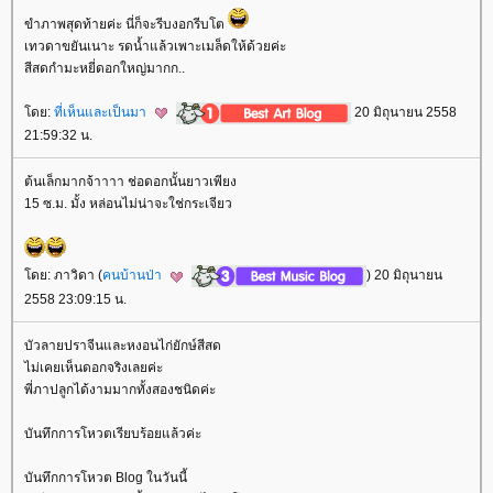
ขำภาพสุดท้ายค่ะ นี่ก็จะรีบงอกรีบโต
เทวดาขยันเนาะ รดน้ำแล้วเพาะเมล็ดให้ด้วยค่ะ
สีสดกำมะหยี่ดอกใหญ่มากก..
ดย:
ที่เห็นและเป็นมา
20 มิถุนายน 2558
21:59:32 น.
ต้นเล็กมากจ้าาาา ช่อดอกนั้นยาวเพียง
15 ซ.ม. มั้ง หล่อนไม่น่าจะใช่กระเจียว
ดย: ภาวิดา (
คนบ้านป่า
) 20 มิถุนายน
2558 23:09:15 น.
บัวลายปราจีนและหงอนไก่ยักษ์สีสด
ไม่เคยเห็นดอกจริงเลยค่ะ
พี่ภาปลูกได้งามมากทั้งสองชนิดค่ะ
บันทึกการโหวตเรียบร้อยแล้วค่ะ
บันทึกการโหวต Blog ในวันนี้