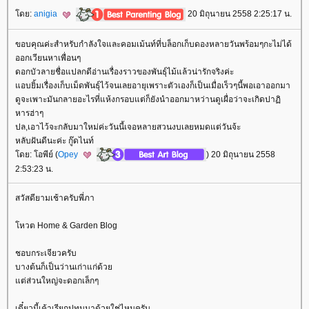
ดย:
anigia
20 มิถุนายน 2558 2:25:17 น.
ขอบคุณค่ะสำหรับกำลังใจและคอมเม้นท์ที่บล็อกเก็บดองหลายวันพร้อมๆกะไม่ได้
ออกเวียนหาเพื่อนๆ
ดอกบัวลายชื่อแปลกดีอ่านเรื่องราวของพันธุ์ไม้แล้วน่ารักจริงค่ะ
อบยิ้มเรื่องเก็บเม็ดพันธุ์ไว้จนเลยอายุเพราะตัวเองก็เป็นเมื่อเร็วๆนี้พอเอาออกมา
ดูจะเพาะมันกลายอะไรที่แห้งกรอบแต่ก็ยังนำออกมาหว่านดูเผื่อว่าจะเกิดปาฏิ
หารฮ่าๆ
ปล,เอาไว้จะกลับมาใหม่ค่ะวันนี้เจอหลายสวนงบเลยหมดแต่วันจ้ะ
หลับฝันดีนะค่ะ กู๊ดไนท์
ดย: โอพีย์ (
Opey
) 20 มิถุนายน 2558
2:53:23 น.
สวัสดียามเช้าครับพี่ภา
หวต Home & Garden Blog
ชอบกระเจียวครับ
บางต้นก็เป็นว่านเก่าแก่ด้ว
ต่ส่วนใหญ่จะดอกเล็กๆ
เดี๋ยวนี้เค้าเรียกปทุมมาด้วยใช่ไหมครับ