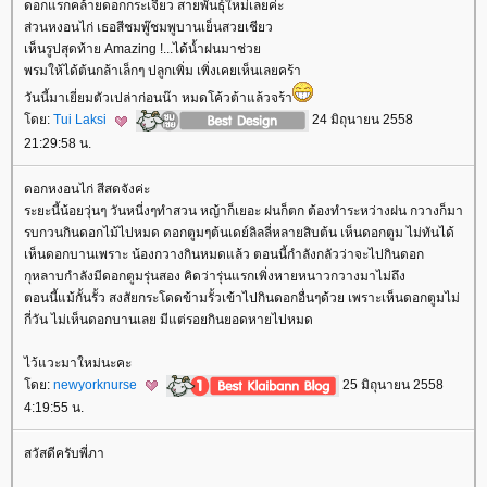
ดอกแรกคล้ายดอกกระเจียว สายพันธุ์ใหม่เลยค่ะ
ส่วนหงอนไก่ เธอสีชมพู๊ชมพูบานเย็นสวยเชียว
เห็นรูปสุดท้าย Amazing !...ได้น้ำฝนมาช่ว
พรมให้ได้ต้นกล้าเล็กๆ ปลูกเพิ่ม เพิ่งเคยเห็นเลยคร้า
วันนี้มาเยี่ยมตัวเปล่าก่อนน๊า หมดโค้วต้าแล้วจร้า
ดย:
Tui Laksi
24 มิถุนายน 2558
21:29:58 น.
ดอกหงอนไก่ สีสดจังค่ะ
ระยะนี้น้อยวุ่นๆ วันหนี่งๆทำสวน หญ้าก็เยอะ ฝนก็ตก ต้องทำระหว่างฝน กวางก็มา
รบกวนกินดอกไม้ไปหมด ดอกตูมๆต้นเดย์ลิลลี่หลายสิบต้น เห็นดอกตูม ไม่ทันได้
เห็นดอกบานเพราะ น้องกวางกินหมดแล้ว ตอนนี้กำลังกลัวว่าจะไปกินดอก
กุหลาบกำลังมีดอกตูมรุ่นสอง คิดว่ารุ่นแรกเพิ่งหายหนาวกวางมาไม่ถึง
ตอนนี้แม้กั้นรั้ว สงสัยกระโดดข้ามรั้วเข้าไปกินดอกอื่นๆด้วย เพราะเห็นดอกตูมไม่
กี่วัน ไม่เห็นดอกบานเลย มีแต่รอยกินยอดหายไปหมด
ไว้แวะมาใหม่นะคะ
ดย:
newyorknurse
25 มิถุนายน 2558
4:19:55 น.
สวัสดีครับพี่ภา