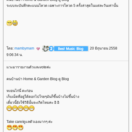
ระบบจะบันทึกคะแนนโหวต เฉพาะการโหวต 5 ครั้งล่าสุดในแต่ละวันเท่านั้น
ดย:
mambymam
20 มิถุนายน 2558
9:06:34 น.
วะมารายงานตัวและvoteค่ะ
คนบ้านป่า Home & Garden Blog ดู Blog
หงอนไก่นี่ ตะก่อน
เก็บเม็ดที่อยู่ใต้ดอกไปโรยๆมันก็ขึ้นบ้างไม่ขึ้นบ้าง
เดี๋ยวนี้ยังใช้วิธีนั้นจะเกิดไหมคะ อิ อิ
Take care/ดูแลตัวเองมากๆ ค่ะ