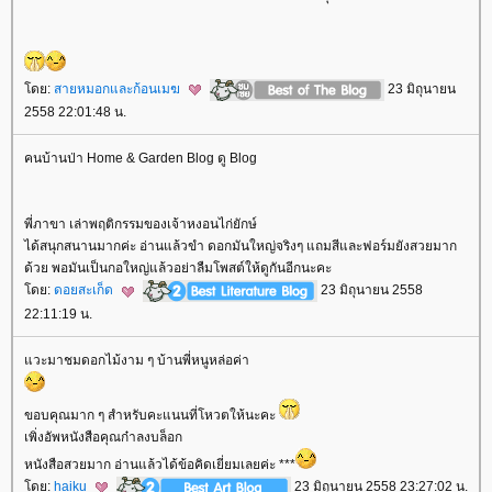
ดย:
สายหมอกและก้อนเมฆ
23 มิถุนายน
2558 22:01:48 น.
คนบ้านป่า Home & Garden Blog ดู Blog
พี่ภาขา เล่าพฤติกรรมของเจ้าหงอนไก่ยักษ์
ได้สนุกสนานมากค่ะ อ่านแล้วขำ ดอกมันใหญ่จริงๆ แถมสีและฟอร์มยังสวยมาก
ด้วย พอมันเป็นกอใหญ่แล้วอย่าลืมโพสต์ให้ดูกันอีกนะคะ
ดย:
ดอยสะเก็ด
23 มิถุนายน 2558
22:11:19 น.
วะมาชมดอกไม้งาม ๆ บ้านพี่หนูหล่อค่า
ขอบคุณมาก ๆ สำหรับคะแนนที่โหวตให้นะคะ
เพิ่งอัพหนังสือคุณก๋าลงบล็อก
หนังสือสวยมาก อ่านแล้วได้ข้อคิดเยี่ยมเลยค่ะ ***
ดย:
haiku
23 มิถุนายน 2558 23:27:02 น.