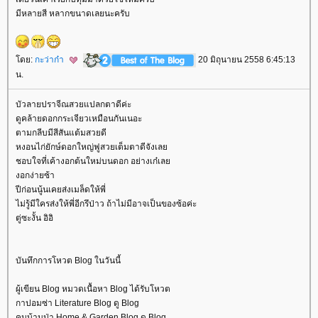
มีหลายสี หลากขนาดเลยนะครับ
ดย:
กะว่าก๋า
20 มิถุนายน 2558 6:45:13
น.
บัวลายปราจีณสวยแปลกตาดีค่ะ
ดูคล้ายดอกกระเจียวเหมือนกันเนอะ
ตามกลีบมีสีสันแต้มสวยดี
หงอนไก่ยักษ์ดอกใหญ่ฟูสวยเต็มตาดีจังเล
ชอบใจที่เค้างอกต้นใหม่บนดอก อย่างเก๋เล
งอกง่ายซ้า
ปีก่อนนู้นเคยส่งเมล็ดให้พี่
ไม่รู้มีใครส่งให้พี่อีกรึป่าว ถ้าไม่มีอาจเป็นของซ้อค่ะ
ตู่ซะงั้น อิอิ
บันทึกการโหวต Blog ในวันนี้
ผู้เขียน Blog หมวดเนื้อหา Blog ได้รับโหวต
กาปอมซ่า Literature Blog ดู Blog
คนบ้านป่า Home & Garden Blog ดู Blog