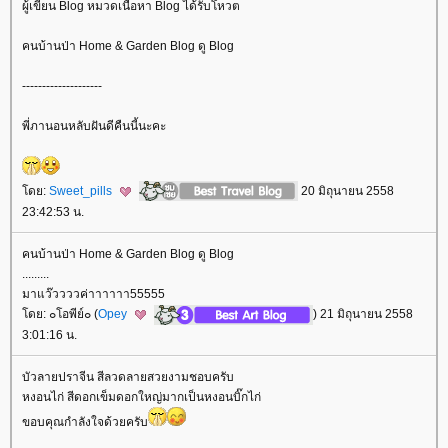
ผู้เขียน Blog หมวดเนื้อหา Blog ได้รับโหวต
คนบ้านป่า Home & Garden Blog ดู Blog
--------------------
พี่ภานอนหลับฝันดีคืนนี้นะคะ
ดย:
Sweet_pills
20 มิถุนายน 2558
23:42:53 น.
คนบ้านป่า Home & Garden Blog ดู Blog
.........
มาแว๊ววววค่าาาาาา55555
ดย: ๐โอพีย์๐ (
Opey
) 21 มิถุนายน 2558
3:01:16 น.
บัวลายปราจีน สีลวดลายสวยงามชอบครับ
หงอนไก่ สีดอกเข็มดอกใหญ่มากเป็นหงอนบิ๊กไก่
ขอบคุณกำลังใจด้วยครับ