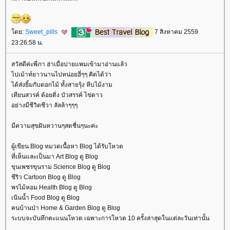
ดย:
Sweet_pills
7 สิงหาคม 2559
23:26:58 น.
สวัสดีค่ะพี่ภา ฮ่าเมื่อบ่ายแพมเข้ามาอ่านแล้ว
ไปเม้าท์ยาวนานไปหน่อยฮี่ๆๆ คิดได้ว่า
ได้ส่งยิ้มกับดอกไม้ ทั้งสายรุ้ง หีบไม้งาม
เทียนสวรค์ ต้อยติ่ง บัวสรรค์ ไข่ดาว
อย่างมีชีวิตชีวา ลัลล้าๆๆๆ
มีความสุขฝันหวานๆสดชื่นๆนะค่ะ
ผู้เขียน Blog หมวดเนื้อหา Blog ได้รับโหวต
ที่เห็นและเป็นมา Art Blog ดู Blog
ขุนเพชรขุนราม Science Blog ดู Blog
ชีริว Cartoon Blog ดู Blog
พรไม้หอม Health Blog ดู Blog
เนินน้ำ Food Blog ดู Blog
คนบ้านป่า Home & Garden Blog ดู Blog
ระบบจะบันทึกคะแนนโหวต เฉพาะการโหวต 10 ครั้งล่าสุดในแต่ละวันเท่านั้น