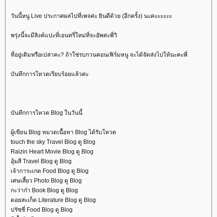
วันนี้หนู Live ประกาศผลไปที่เพจค่ะ ยินดีด้วย (อีกครั้ง) นะคะะะะะะ
พรุ่งนี้จะมีลิงค์แปะที่เอนทรี่ใหม่ที่จะอัพค่ะพี่วิ
ที่อยู่เดิมหรือเปล่าคะ? ถ้าใช่รบกวนคอนเฟิร์มหนู จะได้จัดส่งไปให้นะคะพี่
บันทึกการโหวตเรียบร้อยแล้วค่ะ
บันทึกการโหวต Blog ในวันนี้
ผู้เขียน Blog หมวดเนื้อหา Blog ได้รับโหวต
touch the sky Travel Blog ดู Blog
Raizin Heart Movie Blog ดู Blog
อุ้มสี Travel Blog ดู Blog
เจ้าการะเกด Food Blog ดู Blog
เศษเสี้ยว Photo Blog ดู Blog
กะว่าก๋า Book Blog ดู Blog
ดอยสะเก็ด Literature Blog ดู Blog
ปรัซซี่ Food Blog ดู Blog