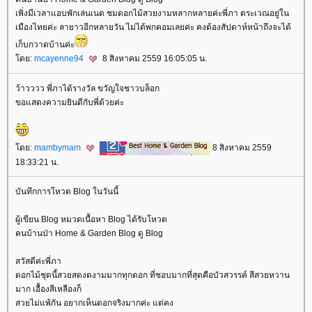
เพิ่งมีเวลาแอบพักเล่นเนต ชมดอกไม้สวยงามหลากหลายค่ะพี่ภา ตระเวณอยู่ใน
เมืองไทยค่ะ ลายาวอีกหลายวัน ไม่ได้พกคอมเลยค่ะ คงต้องสัปดาห์หน้าถึงจะได้
เก็บกวาดบ้านค่ะ
ดย:
mcayenne94
8 สิงหาคม 2559 16:05:05 น.
ว้าวววว พี่ภาได้รางวัล ขวัญใจชาวบล็อก
ขอแสดงความยินดีกับพี่ด้วยค่ะ
ดย:
mambymam
8 สิงหาคม 2559
18:33:21 น.
บันทึกการโหวต Blog ในวันนี้
ผู้เขียน Blog หมวดเนื้อหา Blog ได้รับโหวต
คนบ้านป่า Home & Garden Blog ดู Blog
สวัสดีค่ะพี่ภา
ดอกไม้ชุดนี้สวยสดงดงามมากทุกดอก ที่ชอบมากที่สุดคือบัวสวรรค์ สีสวยหวาน
มาก เอื้องสีเหลืองก็
สวยไม่แพ้กัน อยากเห็นดอกจริงมากค่ะ แต่คง