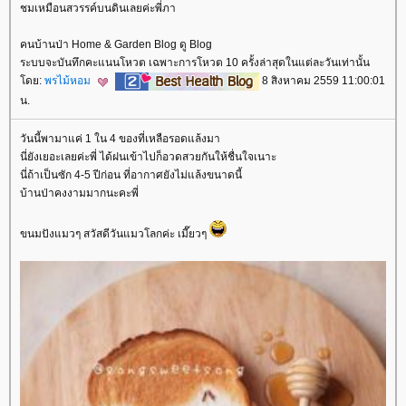
ชมเหมือนสวรรค์บนดินเลยค่ะพี่ภา
คนบ้านป่า Home & Garden Blog ดู Blog
ระบบจะบันทึกคะแนนโหวต เฉพาะการโหวต 10 ครั้งล่าสุดในแต่ละวันเท่านั้น
ดย:
พรไม้หอม
8 สิงหาคม 2559 11:00:01
น.
วันนี้พามาแค่ 1 ใน 4 ของที่เหลือรอดแล้งมา
นี่ยังเยอะเลยค่ะพี่ ได้ฝนเข้าไปก็อวดสวยกันให้ชื่นใจเนาะ
นี่ถ้าเป็นซัก 4-5 ปีก่อน ที่อากาศยังไม่แล้งขนาดนี้
บ้านป่าคงงามมากนะคะพี่
ขนมปังแมวๆ สวัสดีวันแมวโลกค่ะ เมี๊ยวๆ