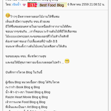
ดย:
เนินน้ำ
6 สิงหาคม 2559 21:08:52 น.
ว้าวๆ มีหลากหลายดอกไม้งามให้ชื่นชม
เห็นแล้วมีความสุขกับ จขบ.ด้วยเล
มีให้ชื่นชมผ่อนคลายในยามเหนื่อยล้าจากงานได้ดีคะ
ชอบมากๆเช่นกัน ...เราก็ชอบแวะร้านต้นไม้ที่มีให้เลือกชม
ไม้แบบแปลกบ่อยๆ จะขอชมเฉยๆทีไรไม่สำเร็จสักที
ต้องจ่ายค่าชมเอาไปเลี้ยงต่อที่บ้านอีก อิ อิ
จนจะหาที่จะตั้งวางต้นไม้แทบไม่เหลือทางให้เดิน
ขอขอบคุณ จขบ. ที่แชร์ความสุข
ละขอให้มีสุขภาพกายแข็งแรงตลอดไปคร้า ...
บันทึกการโหวต Blog ในวันนี้
ผู้เขียน Blog หมวดเนื้อหา Blog ได้รับโหวต
กะว่าก๋า Book Blog ดู Blog
น้ำ-ฟ้า-ป่า-เขา Travel Blog ดู Blog
Raizin Heart Movie Blog ดู Blog
เจ้าการะเกด Food Blog ดู Blog
ที่เห็นและเป็นมา Art Blog ดู Blog