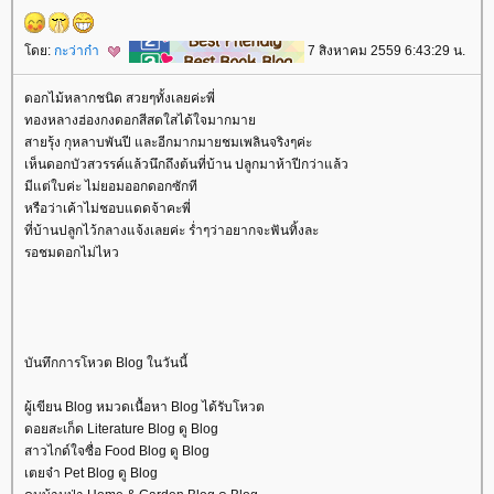
ดย:
กะว่าก๋า
7 สิงหาคม 2559 6:43:29 น.
ดอกไม้หลากชนิด สวยๆทั้งเลยค่ะพี่
ทองหลางฮ่องกงดอกสีสดใสได้ใจมากมา
สายรุ้ง กุหลาบพันปี และอีกมากมายชมเพลินจริงๆค่ะ
เห็นดอกบัวสวรรค์แล้วนึกถึงต้นที่บ้าน ปลูกมาห้าปีกว่าแล้ว
มีแต่ใบค่ะ ไม่ยอมออกดอกซักที
หรือว่าเค้าไม่ชอบแดดจ้าคะพี่
ที่บ้านปลูกไว้กลางแจ้งเลยค่ะ ร่ำๆว่าอยากจะฟันทิ้งละ
รอชมดอกไม่ไหว
บันทึกการโหวต Blog ในวันนี้
ผู้เขียน Blog หมวดเนื้อหา Blog ได้รับโหวต
ดอยสะเก็ด Literature Blog ดู Blog
สาวไกด์ใจซื่อ Food Blog ดู Blog
เตยจ๋า Pet Blog ดู Blog