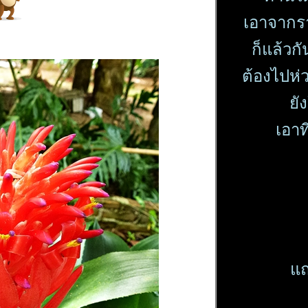
เอาจากรา
ก็แล้ว
ต้องไปห่
ัง
เอาท
ถม