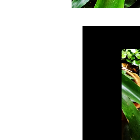
บัว, ฮาโวเทีย ม้าตัด
ละ ฮาโวเทีย บัว
ก้ว
ต้นบอนดำ
Colocasia
esculenta (L.)
Schott
ี่หุบ (ชื่อ
วิทยาศาสตร์:
Magnolia coco)
หลังฝนกระหน่ำ เรา
ก็ล่าหยดน้ำสิจ๊ะ รอ
อัลไร?
เขียนบล็อกมา 13
ปีกว่า มีบางเรื่อง
อยากบอกก่อนจะไม่
ได้บอก
เฟิร์นเกิดเองที่บ้าน
ป่า