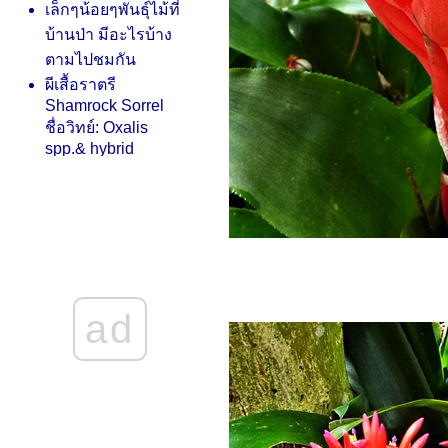
เล็กๆน้อยๆพันธุ์ไม้ที่
บ้านป่า มีอะไรบ้าง
ตามไปชมกัน
ผีเสื้อราตรี
Shamrock Sorrel
ชื่อวิทย์: Oxalis
spp.& hybrid
บอนสีดำ โคโลคา
เซีย แบล็กเมจิก
(Colocasia Black
Magic)*
ดอกไม้บ้านป่าเมื่อ
วันที่หนาวเย็น 14
องศา - ดอก
ad
คริสต์มาส ดอก
คีรีมาศ
ไม้มงคลและไม้
ปลกๆที่บ้านป่ามี
มีบอนสีสวยๆ อยู่ไม่