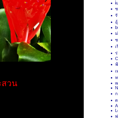
k
ซ
รั
อุ
b
ม
ซ
เ
ร
C
ฟ
เ
ท
ละสวน
w
N
ก
ด
A
L
พ