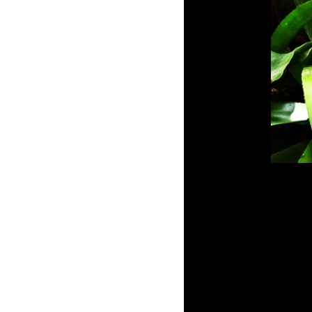
สบายๆ ที่บ้านป่า
ดอกไม้บานที่บ้านป่า
ว่านนกคุ้มใบลา
(Calathea picturata
(Linden) K.Kosh &
Linden
cv.Vandenheckei)
วาทะเตือนใจเก็บมา
จากโลกอินเทอร์เน็ต
ไม้มงคลที่พอมี ว่าน
เศรษฐีก้านทอง,
ว่านกวักนางพญา
หญ่, ว่านเศรษฐีน้ำ
เต้าทอง, ว่านกุมาร
ทอง
จำปูน Anaxagorea
javanica Blume. ไม้
ดอกหอมหวานของ
บ้านป่าที่ภูมิใจนำ