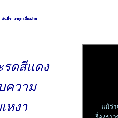
้นนี้ราคาถูก เลี้ยงง่า
ะรดสีแดง
บความ
บเหงา
ม้ว่า
เรื่องราว