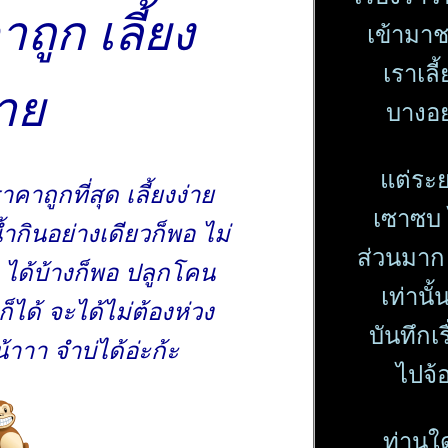
าถูก เลี้ยง
เข้ามาช
เราเลี
่า
บางอย
ต่ระยะ
าคาถูกที่สุด เลี้ยงง่า
เซาซบ ไ
ำกินอย่างเดียวก็พอ ไม่
ส่วนมาก 
ด้บ้างก็พอ ปลูกโคน
เท่านั
ก็ได้ จะได้ไม่ต้องห่วง
บันทึกเ
้าาา จำบ่ได้อ่ะก้ะ
ไปจ้
ท่านใ