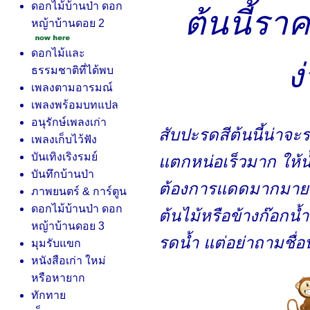
ดอกไม้บ้านป่า ดอก
ต้นนี้ราค
หญ้าบ้านดอย 2
ดอกไม้และ
ง
ธรรมชาติที่ได้พบ
เพลงตามอารมณ์
เพลงพร้อมบทแปล
อนุรักษ์เพลงเก่า
สับปะรดสีต้นนี้น่าจะร
เพลงเก็บไว้ฟัง
บันเทิงเริงรมย์
ตกหน่อเร็วมาก ให้น้
บันทึกบ้านป่า
ต้องการแดดมากมาย ไ
ภาพยนตร์ & การ์ตูน
ดอกไม้บ้านป่า ดอก
ต้นไม้หรือข้างก๊อกน้ำ
หญ้าบ้านดอย 3
รดน้ำ แต่อย่าถามชื่อน
มุมรับแขก
หนังสือเก่า ใหม่
หรือหายาก
ทักทา