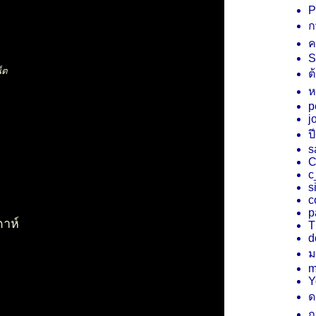
P
ก
ค
S
็ต
ต
ห
p
j
ป
s
C
c
s
c
p
ดาห์
T
d
ม
m
Y
ด
ถ