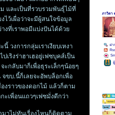
ม และเป็นที่รวบรวมพันธุ์ไม้ที่
ภาวิดา 
้ยงไว้เผื่อว่าจะมีผู้สนใจข้อมูล
่างที่เราพอมีแบ่งปันได้ด้ว
นี้ วงการกลุ่มเราเงียบเหงา
ฝาก
Rs
ปเริงร่าฮาเฮอยู่เฟซบุคส์เป็น
Sm
ผ
จะกลับมาก็เพื่อธุระเล็กๆน้อยๆ
้น จขบ.นี้ก็เลยจะอัพบล็อกเพื่อ
รื่องราวของดอกไม้ แล้วก็ตาม
อกะเพื่อนแถวๆเฟซมั่งดีกว่า
ดมาไม่ทันเรื่องไหนก็ติดตาม