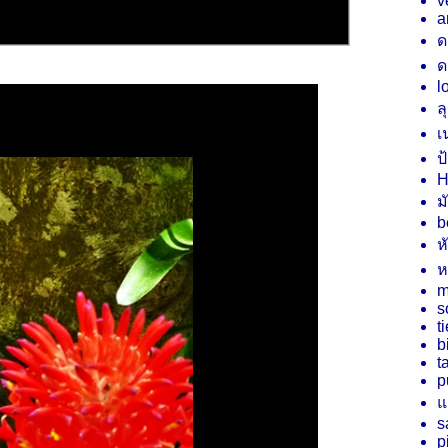
v
a
ด
ด
l
ล
เ
ป
H
ม
b
ห
ห
m
s
t
b
t
p
ม
s
p