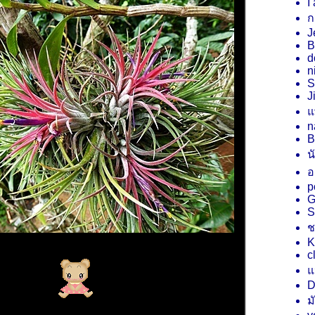
I
ก
J
B
d
n
S
J
พ
n
B
น
อ
p
G
S
ช
K
c
ป
D
ม