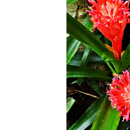
น้อยแต่ไม่ค่อยรู้ชื่อ
ดูเล่นเพลินๆค่ะ ซื้อ
มาแต่ที่ราคาไม่แพง
ต้นไม้ไร้ชื่อ หรือว่า
ชื่อ "ลิ้นมังกรแคระ"
ตามที่แม่ค้าบอก
ทิลแลนด์เซีย, เอื้อง
พร้าว และ ขิงม่วง
หญ้าไผ่จืด (ไผ่ร้อ
กอ)
POGONATHERUM
PANICEUM
(LAMK) HACK.
กุมาริกา หรือ ช่อ
มาลี Parameria
laevigata (Juss.)
Moldenke.
ต้นล่ำซำ Diospyros
buxifolia.
บอนสี ช้างเผือกใบ