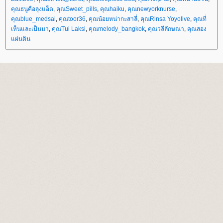
คุณธนูคือลุงแอ็ด
,
คุณSweet_pills
,
คุณhaiku
,
คุณnewyorknurse
,
คุณblue_medsai
,
คุณtoor36
,
คุณน้อยหน่ากะสาลี่
,
คุณRinsa Yoyolive
,
คุณที่
เห็นและเป็นมา
,
คุณTui Laksi
,
คุณmelody_bangkok
,
คุณวลีลักษณา
,
คุณสอง
ผ่นดิน