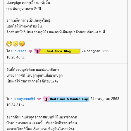
ค่อยๆปลูก ค่อยๆเลี้ยงมาทั้งสิ้น
บางต้นอยู่มาหลายสิบปี
จากเมล็ดกลายเป็นต้นสูงใหญ่
นอกใจให้ร่มเงาที่ร่มเย็น
อีกส่วนหนึ่งก็เป็นความภูมิใจของคนที่เลี้ยงดูมาด้วยเช่นกันนะครับพี่
ดย:
กะว่าก๋า
24 กรกฎาคม 2563
10:28:46 น.
อันนี้ต้องบุญสะท้อน ยอกย้อนกลับค่ะ
บรรยากาศดี ได้ปลูกทุกต้นที่อยากปลูก
เป็นผลให้สุขภาพกายใจดีด้วยนะคะ
ดย:
mcayenne94
24 กรกฎาคม 2563
10:34:31 น.
อยากตื่นมาแล้วสูดอากาศแบบที่มีในบรรยากาศ
บ้านป่ามากเลยค่ะตอนนี้ ...ทีแรกฟ้าก็ว่าจะเขียน
ตะพาบโจทย์นี้นะ เรื่องกรรม ที่อยู่ในโครงสร้าง