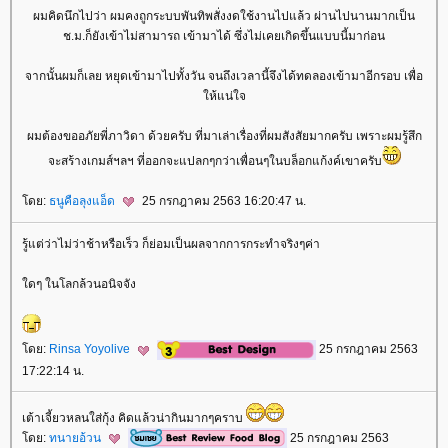
ผมคิดนึกไปว่า ผมคงถูกระบบพันทิพสั่งงดใช้งานไปแล้ว ผ่านไปนานมากเป็น
ช.ม.ก็ยังเข้าไม่สามารถ เข้ามาได้ ซึ่งไม่เคยเกิดขึ้นแบบนี้มาก่อน
จากนั้นผมก็เลย หยุดเข้ามาไปทั้งวัน จนถึงเวลานี้จึงได้ทดลองเข้ามาอีกรอบ เพื่อ
ห้แน่ใจ
ผมต้องขออภัยพี่ภาวิดา ด้วยครับ ที่มาเล่าเรื่องที่ผมสังสัยมากครับ เพราะผมรู้สึก
จะสร้างเกมส์ฯลฯ ที่ออกจะแปลกๆกว่าเพื่อนๆในบล็อกแก้งค์เขาครับ
ดย:
ธนูคือลุงแอ็ด
25 กรกฎาคม 2563 16:20:47 น.
รู้แต่ว่าไม่ว่าช้าหรือเร็ว ก็ย่อมเป็นผลจากการกระทำจริงๆค่า
ดๆ ในโลกล้วนอนิจจัง
ดย:
Rinsa Yoyolive
25 กรกฎาคม 2563
17:22:14 น.
เต้าเจี้ยวหลนใส่กุ้ง คิดแล้วน่ากินมากๆคราบ
ดย:
ทนายอ้วน
25 กรกฎาคม 2563