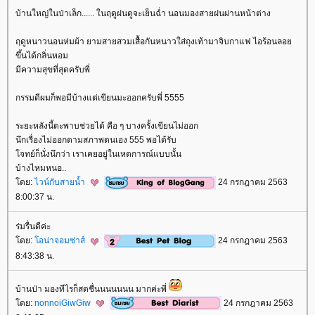
บ้านใหญ่ในป่าเล็ก...... ในฤดูฝนดูจะเย็นฉ่ำ นอนมองสายฝนผ่านหน้าต่าง
ฤดูหนาวนอนห่มผ้า ยามสายสวมเสื้อกันหนาวใส่ถุงเท้ามาจิบกาแฟ ไอร้อนลอ
ขึ้นได้กลิ่นหอม
มีความสุขที่สุดครับพี่
กรรมดีผมก็พอมีบ้างแต่เขียนมะออกครับพี่ 5555
ระยะหลังนี้ตะพาบช่วยได้ คือ ๆ บางครั้งเขียนไม่ออก
นึกเรื่องไม่ออกตามสภาพตนเอง 555 พอได้รับ
จทย์ก็นั่งนึกว่า เราเคยอยู่ในเหตการณ์แบบนั้น
บ้างไหมหนอ..
ดย:
ไวน์กับสายน้ำ
24 กรกฎาคม 2563
8:00:37 น.
ร่มรื่นดีค่ะ
ดย:
อน่าจอมซ่าส์
24 กรกฎาคม 2563
8:43:38 น.
บ้านป่า มองทีไรก็สดชื่นนนนนนน มากค่ะพี่
ดย:
nonnoiGiwGiw
24 กรกฎาคม 2563