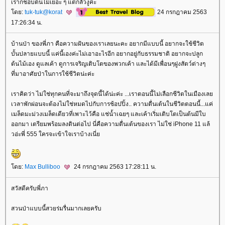
เราก็ชอบต้นไม้เยอะ ๆ แต่กลัวงูค่ะ
ดย:
tuk-tuk@korat
24 กรกฎาคม 2563
17:26:34 น.
บ้านป่า ของพี่ภา คือความฝันของเราเลยนะคะ อยากมีแบบนี้ อยากจะใช้ชีวิต
บั้นปลายแบบนี้ แค่นี้เองค่ะไม่เอาอะไรอีก อยากอยู่กับธรรมชาติ อยากจะปลูก
ต้นไม้เอง ดูแลเค้า ดูการเจริญเติบโตของพวกเค้า และได้มีเพื่อนๆฝูงสัตว์ต่างๆ
ที่มาอาศัยป่าในการใช้ชีวิตน่ะค่ะ
เราคิดว่า ไม่ใช่ทุกคนที่จะมาถึงจุดนี้ได้น่ะค่ะ ...เราตอนนี้ไม่เลือกชีวิตในเมืองเล
เวลาพักผ่อนจะต้องไม่ใช่หมดไปกับการช้อปปิ้ง.. ความตื่นเต้นในชีวิตตอนนี้...แค่
เมล็ดมะม่วงเมล็ดเดียวที่เพาะไว้คือ แช่น้ำเฉยๆ และเค้าเริ่มเติบโตเป็นต้นมีใบ
ออกมา เตรียมพร้อมลงดินต่อไป นี่คือความตื่นเต้นของเรา ไม่ใช่ iPhone 11 แล้
วอ่ะพี่ 555 ใครจะเข้าใจเราบ้างเนี่
ดย:
Max Bulliboo
24 กรกฎาคม 2563 17:28:11 น.
สวัสดีครับพี่ภา
สวนป่าแบบนี้สวยร่มรื่นมากเลยครับ