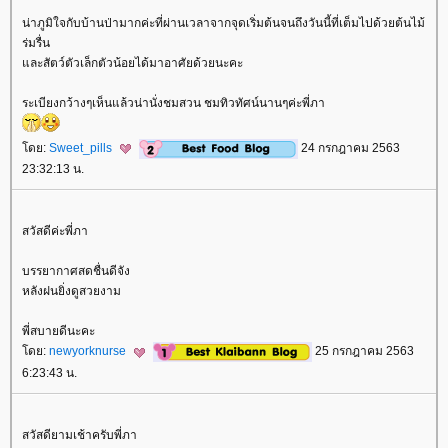
น่าภูมิใจกับบ้านป่ามากค่ะที่ผ่านเวลาจากจุดเริ่มต้นจนถึงวันนี้ที่เต็มไปด้วยต้นไม้
ร่มรื่น
ละสัตว์ตัวเล็กตัวน้อยได้มาอาศัยด้วยนะคะ
ระเบียงกว้างๆเห็นแล้วน่านั่งชมสวน ชมทิวทัศน์นานๆค่ะพี่ภา
ดย:
Sweet_pills
24 กรกฎาคม 2563
23:32:13 น.
สวัสดีค่ะพี่ภา
บรรยากาศสดชื่นดีจัง
หลังฝนยิ่งดูสวยงาม
พี่สบายดีนะคะ
ดย:
newyorknurse
25 กรกฎาคม 2563
6:23:43 น.
สวัสดียามเช้าครับพี่ภา