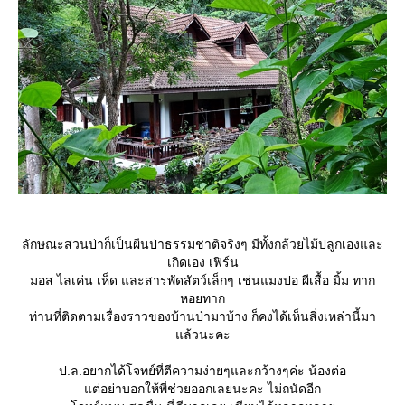
ลักษณะสวนป่าก็เป็นผืนป่าธรรมชาติจริงๆ มีทั้งกล้วยไม้ปลูกเองและ
เกิดเอง เฟิร์น
มอส ไลเค่น เห็ด และสารพัดสัตว์เล็กๆ เช่นแมงปอ ผีเสื้อ มิ้ม ทาก
หอยทาก
ท่านที่ติดตามเรื่องราวของบ้านป่ามาบ้าง ก็คงได้เห็นสิ่งเหล่านี้มา
ล้วนะคะ
ป.ล.อยากได้โจทย์ที่ตีความง่ายๆและกว้างๆค่ะ น้องต่อ
ต่อย่าบอกให้พี่ช่วยออกเลยนะคะ ไม่ถนัดอีก