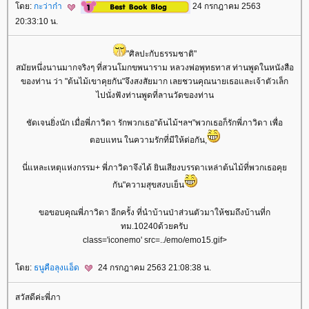
ดย:
กะว่าก๋า
24 กรกฎาคม 2563
20:33:10 น.
"ศิลปะกับธรรมชาติ"
สมัยหนึ่งนานมากจริงๆ ที่สวนโมกขพนาราม หลวงพ่อพุทธทาส ท่านพูดในหนังสือ
ของท่าน ว่า "ต้นไม้เขาคุยกัน"จึงสงสัยมาก เลยชวนคุณนายเธอและเจ้าตัวเล็ก
ไปนั่งฟังท่านพูดที่ลานวัดของท่าน
ชัดเจนยิ่งนัก เมื่อพี่ภาวิดา รักพวกเธอ"ต้นไม้ฯลฯ"พวกเธอก็รักพี่ภาวิดา เพื่อ
ตอบแทน ในความรักที่มีให้ต่อกัน,
นี่แหละเหตุแห่งกรรม+ พี่ภาวิดาจึงได้ ยินเสียงบรรดาเหล่าต้นไม้ที่พวกเธอคุ
กัน"ความสุขสงบเย็น
ขอขอบคุณพี่ภาวิดา อีกครั้ง ที่นำบ้านป่าส่วนตัวมาให้ชมถึงบ้านที่ก
ทม.10240ด้วยครับ
class='iconemo' src=../emo/emo15.gif>
ดย:
ธนูคือลุงแอ็ด
24 กรกฎาคม 2563 21:08:38 น.
สวัสดีค่ะพี่ภา