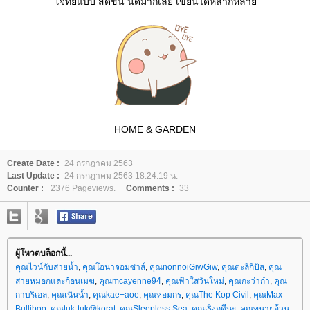
จทย์แบบ สดชื่น นี่ดีมากเลย เขียนได้หลากหลา
HOME & GARDEN
Create Date :
24 กรกฎาคม 2563
Last Update :
24 กรกฎาคม 2563 18:24:19 น.
Counter :
2376 Pageviews.
Comments :
33
ผู้โหวตบล็อกนี้...
คุณไวน์กับสายน้ำ
,
คุณโอน่าจอมซ่าส์
,
คุณnonnoiGiwGiw
,
คุณตะลีกีปัส
,
คุณ
สายหมอกและก้อนเมฆ
,
คุณmcayenne94
,
คุณฟ้าใสวันใหม่
,
คุณกะว่าก๋า
,
คุณ
กาบริเอล
,
คุณเนินน้ำ
,
คุณkae+aoe
,
คุณหอมกร
,
คุณThe Kop Civil
,
คุณMax
Bulliboo
,
คุณtuk-tuk@korat
,
คุณSleepless Sea
,
คุณเริงฤดีนะ
,
คุณทนายอ้วน
,