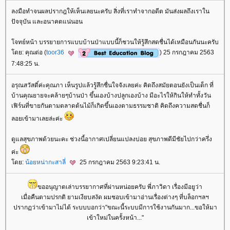
ลงมือทำจนผลปรากฎให้เห็นเลยนะครับ สิ่งที่เราทำจากอดีต มันส่งผลถึงเราใน
ปัจจุบัน และอนาคตแน่นอน
จทย์หน้า บรรยายการแบบบ้านป่าแบบนี้ก็ชวนให้รู้สึกสดชื่นได้เหมือนกันนะครับ
ดย: คุณต่อ (
toor36
) 25 กรกฎาคม 2563
7:48:25 น.
อรุณสวัสดิ์ค่ะคุณภา เห็นรูปแล้วรู้สึกชื่นใจจังเลยค่ะ คิดถึงสมัยตอนยังเป็นเด็ก ที่
บ้านคุณยายจะคล้ายๆบ้านป่า ขึ้นเองบ้างปลูกเองบ้าง มีอะไรให้กินให้ทำทั้งวัน
เฟิร์นที่ขายกันตามตลาดต้นไม้ก็เกิดขึ้นเองตามธรรมชาติ คิดถึงความสดชื่นก็
ลอยเข้ามาเลยล่ะค่ะ
ดูแลสุขภาพด้วยนะคะ ช่วงนี้อากาศเปลี่ยนแปลงบ่อย สุขภาพดีมีชัยไปกว่าครึ่ง
ค่ะ
ดย:
น้อยหน่ากะสาลี่
25 กรกฎาคม 2563 9:23:41 น.
ขออนุญาตเล่าบรรยากาศที่ผ่านหน่อยครับ พี่ภาวิดา เรื่องมีอยูว่า
เมื่อคืนตามปรกติ ยามเงียบสงัด ผมชอบเข้ามาอ่านเรื่องต่างๆ ที่บล็อกฯลฯ
ปรากฏว่าเข้ามาไม่ได้ ระบบบอกว่า"ขณะนี้ระบบมีการใช้งานกันมาก...ขอให้มา
เข้าใหม่ในครั้งหน้า..."