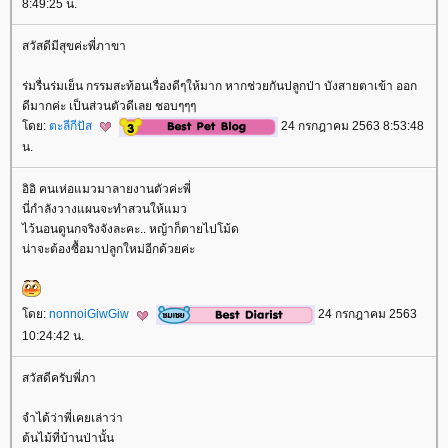
8:49:25 น.
สวัสดีมีสุขค่ะพี่ภาขา
ร่มรื่นร่มเย็น กรรมสะท้อนเรื่องดีๆให้มาก หากช่วยกันปลูกป่า บังสายตาเข้า ออก
ดีมากค่ะ เป็นส่วนตัวดีเลย ชอบๆๆๆ
ดย:
ตะลีกีปัส
24 กรกฎาคม 2563 8:53:48
น.
อิอิ คนเห่อแมวมาลายงานตัวค่ะพี่
นี่กำลังวางแผนจะทำสวนให้แมว
ไว้นอนดูนกจริงจังละคะ.. หญ้าก็ตายไปโม้ด
น่าจะต้องซื้อมาปลูกใหม่อีกด้วยค่ะ
ดย:
nonnoiGiwGiw
24 กรกฎาคม 2563
10:24:42 น.
สวัสดีครับพี่ภา
จำได้ว่าพี่เคยเล่าว่า
ต้นไม้ที่บ้านป่านั้น