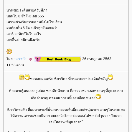
นานๆผมจะตื่นสายครับพี่ภา
นอนไป 8 ชั่วโมงเลย 555
เพราะช่วงวันธรรมดาหมิงไปโรงเรียน
ผมต้องตื่น 6 โฒงเช้าทุกวันเลยครับ
เสาร์ อาทิตย์ไม่รีบอะไร
เลยตื่นสายนิดนนึงครับ
ดย:
กะว่าก๋า
26 กรกฎาคม 2563
11:53:46 น.
ขอขอบคุณครับ พี่ภาวิดา ที่กรุณาบอกประเด็นสำคัญ
คือผมจะรู้ตนเองอยู่เสมอ ชอบคิดนึกแบบ ที่อาจจะพวกเธอหลานๆ ที่ดูแลระบบ
เกิดลำคาญ ตาคนแก่ๆตนนี้เลยบล๊อก ชะเล
พี่ภาวิดาครับ ที่ผมมาถามพี่นั้น เพราะผมเห็นพี่(แอบอ่าน)พวกหลานๆในระบบ จะ
ห้ความเคารพ/ชอบพี่มาก ผมเลยถือโอกาส ผมเองไม่ชอบไปวุนวายกับพวก
เธอ"หลานๆที่ดูแลฯลฯ"