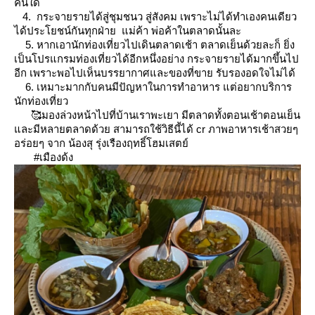
คนใด
4. กระจายรายได้สู่ชุมชนว สู่สังคม เพราะไม่ได้ทำเองคนเดียว
ได้ประโยชน์กันทุกฝ่าย แม่ค้า พ่อค้าในตลาดนั้นละ
5. หากเอานักท่องเที่ยวไปเดินตลาดเช้า ตลาดเย็นด้วยละก็ ยิ่ง
เป็นโปรแกรมท่องเที่ยวได้อีกหนึ่งอย่าง กระจายรายได้มากขึ้นไป
อีก เพราะพอไปเห็นบรรยากาศและของที่ขาย รับรองอดใจไม่ได้
6. เหมาะมากกับคนมีปัญหาในการทำอาหาร แต่อยากบริการ
นักท่องเที่ยว
🥰มองล่วงหน้าไปที่บ้านเราพะเยา มีตลาดทั้งตอนเช้าตอนเย็น
ละมีหลายตลาดด้วย สามารถใช้วิธีนี้ได้ cr ภาพอาหารเช้าสวยๆ
อร่อยๆ จาก น้องสุ รุ่งเรืองฤทธิ์โฮมเสตย์
#เมืองด้ง