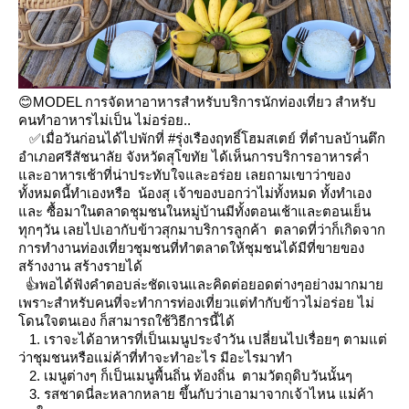
😊MODEL การจัดหาอาหารสำหรับบริการนักท่องเที่ยว สำหรับ
คนทำอาหารไม่เป็น ไม่อร่อย..
✅เมื่อวันก่อนได้ไปพักที่ #รุ่งเรืองฤทธิ์โฮมสเตย์ ที่ตำบลบ้านตึก
อำเภอศรีสัชนาลัย จังหวัดสุโขทัย ได้เห็นการบริการอาหารค่ำ
ละอาหารเช้าที่น่าประทับใจและอร่อย เลยถามเขาว่าของ
ทั้งหมดนี้ทำเองหรือ น้องสุ เจ้าของบอกว่าไม่ทั้งหมด ทั้งทำเอง
ละ ซื้อมาในตลาดชุมชนในหมู่บ้านมีทั้งตอนเช้าและตอนเย็น
ทุกๆวัน เลยไปเอากับข้าวสุกมาบริการลูกค้า ตลาดที่ว่าก็เกิดจาก
การทำงานท่องเที่ยวชุมชนที่ทำตลาดให้ชุมชนได้มีที่ขายของ
สร้างงาน สร้างรายได้
👍พอได้ฟังคำตอบล่ะชัดเจนและคิดต่อยอดต่างๆอย่างมากมา
เพราะสำหรับคนที่จะทำการท่องเที่ยวแต่ทำกับข้าวไม่อร่อย ไม่
ดนใจตนเอง ก็สามารถใช้วิธีการนี้ได้
1. เราจะได้อาหารที่เป็นเมนูประจำวัน เปลี่ยนไปเรื่อยๆ ตามแต่
ว่าชุมชนหรือแม่ค้าที่ทำจะทำอะไร มีอะไรมาทำ
2. เมนูต่างๆ ก็เป็นเมนูพื้นถิ่น ท้องถิ่น ตามวัตถุดิบวันนั้นๆ
3. รสชาดนี่ละหลากหลาย ขึ้นกับว่าเอามาจากเจ้าไหน แม่ค้า