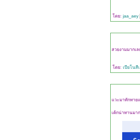
ดย:
jaa_aey
สวยงามมากเลยค
ดย:
เปียโนสี
วะมาทักทายแม่
เค้กน่าทานมากๆ 