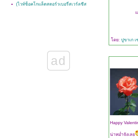
(ไวท์ช็อคโกแล็ตสตอร์วเบอรี่สเวร์ลชีส
เค้ก(white chocolate strawberry swirl
ต
cheesecake)
เลมอนชีสเค้ก((แบบไม่อบ))(No Bake Lemon
Cheese Cake)
ร็อคกี้โร้ด บราวนี่(Rocky Road Brownies)
ดย:
ปูขาเก เ
เค้กงาขี้ม่อน(Perilla Seed Cake)
ชิฟฟ่อนชาเขียว(Green Tea Chiffon Cake)
ชีสเค้กบราวนี่ลายหินอ่อนBbrownieSswirl
ad
Cheesecake)
สตอร์วเบอรี่มูสเค้ก(Strawberry Mousse Cake)
เชอร์รี่สตอร์วเบอร์รี่พาย(cherries and-
strawberries Pie)
รูห์บาร์บทาร์ต (Rhubarb Tart)
บล็คฟอรเรสต์เค้ก(Black Forest cake)
สตอร์วเบอร์รี่ครีมเค้ก(strawberries Cream
Cake)
เค้กแครอท(Carrot Cake)
สไปเดอร์เว็บ ชีสเค้ก(Spider Web Cheese
Cake)
Happy Valenti
ช็อคโกแล็ต พีคานพาย(Chocolate Pecan Pie)
น่าหม่ำจังเล
พายไส้ไก่(Chicken Curry Puff)