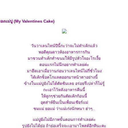
องแม่ปู (My Valentines Cake)
วันวาเลนไทน์ปีนี้กะว่าจะไม่ทำเค้กแล้ว
พอดีคุณดาวห้องอาหารการกิน
มาชวนทำเค้กทำขนมให้มีรูปหัวใจอะไรเงี้
ตอนแรกไม่นึกอยากทำเลยค่ะ
มาฮึดเอาเมื่อวานก่อนวาเลนไทน์ไม่กี่ชั่วโมง
ได้เค้กช็อคโกแลตออกมาหน้าตาอย่างนี้
ข้างในแม่ปูยังไม่ได้ตัดชิมเลย อร่อยรึเปล่าก็ไม่รู้
กะเอาไว้หลังอาหารคืนนี้
ห้ลูกๆช่วยกันตัดเค้กก้อนนี้
อุตส่าห์ยืนเป็นเพื่อนเชียร์แม่
ชมแม่ ยอแม่ ว่าแม่เก่งนักหนา ฮ่าๆ..
ม่ปูยังไม่มีภาพขั้นตอนการทำเลยค่ะ
รูปยังไม่ได้ย่อ ถ้าย่อเสร็จจะเอามาโพสต์อีกทีนะคะ