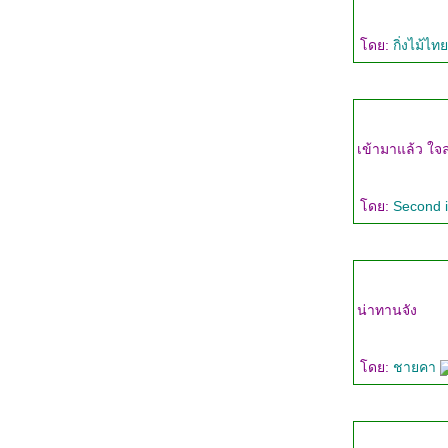
มะเขือเทศ มอสซาเรลล่า ทาร์ต(Tomato-
Mozzarella Tart)
ดย:
กิ่งไม้ไ
ช็อคโกแล็ตชีสเค้ก(Chocolate Cheese Cake)
สปันจ์เค้ก(Spong Cake)
พัฟเพสทรี (puff pastry)
เลมอนชีสเค้กบาร์(Lemon Cheese Cake Bars)
พิมพ์อบเค้ก My Cake Pans
Ice Cream Cone Cupcakes
ชีสเค้กฟักทอง(Pumkin Cheese Cake)
มินิเบอร์รี่ทาร์ต(Mini Berry Tarts)
ดย:
Second 
อิตาเลี่ยนบัตเตอร์ครีม (Italian Buttercream)
Swiss Meringue Buttercream
บล็คเบอร์รี่-บลูเบอร์รี่ คอบเบลอ
ร์(Blackberries-Blueberris Cobbler)
มินิแบล็คเบอร์รี่ & บลูเบอร์รี่ทาร์ต(Mini
น่าทานจัง
Blackberris-Blueberries Tarts)
มินิเลมอนทาร์ต (Mini Lemon Tarts)
Berry Tart with Lemon Curd
ดย:
ชายคา
เค้กส้มราดด้วยแยมมาร์มาเล็ด (Orange Cake
With Cream and Marmalade)
พาวนด์เค้ก (sour cream pound cake)
เค้กวาเลนไทน์ของแม่ปู (My Valentines Cake)