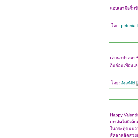
คัพเค้กมะพร้าว (Coconut Cups Cake)
อบเอามือจิ้มช
องเจิ้ลฟู้ดเค้ก-เค้กไข่ขาว (Angle Food Cake)
ช็อคโกแล็ตเค้ก (No Egg Chocolate Cake)
เจลลี่โรล (Jelly Roll Cake)
ดย:
petunia 
พายแอ๊ปเปิ้ล (Apple Pie)
เลมอนทาร์ต (Lemon Tart)
คอฟฟี่เค้ก (Coffee Cake)
ช็อคโกแล็ตพาวด์เค้ก (Chocolate Pound
Cake)
เค้กน่าปาดมาช
บานาน่าครีมพาย (Banana Cream Pie)
กินก่อนเพื่อนเ
สตรอว์เบอร์รี่ชีสเค้ก (Strawberry
Cheesecake)
cottage cheese pie
ดย:
JewNid
ricotta cheesecake
เกาลัดไม่มีเค้กมาฝาก มีแต่หัวใจน้ำแข็งไส กับหัวใจหวา
นกระทู้ขนมวาเลนไทน์นั่นแหละ ฮิฮิ เ