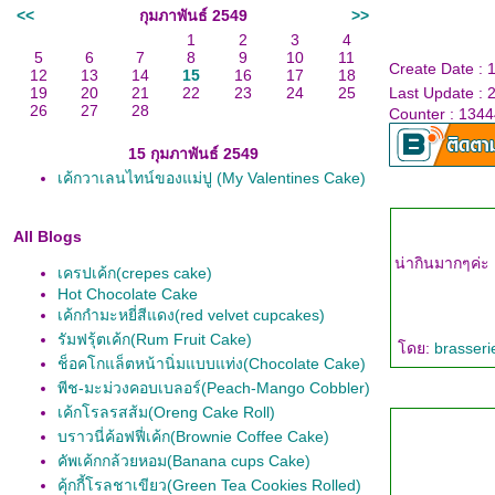
<<
กุมภาพันธ์ 2549
>>
1
2
3
4
5
6
7
8
9
10
11
Create Date : 
12
13
14
15
16
17
18
19
20
21
22
23
24
25
Last Update : 
26
27
28
Counter : 134
15 กุมภาพันธ์ 2549
เค้กวาเลนไทน์ของแม่ปู (My Valentines Cake)
All Blogs
น่ากินมากๆค่ะ แ
เครปเค้ก(crepes cake)
Hot Chocolate Cake
เค้กกำมะหยี่สีแดง(red velvet cupcakes)
รัมฟรุ้ตเค้ก(Rum Fruit Cake)
ดย:
brasser
ช็อคโกแล็ตหน้านิ่มแบบแท่ง(Chocolate Cake)
พีช-มะม่วงคอบเบลอร์(Peach-Mango Cobbler)
เค้กโรลรสส้ม(Oreng Cake Roll)
บราวนี่ค้อฟฟี่เค้ก(Brownie Coffee Cake)
คัพเค้กกล้วยหอม(Banana cups Cake)
คุ้กกี้โรลชาเขียว(Green Tea Cookies Rolled)