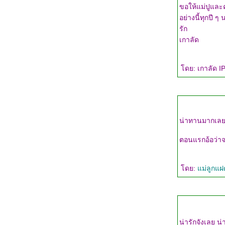
ขอให้แม่ปูและ
อย่างนี้ทุกปี ๆ
รัก
เกาลัด
ดย: เกาลัด IP
น่าทานมากเลยค
ตอนแรกอ้อว่าจ
ดย:
ม่ลูกแ
น่ารักจังเลย น