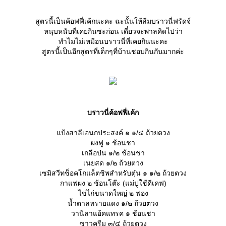
สูตรนี้เป็นค้อฟฟี่เค้กนะคะ ฉะนั้นให้ลืมบราวนี่ฟรัดจ์
หนุบหนับที่เคยกินซะก่อน เดี๋ยวจะพาลคิดไปว่า
ทำไมไม่เหมือนบราวนี่ที่เคยกินนะคะ
สูตรนี้เป็นอีกสูตรที่เด็กๆที่บ้านชอบกินกันมากค่ะ
บราวนี่ค้อฟฟี่เค้ก
ป้งสาลีเอนกประสงค์ ๑ ๑/๔ ถ้วยตวง
ผงฟู ๑ ช้อนชา
เกลือป่น ๑/๒ ช้อนชา
เนยสด ๑/๒ ถ้วยตวง
เซมิสวีทช็อคโกแล็ตชิพสำหรับตุ๋น ๑ ๑/๒ ถ้วยตวง
กาแฟผง ๒ ช้อนโต๊ะ (แม่ปูใช้ดีเคฟ)
ไข่ไก่ขนาดใหญ่ ๒ ฟอง
น้ำตาลทรายแดง ๑/๒ ถ้วยตวง
วานิลาแอ้คแทรค ๑ ช้อนชา
ซาวครีม ๓/๔ ถ้วยตวง