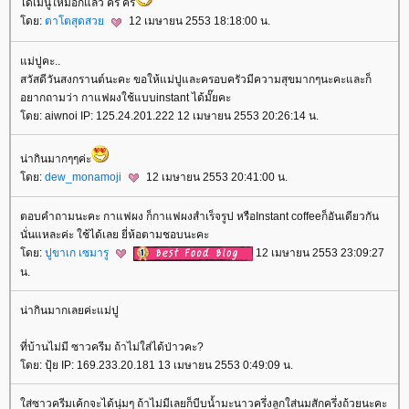
ได้เมนูใหม่อีกแล้ว คริ คริ
ดย:
ตาโตสุดสว
12 เมษายน 2553 18:18:00 น.
ม่ปูคะ..
สวัสดีวันสงกรานต์นะคะ ขอให้แม่ปูและครอบครัวมีความสุขมากๆนะคะและก็
อยากถามว่า กาแฟผงใช้แบบinstant ได้มั๊ยคะ
ดย: aiwnoi IP: 125.24.201.222 12 เมษายน 2553 20:26:14 น.
น่ากินมากๆๆค่ะ
ดย:
dew_monamoji
12 เมษายน 2553 20:41:00 น.
ตอบคำถามนะคะ กาแฟผง ก็กาแฟผงสำเร็จรูป หรือInstant coffeeก็อันเดียวกัน
นั่นแหละค่ะ ใช้ได้เลย ยี่ห้อตามชอบนะคะ
ดย:
ปูขาเก เซมารู
12 เมษายน 2553 23:09:27
น.
น่ากินมากเลยค่ะแม่ปู
ที่บ้านไม่มี ซาวครีม ถ้าไม่ใส่ได้ป่าวคะ?
ดย: ปุ้ย IP: 169.233.20.181 13 เมษายน 2553 0:49:09 น.
ส่ซาวครีมเค้กจะได้นุ่มๆ ถ้าไม่มีเลยก็บีบน้ำมะนาวครึ่งลูกใส่นมสักครึ่งถ้วยนะคะ