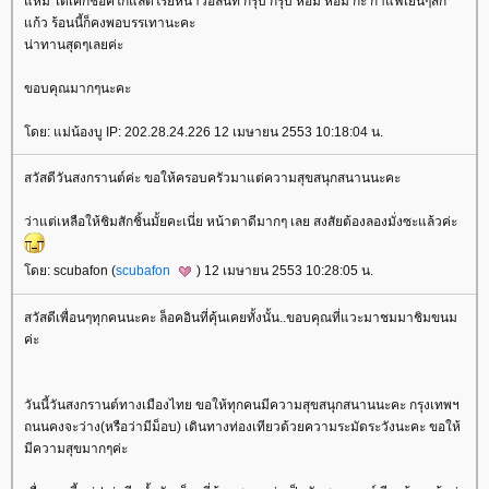
หม ได้เค้กชอคโกแลตโรยหน้าวอลนัท กรุบ กรุบ หอม หอม กะ กาแฟเย็นๆสัก
ก้ว ร้อนนี้ก็คงพอบรรเทานะคะ
น่าทานสุดๆเลยค่ะ
ขอบคุณมากๆนะคะ
ดย: แม่น้องบู IP: 202.28.24.226 12 เมษายน 2553 10:18:04 น.
สวัสดีวันสงกรานต์ค่ะ ขอให้ครอบครัวมาแต่ความสุขสนุกสนานนะคะ
ว่าแต่เหลือให้ชิมสักชิ้นมั้ยคะเนี่ย หน้าตาดีมากๆ เลย สงสัยต้องลองมั่งซะแล้วค่ะ
ดย: scubafon (
scubafon
) 12 เมษายน 2553 10:28:05 น.
สวัสดีเพื่อนๆทุกคนนะคะ ล็อคอินที่คุ้นเคยทั้งนั้น..ขอบคุณที่แวะมาชมมาชิมขนม
ค่ะ
วันนี้วันสงกรานต์ทางเมืองไทย ขอให้ทุกคนมีความสุขสนุกสนานนะคะ กรุงเทพฯ
ถนนคงจะว่าง(หรือว่ามีม็อบ) เดินทางท่องเทียวด้วยความระมัดระวังนะคะ ขอให้
มีความสุขมากๆค่ะ