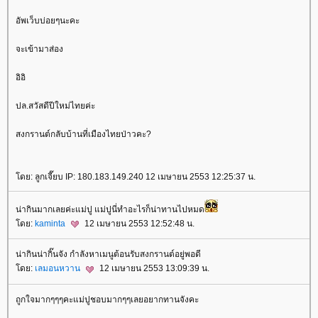
อัพเว็บบ่อยๆนะคะ
จะเข้ามาส่อง
อิอิ
ปล.สวัสดีปีใหม่ไทยค่ะ
สงกรานต์กลับบ้านที่เมืองไทยป่าวคะ?
ดย: ลูกเจี๊ยบ IP: 180.183.149.240 12 เมษายน 2553 12:25:37 น.
น่ากินมากเลยค่ะแม่ปู แม่ปูนี่ทำอะไรก็น่าทานไปหมด
ดย:
kaminta
12 เมษายน 2553 12:52:48 น.
น่ากินน่ากิ๊นจัง กำลังหาเมนูต้อนรับสงกรานต์อยู่พอดี
ดย:
เลมอนหวาน
12 เมษายน 2553 13:09:39 น.
ถูกใจมากๆๆๆคะแม่ปูชอบมากๆๆเลยอยากทานจังคะ