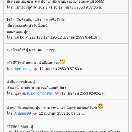
ขั้นตอนก็ไม่ยุ่งยาก แต่ ที่บ้านไม่มีเตาอบ (รอไปก่อนนะหนูดี 5555)
ดย: แม่น้องหนูดี IP: 202.3.71.10 12 เมษายน 2553 9:37:05 น.
ไชโย...ในที่สุดก็มาแล้ว...อยากชิมจังค่ะ...
เดี๋ยวจะลองหัดทำวันนี้เลยน้า
ขอบคุณแม่ปูค่า
ดย: yai kk IP: 222.123.124.195 12 เมษายน 2553 9:44:19 น.
สวยอีกแล้วพี่ปู น่าทานมากๆๆๆๆๆ
สวัสดีปีใหม่ไทยนะค่ะ คิดถึงเสมอคะ
ดย:
wee_nong
12 เมษายน 2553 9:57:53 น.
น่ากินมากๆค่ะแม่ปู
ทำเอาน้ำลายหกรดหน้าจอกันเลยทีเดียว
ดย: นู๋แหม่ม (
Bakingmonster
) 12 เมษายน 2553 9:59:51 น.
น่าหม่ำจังเลยค่ะแม่ปูขา ท่าทางหน้าเค้กนี่คงกรุบกรอบดีจังค่ะ
ดย:
Ananas99
12 เมษายน 2553 10:09:52 น.
สวัสดีค่า คุณแม่ปู