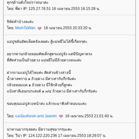
ทุกๆด้านดังใจปรารถนาค่ะ
ดย: พี่ตา IP: 125.27.76.51 16 เมษายน 2553 16:15:28 น.
จิหัดทำบ้างละค่ะ
ดย:
MomTaWan
16 เมษายน 2553 20:33:20 น.
ม่ปูขยันอัพบล็อคจังเลยค่ะ สู้แม่หยีไม่ได้ขี้เกียจๆค่ะ
อยากทานกล้วยหอมคัพเค็กสูตรแม่ปูจัง แต่มีปัญหาตรง
ที่สัดส่วนเป็นถ้วยตวง แม่หยีไม่มีถ้วยตวงหนะค่ะ
ฝากถามแม่ปูได้ไหมค่ะ สัดส่วนข้างล่างนี้
น้ำตาลทราย ๑ ถ้วยตวง มีค่าเท่ากับกี่กรัมค่ะ
กล้วยหอมบด ๑ ถ้วยตวง นี่ใช้กล้วยกี่ลูกค่ะ
ป้งสาลีเอนกประสงค์ ๑ ๓/๔ ถ้วยตวง มีค่าเท่ากับกี่กรัมค่ะ
ขอบคุณแม่ปูล่วงหน้าค่ะ แล้วจะมาฟังคำตอบนะค่ะ
ดย:
ม่น้องKevin and Jasmin
16 เมษายน 2553 21:01:40 น.
น่าทานมากๆเลยคะ มีความสุขมากๆนะคะ
ดย: วีน่า IP: 124.122.220.236 17 เมษายน 2553 18:26:07 น.