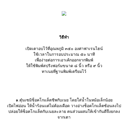
วิธีทำ
เปิดเตาอบไว้ที่อุณหภูมิ ๓๕๐ องศาฟาเรนไฮน์
ช้เวลาในการอบประมาณ ๕๐ นาที
เพื่อง่ายต่อการเอาเค้กออกจากพิมพ์
ห้ใช้พิมพ์สปริงฟอร์มขนาด ๘ นิ้ว หรือ ๙ นิ้ว
ทาเนยที่ฐานพิมพ์เตรียมไว้
๑.ตุ๋นเซมิช็อคโกแล็ตชิพกับเนย โดยใส่น้ำในหม้อเล็กน้อ
เปิดไฟอ่อน ให้น้ำร้อนแต่ไม่ต้องเดือด วางอ่างช็อคโกแล็ตซ้อนลงไป
ปล่อยให้ช็อคโกแล็ตกับเนยละลาย คนส่วนผสมให้เข้ากันดีจึงยกลง
จากเตา