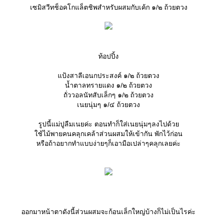
เซมิสวีทช็อคโกแล็ตชิพสำหรับผสมกับเค้ก ๑/๒ ถ้วยตวง
ท้อปปิ้ง
ป้งสาลีเอนกประสงค์ ๑/๒ ถ้วยตวง
น้ำตาลทรายแดง ๑/๒ ถ้วยตวง
ถั่ววอลนัทสับเล็กๆ ๑/๒ ถ้วยตวง
เนยนุ่มๆ ๑/๔ ถ้วยตวง
รูปนี้แม่ปูลืมเนยค่ะ ตอนทำก็ใส่เนยนุ่มๆลงไปด้ว
ช้ไม้พายคนคลุกเคล้าส่วนผสมให้เข้ากัน พักไว้ก่อน
หรือถ้าอยากทำแบบง่ายๆก็เอามือเปล่าๆคลุกเลยค่ะ
ออกมาหน้าตาดังนี้ส่วนผสมจะก้อนเล็กใหญ่บ้างก็ไม่เป็นไรค่ะ