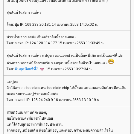
เย้ แม่ปูใจดีจัง ขอบคุณที่ช่วยตอบนะคะ ใช้โยเกิร์ตดีกว่า สะดวกดี :)
สุขสันต์วันสงกรานต์ค่ะ
ดย: ปุ้ย IP: 169.233.20.181 14 เมษายน 2553 14:05:02 น.
น่าหม่ำมากๆเลยค่ะ เห็นแล้วกลืนน้ำลายเลยค่ะ
ดย: alexe IP: 124.120.114.177 15 เมษายน 2553 11:33:49 น.
สุขสันต์วันสงกรานต์ค่ะ แม่ปูขา ตอนแรกอ่านเป็นท็อฟฟี่เค้ก แต่เป็นคอฟฟี่เค้ก
ต่างหาก รสกาฟมีถั่วกรุบกรับ หอมๆแบบนี้ อร่อยลืมอ้วนไปเลยนะคะ
ดย:
ฟันคุดน้อยซี่ที่7
15 เมษายน 2553 13:27:34 น.
ม่ปูคะ...
ถ้าใช้white chocolatแทนchocolate chip ได้มั๊ยคะ แต่ส่วนผสมอื่นยังเหมือนเดิม
นะคะ รบกวนแม่ปูช่วยตอบด้วยค่ะ
ดย: aiwnoi IP: 125.24.240.9 16 เมษายน 2553 13:10:19 น.
สวัสดีวันสงกรานต์ค่ะน้องปู
ขอโทษด้วยค่ะที่มาช้าไปหน่อ
ต่ก็ได้รับสูตรอาหารที่น่ารับประทาน
จากน้องปูเหมือนเดิม พี่ขอให้น้องปูและครอบครัวประสบความสำเร็จใน