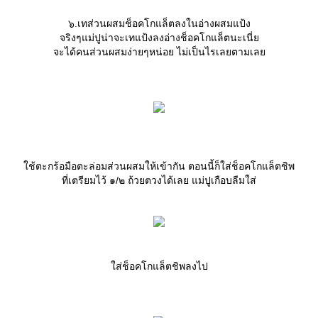
๖.เทส่วนผสมช็อคโกแล็ตลงในอ่างผสมแป้ง
จริงๆแม่ปูน่าจะเทแป้งลงอ่างช็อคโกแล็ตนะเนี่
จะได้คนส่วนผสมง่ายๆหน่อย ไม่เป็นไรเลยตามเล
ช้ตะกร้อมือตะล่อมส่วนผสมให้เข้ากัน ตอนนี้ก็ใส่ช็อคโกแล็ตชิพ
ที่เตรียมไว้ ๑/๒ ถ้วยตวงได้เลย แม่ปูเกือบลืมใส่
ส่ช็อคโกแล็ตชิพลงไป