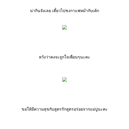
น่ากินจังเลย เดี๋ยวไปชงกาแฟหม่ำกับเค้ก
หวังว่าคงจะถูกใจเพื่อนๆนะคะ
ขอให้มีความสุขกับสูตรรักสูตรอร่อยจากแม่ปูนะคะ