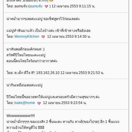
อีกแล้วคะ..อร่อยแน่ๆ ชัวร์ๆๆ
ดย: aumuจัง (
aumuจัง
) 12 เมษายน 2553 9:11:15 น.
น่าหม่ำมากๆเลยค่ะแม่ปู ขอเซ็ฟสูตรไว้ก่อนเลยค่ะ
ม่ปูทำฟันมาแล้ว เป็นไงบ้างค่ะ เข้าที่เข้าทางหรือยังเอ่
ดย:
MommyKitchen
12 เมษายน 2553 9:14:30 น.
มาทันพอดีก่อนเค้กหมด :)
สวัสดีปีใหม่ไทยนะคะแม่ปู
ตอนนี้คนไทยใจร้อนกว่าอากาศค่ะ
ดย: ด.เด็ก ดีใจ IP: 193.162.26.10 12 เมษายน 2553 9:21:53 น.
น่ากินเหมือนเคยค่ะแม่ปู
ปีใหม่ไทยนี้ขออวยพรให้แม่ปูและครอบครัวมีความสุขมากๆ ค่ะ
ดย:
bake@home
12 เมษายน 2553 9:23:54 น.
Wowwwwwww!!!!!
น่าหม่ำมั่กๆๆๆๆ ขอแบ่งสัก 2 ชิ้นนะคะ ทานกับ ลาเต้(ของโปรด) อีก 1 ชิ้นแบ่ง
ความอ้วนให้หนูดีไป อิอิอิ