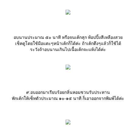
อบนานประมาณ ๕๐ นาที หรือจนเค้กสุก ท้อปปิ้งสีเหลืองสว
เช็คดูโดยใช้มือแตะๆหน้าเค้กก็ได้ค่ะ ถ้าเค้กตึงๆแล้วก็ใช้ได้
ระวังถ้าอบนานเกินไปเนื้อเค้กจะแห้งได้ค่ะ
๙.อบออกมาเรียบร้อยกลิ่นหอมชวนรับประทาน
พักเค้กให้เซ็ทตัวประมาณ ๑๐-๑๕ นาที ก็เอาออกจากพิมพ์ได้ค่ะ