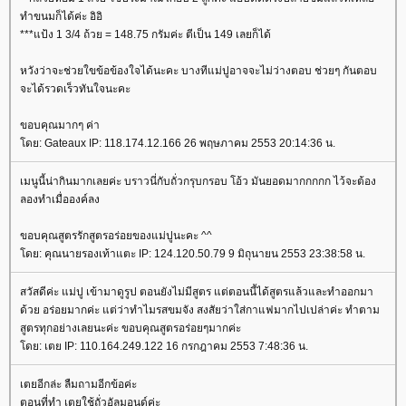
ทำขนมก็ได้ค่ะ อิอิ
***แป้ง 1 3/4 ถ้วย = 148.75 กรัมค่ะ ตีเป็น 149 เลยก็ได้
หวังว่าจะช่วยใขข้อข้องใจได้นะคะ บางทีแม่ปูอาจจะไม่ว่างตอบ ช่วยๆ กันตอบ
จะได้รวดเร็วทันใจนะคะ
ขอบคุณมากๆ ค่า
ดย: Gateaux IP: 118.174.12.166 26 พฤษภาคม 2553 20:14:36 น.
เมนูนี้น่ากินมากเลยค่ะ บราวนี่กับถั่วกรุบกรอบ โอ้ว มันยอดมากกกกก ไว้จะต้อง
ลองทำเมื่อองค์ลง
ขอบคุณสูตรรักสูตรอร่อยของแม่ปูนะคะ ^^
ดย: คุณนายรองเท้าแตะ IP: 124.120.50.79 9 มิถุนายน 2553 23:38:58 น.
สวัสดีค่ะ แม่ปู เข้ามาดูรูป ตอนยังไม่มีสูตร แต่ตอนนี้ได้สูตรแล้วและทำออกมา
ด้วย อร่อยมากค่ะ แต่ว่าทำไมรสขมจัง สงสัยว่าใส่กาแฟมากไปเปล่าค่ะ ทำตาม
สูตรทุกอย่างเลยนะค่ะ ขอบคุณสูตรอร่อยๆมากค่ะ
ดย: เตย IP: 110.164.249.122 16 กรกฎาคม 2553 7:48:36 น.
เตยอีกล่ะ ลืมถามอีกข้อค่ะ
ตอนที่ทำ เตยใช้ถั่วอัลมอนด์ค่ะ