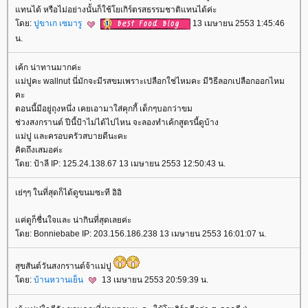
ทนได้ หรือไม่อย่างนั้นก็ใช้โยเกิร์ตรสธรรมชาติแทนได้ค่ะ
ดย:
ปูขาเก เซมารู
13 เมษายน 2553 1:45:46
น.
เค้ก น่าทานมากค่ะ
ม่ปูคะ wallnut นี่มักจะมีรสขมเพราะเปลือกใช่ไหมคะ มีวิธีลอกเปลือกออกไหม
คะ
ตอนนี้มีอยู่ถุงหนึ่ง เคยเอามาใส่คุกกี้ เด็กๆบอกว่าขม
ช่วงสงกรานต์ ปีนี้ป้าไม่ได้ไปไหน จะลองทำเค้กสูตรนี้ดูบ้าง
ม่ปู และครอบครัวสบายดีนะคะ
คิดถึงเสมอค่ะ
ดย: ป้าลี IP: 125.24.138.67 13 เมษายน 2553 12:50:43 น.
เย่ๆๆ ในที่สุดก็ได้ดูขนมซะที อิอิ
ค่ดูก็ชื่นใจและ น่ากินที่สุดเลยค่ะ
ดย: Bonniebabe IP: 203.156.186.238 13 เมษายน 2553 16:01:07 น.
สุขสันต์วันสงกรานต์จ้าแม่ปู
ดย:
บ้านหวานเย็น
13 เมษายน 2553 20:59:39 น.