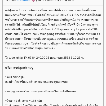
ดย: ผิง (
ไวท์ช็อคชีส
) 24 เมษายน 2553 21:34:40 น.
ม่ปูคะขอเป็นแฟนคลับอย่างเป็นทางการได้มั้ยคะ แอบมาอ่านบล็อคนี้บ่อยมาก
อบทำตามก็หลายหน แต่ไม่ค่อยได้มาเมนท์บ่อยเท่าไหร่ เนื่องจากว่าตัวเล็กจอม
ซนไม่ค่อยชอบให้แม่นั่งหน้าคอมเท่าไหร่ แอบทำเค็กสูตรนี้แล้ว อร่อยมากๆเล
ค่ะ แต่ลืมไปว่าพิมพ์ที่ใช้มันอันใหญ่ ก็เลยต้องทำหน้าท๊อฟฟี่เป็น 2 เท่าของสูตร
บ่งไปให้เพื่อนๆของสามีด้วย สามีบอกว่า "They are crazy for your cake" อิอิ
คนทำเลยอิ่มใจ ต้องรีบกลับมาบอกคุณครู ส่วนที่แอบทำบ่อยๆก็เค้กกล้วยหอม ตัว
เล็กจะชอบมาก ถึงขนาดมาห้อยประตูรอแม่อบขนมเลยเชียว เมนต์ซะยาว ท้า
ที่สุดขอบคุณแม่ปูจากใจจริง ที่คอยแบ่งปันสูตรเด็ดและเคล็ดลับดีๆเสมอมาค่ะ ขอ
ห้แม่และครอบครัวมีความสุขมากๆนะคะ
ดย: delightful IP: 67.84.240.20 15 พฤษภาคม 2553 6:10:25 น.
ว๊บมาเซฟสูตรค่ะแม่ปู
ขอบคุณมากๆค่ะ
ลองทำเค้กงาขี้ม่อนแล้ว อร่อยมากเลยค่ะ คุณพ่อชอบ
ขออนุญาตตอบคำถามของคุณแม่น้อง เควินและจัสมินนะคะ
*น้ำตาล 1 ถ้วยตวง = 185 กรัม
**กล้วยหอม 1 ถ้วย ใช้ประมาณ เกือบ 2 ลูกค่ะ แอบตัดตรงปลายชิมแล้วที่เหลือ