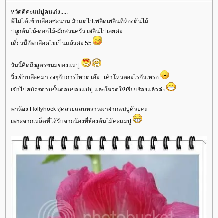
หวัดดีค่ะแม่ปูคนเก่ง.....
พี่ไม่ได้เข้าบล๊อคซะนาน มัวแต่ไปเพลิดเพลินที่ห้องต้นไม้
ปลูกต้นไม้-ดอกไม้-ผักสวนครัว เพลินไปเลยค่ะ
เดี๋ยวนี้อัพบล๊อคไม่เป็นแล้วค่ะ 55
วันนี้คิดถึงสูตรขนมของแม่ปู
วิ่งเข้าบล๊อคมา งงๆกับการโหวต เอ๊ะ...เค้าโหวตอะไรกันเหรอ
เข้าไปสมัครตามขั้นตอนของแม่ปู และโหวตให้เรียบร้อยแล้วค่ะ
พาน้อง Hollyhock สุดสวยแสนหวานมาฝากแม่ปูด้วยค่ะ
เพาะจากเมล็ดที่ได้รับจากน้องที่ห้องต้นไม้ค่ะแม่ปู