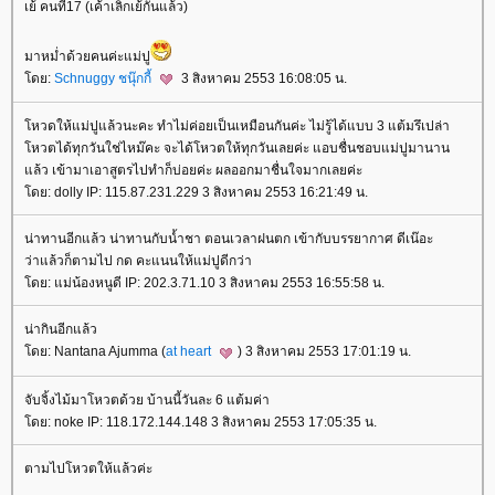
เย้้้ คนที่17 (เค้าเลิกเย้กันแล้ว)
มาหม่ำด้วยคนค่ะแม่ปู
ดย:
Schnuggy ชนุ๊กกี้
3 สิงหาคม 2553 16:08:05 น.
หวดให้แม่ปูแล้วนะคะ ทำไม่ค่อยเป็นเหมือนกันค่ะ ไม่รู้ได้แบบ 3 แต้มรึเปล่า
หวตได้ทุกวันใช่ไหม๊คะ จะได้โหวตให้ทุกวันเลยค่ะ แอบชื่นชอบแม่ปูมานาน
ล้ว เข้ามาเอาสูตรไปทำก็บ่อยค่ะ ผลออกมาชื่นใจมากเลยค่ะ
ดย: dolly IP: 115.87.231.229 3 สิงหาคม 2553 16:21:49 น.
น่าทานอีกแล้ว น่าทานกับน้ำชา ตอนเวลาฝนตก เข้ากับบรรยากาศ ดีเน๊อะ
ว่าแล้วก็ตามไป กด คะแนนให้แม่ปูดีกว่า
ดย: แม่น้องหนูดี IP: 202.3.71.10 3 สิงหาคม 2553 16:55:58 น.
น่ากินอีกแล้ว
ดย: Nantana Ajumma (
at heart
) 3 สิงหาคม 2553 17:01:19 น.
จับจิ้งไม้มาโหวตด้วย บ้านนี้วันละ 6 แต้มค่า
ดย: noke IP: 118.172.144.148 3 สิงหาคม 2553 17:05:35 น.
ตามไปโหวตให้แล้วค่ะ