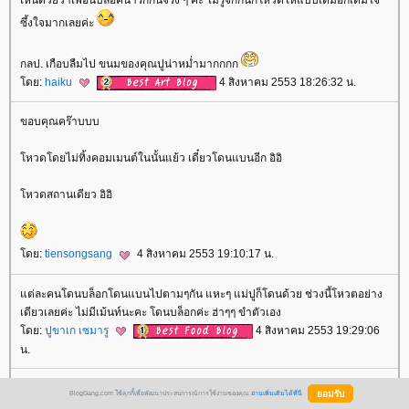
เห็นด้วยว่าเพื่อนบล็อคน่ารักกันจริง ๆ ค่ะ ไม่รู้จักกันก็โหวตให้แบบเต็มอกเต็มใจ
ซึ้งใจมากเลยค่ะ
กลป. เกือบลืมไป ขนมของคุณปูน่าหม่ำมากกกก
ดย:
haiku
4 สิงหาคม 2553 18:26:32 น.
ขอบคุณคร๊าบบบ
หวดโดยไม่ทิ้งคอมเมนต์ในนั้นแย้ว เดี๋ยวโดนแบนอีก อิอิ
หวดสถานเดียว อิอิ
ดย:
tiensongsang
4 สิงหาคม 2553 19:10:17 น.
ต่ละคนโดนบล็อกโดนแบนไปตามๆกัน แหะๆ แม่ปูก็โดนด้วย ช่วงนี้โหวตอย่าง
เดียวเลยค่ะ ไม่มีเม้นท์นะคะ โดนบล็อกค่ะ ฮ่าๆๆ ขำตัวเอง
ดย:
ปูขาเก เซมารู
4 สิงหาคม 2553 19:29:06
น.
เ่อ่อ...ฉัตรไม่โดนนะคะแม่ปู อิอิ
BlogGang.com ใช้คุกกี้เพื่อพัฒนาประสบการณ์การใช้งานของคุณ
อ่านเพิ่มเติมได้ที่นี่