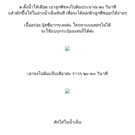
๑.ตั้งน้ำให้เดือด เอาลูกพีชลงไปต้มประมาณ ๒๐ วินาที
ล้วตักขึ้นใส่ในอ่างน้ำเย็นทันที เพื่อจะได้ลอกผิวลูกพีชออกได้ง่ายๆ
เนื้ออร่อย จู้สซี่มากๆเลยค่ะ ใครหาแบบสดๆไม่ได้
จะใช้แบบกระป๋องแทนก็ได้ค่ะ
เอาลงไปต้มแป๊บเดียวค่ะ ราวๆ ๒๐-๓๐ วินาที
ตักใส่ในน้ำเย็น