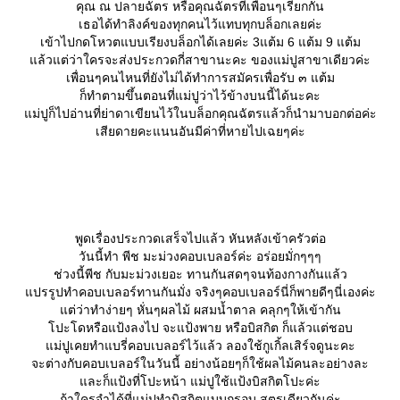
คุณ ณ ปลายฉัตร หรือคุณฉัตรที่เพื่อนๆเรียกกัน
เธอได้ทำลิงค์ของทุกคนไว้แทบทุกบล็อกเลยค่ะ
เข้าไปกดโหวตแบบเรียงบล็อกได้เลยค่ะ 3แต้ม 6 แต้ม 9 แต้ม
ล้วแต่ว่าใครจะส่งประกวดกี่สาขานะคะ ของแม่ปูสาขาเดียวค่ะ
เพื่อนๆคนไหนที่ยังไม่ได้ทำการสมัครเพื่อรับ ๓ แต้ม
ก็ทำตามขึ้นตอนที่แม่ปูว่าไว้ข้างบนนี้ได้นะคะ
ม่ปูก็ไปอ่านที่ย่าดาเขียนไว้ในบล็อกคุณฉัตรแล้วก็นำมาบอกต่อค่ะ
เสียดายคะแนนอันมีค่าที่หายไปเฉยๆค่ะ
พูดเรื่องประกวดเสร็จไปแล้ว หันหลังเข้าครัวต่อ
วันนี้ทำ พีช มะม่วงคอบเบลอร์ค่ะ อร่อยมั่กๆๆๆ
ช่วงนี้พีช กับมะม่วงเยอะ ทานกันสดๆจนท้องกางกันแล้ว
ปรรูปทำคอบเบลอร์ทานกันมั่ง จริงๆคอบเบลอร์นี่ก็พายดีๆนี่เองค่ะ
ต่ว่าทำง่ายๆ หั่นๆผลไม้ ผสมน้ำตาล คลุกๆให้เข้ากัน
ปะโดหรือแป้งลงไป จะแป้งพาย หรือบิสกิต ก็แล้วแต่ชอบ
ม่ปูเคยทำแบรี่คอบเบลอร์ไว้แล้ว ลองใช้กูเกิ้ลเสิร์จดูนะคะ
จะต่างกับคอบเบลอร์ในวันนี้ อย่างน้อยๆก็ใช้ผลไม้คนละอย่างละ
ละก็แป้งที่โปะหน้า แม่ปูใช้แป้งบิสกิตโปะค่ะ
ถ้าใครจำได้ที่แม่ปูทำบิสกิตแบบกรอบ สูตรเดียวกันค่ะ