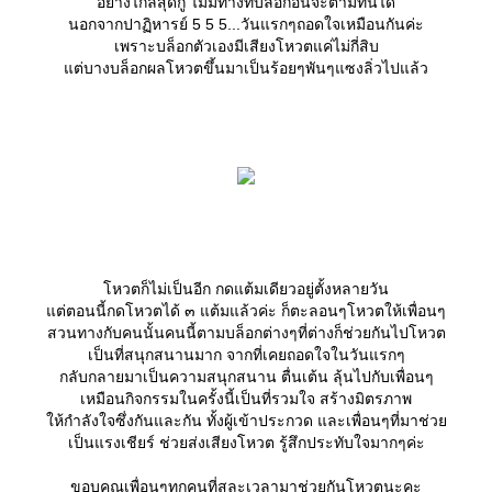
อย่างไกลสุดกู่ ไม่มีทางที่บล็อกอื่นจะตามทันได้
นอกจากปาฏิหารย์ 5 5 5...วันแรกๆถอดใจเหมือนกันค่ะ
เพราะบล็อกตัวเองมีเสียงโหวตแค่ไม่กี่สิบ
ต่บางบล็อกผลโหวตขึ้นมาเป็นร้อยๆพันๆแซงลิ่วไปแล้ว
หวตก็ไม่เป็นอีก กดแต้มเดียวอยู่ตั้งหลายวัน
ต่ตอนนี้กดโหวตได้ ๓ แต้มแล้วค่ะ ก็ตะลอนๆโหวตให้เพื่อนๆ
สวนทางกับคนนั้นคนนี้ตามบล็อกต่างๆที่ต่างก็ช่วยกันไปโหวต
เป็นที่สนุกสนานมาก จากที่เคยถอดใจในวันแรกๆ
กลับกลายมาเป็นความสนุกสนาน ตื่นเต้น ลุ้นไปกับเพื่อนๆ
เหมือนกิจกรรมในครั้งนี้เป็นที่รวมใจ สร้างมิตรภาพ
ห้กำลังใจซึ่งกันและกัน ทั้งผู้เข้าประกวด และเพื่อนๆที่มาช่ว
เป็นแรงเชียร์ ช่วยส่งเสียงโหวต รู้สึกประทับใจมากๆค่ะ
ขอบคุณเพื่อนๆทุกคนที่สละเวลามาช่วยกันโหวตนะคะ