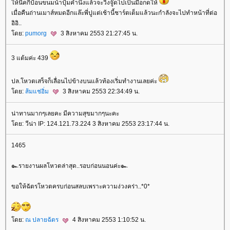
ห้นิคกี้ป้อนขนมน้าปุ้มคำนึงแล้วจะวิ่งจู๊ดไปเป็นมือกดให้
เมื่อคืนถ่านเมาส์หมดอีกแล๊ะพี่ปูแต่เช้านี้ชาร์ตเต็มแล้วนะกำลังจะไปทำหน้าที่ต่อ
อิอิ..
ดย:
pumorg
3 สิงหาคม 2553 21:27:45 น.
3 แต้มค่ะ 439
ปล.โหวตเสร็จก็เลื่อนไปข้างบนแล้วท้องเริ่มทำงานเลยค่ะ
ดย:
ส้มแช่อิ่ม
3 สิงหาคม 2553 22:34:49 น.
น่าทานมากๆเลยคะ มีความสุขมากๆนะคะ
ดย: วีน่า IP: 124.121.73.224 3 สิงหาคม 2553 23:17:44 น.
1465
๛รายงานผลโหวตล่าสุด..รอบก่อนนอนค่ะ๛
ขอให้ฉัตรโหวตครบก่อนสลบเพราะความง่วงคร่า..*0*
ดย:
ณ ปลายฉัตร
4 สิงหาคม 2553 1:10:52 น.