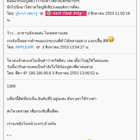
ตอนแรกแม่ปูคิดไว้ว่าจะทำใส่ถ้วยเล็กๆน่ารักๆ
นึกไปนึกมาใส่ถาดใหญ่ทีเดียวเลยอลังการดีค่ะ
ดย:
ปูขาเก เซมารู
3 สิงหาคม 2553 11:50:18
น.
ว้าว....น่าทานจังเลนค่ะ ไม่เคยทานเล
เก่งจังเปิ้ลอยากทำขนมเก่งๆแบบพี่ทำได้หลายอย่าง แอบปลื้ม คิคิ
ดย:
APPLEAIR
3 สิงหาคม 2553 13:04:27 น.
หวตแล้วค่ะแต่ไม่เห็นคำว่าสวัสดีค่ะ..เลย เดี๋ยวไปดูให้ใหม่นะคะ
วันนี้น่ากินตามเคยเป็นกำลังใจให้น้องปูค่ะ/พี่ตาคนสว
ดย: พี่ตา IP: 180.180.90.6 3 สิงหาคม 2553 13:06:52 น.
1306
บล๊อกนี้ติดท๊อปเท็น อันดับที่5 อยู่นะคะ ดันๆ อย่าให้ร่วงค่า
ส่งโหวตล่าสุด เพื่อกระชับพื้นที่ค่ะ
เราจะขยับไปหน้าแรกๆ ด้วยกัน
^ ^