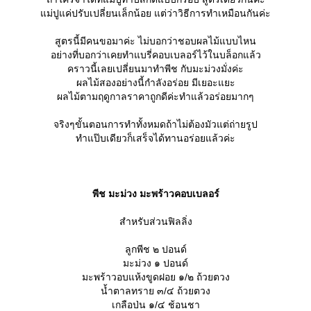
ม่ปูแค่ปรับเปลี่ยนเล็กน้อย แต่ว่าวิธีการทำเหมือนกันค่ะ
สูตรนี้มีคนขอมาค่ะ ไม่บอกว่าชอบผลไม้แบบไหน
อย่างที่บอกว่าเคยทำแบรี่คอบเบลอร์ไว้ในบล็อกแล้ว
คราวนี้เลยเปลี่ยนมาทำพีช กับมะม่วงมั่งค่ะ
ผลไม้สองอย่างนี้กำลังอร่อย มีเยอะแยะ
ผลไม้ตามฤดูกาลราคาถูกดีค่ะทำแล้วอร่อยมากๆ
จริงๆขั้นตอนการทำทั้งหมดถ้าไม่ต้องมัวแต่ถ่ายรูป
ทำแป๊บเดียวก็เสร็จได้ทานอร่อยแล้วค่ะ
พีช มะม่วง มะพร้าวคอบเบลอร์
สำหรับส่วนฟิลลิ่ง
ลูกพีช ๒ ปอนด์
มะม่วง ๑ ปอนด์
มะพร้าวอบแห้งขูดฝอย ๑/๒ ถ้วยตวง
น้ำตาลทราย ๓/๔ ถ้วยตวง
เกลือป่น ๑/๔ ช้อนชา