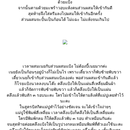
ด้วยแป้ง
จากนั้นตามด้วยมะพร้าวอบแห้งคนส่วนผสมให้เข้ากันดี
สุดท้ายจึงใส่ครีมลงไปผสมให้เข้ากันอีกครั้ง
ส่วนผสมจะปั้นเป็นก้อนได้ ไม่แฉะ ไม่แห้งจนเกินไป
เวลาผสมเนยกับส่วนผสมแป้ง ไม่ต้องบี้เนยมากค่ะ
เนยยังเป็นก้อนๆอยู่บ้างก็ไม่เป็นไร เพราะเดี๋ยวเราก็พับซ้ายพับขวา
เดี๋ยวเนยก็เข้ากับส่วนผสมแป้งเองค่ะ พอส่วนผสมเข้ากันดีแล้ว
ก็โรยแป้งนวลลงบนโต๊ะ คลึงแป้งให้เป็นแผ่นสี่เหลี่ยมผืนผ้า
ล้วก็จัดการพับซ้ายพับขวา แล้วก็คลึงแป้งให้เป็นแผ่น
คลึงแล้วพับสัก ๓ รอบนะคะ ใครไม่เข้าใจให้ตามลิงค์ที่แม่ปูเคยทำไว้
นะคะ
นสูตรบิสกิตแม่ปูทำไว้อย่างชัดเจน จะได้เข้าใจง่ายๆ
ม่ปูใช้พิมพ์สี่เหลี่ยม เวลาคลึงแป้งก็คลึงให้เป็นสี่เหลี่ยมค่ะ
ครมีพิมพ์กลม ก็ให้คลึงแล้วพับ ๓ รอบ ทำเหมือนกันค่ะ
จนสุดท้ายค่อยคลึงแป้งให้เป็นรูปวงกลมเหมือนพิมพ์ที่ตัวเองใช้นะคะ