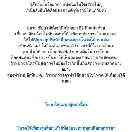
รู้สึกอบอุ่นใจมากๆ แพ้ชนะไม่ใช่เรื่องใหญ่
เหนือสิ่งอื่นใดคือมิตรภาพดีๆที่เรามีให้แก่กันค่ะ
อยากเขียนให้ซึ้งๆก็นึกไม่ออก อิอิ ดึกแล้วด้ว
เดี๋ยวจะอัพบล็อกไม่ทัน ตอนนี้ถ้าเพื่อนๆต้องการโหวตนะคะ
ห้ไปSign up ที่หน้านี้ก่อนค่ะจะโหวตได้ ๓ แต้ม
เขียนชื่อแฝง ใส่อีเมล์และพาสเวิร์ด เท่านี้ก็โอเคแล้วค่ะ
จากนั้นก็ทำการล็อคอินเพื่อรับ ๓ แต้มในการโหวต
ล็อคอินแล้วชื่อเราจะขึ้นมาให้เห็นค่ะจะเขียนว่า สวัสดีค่ะคุณ...
ถ้าหน้าจอใครขึ้นสีขาวๆไม่มีอะไรเกิดขึ้นก็แสดงว่าผิดพลาดบาง
อย่าง
ลองทำใหม่อีกทีนะคะ ถ้าหากว่าใครทำได้แล้วก็ไปโหวตให้เพื่อนๆได้
เลยค่ะ
หวตให้แม่ปูอยู่หน้านี้ค่ะ
หวตให้เพื่อนๆบล็อกแก๊งค์ที่ส่งประกวดทุกบล็อกทุกสาขา