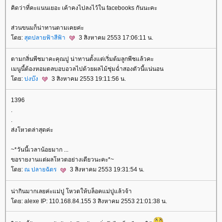
คิดว่าที่คะแนนเยอะ เค้าคงไปลงไว้ใน facebooks กันนะคะ
ส่วนขนมก็น่าทานตามเคยค่ะ
ดย:
สุดปลายฟ้าสีฟ้า
3 สิงหาคม 2553 17:06:11 น.
ตามกลิ่นพีชมาคะคุณปู น่าทานตั้งแต่เริ่มต้มลูกพีชแล้วคะ
เมนูนี้ต้องหอมตลบอบอวลไปด้วยผลไม้ชุ่มฉ่ำสองตัวนี้แน่นอน
ดย:
บ่งบ๊ง
3 สิงหาคม 2553 19:11:56 น.
1396
.
.
ส่งโหวตล่าสุดค่ะ
~*วันนี้เวลาน้อยมาก ...
ขอรายงานแต่ผลโหวตอย่างเดียวนะคะ*~
ดย:
ณ ปลายฉัตร
3 สิงหาคม 2553 19:31:54 น.
น่ากินมากเลยค่ะแม่ปู โหวตให้บล็อคแม่ปูแล้วจ้า
ดย: alexe IP: 110.168.84.155 3 สิงหาคม 2553 21:01:38 น.