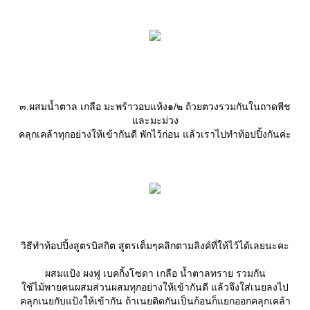
๓.ผสมน้ำตาล เกลือ มะพร้าวอบแห้ง๑/๒ ถ้วยตวงรวมกันในถาดพีช
ละมะม่วง
คลุกเคล้าทุกอย่างให้เข้ากันดี พักไว้ก่อน แล้วเราไปทำท้อปปิ้งกันค่ะ
วิธีทำท้อปปิ้งสูตรบิสกิต สูตรเต็มๆคลิกตามลิงค์ที่ให้ไว้ได้เลยนะคะ
ผสมแป้ง ผงฟู เบคกิ้งโซดา เกลือ น้ำตาลทราย รวมกัน
ช้ไม้พายคนผสมส่วนผสมทุกอย่างให้เข้ากันดี แล้วจึงใส่เนยลงไป
คลุกเนยกับแป้งให้เข้ากัน ถ้าเนยติดกันเป็นก้อนก็แยกออกคลุกเคล้า