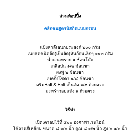
ส่วนท้อปปิ้ง
คลิกชมสูตรบิสกิตแบบกรอบ
ป้งสาลีเอนกประสงค์ ๒๐๐ กรัม
เนยสดชนิดจืด(เย็นจัด)หั่นก้อนเล็กๆ ๑๑๓ กรัม
น้ำตาลทราย ๑ ช้อนโต๊ะ
เกลือป่น ๑/๒ ช้อนชา
ผงฟู ๒ ช้อนชา
เบคกิ้งโซดา ๑/๔ ช้อนชา
ครีมHalf & Half เย็นจัด ๑/๓ ถ้วยตวง
มะพร้าวอบแห้ง ๑ ถ้วยตวง
วิธีทำ
เปิดเตาอบไว้ที่ ๔๐๐ องศาฟาเรนไฮน์
ช้ถาดสี่เหลี่ยม ขนาด ๘ ๑/๒ นิ้ว คูณ ๘ ๑/๒ นิ้ว สูง ๒ ๑/๒ นิ้ว