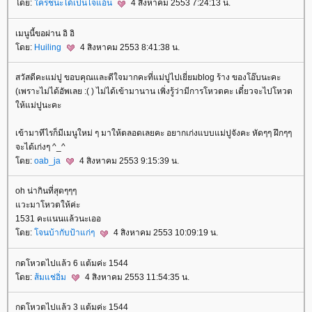
ดย:
ครชนะได้เป็นไจแอ้น
4 สิงหาคม 2553 7:24:13 น.
เมนูนี้ขอผ่าน อิ อิ
ดย:
Huiling
4 สิงหาคม 2553 8:41:38 น.
สวัสดีคะแม่ปู ขอบคุณและดีใจมากคะที่แม่ปูไปเยี่ยมblog ร้าง ของโอ๊บนะคะ
(เพราะไม่ได้อัพเลย :( ) ไม่ได้เข้ามานาน เพิ่งรู้ว่ามีการโหวตคะ เดี๋ยวจะไปโหวต
ห้แม่ปูนะคะ
เข้ามาทีไรก็มีเมนูใหม่ ๆ มาให้ตลอดเลยคะ อยากเก่งแบบแม่ปูจังคะ หัดๆๆ ฝึกๆๆ
จะได้เก่งๆ ^_^
ดย:
oab_ja
4 สิงหาคม 2553 9:15:39 น.
oh น่ากินที่สุดๆๆๆ
วะมาโหวตให้ค่ะ
1531 คะแนนแล้วนะเออ
ดย:
จนบ้ากับป้าแก่ๆ
4 สิงหาคม 2553 10:09:19 น.
กดโหวตไปแล้ว 6 แต้มค่ะ 1544
ดย:
ส้มแช่อิ่ม
4 สิงหาคม 2553 11:54:35 น.
กดโหวตไปแล้ว 3 แต้มค่ะ 1544