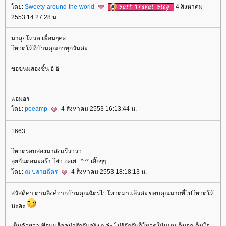
ดย:
Sweety-around-the-world
4 สิงหาคม
2553 14:27:28 น.
มาลุยโหวต เพื่อนๆค่ะ
หวตให้ที่บ้านคุณก๋าทุกวันค่ะ
ขอขนมสองชิ้น อิ อิ
อมอร
ดย:
peeamp
4 สิงหาคม 2553 16:13:44 น.
1663
หวตรอบสองมาส่งแร๊วววว....
ลุยกันต่อนะคร๊า โย่ว อะเย่...^ ^' เอิ๊กๆๆ
ดย:
ณ ปลายฉัตร
4 สิงหาคม 2553 18:18:13 น.
สวัสดีค่า ตามลิงค์จากบ้านคุณฉัตรไปโหวตมาแล้วค่ะ ขอบคุณมากที่ไปโหวตให้
นะคะ