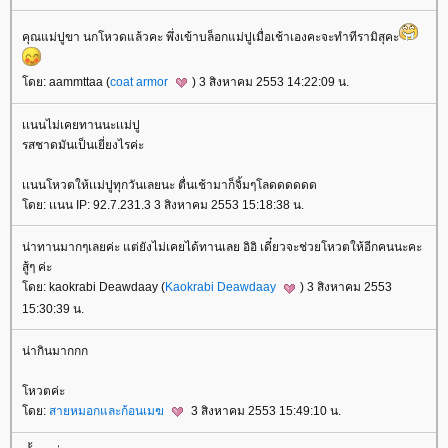
คุณแม่ปูขา นกโหวดแล้วคะ พึ่งเข้าบล็อกแม่ปูเมื่อเช้าเองคะจะทำทีรามิสุคะ
ดย: aammttaa (
coat armor
) 3 สิงหาคม 2553 14:22:09 น.
เเนนไม่เคยทานนะเเม่ปู
รสชาดมันเป็นเยี่ยงไรค่ะ
เเนนโหวตให้เเม่ปูทุกวันเลยนะ ตื่นเช้ามาก็จิ้มๆโลดดดดดด
ดย: เเนน IP: 92.7.231.3 3 สิงหาคม 2553 15:18:38 น.
น่าทานมากๆเลยค่ะ แต่ยังไม่เคยได้ทานเลย อิอิ เดี๋ยวจะช่วยโหวตให้อีกคนนะคะ
สู้ๆ ค่ะ
ดย: kaokrabi Deawdaay (
Kaokrabi Deawdaay
) 3 สิงหาคม 2553
15:30:39 น.
น่ากินมากกก
หวตค่ะ
ดย:
สายหมอกและก้อนเมฆ
3 สิงหาคม 2553 15:49:10 น.