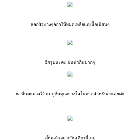
ลอกผิวบางๆออกให้หมดเหลือแต่เนื้อเนียนๆ
อีกรูปนะคะ มันน่ากินมากๆ
๒. หั่นมะม่วงไว้ แม่ปูหั่นทุกอย่างใส่ในถาดสำหรับอบเลยค่ะ
เห็นแล้วอยากกินเดี๋ยวนี้เล