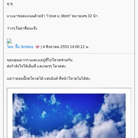
หุ หุ
วะมาขอคะแนนด้วยจ้า "i love u ,Mom" หมายเลข 32 น้า
ว่างๆ ก็อย่าลืมนะจ๊ะ
ดย: จี๊ด (
knitara
) 4 สิงหาคม 2553 14:00:12 น.
ขอบคุณมากๆ นะคะแม่ปูที่ไปโหวตช่วยกัน
ส่งกำลังใจให้เต็มที่ และกดๆๆ โหวตค่ะ
ต่ว่าตอนนี้กดโหวตได้ แต่เม้นท์ ที่หน้าโหวตไม่ได้ค่ะ