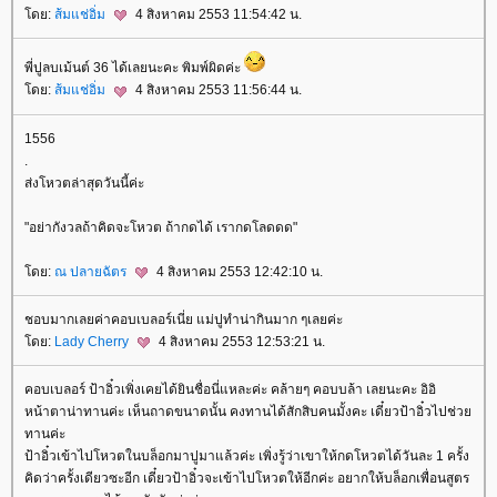
ดย:
ส้มแช่อิ่ม
4 สิงหาคม 2553 11:54:42 น.
พี่ปูลบเม้นต์ 36 ได้เลยนะคะ พิมพ์ผิดค่ะ
ดย:
ส้มแช่อิ่ม
4 สิงหาคม 2553 11:56:44 น.
1556
.
ส่งโหวตล่าสุดวันนี้ค่ะ
"อย่ากังวลถ้าคิดจะโหวต ถ้ากดได้ เรากดโลดดด"
ดย:
ณ ปลายฉัตร
4 สิงหาคม 2553 12:42:10 น.
ชอบมากเลยค่าคอบเบลอร์เนี่ย แม่ปูทำน่ากินมาก ๆเลยค่ะ
ดย:
Lady Cherry
4 สิงหาคม 2553 12:53:21 น.
คอบเบลอร์ ป้าอิ๋วเพิ่งเคยได้ยินชื่อนี่แหละค่ะ คล้ายๆ คอบบล้า เลยนะคะ อิอิ
หน้าตาน่าทานค่ะ เห็นถาดขนาดนั้น คงทานได้สักสิบคนมั้งคะ เดี๋ยวป้าอิ๋วไปช่ว
ทานค่ะ
ป้าอิ๋วเข้าไปโหวตในบล็อกมาปูมาแล้วค่ะ เพิ่งรู้ว่าเขาให้กดโหวตได้วันละ 1 ครั้ง
คิดว่าครั้งเดียวซะอีก เดี๋ยวป้าอิ๋วจะเข้าไปโหวตให้อีกค่ะ อยากให้บล็อกเพื่อนสูตร