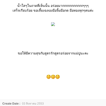
น้ำใสๆในถาดที่เห็นนั้น อร่อยมากกกกกกกกกกกๆๆๆ
เสร็จเรียบร้อย ขอเลี้ยงฉลองมือจิ้มมือกด มือทองทุกๆคนค่ะ
ขอให้มีความสุขกับสูตรรักสูตรอร่อยจากแม่ปูนะคะ
Create Date :
03 สิงหาคม 2553