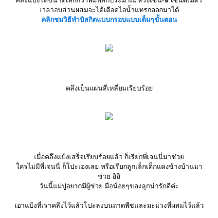
คลึงแป้งให้ขนาดเล็กกว่าพิมพ์สักประมาณ ครึ่งเซ็น-๑ เซ็นติเมตร
เวลาอบส่วนผสมจะได้เดือดไอน้ำแทรกออกมาได้
คลิกชมวิธีทำบิสกิตแบบกรอบแบบเต็มๆขั้นตอน
คลึงเป็นแผ่นสี่เหลี่ยมเรียบร้อ
เมื่อคลึงแป้งเสร็จเรียบร้อยแล้ว ก็เรียกพี่เจนนี่มาช่ว
ครไม่มีพี่เจนนี่ ก็โปะเองเลย หรือเรียกลูกเล็กเด็กแดงข้างบ้านมา
ช่วย อิอิ
วันนี้แม่ปูอยากมีผู้ช่วย มือน้อยๆของลูกน่ารักดีค่ะ
เอาแป้งที่เราคลึงไว้แล้วโปะลงบนถาดพีชและมะม่วงที่ผสมไว้แล้ว