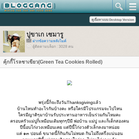
ปูขาเก เซมารู
ฝากข้อความหลังไมค์
ผู้ติดตามบล็อก : 3028 คน
คุ้กกี้โรลชาเขียว(Green Tea Cookies Rolled)
พรุ่งนี้ก็จะถึงวันThanksgivingแล้ว
บ้านไหนทำอะไรกันบ้างคะ หรือใครมีโปรแกรมจะไปไหน
ครมีญาติๆมาบ้านรับประทานอาหารเย็นร่วมกันไหมคะ
ครอบครัวแม่ปูก็เหมือนเดิมทุกๆปีมี พ่อบ้าน แม่ปู และก็เด็กสองคน
ปีนี้อบไก่งวงเหมือนเคย แต่ปีนี้ไก่งวงตัวเล็กลงมาหน่อ
ค่ ๑๓ ปอนด์ ขนาดนี้ก็กินกันไม่หมด กินไม่ถึงครึ่งแน่นอน