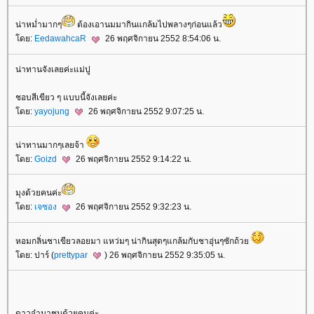
น่าหม่ำมากๆ
ต้องเอานมมากินแกล้มไปพลางๆก่อนแล้ว
ดย:
EedawahcaR
26 พฤศจิกายน 2552 8:54:06 น.
น่าทานจังเลยค่ะแม่ปู
ชอบสีเขียว ๆ แบบนี้จังเลยค่ะ
ดย:
yayojung
26 พฤศจิกายน 2552 9:07:25 น.
น่าทานมากๆเลยจ้า
ดย:
Goizd
26 พฤศจิกายน 2552 9:14:22 น.
มุงด้วยคนค่ะ
ดย:
เจซอง
26 พฤศจิกายน 2552 9:32:23 น.
หอมกลิ่นชาเขียวลอยมา แหว่มๆ น่ากินสุดๆแกล้มกับชาอุ่นๆซักถ้ว
ดย: ปาร์ (
prettypar
) 26 พฤศจิกายน 2552 9:35:05 น.
ดาวจ๋ามาชมด้วยคนค่ะ