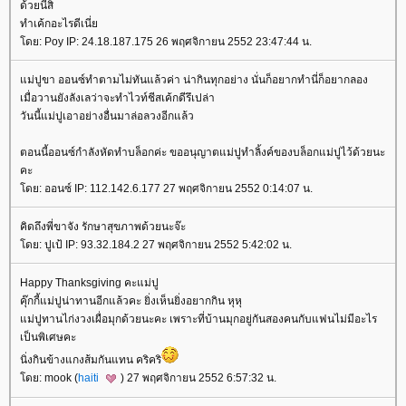
ด้วยนี่สิ
ทำเค้กอะไรดีเนี่
ดย: Poy IP: 24.18.187.175 26 พฤศจิกายน 2552 23:47:44 น.
ม่ปูขา ออนซ์ทำตามไม่ทันแล้วค่า น่ากินทุกอย่าง นั่นก็อยากทำนี่ก็อยากลอง
เมื่อวานยังลังเลว่าจะทำไวท์ชีสเค้กดีรึเปล่า
วันนี้แม่ปูเอาอย่างอื่นมาล่อลวงอีกแล้ว
ตอนนี้ออนซ์กำลังหัดทำบล็อกค่ะ ขออนุญาตแม่ปูทำลิ้งค์ของบล็อกแม่ปูไว้ด้วยนะ
คะ
ดย: ออนซ์ IP: 112.142.6.177 27 พฤศจิกายน 2552 0:14:07 น.
คิดถึงพี่ขาจัง รักษาสุขภาพด้วยนะจ๊ะ
ดย: ปูเป้ IP: 93.32.184.2 27 พฤศจิกายน 2552 5:42:02 น.
Happy Thanksgiving คะแม่ปู
คุ๊กกี้แม่ปูน่าทานอีกแล้วคะ ยิ่งเห็นยิ่งอยากกิน หุหุ
ม่ปูทานไก่งวงเผื่อมุกด้วยนะคะ เพราะที่บ้านมุกอยู่กันสองคนกับแฟนไม่มีอะไร
เป็นพิเศษคะ
นิ่งกินข้างแกงส้มกันแทน คริคริ
ดย: mook (
haiti
) 27 พฤศจิกายน 2552 6:57:32 น.