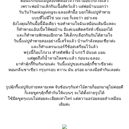
ตอนแรกปีนี้แม่ปูสองจิตสองใจว่าจะไม่อบไก่งวงแล้ว
เพราะพ่อบ้านเลิกกินเนื้อสัตว์แล้ว แต่พ่อบ้านบอกว่า
วันวันThanksgivingจะฉลองสักมื้อ บอกให้แม่ปูทำพา
บบที่ไม่มีไข่ นม เนย ก็เลยว่า อย่าเล
ังไงคุณก็กินมื้อนี้มือเดียว ขอทำตามใจฉันเหมือนเดิมนี่แหละ
ก็ทำพายแอ้ปเปิ้ลให้พ่อบ้าน มีแค่เนยติดครัสท์ เขี่ยออกได้
ละก็ทำพายฟักทองอีกถาด ให้เด็กๆเลือกกินกันได้ตามใจ
วันนี้แม่ปูทำพายสองอย่างนี้เสร็จแล้ว บ้านกำลังหอมเชียวค่ะ
ละก็ทำแครนเบอร์รี่ซ้อสเตรียมไว้แล้ว
พรุ่งนี้ก็อบไก่งวง ทำสตัฟฟิ่ง น้ำเกรวี่ มันบด แยม
ค่พูดถึงก็น้ำลายไหลซะแล้ว ก่อนจะฉลอง..
มาทำคุ้กกี้กินกันก่อนค่ะ วันนี้แม่ปูขอเสนอคุ้กกี้ชาเขียวค่ะ
หอมกลิ่นชาเขียว กรุบกรอบ หวาน มัน อร่อย มาลงมือทำกันเลยค่ะ
รูปคุ้กกี้แม่ปูจับถ่ายหลายเทค จับซ้อนๆกันท่าไม้ตายก็ออกมาดูไม่ค่อยดี
ก็เลยขูดๆคุ้กกี้ทำก้นให้แบนๆ จะได้ตั้งถ่ายรูปได้
ช้มีดขูดๆแบบไม่ค่อยละเอียดเท่าไหร่ แต่ความอร่อยลอยลำเหมือน
เดิมค่ะ