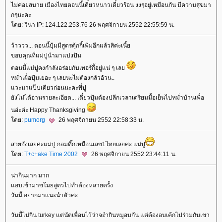
ไม่ค่อยสบาย เมืองไทยตอนนี้เดี๋ยวหนาวเดี๋ยวร้อน งงๆอยู่เหมือนกัน มีความสุขมา
กๆนะคะ
ดย: วีน่า IP: 124.122.253.76 26 พฤศจิกายน 2552 22:55:59 น.
ว้าววว... ตอนนี้ปุ้มมีสูตรคุ้กกี้เพิ่มอีกแล้วสิค่ะเนี้
ขอบคุณที่แม่ปูนำมาแบ่งปัน
ตอนนี้แม่ปูคงกำลังอร่อยกับเทอร์กี้อยู่แน่ ๆ เล
หม่ำเผื่อปุ้มเยอะ ๆ เลยนะไม่ต้องกลัวอ้วน..
วะมาแป๊บเดียวก่อนนะคะพี่ปู
ังไม่ได้อ่านรายละเอียด... เดี๋ยวปุ้มต้องปลีกเวลาเตรียมมื้อเย็นไปหม่ำบ้านเพื่อ
นอ่ะค่ะ Happy Thanksgiving
ดย:
pumorg
26 พฤศจิกายน 2552 22:58:33 น.
สวยจังเลยค่ะแม่ปู กลมดิ๊กเหมือนเลข1ไทยเลยค่ะ แม่ปู
ดย:
T+c+ake Time 2002
26 พฤศจิกายน 2552 23:44:11 น.
น่ากินมาก มาก
อบเข้ามาขโมยสูตรไปทำต้องหลายครั้ง
วันนี้ อยากมาแนะนำตัวค่ะ
วันนี้ไม่กิน turkey แต่นัดเพื่อนไว้ว่าจะำกินหมูอบกัน แต่ต้องอบเค้กไปร่วมกับเขา