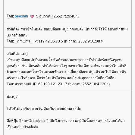
ดย:
peeshin
5 ธันวาคม 2552 7:29:40 น.
สวัสดีค่ะ สมาชิกใหม่ค่ะ ชอบบล๊อกเเม่ปู มากเลยค่ะ เป็นกำลังใจให้ อยากทำขนม
เบเกอรี่เลยค่ะ
ดย: _vimOnta_ IP: 119.42.86.73 5 ธันวาคม 2552 9:01:08 น.
สวัสดีค่ะ แม่ปู
เข้ามาดูบล๊อกแม่ปูก็หลายครั้ง หัดทำขนมหลายๆอย่าง ก็ทำได้อร่อยจริงๆตาม
สูตรด้วย เช่น เค๊กรสส้ม ทำได้อร่อยจริงๆ กลายเป็นเค๊กประจำครอบครัวไปแล้วฮิ
ฮิ พยายามจะลดน้ำหนัก แต่พอเข้าแวะมาเยี่ยมบล๊อกแม่ปูแล้ว อดไม่ได้แวะเข้า
ครัวหาอะไรทำตามดีกว่า ไม่เข้าใจว่าคนอะไรเก่งทุกอย่าง นับถือ นับถือ
ดย: สาวทุกสมัย IP: 62.199.121.231 7 ธันวาคม 2552 18:41:30 น.
น้องปูจ๋า
ไม่ใช่ไม่เจอกันหลายวัน มันเป็นหลายเดือนเลยค่ะ
คือพี่ปุ้มเรียนหนังสือต่อค่ะ อีกปีครึ่งกว่าจะจบ พอดีวันนี้ขอหยุดหายใจเลยได้มา
เขียนบล๊อกบ้างอ่ะค่ะ