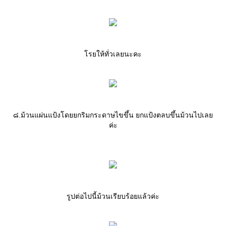
รยให้ทั่วเลยนะคะ
๘.ม้วนแผ่นแป้งโดยยกริมกระดาษไขขึ้น ยกแป้งตลบขึ้นม้วนไปเล
ค่ะ
รูปต่อไปนี้ม้วนเรียบร้อยแล้วค่ะ