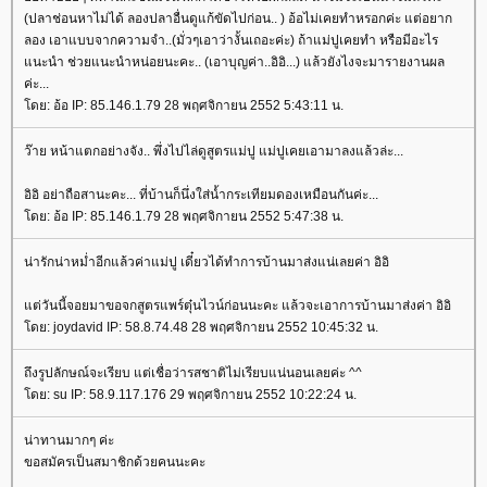
(ปลาช่อนหาไม่ได้ ลองปลาอื่นดูแก้ขัดไปก่อน.. ) อ้อไม่เคยทำหรอกค่ะ แต่อยาก
ลอง เอาแบบจากความจำ..(มั่วๆเอาว่างั้นเถอะค่ะ) ถ้าแม่ปูเคยทำ หรือมีอะไร
นะนำ ช่วยแนะนำหน่อยนะคะ.. (เอาบุญค่า..อิอิ...) แล้วยังไงจะมารายงานผล
ค่ะ...
ดย: อ้อ IP: 85.146.1.79 28 พฤศจิกายน 2552 5:43:11 น.
ว๊าย หน้าแตกอย่างจัง.. พึ่งไปไล่ดูสูตรแม่ปู แม่ปูเคยเอามาลงแล้วล่ะ...
อิอิ อย่าถือสานะคะ... ที่บ้านก็นึ่งใส่น้ำกระเทียมดองเหมือนกันค่ะ...
ดย: อ้อ IP: 85.146.1.79 28 พฤศจิกายน 2552 5:47:38 น.
น่ารักน่าหม่ำอีกแล้วค่าแม่ปู เดี๋ยวได้ทำการบ้านมาส่งแน่เลยค่า อิอิ
ต่วันนี้จอยมาขอจกสูตรแพร์ตุ๋นไวน์ก่อนนะคะ แล้วจะเอาการบ้านมาส่งค่า อิอิ
ดย: joydavid IP: 58.8.74.48 28 พฤศจิกายน 2552 10:45:32 น.
ถึงรูปลักษณ์จะเรียบ แต่เชื่อว่ารสชาติไม่เรียบแน่นอนเลยค่ะ ^^
ดย: su IP: 58.9.117.176 29 พฤศจิกายน 2552 10:22:24 น.
น่าทานมากๆ ค่ะ
ขอสมัครเป็นสมาชิกด้วยคนนะคะ