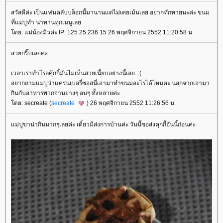
สวัสดีค่ะ เป็นแฟนคลับบล็อกนี้มานานแต่ไม่เคยเม้นเลย อยากทักทายนะค่ะ ขนม
ที่แม่ปูทำ น่าทานทุกเมนูเล
ดย: แม่น้องมิวค่ะ IP: 125.25.236.15 26 พฤศจิกายน 2552 11:20:58 น.
สวยกริ๊บเลยค่ะ
เวลาเราทำโรลคุ้กกี้มันไม่เห็นสวยเนี้ยบอย่างนี้เลย..:(
อยากถามแม่ปูว่าแครนเบอรี่ซอสนี่เอามาทำขนมอะไรได้ไหมคะ นอกจากเอามา
กินกับอาหารพวกจานย่างๆ อบๆ ทั้งหลายค่ะ
ดย: secreate (
secreate
) 26 พฤศจิกายน 2552 11:26:56 น.
ม่ปูขาน่ากินมากๆเลยค่ะ เดี๋ยวมีส่งการบ้านค่ะ วันนี้ขอส่งคุกกี้อันนี้ก่อนค่ะ