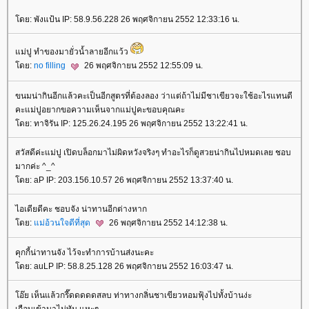
ดย: พังแป้น IP: 58.9.56.228 26 พฤศจิกายน 2552 12:33:16 น.
ม่ปู ทำของมายั่วน้ำลายอีกแว้ว
ดย:
no filling
26 พฤศจิกายน 2552 12:55:09 น.
ขนมน่ากินอีกแล้วคะเป็นอีกสูตรที่ต้องลอง ว่าแต่ถ้าไม่มีชาเขียวจะใช้อะไรแทนดี
คะแม่ปูอยากขอความเห็นจากแม่ปูคะขอบคุณคะ
ดย: ทาจิรัน IP: 125.26.24.195 26 พฤศจิกายน 2552 13:22:41 น.
สวัสดีค่ะแม่ปู เปิดบล็อกมาไม่ผิดหวังจริงๆ ทำอะไรก็ดูสวยน่ากินไปหมดเลย ชอบ
มากค่ะ ^_^
ดย: aP IP: 203.156.10.57 26 พฤศจิกายน 2552 13:37:40 น.
ไอเดียดีคะ ชอบจัง น่าทานอีกต่างหาก
ดย:
ม่อ้วนใจดีที่สุด
26 พฤศจิกายน 2552 14:12:38 น.
คุกกี้น่าทานจัง ไว้จะทำการบ้านส่งนะคะ
ดย: auLP IP: 58.8.25.128 26 พฤศจิกายน 2552 16:03:47 น.
อ๊ย เห็นแล้วกรี๊ดดดดดสลบ ท่าทางกลิ่นชาเขียวหอมฟุ้งไปทั้งบ้านง่ะ
เกือบเข้ามาไม่ทัน แหะๆ