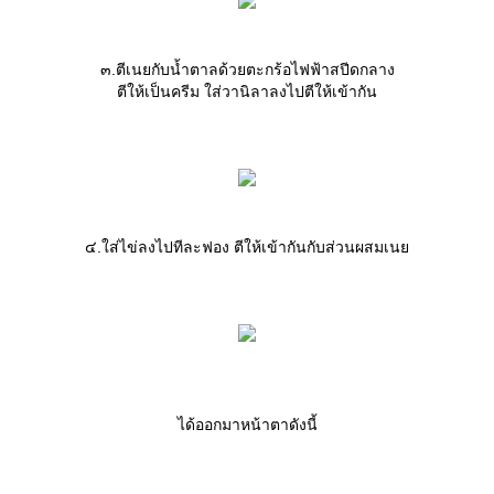
๓.ตีเนยกับน้ำตาลด้วยตะกร้อไฟฟ้าสปีดกลาง
ตีให้เป็นครีม ใส่วานิลาลงไปตีให้เข้ากัน
๔.ใส่ไข่ลงไปทีละฟอง ตีให้เข้ากันกับส่วนผสมเน
ได้ออกมาหน้าตาดังนี้