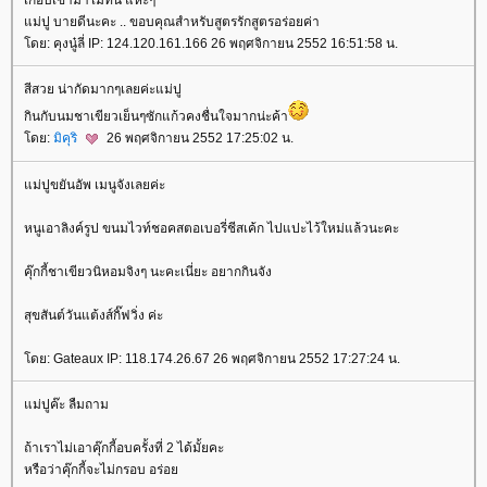
ม่ปู บายดีนะคะ .. ขอบคุณสำหรับสูตรรักสูตรอร่อยค่า
ดย: คุงนู๋ลี่ IP: 124.120.161.166 26 พฤศจิกายน 2552 16:51:58 น.
สีสวย น่ากัดมากๆเลยค่ะแม่ปู
กินกับนมชาเขียวเย็นๆซักแก้วคงชื่นใจมากน่ะค้า
ดย:
มิคุริ
26 พฤศจิกายน 2552 17:25:02 น.
ม่ปูขยันอัพ เมนูจังเลยค่ะ
หนูเอาลิงค์รูป ขนมไวท์ชอคสตอเบอรี่ชีสเค้ก ไปแปะไว้ใหม่แล้วนะคะ
คุ๊กกี้ชาเขียวนิหอมจิงๆ นะคะเนี่ยะ อยากกินจัง
สุขสันต์วันแต้งส์กิ๊ฟวิ่ง ค่ะ
ดย: Gateaux IP: 118.174.26.67 26 พฤศจิกายน 2552 17:27:24 น.
ม่ปูค๊ะ ลืมถาม
ถ้าเราไม่เอาคุ๊กกี้อบครั้งที่ 2 ได้มั้ยคะ
หรือว่าคุ๊กกี้จะไม่กรอบ อร่อ