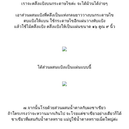
เราจะคลึงแป้งบนกระดาษไขค่ะ จะได้ม้วนได้ง่ายๆ
เอาส่วนผสมแป้งที่คลึงเป็นแท่งกลมยาววางบนกระดาษไข
ตบแป้งให้แบน ใช้กระดาษไขอีกแผ่นวางทับแป้ง
ล้วใช้ไม้คลึงแป้ง คลึงแป้งให้เป็นแผ่นขนาด ๑๖ คูณ ๙ นิ้ว
ได้ส่วนผสมแป้งแป็นแผ่นแบบนี้
๗.จากนั้นโรยด้วยส่วนผสมน้ำตาลกับผงชาเขียว
ถ้าใครเกรงว่าจะหวานมากเกินไป จะโรยแค่ชาเขียวอย่างเดียวก็ได้
ชาเขียวที่ผสมกับน้ำตาลทราย แม่ปูใช้น้ำตาลทรายเม็ดใหญ่ค่ะ