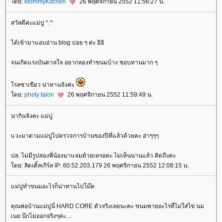
ดย:
MommyKitchen
26 พฤศจิกายน 2552 11:56:27 น.
สวัสดีค่ะแม่ปู ^.^
ได้เข้ามาแอบอ่าน blog บ่อย ๆ ค่ะ อิอิ
จนเกิดแรงบันดาลใจ อยากลองทำขนมบ้าง ชอบทานมาก ๆ
รลชาเขียว น่าทานจังค่ะ
ดย:
phety talon
26 พฤศจิกายน 2552 11:59:49 น.
น่ากินจังคะ แม่ปู
วะมาตามแม่ปูไปตรวจการบ้านของปีที่แล้วด้วยคะ ฮ่าๆๆๆ
ปล. ไม่มีรูปสองพี่น้องมาแจมด้วยเหรอคะ ไม่เห็นนานแล้ว คิดถึงคะ
ดย: ลิตเติ้ลเกิร์ล IP: 60.52.203.179 26 พฤศจิกายน 2552 12:08:15 น.
ม่ปูทำขนมอะไรก็น่าทานไปโม๊ด
คุณพ่อบ้านแม่ปูนี่ HARD CORE ตัวจริงเลยนะคะ ขนมพายอะไรที่ไม่ใส่ไข่ นม
เนย นึกไม่ออกจริงๆค่ะ....