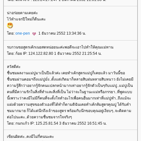
น่าอร่อยตามเคยค่ะ
ไว้ทำแจกปีใหม่ก็ดีนะคะ
ดย:
one-pen
1 ธันวาคม 2552 13:34:36 น.
รบกวนขอสูตรเค้กเนยสดหน่อยนะค่ะพอดีจะเอาไปทำให้คุณแม่ทาน
ดย: ก้อย IP: 124.122.82.80 1 ธันวาคม 2552 21:25:54 น.
สวัสดีค่ะ
ชื่นชมผลงานแม่ปูมาเป็นปีแล้วค่ะ เคยทำเค้กสูตรแม่ปูก็เคยแล้ว มาวันนี้ขอ
ชื่นชมผ่านคอมฯถึงแม่ปูมั่ง..ตั้งแต่เกิดมาก็หลายสิบฝนหลายสิบหนาว ยังไม่เคยมี
ความรู้สึกว่าอยากรู้จักคนแปลกหน้ามากเท่าอยากรู้จักตัวเป็นๆกับแม่ปู..แม่ปูเป็น
คนที่มีความรักในสิ่งที่ทำและสิ่งที่เป็น ไม่ว่าจะในฐานะแม่หรือภรรยา..ที่พูดแบบ
นี้เพราะว่าคงมีไม่มีกี่คนที่จะตั้งใจทำอะไรเพื่อคนอื่นมากเท่าที่แม่ปูทำ..ถึงแม้จะ
ฝงด้วยความสุขของตัวเองที่ได้ทำก็ตามดิฉันเคยทำเค้กส้มสูตรคุณปู ได้รับคำ
ชมมากมาย ก็ได้แต่นึกถึงเจ้าของสูตร พร้อมกับนึกขอบคุณอยู่เงียบๆ..จะติดตาม
ต่อไปนะคะ..ด้วยความชื่นชมจากใจจริงๆ
ดย: กนกแก้ว IP: 125.25.81.54 3 ธันวาคม 2552 16:51:45 น.
เขียนผิดค่ะ..คงมีไม่กี่คนนะคะ