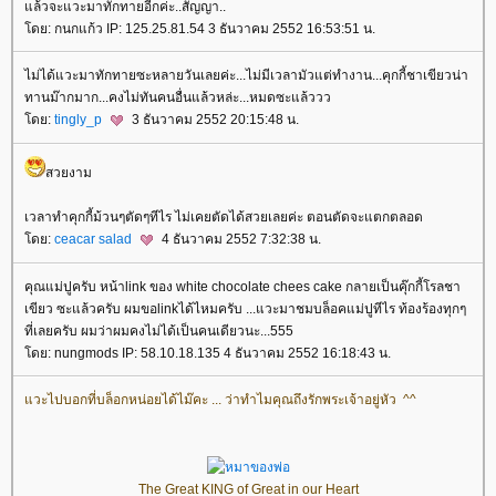
ล้วจะแวะมาทักทายอีกค่ะ..สัญญา..
ดย: กนกแก้ว IP: 125.25.81.54 3 ธันวาคม 2552 16:53:51 น.
ไม่ได้แวะมาทักทายซะหลายวันเลยค่ะ...ไม่มีเวลามัวแต่ทำงาน...คุกกี้ชาเขียวน่า
ทานม๊ากมาก...คงไม่ทันคนอื่นแล้วหล่ะ...หมดซะแล้ววว
ดย:
tingly_p
3 ธันวาคม 2552 20:15:48 น.
สวยงาม
เวลาทำคุกกี้ม้วนๆตัดๆทีไร ไม่เคยตัดได้สวยเลยค่ะ ตอนตัดจะแตกตลอด
ดย:
ceacar salad
4 ธันวาคม 2552 7:32:38 น.
คุณแม่ปูครับ หน้าlink ของ white chocolate chees cake กลายเป็นคุ๊กกี้โรลชา
เขียว ซะแล้วครับ ผมขอlinkได้ไหมครับ ...แวะมาชมบล็อคแม่ปูทีไร ท้องร้องทุกๆ
ที่เลยครับ ผมว่าผมคงไม่ได้เป็นคนเดียวนะ...555
ดย: nungmods IP: 58.10.18.135 4 ธันวาคม 2552 16:18:43 น.
วะไปบอกที่บล็อกหน่อยได้ไม๊คะ ... ว่าทำไมคุณถึงรักพระเจ้าอยู่หัว ^^
The Great KING of Great in our Heart