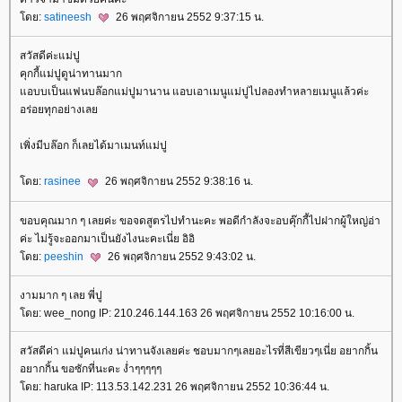
ดย:
satineesh
26 พฤศจิกายน 2552 9:37:15 น.
สวัสดีค่ะแม่ปู
คุกกี้แม่ปูดูน่าทานมาก
อบบเป็นแฟนบล๊อกแม่ปูมานาน แอบเอาเมนูแม่ปูไปลองทำหลายเมนูแล้วค่ะ
อร่อยทุกอย่างเล
เพิ่งมีบล๊อก ก็เลยได้มาเมนท์แม่ปู
ดย:
rasinee
26 พฤศจิกายน 2552 9:38:16 น.
ขอบคุณมาก ๆ เลยค่ะ ขอจดสูตรไปทำนะคะ พอดีกำลังจะอบคุ๊กกี้ไปฝากผู้ใหญ่อ่า
ค่ะ ไม่รู้จะออกมาเป็นยังไงนะคะเนี่ย อิอิ
ดย:
peeshin
26 พฤศจิกายน 2552 9:43:02 น.
งามมาก ๆ เลย พี่ปู
ดย: wee_nong IP: 210.246.144.163 26 พฤศจิกายน 2552 10:16:00 น.
สวัสดีค่า แม่ปูคนเก่ง น่าทานจังเลยค่ะ ชอบมากๆเลยอะไรที่สีเขียวๆเนี่ย อยากกิ้น
อยากกิ้น ขอซักที่นะคะ ง่ำๆๆๆๆๆ
ดย: haruka IP: 113.53.142.231 26 พฤศจิกายน 2552 10:36:44 น.