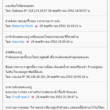
อบข้องใจนิดหน่อยค่ะ
ดย: Gateaux IP: 118.174.26.67 26 พฤศจิกายน 2552 18:50:57 น.
สวยจังค่ะ ชอบคุกกี้กรอบ ๆ น่าทานมาก ๆ ค่ะ
ดย:
Baked by PonG
26 พฤศจิกายน 2552 19:19:12 น.
น่ารักจังเลยค่ะแม่ปู เหมือนแยมโรลอบกรอบเลย สีก็สวยด้ว
ดย:
may-indy
26 พฤศจิกายน 2552 19:35:43 น.
สวัสดีค่ะแม่ปู
กำลังมองหาคุกกี้แบบใหม่ๆ อยู่พอดี เดี๋ยวจะต้องลองทำดูหน่อยนะคะ
คืออยากทราบว่าสูตรนี้หวานมากมั้ยคะ ต้องลดน้ำตาลลงหรือเปล่า ถ้าแม่ปูตอบ
ไม่ทัน ก็จะลองดูอาทิตย์นี้ล่ะค่ะ
ดย: แม่แอล IP: 58.136.30.161 26 พฤศจิกายน 2552 20:05:16 น.
น่าทานจังเลยค่ะแม่ปู
คงจะกรุบ ๆ กรอบ ๆ ทานกับกาแฟคงจะเข้ากั๊นเข้ากันนะคะ
ดย:
บ้านฟ้าซอย 5
26 พฤศจิกายน 2552 21:39:47 น.
น่าทานมากๆเลยคะ วีน่าชอบชาเขียวอยู่แล้วด้วยคะ แต่ตอนนี้ยังทำอะไรไม่ได้คะ