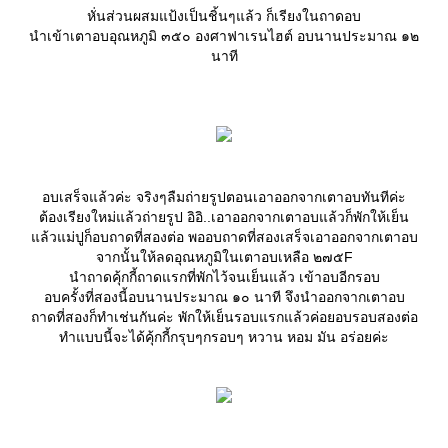
หั่นส่วนผสมแป้งเป็นชิ้นๆแล้ว ก็เรียงในถาดอบ
นำเข้าเตาอบอุณหภูมิ ๓๕๐ องศาฟาเรนไฮต์ อบนานประมาณ ๑๒
นาที
อบเสร็จแล้วค่ะ จริงๆลืมถ่ายรูปตอนเอาออกจากเตาอบทันทีค่ะ
ต้องเรียงใหม่แล้วถ่ายรูป อิอิ..เอาออกจากเตาอบแล้วก็พักให้เย็น
ล้วแม่ปูก็อบถาดที่สองต่อ พออบถาดที่สองเสร็จเอาออกจากเตาอบ
จากนั้นให้ลดอุณหภูมิในเตาอบเหลือ ๒๗๕F
นำถาดคุ้กกี้ถาดแรกที่พักไว้จนเย็นแล้ว เข้าอบอีกรอบ
อบครั้งที่สองนี้อบนานประมาณ ๑๐ นาที จึงนำออกจากเตาอบ
ถาดที่สองก็ทำเช่นกันค่ะ พักให้เย็นรอบแรกแล้วค่อยอบรอบสองต่อ
ทำแบบนี้จะได้คุ้กกี้กรุบๆกรอบๆ หวาน หอม มัน อร่อยค่ะ