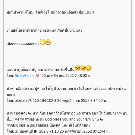
พักนี้ทำงานที่ใหม่ เจ๊หลีเลยไม่มีเวลาอัพบล็อกเหมือนเคย ๆ
งานยังไม่เข้าที่เข้าทางเลยค่ะ แต่เริ่มดีขึ้นบ้างแล้ว
เฮ้ออออออออออออออ
อบมาดูบล็อกแม่ปูก่อนไปทำงานแล้วชื่นมื่น
ดย:
กิน ๆ เที่ยว ๆ
26 พฤศจิกายน 2552 7:48:03 น.
น่าทานอีกแล้ว แม่ปูทำอะไรก็ดูดีไปหมดเลย ถ้าวันไหนทำแล้วจะมาส่งการบ้าน
นะคะ
ดย: ploypin IP: 110.164.102.3 26 พฤศจิกายน 2552 8:34:09 น.
น่าทานจังเลยค่ะ ทานกับมอคค่าถ้วยโปรด อ่านเพชรพระอุมา ในวันสบายๆๆแบบ
นี้......Merry X'Mas นะคะ God bless you and your family นะคะ
ฝากBig kiss & Big Hugsss น้องนิค และ พี่เจนนี่ด้วยค่ะ
ดย: แม่น้องหนูดี IP: 202.3.71.10 26 พฤศจิกายน 2552 8:41:44 น.