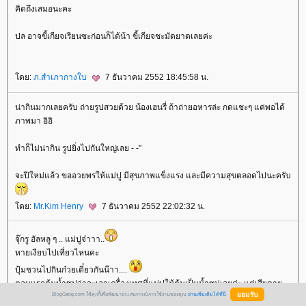
คิดถึงเสมอนะคะ
ปล อาจขี้เกียจเรียนซะก่อนก็ได้น้า ขี้เกียจชะมัดยาดเลยค่ะ
ดย:
ภ.สำเภากางใบ
7 ธันวาคม 2552 18:45:58 น.
น่ากินมากเลยครับ ถ่ายรูปสวยด้วย น้องเฮนรี่ ถ้าถ่ายอหารล่ะ กดแชะๆ แค่พอได้
ภาพมา อิอิ
ทำก็ไม่น่ากิน รูปยิ่งไปกันใหญ่เลย - -"
จะปีใหม่แล้ว ขออวยพรให้แม่ปู มีสุขภาพแข็งแรง และมีความสุขตลอดไปนะครับ
ดย:
Mr.Kim Henry
7 ธันวาคม 2552 22:02:32 น.
จุ๊กรู ฮัลหลู ๆ .. แม่ปูจ๋าาา..
หายเงียบไปเที่ยวไหนคะ
ปุ้มชวนไปกินก๋วยเตี๋ยวกันน๊าา....
ตอนแรกต้มน้ำซุปว่าจะเอาเครื่องเทศที่แม่ปูให้ต้มเป็นน้ำซุปเลยค่ะ แต่เสียดา
BlogGang.com ใช้คุกกี้เพื่อพัฒนาประสบการณ์การใช้งานของคุณ
อ่านเพิ่มเติมได้ที่นี่
กลัวหมด แอบเก็บไปทำตอนโอกาสดี ๆ ดีกว่า