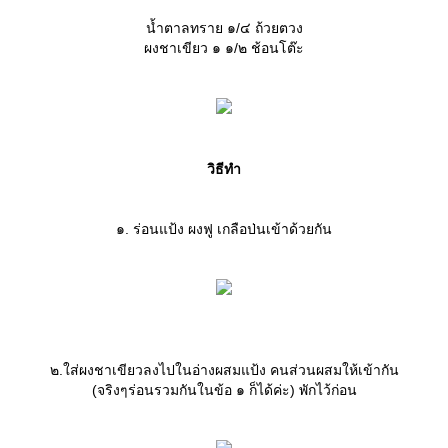
น้ำตาลทราย ๑/๔ ถ้วยตวง
ผงชาเขียว ๑ ๑/๒ ช้อนโต๊ะ
วิธีทำ
๑. ร่อนแป้ง ผงฟู เกลือป่นเข้าด้วยกัน
๒.ใส่ผงชาเขียวลงไปในอ่างผสมแป้ง คนส่วนผสมให้เข้ากัน
(จริงๆร่อนรวมกันในข้อ ๑ ก็ได้ค่ะ) พักไว้ก่อน