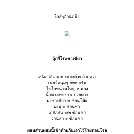
กล้ๆอีกนิดนึง
คุ้กกี้โรลชาเขียว
ป้งสาลีเอนกประสงค์ ๓ ถ้วยตวง
เนยจืดนุ่มๆ ๒๒๖ กรัม
ไข่ไก่ขนาดใหญ่ ๒ ฟอง
น้ำตาลทราย ๑ ถ้วยตวง
ผงชาเขียว ๓ ช้อนโต๊ะ
ผงฟู ๒ ช้อนชา
เกลือป่น ๑/๒ ช้อนชา
วานิลา ๑ ช้อนชา
ผสมส่วนผสมนี้เข้าด้วยกันเอาไว้โรยตอนโรล