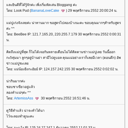
ละยินดีที่ได้รู้จักค่ะ เพิ่งเริ่มหัดเล่น Bloggang ค่ะ
ดย: Look Pud (
BananaLoveCake
) 29 พฤศจิกายน 2552 20:00:24 น.
ม่ปูเก่งจังเลยค่ะ น่าทานมาก ขอสูตรไปลองบ้างนะคะ ขอบคุณมากๆสำหรับสูตร
ค่ะ ^^
ดย: BeeBee IP: 121.7.165.20, 220.255.7.179 30 พฤศจิกายน 2552 0:00:31
น.
คิดถึงแม่ปูที่สุด ก็ไม่ได้เจอกันหลายเดือนไม่ได้ติดตามข่าวแม่ปูเลย วันนี้ออก
กะ5ทุ่มมา ลูกๆอยู่บ้านย่า สามีไปดูบอล คุณแม่อย่างเราก็เลยมีเวลา (ตอนดึก) อัพ
ข่าวแม่ปูซะเล
ดย: แม่น้องอิงกะอัยย์ IP: 124.157.242.155 30 พฤศจิกายน 2552 0:02:02 น.
น่ากินมากค่ะ
ชอบชาเขียวอยู่แล้ว
ลองทำแน่ๆค่ะ ^^
ดย:
ArtemissAss
30 พฤศจิกายน 2552 16:51:46 น.
ดูวิธีทำแล้ว น่าจะทำได้นา
ไว้จะลองทำดูนะคะ
ดย: มะแว้ง IP: 125.24.27.247 1 ธันวาคม 2552 11:01:33 น.