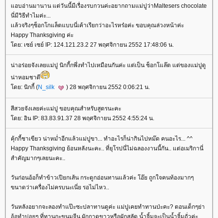
อบอ่านมานาน แต่วันนี้มีเรื่องรบกวนค่ะอยากถามแม่ปูว่าMaltesers chocolate
นี่มีวิธีทำไมค่ะ...
เเล้วจริงๆช็อกโกแล็ตแบบนี่เค้าเรียกว่าอะไรหร๋อค่ะ ขอบคุณล่วงหน้าค่ะ
Happy Thanksgiving ค่ะ
ดย: เซย์ เซย์ IP: 124.121.23.2 27 พฤศจิกายน 2552 17:48:06 น.
น่าอร่อยจังเลยแม่ปู นิกกี้กพึ่งทำไปเหมือนกันค่ะ แต่เป็น ช็อกโแล๊ต แต่ของแม่ปูดู
น่าหอมชาดี
ดย: นิกกี้ (
N_silk
) 28 พฤศจิกายน 2552 0:06:21 น.
สีสวยจังเลยค่ะแม่ปู ขอบคุณสำหรับสูตรนะคะ
ดย: อิน IP: 83.83.91.37 28 พฤศจิกายน 2552 4:55:24 น.
คุ้กกี้ชาเขียว น่าหม่ำอีกแล้วแม่ปูขา... ทำอะไรก็น่ากินไปหม๊ด คนอะไร... ^^
Happy Thanksgiving ย้อนหลังนะคะ.. ที่ยุโรปนี่ไม่ฉลองงานนี้กัน.. แต่อเมริกานี่
สำคัญมากๆเลยนะคะ..
วันก่อนอ้อก็ทำข้าวเปียกเส้น กระดูกอ่อนทานแล้วค่ะ โอ๊ย ถูกใจคนท้องมากๆ
ขนาดว่าเครื่องไม่ครบนะเนี่ย รอไม่ไหว..
วันหลังอยากจะลองทำแป๊ะซะปลาทานดูค่ะ แม่ปูเคยทำทานป่ะคะ? ตอนเด็กๆย่า
อ้อทำบ่อยๆ ที่ทานกะขนมจีน ผักกาดขาวหรือผักสลัด น้ำจิ้มจะเป็นน้ำจิ้มถั่วค่ะ