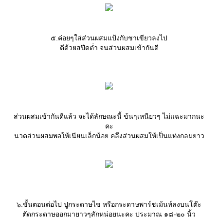
๕.ค่อยๆใส่ส่วนผสมแป้งกับชาเขียวลงไป
ตีด้วยสปีดต่ำ จนส่วนผสมเข้ากันดี
ส่วนผสมเข้ากันดีแล้ว จะได้ลักษณะนี้ ข้นๆเหนียวๆ ไม่แฉะมากนะ
คะ
นวดส่วนผสมพอให้เนียนเล็กน้อย คลึงส่วนผสมให้เป็นแท่งกลมยาว
๖.ขั้นตอนต่อไป ปูกระดาษไข หรือกระดาษพาร์ชเม้นท์ลงบนโต๊ะ
ตัดกระดาษออกมายาวๆสักหน่อยนะคะ ประมาณ ๑๘-๒๐ นิ้ว