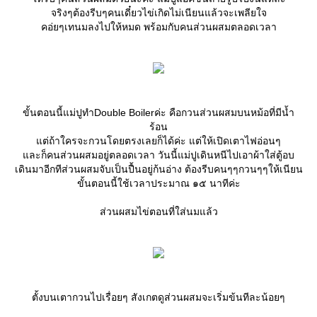
จริงๆต้องรีบๆคนเดี๋ยวไข่เกิดไม่เนียนแล้วจะเพลียใจ
คอ่ยๆเทนมลงไปให้หมด พร้อมกับคนส่วนผสมตลอดเวลา
ขั้นตอนนี้แม่ปูทำDouble Boilerค่ะ คือกวนส่วนผสมบนหม้อที่มีน้ำ
ร้อน
ต่ถ้าใครจะกวนโดยตรงเลยก็ได้ค่ะ แต่ให้เปิดเตาไฟอ่อนๆ
ละก็คนส่วนผสมอยู่ตลอดเวลา วันนี้แม่ปูเดินหนีไปเอาผ้าใส่ตู้อบ
เดินมาอีกทีส่วนผสมจับเป็นปื้นอยู่ก้นอ่าง ต้องรีบคนๆๆกวนๆๆให้เนียน
ขั้นตอนนี้ใช้เวลาประมาณ ๑๕ นาทีค่ะ
ส่วนผสมไข่ตอนที่ใส่นมแล้ว
ตั้งบนเตากวนไปเรื่อยๆ สังเกตดูส่วนผสมจะเริ่มข้นทีละน้อยๆ