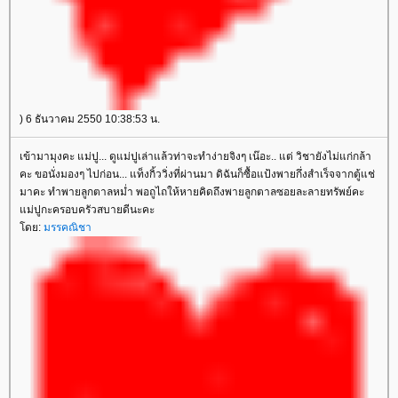
) 6 ธันวาคม 2550 10:38:53 น.
เข้ามามุงคะ แม่ปู... ดูแม่ปูเล่าแล้วท่าจะทำง่ายจิงๆ เน๊อะ.. แต่ วิชายังไม่แก่กล้า
คะ ขอนั่งมองๆ ไปก่อน... แท็งกิ้ววิ่งที่ผ่านมา ดิฉันก็ซื้อแป้งพายกึ่งสำเร็จจากตู้แช่
มาคะ ทำพายลูกตาลหม่ำ พอถูไถให้หายคิดถึงพายลูกตาลซอยละลายทรัพย์คะ
ม่ปูกะครอบครัวสบายดีนะคะ
ดย:
มรรคณิชา