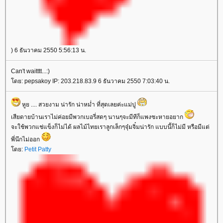
) 6 ธันวาคม 2550 5:56:13 น.
Can't waitttt...:)
ดย: pepsakoy IP: 203.218.83.9 6 ธันวาคม 2550 7:03:40 น.
หูย .... สวยงาม น่ารัก น่าหม่ำ ที่สุดเลยค่ะแม่ปู
เสียดายบ้านเราไม่ค่อยมีพวกเบอรี่สดๆ นานๆจะมีทีก็แพงซะหายอยาก
จะใช้พวกแช่แข็งก็ไม่ได้ ผลไม้ไทยเราลูกเล็กๆจุ๋มจิ๋มน่ารัก แบบนี้ก็ไม่มี หรือมีแต่
พี่นึกไม่ออก
ดย:
Petit Patty