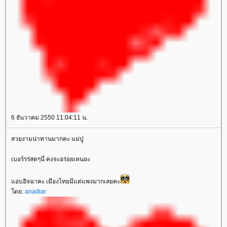
6 ธันวาคม 2550 11:04:11 น.
สวยงามน่าทานมากคะ แม่ปู
เบอร์รร่สดๆนี่ คงจะอร่อยเหนอะ
อบอิจฉาคะ เมืองไทยมีแต่แพงมากเลยคะ
ดย:
anadiar