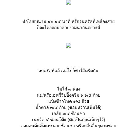
นำไปอบนาน ๑๒-๑๕ นาที หรือจนครัสท์เหลืองสว
ก็จะได้ออกมาสวยงามน่ากินอย่างนี้
อบครัสท์แล้วต่อไปก็ทำไส้ครีมกัน
ไข่ไก่ ๓ ฟอง
นม/หรือเฮฟวี่วิปปิ้งครีม ๑ ๑/๔ ถ้ว
ป้งข้าวโพด ๑/๔ ถ้ว
น้ำตาล ๓/๔ ถ้วย (ชอบหวานเพิ่มได้)
เกลือ ๑/๔ ช้อนชา
เนยจืด ๔ ช้อนโต๊ะ (ตัดเป็นก้อนเล็กๆไว้)
ออมอนด์แอ๊คแทรค ๑ ช้อนชา หรือกลิ่นอื่นๆตามชอบ