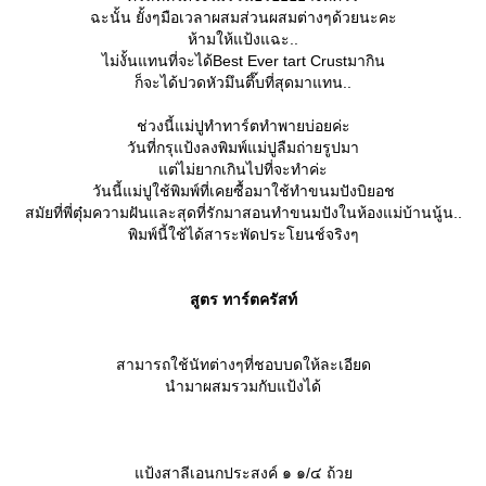
ฉะนั้น ยั้งๆมือเวลาผสมส่วนผสมต่างๆด้วยนะคะ
ห้ามให้แป้งแฉะ..
ไม่งั้นแทนที่จะได้Best Ever tart Crustมากิน
ก็จะได้ปวดหัวมึนตึ๊บที่สุดมาแทน..
ช่วงนี้แม่ปูทำทาร์ตทำพายบ่อยค่ะ
วันที่กรุแป้งลงพิมพ์แม่ปูลืมถ่ายรูปมา
ต่ไม่ยากเกินไปที่จะทำค่ะ
วันนี้แม่ปูใช้พิมพ์ที่เคยซื้อมาใช้ทำขนมปังบิยอช
สมัยที่พี่ตุ๋มความฝันและสุดที่รักมาสอนทำขนมปังในห้องแม่บ้านนู้น..
พิมพ์นี้ใช้ได้สาระพัดประโยนช์จริงๆ
สูตร ทาร์ตครัสท์
สามารถใช้นัทต่างๆที่ชอบบดให้ละเอียด
นำมาผสมรวมกับแป้งได้
ป้งสาลีเอนกประสงค์ ๑ ๑/๔ ถ้ว