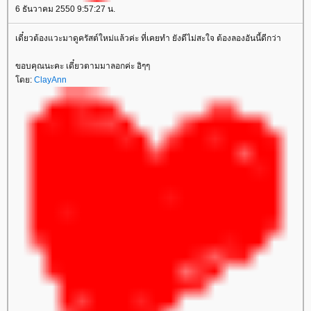
6 ธันวาคม 2550 9:57:27 น.
เดี๋ยวต้องแวะมาดูครัสต์ใหม่แล้วค่ะ ที่เคยทำ ยังดีไม่สะใจ ต้องลองอันนี้ดีกว่า
ขอบคุณนะคะ เดี๋ยวตามมาลอกค่ะ อิๆๆ
ดย:
ClayAnn