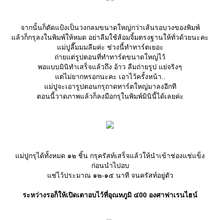
จากนั้นก็ตัดแป้งเป็นวงกลมขนาดใหญ่กว่าเส้นรอบวงของพิมพ์
ล้วก็กรุลงในพิมพ์ให้หมด อย่าลืมใช้ส้อมจิ้มตรงฐานให้ทั่วด้วยนะคะ
ม่ปูลื๊มมมลืมค่ะ ช่วงนี้ทำทาร์ตเยอะ
ถ่ายแต่รูปตอนที่ทำทาร์ตขนาดใหญ่ไว้
พอแบบมินิทำเสร็จแล้วถึง อ้าว ลืมถ่ายรูป แย่จริงๆ
ต่ไม่ยากหรอกนะคะ เอาไว้ครั้งหน้า..
ม่ปูจะเอารูปตอนกรุถาดทาร์ตใหญ่มาลงอีกที
ตอนนี้วาดภาพแล้วก็ลงมือกรุในพิมพ์มินินี้ได้เลยค่ะ
ม่ปูกรุได้ทั้งหมด ๑๒ ชิ้น กรุครัสท์เสร็จแล้วให้นำเข้าช่องแช่แข็ง
ก่อนนำไปอบ
ช่ไว้ประมาณ ๑๒-๑๕ นาที จนครัสท์อยู่ตัว
ระหว่างรอก็ให้เปิดเตาอบไว้ที่อุณหภูมิ ๔00 องศาฟาเรนไฮน์