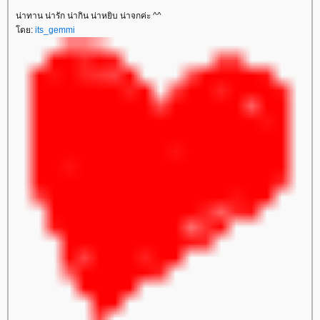
น่าทาน น่ารัก น่ากิน น่าหยิบ น่าจกค่ะ ^^
ดย:
its_gemmi