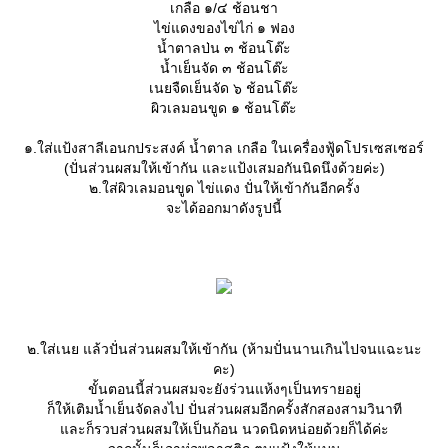
เกลือ ๑/๔ ช้อนชา
ไข่แดงของไข่ไก่ ๑ ฟอง
น้ำตาลป่น ๓ ช้อนโต๊ะ
น้ำเย็นจัด ๓ ช้อนโต๊ะ
เนยจืดเย็นจัด ๖ ช้อนโต๊ะ
ผิวเลมอนขูด ๑ ช้อนโต๊ะ
๑.ใส่แป้งสาลีเอนกประสงค์ น้ำตาล เกลือ ในเครื่องฟู้ดโปรเซสเซอร์
(ปั่นส่วนผสมให้เข้ากัน และแป้งเสมอกันนิดนึงด้วยค่ะ)
๒.ใส่ผิวเลมอนขูด ไข่แดง ปั่นให้เข้ากันอีกครั้ง
จะได้ออกมาดังรูปนี้
๒.ใส่เนย แล้วปั่นส่วนผสมให้เข้ากัน (ห้ามปั่นนานเกินไปจนแฉะนะ
คะ)
ขั้นตอนนี้ส่วนผสมจะยังร่วนแห้งๆเป็นทรายอยู่
ก็ให้เติมน้ำเย็นจัดลงไป ปั่นส่วนผสมอีกครั้งสักสองสามวินาที
ละก็รวบส่วนผสมให้เป็นก้อน นวดนิดหน่อยด้วยก็ได้ค่ะ