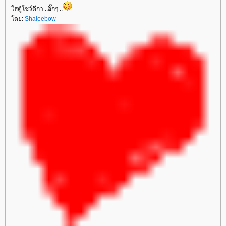
ส่ตู้โชว์ดีก่า ..อิ๊กๆ ..
ดย:
Shaleebow