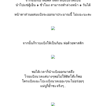
จากนั้นก็เอาห่อพลาสติก ตบแป้งให้แบน
นำไปแช่ตู้เย็น ๑ ชั่วโมง สามารถทำล่วงหน้า ๑ วันได้
หน้าตาส่วนผสมแป้งจะออกมาประมาณนี้ ไม่แฉะนะคะ
จากนั้นก็รวบแป้งให้เป็นก้อน ห่อด้วยพาสติก
พอได้เวลาก็นำแป้งออกมาคลึง
รยแป้งนวลแค่บางๆพอไม่ให้ติดโต๊ะก็พอ
ครแป้งแฉะโปะแป้งนวลเยอะๆจะไม่อร่อยๆ
ม่ปูก็ย้ำซะจริงๆ..