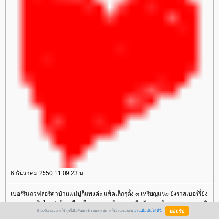
6 ธันวาคม 2550 11:09:23 น.
เบอร์รี่แถวฟลอริดาบ้านแม่ปูก็แพงค่ะ แพ็คเล็กๆตั้ง ๓ เหรียญแน่ะ ยิ่งราสเบอร์รี่ยิ่ง
พง แถมเสียไวกว่าใครเพื่อนอีกนะ นานๆทีจะลดเหลือสัก ๒ เหรียญ ขอบคุณญาติ
BlogGang.com ใช้คุกกี้เพื่อพัฒนาประสบการณ์การใช้งานของคุณ
อ่านเพิ่มเติมได้ที่นี่
พี่น้องผองเพื่อนทุกคนที่แวะมาเยี่ยม มาชิมทาร์ตกันนะคะ