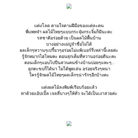
ต่งโลด ตามใจตามฝีมือของแต่ละคน
พี่แพทจ๋า ผลไม้ไทยๆแบบกระจุ๋มกระจิ๋มก็มีนะคะ
รสชาติอร่อยด้วย เป็นผลไม้พื้นบ้าน
บางอย่างแม่ปูจำชื่อไม่ได้
ผลเล็กๆหวานๆเปรี้ยวๆอร่อยไม่แพ้เบอร์รี่เหล่านี้เลยค่ะ
รู้จักหมากไฮไหมคะ ตอนสุกเต็มที่หวานอร่อยดีนะคะ
ตอนเด็กๆแอบไปปีนสวนคนข้างบ้านบ่อยๆแหะๆ..
ลูกตะขบก็ได้นา ไม่ได้พูดเล่น อร่อยจริงๆหนา
ครรู้จักผลไม้ไทยๆผลเล็กๆน่ารักๆอีกบ้างคะ
ต่งผลไม้ลงพิมพ์เรียบร้อยแล้ว
ทาด้วยแอ้ปเปิ้ล เจลลี่บางๆให้ทั่ว จะได้เป็นเงาสวยค่ะ