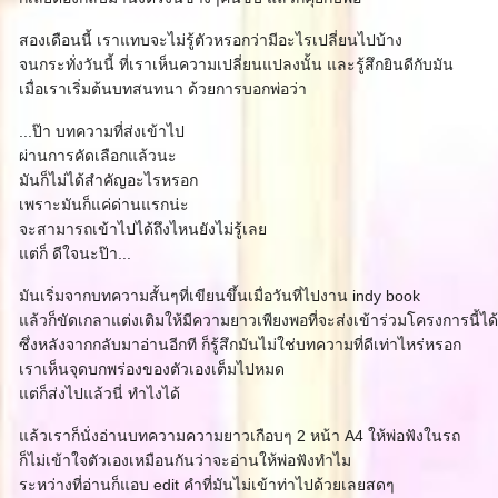
สองเดือนนี้ เราแทบจะไม่รู้ตัวหรอกว่ามีอะไรเปลี่ยนไปบ้าง
จนกระทั่งวันนี้ ที่เราเห็นความเปลี่ยนแปลงนั้น และรู้สึกยินดีกับมัน
เมื่อเราเริ่มต้นบทสนทนา ด้วยการบอกพ่อว่า
...ป๊า บทความที่ส่งเข้าไป
ผ่านการคัดเลือกแล้วนะ
มันก็ไม่ได้สำคัญอะไรหรอก
เพราะมันก็แค่ด่านแรกน่ะ
จะสามารถเข้าไปได้ถึงไหนยังไม่รู้เล
ต่ก็ ดีใจนะป๊า...
มันเริ่มจากบทความสั้นๆที่เขียนขึ้นเมื่อวันที่ไปงาน indy book
ล้วก็ขัดเกลาแต่งเติมให้มีความยาวเพียงพอที่จะส่งเข้าร่วมโครงการนี้ได้
ซึ่งหลังจากกลับมาอ่านอีกที ก็รู้สึกมันไม่ใช่บทความที่ดีเท่าไหร่หรอก
เราเห็นจุดบกพร่องของตัวเองเต็มไปหมด
ต่ก็ส่งไปแล้วนี่ ทำไงได้
ล้วเราก็นั่งอ่านบทความความยาวเกือบๆ 2 หน้า A4 ให้พ่อฟังในรถ
ก็ไม่เข้าใจตัวเองเหมือนกันว่าจะอ่านให้พ่อฟังทำไม
ระหว่างที่อ่านก็แอบ edit คำที่มันไม่เข้าท่าไปด้วยเลยสดๆ