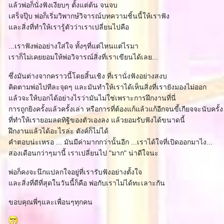
ล้วพ่อก็นั่งฟังเงียบๆ ตั้งแต่ต้น จนจบ
เสร็จปุ๊บ พ่อก็เริ่มวิพากษ์วิจารณ์บทความชิ้นนี้ให้เราฟัง
ละสิ่งที่ทำให้เรารู้ตัวว่าเราเปลี่ยนไปคือ
...เราฟังพ่ออย่างใส่ใจ ทั้งๆที่แต่ไหนแต่ไรมา
เราก็ไม่เคยยอมให้พ่อวิจารณ์สิ่งที่เราเขียนได้เลย...
ซึ่งมันต่างจากคราวนี้โดยสิ้นเชิง ที่เรานั่งฟังอย่างสงบ
คิดตามพ่อไปทีละจุดๆ และมันทำให้เราได้เห็นสิ่งที่เรายังมองไม่ออก
ล้วจะให้บอกได้อย่างไรว่ามันไม่ใช่เพราะการฝึกงานที่นี่
การถูกยิงครั้งแล้วครั้งเล่า หรือการที่ต้องแก้แล้วแก้อีกจนขี้เกียจจะนับครั้ง
ที่ทำให้เรายอมลดทิฐิของตัวเองลง แล้วยอมรับฟังได้ขนาดนี้
ฝึกงานแล้วได้อะไรล่ะ ตังค์ก็ไม่ได้
คำตอบน่ะเหรอ ... มันมีค่ามากกว่านั้นอีก ...เราได้ใจที่เปิดออกมาไง...
สองเดือนกว่าๆมานี้ เราเปลี่ยนไป "มาก" น่าดีใจนะ
พ่อก็คงจะนึกแปลกใจอยู่ที่เรารับฟังอย่างตั้งใจ
ละสิ่งที่ดีที่สุดในวันนี้ก็คือ พ่อกับเราไม่ได้ทะเลาะกัน
ขอบคุณพี่ๆและเพื่อนๆทุกคน