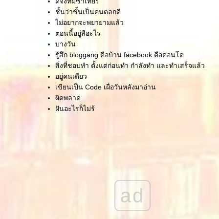
ดีจังที่มีซาเทียร์
ชั้นว่าชั้นเป็นคนตลกดี
ไม่อยากจะพยายามแล้ว
ตอนนี้อยู่สีอะไร
บางวัน
รู้สึก bloggang คือบ้าน facebook คือคอนโด
สิ่งที่ชอบทำ ตั้งแต่ก่อนทำ กำลังทำ และทำเสร็จแล้ว
อยู่คนเดียว
เขียนเป็น Code เผื่อวันหลังมาอ่าน
ผิดพลาด
ฝันอะไรก็ไม่รู้
มีเวลาให้ตัวเอง ก็เขียนไปเรื่อยๆ
อยู่ๆ ก็จะแนะนำตัวเองซะงั้น
คู่บุญบารมี
ความย้อนแย้ง
ังคอยนะ
กลับไม่ได้ ไปไม่ถึง
อาจจะพอก่อน
ad
ผู้ที่เกื้อหนุนกันมา
สอนอีกครั้ง
ครู