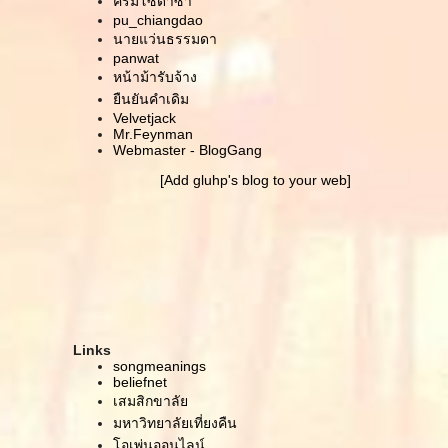
ครีมโซดาซ่า
ล้างคอมจนได้เจออีกหนึ่งหมุดหมายของการเดินทาง
pu_chiangdao
นายแว่นธรรมดา
เมื่อสองปีก่อน
panwat
ดูเหมือนจะเป็นฝันดี .. โอม กัม กะนะปัตตะเย นะมาฮา
หน้าม้ารับจ้าง
พักยก ขอบ่นแป๊บ
ืนยันคำเดิม
สวัสดีคนปลูกฝัน
Velvetjack
หนังสั้น/หนังเต้น WITH NO THEATRE (unofficial mv
Mr.Feynman
LINKIN PARK - Iridescent)
Webmaster - BlogGang
หนังสั้น/หนังเต้น THE COFFEE MEMORY .. Dying :
[Add gluhp's blog to your web]
Maximilian Hecker
เหงา
เรานิสัยไม่ดี หรือแค่รู้สึกไปเองว่าเรามันนิสัยไม่ดี
ความสัมพันธ์ พลังงาน และ contemporary dance
ตรงไหนที่พอดี เท่าไหร่ถึงดีพอ
ช่องทางการสื่อสาร
ปัดหยากไย่ก่อน
ดีใจที่มีเพื่อนอย่างเธอเดินร่วมทาง
Links
บันทีกหน้าใหม่
songmeanings
เขียน blog วันปีใหม่ ... เมื่อถึงเวลา
beliefnet
เสมสิกขาลั
..คำสารภาพ.. ด้วยรักจากเพื่อน
มหาวิทยาลัยเที่ยงคืน
ผนชีวิตคิด (เหมือนจะ) เล่นๆ
อเพ่นออนไลน์
ณ ต่างถิ่น เรายังมองหาสักที่ที่เรียกได้ว่าบ้าน