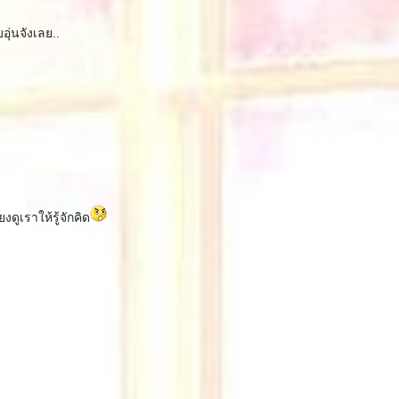
อุ่นจังเลย..
งดูเราให้รู้จักคิด