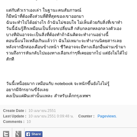
ต่กับตัวเราเองเล่า ในฐานะคนสัมภาษณ์
ก็มีหน้าที่ต้องดึงส่วนที่ดีที่สุดของเขาออกมา
ฉันจะทำไปได้อย่างไร ถ้าฉันไม่ชอบใจ ไม่เห็นด้วยกับสิ่งที่เขาทำ
วันนี้ฉันรู้สึกเหมือนเป็นจิ้งจกเปลี่ยนสี กลับกลอกหลอกลวงตัวเอง
บางทีมันอาจจะเป็นสิ่งที่ต้องทำถ้าฉันคิดจะทำงานอย่างนี้
ตอนนี้แน่ใจเหลือเกินแล้วว่า ฉันไม่เหมาะจะทำงานนิตยสารเล
หลังจากอีกสองเดือนข้างหน้า ชีวิตอาจจะมีทางเลือกอื่นผ่านเข้ามา
รวมถึงการหันกลับไปมองทางเลือกเก่าๆที่เคยอยากไป แต่ยังไม่ได้ไป
สักที
วันนี้เหนื่อยมาก เหมือนกับ notebook จะหนักขึ้นยังไงไม่รู้
อยากมีจักรยานขี่จังเล
คงเป็นแค่ฝันเท่านั้นแหละ สำหรับเด็กกรุงเทพฯ
Create Date :
10 เมษายน 2551
Last Update :
10 เมษายน 2551 0:09:48 น.
Counter :
Pageviews.
Comments :
10