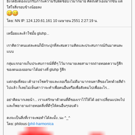
ิ่งโตยิ่งต้องแบกรับภาระความรับผิดชอบไว้มากมาย คิดถึงตัวเองมากขึ้น แต่
ส่ใจสิ่งรอบข้างน้อยลง
ดย: NN IP: 124.120.61.161 10 เมษายน 2551 2:27:19 น.
เหนื่อยและล้าใช่มั้ย gluhp...
เราคิดว่าคนแต่ละคนก็มีกระปุกที่สะสมความคิดและประสบการณ์กันมาคนละ
บบ
กลุ่มแรกอาจเก็บประสบการณ์ที่ดีๆ ไว้มากมายเลยสามารถถ่ายทอดความรู้สึก
ของตนเองออกมาได้อย่างที่ gluhp รู้สึก
ต่กลุ่มที่สอง เค้าอาจโชคร้ายและเจอเรื่องไม่ดีมามากจนทาสีของโลกด้วยสีดำ
ไปแล้ว ก็เลยไม่เห็นค่าว่าจะทำเพื่อคนอื่นหรือเพื่อสังคมไปเพื่ออะไร...
อย่าคิดมากเลยน้า... เราแค่รักษาตัวตนที่ดีของเราไว้ให้ได้ อย่าเปลี่ยนแปลงไป
ละก็พยายามถ่ายทอดสิ่งที่ดีๆให้คนอื่นๆรอบตัว
คงจะเป็นสิ่งที่เราจะพอทำได้ละมั้ง..นะ ^_^
ดย: philous (
phil-harmonica