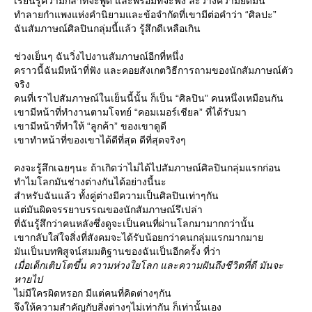
เรียนรู้ความกล้าที่จะพูด และพร้อมที่จะฟัง ละวางความยึดมั่น
ทำลายกำแพงแห่งคำนิยามและข้อจำกัดที่เขามีต่อคำว่า “ศิลปะ”
ฉันสัมภาษณ์ศิลปินกลุ่มนี้แล้ว รู้สึกดีเหลือเกิน
ช่วงเย็นๆ ฉันวิ่งไปงานสัมภาษณ์อีกที่หนึ่ง
คราวนี้ฉันมีหน้าที่ฟัง และคอยสังเกตวิธีการถามของนักสัมภาษณ์ตัว
จริง
คนที่เราไปสัมภาษณ์ในเย็นนี้นั้น ก็เป็น “ศิลปิน” คนหนึ่งเหมือนกัน
เขามีหน้าที่ทำงานตามโจทย์ “คอมเมอร์เชียล” ที่ได้รับมา
เขามีหน้าที่ทำให้ “ลูกค้า” ของเขาดูดี
เขาทำหน้าที่ของเขาได้ดีที่สุด ดีที่สุดจริงๆ
คงจะรู้สึกเฉยๆนะ ถ้าเกิดว่าไม่ได้ไปสัมภาษณ์ศิลปินกลุ่มแรกก่อน
ทำไมโลกมันช่างต่างกันได้อย่างนี้นะ
สำหรับฉันแล้ว ทั้งคู่ต่างมีความเป็นศิลปินเท่าๆกัน
ต่มันผิดจรรยาบรรณของนักสัมภาษณ์รึเปล่า
ที่ฉันรู้สึกว่าคนหลังซึ่งดูจะเป็นคนที่ผ่านโลกมามากกว่านั้น
เขากลับใส่ใจสิ่งที่สังคมจะได้รับน้อยกว่าคนกลุ่มแรกมากมา
มันเป็นบทพิสูจน์สมมติฐานของฉันเป็นอีกครั้ง ที่ว่า
เมื่อเด็กเติบโตขึ้น ความห่วงใยโลก และความฝันถึงชีวิตที่ดี มันจะ
หายไป
ไม่มีใครผิดหรอก มีแต่คนที่คิดต่างๆกัน
จึงให้ความสำคัญกับสิ่งต่างๆไม่เท่ากัน ก็เท่านั้นเอง