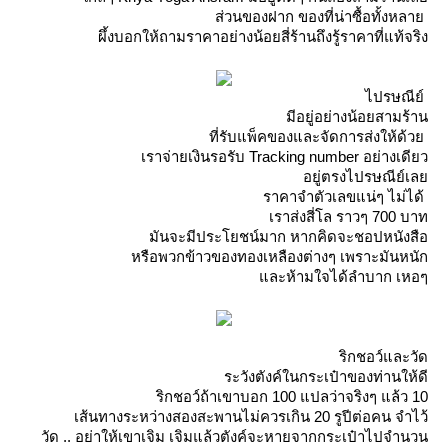
ส่วนของฝาก ของที่น่าซื้อทั้งหลา
ผึ้งบอกให้ถามราคาอย่างน้อยสี่ร้านถึงรู้ราคาที่แท้จริง
ไปรษณีย์
มีอยู่อย่างน้อยสามร้าน
ที่รับแพ็คของและจัดการส่งให้ด้ว
เราจ่ายเงินรอรับ Tracking number อย่างเดียว
อยู่ตรงไปรษณีย์เล
ราคาจำตัวเลขแน่ๆ ไม่ได้
เราส่งสี่โล ราวๆ 700 บาท
มันจะมีประโยชน์มาก หากคิดจะชอปหนังสือ
หรือพวกข้าวของทองเหลืองต่างๆ เพราะมันหนัก
ละห้ามใจได้ลำบาก เหอๆ
ริกชอว์และวัด
ระวังตังค์ในกระเป๋าของท่านให้ดี
ริกชอว์ถ้าเขาบอก 100 แปลว่าจริงๆ แล้ว 10
เส้นทางระหว่างสองสะพานไม่ควรเกิน 20 รูปีต่อคน จำไว้
วัด .. อย่าให้เขาเจิม เจิมแล้วตังค์จะหายจากกระเป๋าไปจำนวน