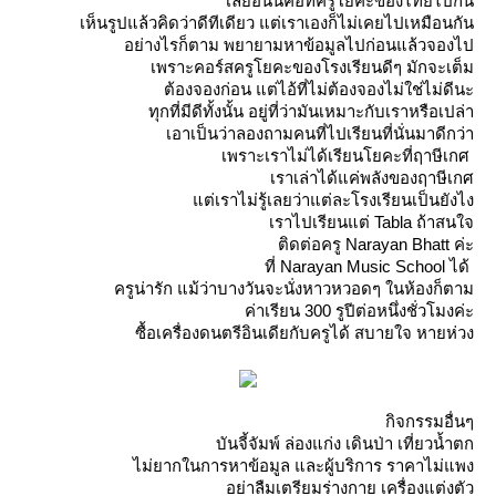
เลยอันนี้คือที่ครูโยคะของไทยไปกัน
เห็นรูปแล้วคิดว่าดีทีเดียว แต่เราเองก็ไม่เคยไปเหมือนกัน
อย่างไรก็ตาม พยายามหาข้อมูลไปก่อนแล้วจองไป
เพราะคอร์สครูโยคะของโรงเรียนดีๆ มักจะเต็ม
ต้องจองก่อน แต่ไอ้ที่ไม่ต้องจองไม่ใช่ไม่ดีนะ
ทุกที่มีดีทั้งนั้น อยู่ที่ว่ามันเหมาะกับเราหรือเปล่า
เอาเป็นว่าลองถามคนที่ไปเรียนที่นั่นมาดีกว่า
เพราะเราไม่ได้เรียนโยคะที่ฤาษีเกศ
เราเล่าได้แค่พลังของฤาษีเกศ
ต่เราไม่รู้เลยว่าแต่ละโรงเรียนเป็นยังไง
เราไปเรียนแต่ Tabla ถ้าสนใจ
ติดต่อครู Narayan Bhatt ค่ะ
ที่ Narayan Music School ได้
ครูน่ารัก แม้ว่าบางวันจะนั่งหาวหวอดๆ ในห้องก็ตาม
ค่าเรียน 300 รูปีต่อหนึ่งชั่วโมงค่ะ
ซื้อเครื่องดนตรีอินเดียกับครูได้ สบายใจ หายห่วง
กิจกรรมอื่นๆ
บันจี้จัมพ์ ล่องแก่ง เดินป่า เที่ยวน้ำตก
ไม่ยากในการหาข้อมูล และผู้บริการ ราคาไม่แพง
อย่าลืมเตรียมร่างกาย เครื่องแต่งตัว