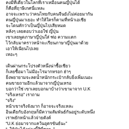
คงมีที่เดียวในโลกที่เราเหมือนคนญี่ปุ่นได้
ก็คือที่ฤาษีเกศนี่แหละ
อาจจะเพราะว่าคนไทยกับคนจีนยังไม่ค่อยมากัน
คนญี่ปุ่นมาเยอะ ทำให้ใครก็ตามที่หน้าเอเชี
จะโดนทักว่าเป็นญี่ปุ่นไปเสียหมด
หลังๆ เลยตอบว่าเออใช่ ญี่ปุ่น
เขาเลยพูดภาษาญี่ปุ่นใ่ส่ ฑ่อ ความแตก
ไว้กลับมาคราวหน้าจะเรียนภาษาญี่ปุ่นมาด้ว
เอาให้เนียนไปเล
เหอะๆ
เดินผ่านกระโปรงตัวหนึ่งน่าซื้อเชียว
ก็เลยซื้อมา ไม่มีอะไรมากหรอก ฮ่าๆ
ิ่งพยายามจะลดน้ำหนักกระเป๋ากลับยิ่งเพิ่มเนอะ
คนขายถามอีกแล้วมาจากญี่ปุ่นเหรอ
บอกว่าใช่ เขาเลยบอกมาบ้างว่าเขามาจาก U.K
“จริงเหรอ” เราถาม
“จริง”
หน้าเขาจริงจังมาก ก็อาจจะจริงแหละ
อินเดียกับอังกฤษก็มีความสัมพันธ์กันอยู่ระดับหนึ่ง
เราพยักหน้าแล้วจ่ายตังค์
“U.K ย่อมาจากแคว้นอุตรขันธ์นะ”