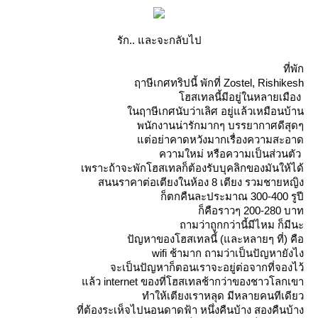
รัก.. และจะกลับไป
ที่พัก
ฤาษีเกศทริปนี้ พักที่ Zostel, Rishikesh
ฮสเทลนี้มีอยู่ในหลายเมือง
นฤาษีเกศนับว่าเลิศ อยู่แล้วเหมือนบ้าน
พนักงานน่ารักมากๆ บรรยากาศดีสุดๆ
ต่อย่าคาดหวังมากเรื่องความสะอาด
ความใหม่ หรือความเป็นส่วนตัว
เพราะถ้าจะพักโฮสเทลก็ต้องรับบุคลิกของมันให้ได้
สนนราคาต่อเตียงในห้อง 8 เตียง รวมชายหญิง
ก็ตกคืนละประมาณ 300-400 รูปี
ก็คือราวๆ 200-280 บาท
ถามว่าถูกกว่านี้มีไหม ก็มีนะ
ปัญหาของโฮสเทลนี้ (และหลายๆ ที่) คือ
wifi ช้ามาก ถามว่าเป็นปัญหายังไง
จะเป็นปัญหาก็ตอนเราจะอยู่ต่อจากที่จองไว้
ล้ว internet ของที่โฮสเทลช้ากว่าของชาวโลกเขา
ทำให้เตียงเราหลุด มีหลายคนทีเดียว
ที่ต้องระเห็จไปนอนดาดฟ้า หนึ่งคืนบ้าง สองคืนบ้าง