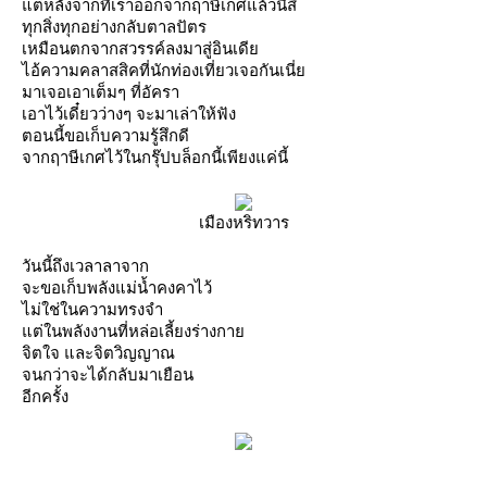
ต่หลังจากที่เราออกจากฤาษีเกศแล้วนี่สิ
ทุกสิ่งทุกอย่างกลับตาลปัตร
เหมือนตกจากสวรรค์ลงมาสู่อินเดี
ไอ้ความคลาสสิคที่นักท่องเที่ยวเจอกันเนี่
มาเจอเอาเต็มๆ ที่อัครา
เอาไว้เดี๋ยวว่างๆ จะมาเล่าให้ฟัง
ตอนนี้ขอเก็บความรู้สึกดี
จากฤาษีเกศไว้ในกรุ๊ปบล็อกนี้เพียงแค่นี้
เมืองหริทวาร
วันนี้ถึงเวลาลาจาก
จะขอเก็บพลังแม่น้ำคงคาไว้
ไม่ใช่ในความทรงจำ
ต่ในพลังงานที่หล่อเลี้ยงร่างกา
จิตใจ และจิตวิญญาณ
จนกว่าจะได้กลับมาเยือน
อีกครั้ง