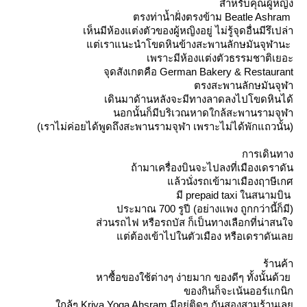
สำหรับคุณผู้หญิง
ตรงท่าน้ำฝั่งตรงข้าม Beatle Ashram
เห็นมีห้องแต่งตัวของผู้หญิงอยู่ ไม่รู้จุดอื่นมีรึเปล่า
ต่เราแนะนำโขดหินข้างสะพานลักษมันจุฬานะ
เพราะมีห้องแต่งตัวธรรมชาติเยอะ
จุดสังเกตคือ German Bakery & Restaurant
ตรงสะพานลักษมันจุฬา
เดินมาด้านหลังจะมีทางลาดลงไปโขดหินได้
นอกนั้นก็มีบริเวณหาดใกล้สะพานรามจุฬา
(เราไม่ค่อยได้พูดถึงสะพานรามจุฬา เพราะไม่ได้พักแถวนั้น)
การเดินทาง
ถ้ามาเครื่องบินจะไปลงที่เมืองเดราดัน
ล้วนั่งรถเข้ามาเมืองฤาษีเกศ
มี prepaid taxi ในสนามบิน
ประมาณ 700 รูปี (อย่างแพง ถูกกว่านี้ก็มี)
ส่วนรถไฟ หรือรถบัส ก็เป็นทางเลือกที่น่าสนใจ
ต่ต้องเข้าไปในตัวเมือง หรือเดราดันเล
ร้านค้า
หาซื้อของใช้ต่างๆ ง่ายมาก ของดีๆ ทั้งนั้นด้ว
ของกินก็จะเน้นออร์แกนิก
กล้ๆ Kriya Yoga Ahsram มีอยู่ติดๆ กันสองสามร้านเล