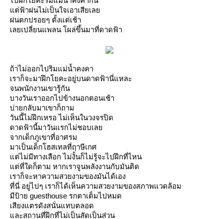
ไปฝึกโยคะริมแม่น้ำคงคากัน
ต่ฟ้าฝนไม่เป็นใจเอาเสียเล
ฝนตกปรอยๆ ตั้งแต่เช้า
เลยเปลี่ยนแพลน โผล่ขึ้นมาที่ดาดฟ้า
ถ้าไม่ออกไปริมแม่น้ำคงคา
เราก็จะมาฝึกโยคะอยู่บนดาดฟ้านี่แหละ
จนพนักงานเขารู้กัน
บางวันเราออกไปข้างนอกตอนเช้า
บ่ายกลับมาเขาก็ถาม
วันนี้ไม่ฝึกเหรอ ไม่เห็นในวงจรปิด
ดาดฟ้านี้มาวันแรกไม่ชอบเล
จากเด็กภูเขาที่อาศรม
มาเป็นเด็กโฮสเทลที่ฤาษีเกศ
ต่ไม่มีทางเลือก ไม่งั้นก็ไม่รู้จะไปฝึกที่ไหน
ต่ที่ใดก็ตาม หากเราจูนพลังงานกับมันติด
เราก็จะหาความสวยงามของมันได้เอง
ที่นี่ อยู่ไปๆ เราก็ได้เห็นความสวยงามของสภาพแวดล้อม
มีป้าย guesthouse รกตาเต็มไปหมด
เสียงแตรดังสนั่นแทบตลอด
ละสถานที่ฝึกที่ไม่เป็นสัดเป็นส่วน