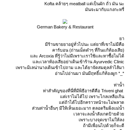
Kofta คล้ายๆ meatball แต่เป็นผัก ถั่ว มัน นะ
มันจะมากับแกงกะหรี่
German Bakery & Restaurant
า
มีร้านขายยาอยู่ทั่วไปนะ แต่ยาที่เขาไม่มีคือ
คาร์บอน (ถ่านเม็ดดำๆ ที่กินแก้ท้องเสีย)
ละ Arcoxia ที่รู้ว่าไม่มีเพราะเราใช้และหาซื้อไม่ได้
ละเวลาท้องเสียอย่าเดินเข้าร้าน Ayurvedic Clinic
เพราะมิเลน่านางเดินเข้าไปถาม และได้ยาจัดสมดุลลำไส้มา
อ่านไปอ่านมา มันมีฤทธิ์แก้ท้องผูก *_*
ท่าน้ำ
ท่าสำคัญของที่นี่ที่มีพิธีอารตีคือ Triveni ghat
ต่เราไม่ได้ไป เพราะไกลเหลือเกิน
ต่ถ้าได้ไปอีกคราวหน้าจะไม่พลาด
ส่วนท่าน้ำอื่นๆ มีให้เห็นเยอะมาก ตลอดริมฝั่งแม่น้ำ
เวลาจะลงน้ำสังเกตป้ายด้ว
เพราะบางจุดเขาไม่ให้ลง
ถ้ามีเพื่อนไปด้วยก็จะดี