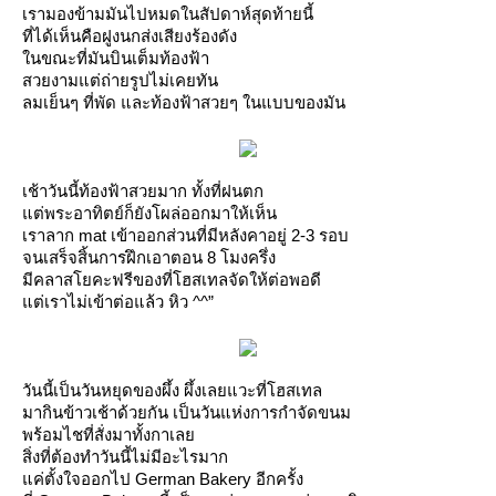
เรามองข้ามมันไปหมดในสัปดาห์สุดท้ายนี้
ที่ได้เห็นคือฝูงนกส่งเสียงร้องดัง
นขณะที่มันบินเต็มท้องฟ้า
สวยงามแต่ถ่ายรูปไม่เคยทัน
ลมเย็นๆ ที่พัด และท้องฟ้าสวยๆ ในแบบของมัน
เช้าวันนี้ท้องฟ้าสวยมาก ทั้งที่ฝนตก
ต่พระอาทิตย์ก็ยังโผล่ออกมาให้เห็น
เราลาก mat เข้าออกส่วนที่มีหลังคาอยู่ 2-3 รอบ
จนเสร็จสิ้นการฝึกเอาตอน 8 โมงครึ่ง
มีคลาสโยคะฟรีของที่โฮสเทลจัดให้ต่อพอดี
ต่เราไม่เข้าต่อแล้ว หิว ^^”
วันนี้เป็นวันหยุดของผึ้ง ผึ้งเลยแวะที่โฮสเทล
มากินข้าวเช้าด้วยกัน เป็นวันแห่งการกำจัดขนม
พร้อมไชที่สั่งมาทั้งกาเล
สิ่งที่ต้องทำวันนี้ไม่มีอะไรมาก
ค่ตั้งใจออกไป German Bakery อีกครั้ง