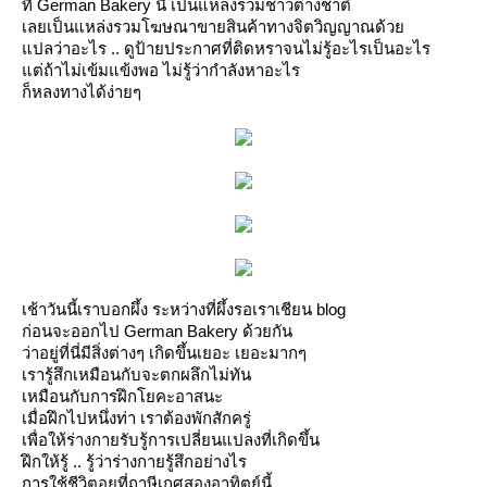
ที่ German Bakery นี้ เป็นแหล่งรวมชาวต่างชาติ
เลยเป็นแหล่งรวมโฆษณาขายสินค้าทางจิตวิญญาณด้ว
ปลว่าอะไร .. ดูป้ายประกาศที่ติดหราจนไม่รู้อะไรเป็นอะไร
ต่ถ้าไม่เข้มแข้งพอ ไม่รู้ว่ากำลังหาอะไร
ก็หลงทางได้ง่ายๆ
เช้าวันนี้เราบอกผึ้ง ระหว่างที่ผึ้งรอเราเชียน blog
ก่อนจะออกไป German Bakery ด้วยกัน
ว่าอยู่ที่นี่มีสิ่งต่างๆ เกิดขึ้นเยอะ เยอะมากๆ
เรารู้สึกเหมือนกับจะตกผลึกไม่ทัน
เหมือนกับการฝึกโยคะอาสนะ
เมื่อฝึกไปหนึ่งท่า เราต้องพักสักครู่
เพื่อให้ร่างกายรับรู้การเปลี่ยนแปลงที่เกิดขึ้น
ฝึกให้รู้ .. รู้ว่าร่างกายรู้สึกอย่างไร
การใช้ชีวิตอยูที่ฤาษีเกศสองอาทิตย์นี้