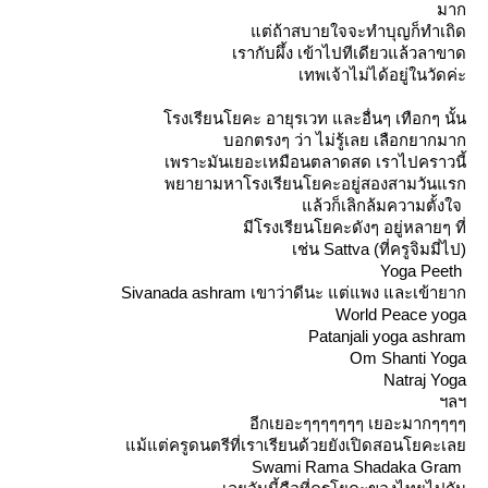
มาก
ต่ถ้าสบายใจจะทำบุญก็ทำเถิด
เรากับผึ้ง เข้าไปทีเดียวแล้วลาขาด
เทพเจ้าไม่ได้อยู่ในวัดค่ะ
รงเรียนโยคะ อายุรเวท และอื่นๆ เทือกๆ นั้น
บอกตรงๆ ว่า ไม่รู้เลย เลือกยากมาก
เพราะมันเยอะเหมือนตลาดสด เราไปคราวนี้
พยายามหาโรงเรียนโยคะอยู่สองสามวันแรก
ล้วก็เลิกล้มความตั้งใจ
มีโรงเรียนโยคะดังๆ อยู่หลายๆ ที่
เช่น Sattva (ที่ครูจิมมี่ไป)
Yoga Peeth
Sivanada ashram เขาว่าดีนะ แต่แพง และเข้ายาก
World Peace yoga
Patanjali yoga ashram
Om Shanti Yoga
Natraj Yoga
ฯลฯ
อีกเยอะๆๆๆๆๆๆๆ เยอะมากๆๆๆๆ
ม้แต่ครูดนตรีที่เราเรียนด้วยยังเปิดสอนโยคะเล
Swami Rama Shadaka Gram