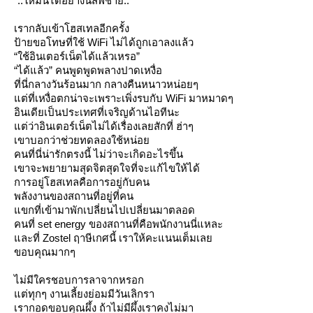
“..ให้มันได้อย่างนี้สิพี่ชาย..”
เรากลับเข้าโฮสเทลอีกครั้ง
ป้ายขอโทษที่ใช้ WiFi ไม่ได้ถูกเอาลงแล้ว
“ใช้อินเตอร์เน็ตได้แล้วเหรอ”
“ได้แล้ว” คนพูดพูดพลางปาดเหงื่อ
ที่นี่กลางวันร้อนมาก กลางคืนหนาวหน่อยๆ
ต่ที่เหงื่อตกน่าจะเพราะเพิ่งรบกับ WiFi มาหมาดๆ
อินเดียเป็นประเทศที่เจริญด้านไอทีนะ
ต่ว่าอินเตอร์เน็ตไม่ได้เรื่องเลยสักที่ ฮ่าๆ
เขาบอกว่าช่วยทดลองใช้หน่อ
คนที่นี่น่ารักตรงนี้ ไม่ว่าจะเกิดอะไรขึ้น
เขาจะพยายามสุดจิตสุดใจที่จะแก้ไขให้ได้
การอยู่โฮสเทลคือการอยู่กับคน
พลังงานของสถานที่อยู่ที่คน
ขกที่เข้ามาพักเปลี่ยนไปเปลี่ยนมาตลอด
คนที่ set energy ของสถานที่คือพนักงานนี่แหละ
ละที่ Zostel ฤาษีเกศนี้ เราให้คะแนนเต็มเล
ขอบคุณมากๆ
ไม่มีใครชอบการลาจากหรอก
ต่ทุกๆ งานเลี้ยงย่อมมีวันเลิกรา
เรากอดขอบคุณผึ้ง ถ้าไม่มีผึ้งเราคงไม่มา