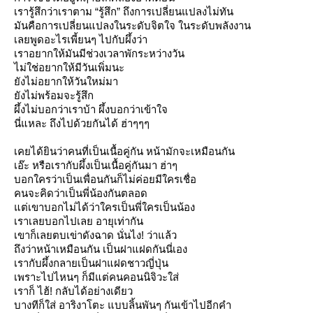
เรารู้สึกว่าเราตาม “รู้สึก” ถึงการเปลี่ยนแปลงไม่ทัน
มันคือการเปลี่ยนแปลงในระดับจิตใจ ในระดับพลังงาน
เลยพูดอะไรเพี้ยนๆ ไปกับผึ้งว่า
เราอยากให้มันมีช่วงเวลาพักระหว่างวัน
ไม่ใช่อยากให้มีวันเพิ่มนะ
ังไม่อยากให้วันใหม่มา
ังไม่พร้อมจะรู้สึก
ผึ้งไม่บอกว่าเราบ้า ผึ้งบอกว่าเข้าใจ
นี่แหละ ถึงไปด้วยกันได้ ฮ่าๆๆๆ
เคยได้ยินว่าคนที่เป็นเนื้อคู่กัน หน้ามักจะเหมือนกัน
เอ๊ะ หรือเรากับผึ้งเป็นเนื้อคู่กันมา ฮ่าๆ
บอกใครว่าเป็นเพื่อนกันก็ไม่ค่อยมีใครเชื่อ
คนจะคิดว่าเป็นพี่น้องกันตลอด
ต่เขาบอกไม่ได้ว่าใครเป็นพี่ใครเป็นน้อง
เราเลยบอกไปเลย อายุเท่ากัน
เขาก็เลยตบเข่าดังฉาด นั่นไง! ว่าแล้ว
ถึงว่าหน้าเหมือนกัน เป็นฝาแฝดกันนี่เอง
เรากับผึ้งกลายเป็นฝาแฝดชาวญี่ปุ่น
เพราะไปไหนๆ ก็มีแต่คนคอนนิจิวะใส่
เราก็ ไฮ้! กลับได้อย่างเดียว
บางทีก็ใส่ อาริงาโตะ แบบลิ้นพันๆ กันเข้าไปอีกคำ