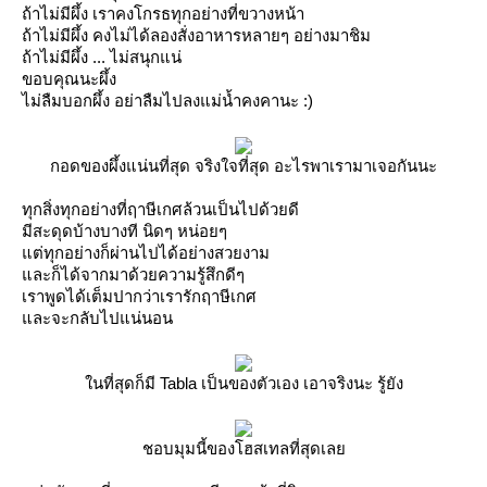
ถ้าไม่มีผึ้ง เราคงโกรธทุกอย่างที่ขวางหน้า
ถ้าไม่มีผึ้ง คงไม่ได้ลองสั่งอาหารหลายๆ อย่างมาชิม
ถ้าไม่มีผึ้ง ... ไม่สนุกแน่
ขอบคุณนะผึ้ง
ไม่ลืมบอกผึ้ง อย่าลืมไปลงแม่น้ำคงคานะ :)
กอดของผึ้งแน่นที่สุด จริงใจที่สุด อะไรพาเรามาเจอกันนะ
ทุกสิ่งทุกอย่างที่ฤาษีเกศล้วนเป็นไปด้วยดี
มีสะดุดบ้างบางที นิดๆ หน่อยๆ
ต่ทุกอย่างก็ผ่านไปได้อย่างสวยงาม
ละก็ได้จากมาด้วยความรู้สึกดีๆ
เราพูดได้เต็มปากว่าเรารักฤาษีเกศ
ละจะกลับไปแน่นอน
นที่สุดก็มี Tabla เป็นของตัวเอง เอาจริงนะ รู้ยัง
ชอบมุมนี้ของโฮสเทลที่สุดเล