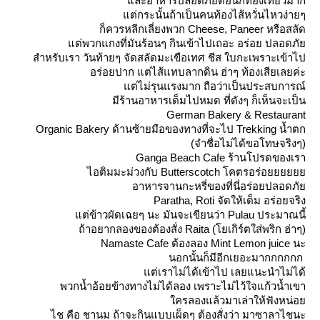
ละอาหารปลอดภัยต่อนักท่องเที่ยวมาก
ต่กระนั้นถ้าเป็นคนท้องไส้หวั่นไหวง่ายๆ
ก็ควรหลีกเลี่ยงพวก Cheese, Paneer หรือสลัด
ต่พวกแกงที่มันร้อนๆ กินเข้าไปเถอะ อร่อย ปลอดภั
สำหรับเรา วันท้ายๆ จัดสลัดมะเขือเทศ ชีส ใบกะเพราะเข้าไป
อร่อยปาก แต่ไส้แทบลากดิน ฮ่าๆ ท้องเสียเลยค่ะ
ต่ไม่รุนแรงมาก ถือว่าเป็นประสบการณ์
มีร้านอาหารเต็มไปหมด ที่ดังๆ ก็เห็นจะเป็น
German Bakery & Restaurant
Organic Bakery ด้านซ้ายมือของทางที่จะไป Trekking น้ำตก
(จำชื่อไม่ได้ขอโทษจริงๆ)
Ganga Beach Cafe ร้านโปรดของเรา
ไอติมมะม่วงกับ Butterscotch โคตรอร่อ
อาหารจานกะหรี่ของที่นี่อร่อยปลอดภั
Paratha, Roti จัดให้เต็ม อร่อยจริง
ต่ข้าวผัดเฉยๆ นะ มันจะเขียนว่า Pulau ประมาณนี้
ถ้าอยากลองของต้องสั่ง Raita (โยเกิร์ตใส่พริก ฮ่าๆ)
Namaste Cafe ต้องลอง Mint Lemon juice นะ
นอกนั้นก็มีอีกเยอะมากกกกกก
ต่เราไม่ได้เข้าไป เลยแนะนำไม่ได้
พวกน้ำอ้อยข้างทางไม่ได้ลอง เพราะไม่ไว้ใจแก้วน้ำเขา
ครลองแล้วมาเล่าให้ฟังหน่อ
ไช คือ ชานม ถ้าจะกินแบบเผ็ดๆ ต้องสั่งว่า มาซาลาไชนะ