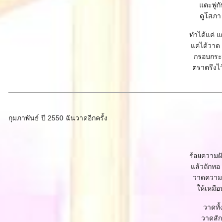
ตะพู่กั
ดูโสภา
ทำได้แค่ 
ค่ได้วาด 
กรอบกระด
ตราตรึงไ
กุมภาพันธ์ ปี 2550 ฉันวาดอีกครั้ง
ร้อยความฝั
ล้วถักทอ 
วาดความร
ห้เหมือ
วาดทั้
วาดสัก