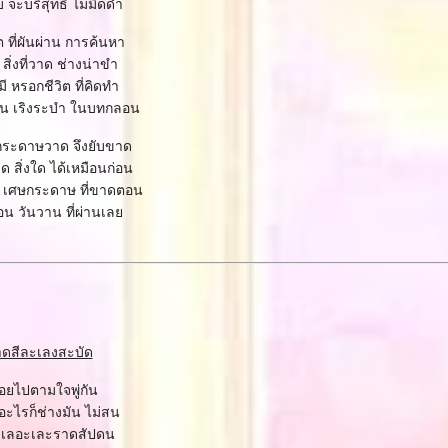
บ จะบริสุทธิ์ ไม่มืดดำ
ต ที่ผันผ่าน การค้นหา
่า สิ่งที่วาด ช่างน่าขำ
ี หรอกชีวิต ที่คิดทำ
ฝัน เริงระบำ ในบทกลอน
 กระดาษวาด จึงยับขาด
ด สิ่งใด ได้เหมือนก่อน
ง เศษกระดาษ ที่ขาดตอน
อน วันวาน ที่ผ่านเล
ดสีละเลงสะบัด
อยไปตามใจพู่กัน
ะไรก็ช่างมัน ไม่สน
งเลอะเละราดสัปดน