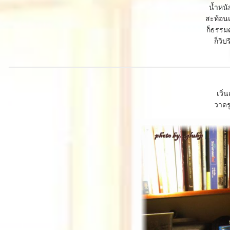
น้ำหน
สะท้อน
ก็ธรรม
ก็วิป
เวิ่
วาดร