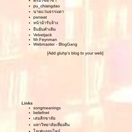
ครีมโซดาซ่า
ล้างคอมจนได้เจออีกหนึ่งหมุดหมายของการเดินทาง
pu_chiangdao
นายแว่นธรรมดา
เมื่อสองปีก่อน
panwat
ดูเหมือนจะเป็นฝันดี .. โอม กัม กะนะปัตตะเย นะมาฮา
หน้าม้ารับจ้าง
พักยก ขอบ่นแป๊บ
ืนยันคำเดิม
สวัสดีคนปลูกฝัน
Velvetjack
หนังสั้น/หนังเต้น WITH NO THEATRE (unofficial mv
Mr.Feynman
LINKIN PARK - Iridescent)
Webmaster - BlogGang
หนังสั้น/หนังเต้น THE COFFEE MEMORY .. Dying :
[Add gluhp's blog to your web]
Maximilian Hecker
เหงา
เรานิสัยไม่ดี หรือแค่รู้สึกไปเองว่าเรามันนิสัยไม่ดี
ความสัมพันธ์ พลังงาน และ contemporary dance
ตรงไหนที่พอดี เท่าไหร่ถึงดีพอ
ช่องทางการสื่อสาร
ปัดหยากไย่ก่อน
ดีใจที่มีเพื่อนอย่างเธอเดินร่วมทาง
Links
บันทีกหน้าใหม่
songmeanings
เขียน blog วันปีใหม่ ... เมื่อถึงเวลา
beliefnet
เสมสิกขาลั
..คำสารภาพ.. ด้วยรักจากเพื่อน
มหาวิทยาลัยเที่ยงคืน
ผนชีวิตคิด (เหมือนจะ) เล่นๆ
อเพ่นออนไลน์
ณ ต่างถิ่น เรายังมองหาสักที่ที่เรียกได้ว่าบ้าน