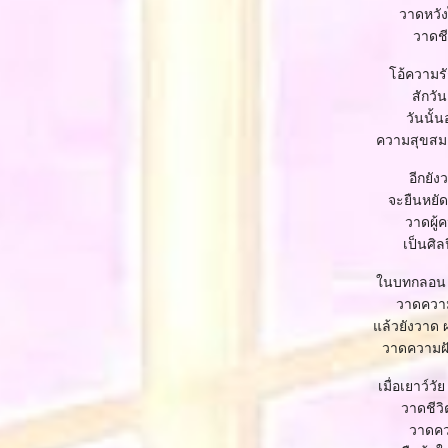
วาดหวัง
วาดชีว
อ้ความรั
สักวัน
วันนั้น
ความสุขสม
อีกยัง
จะยืนหยัด
วาดผู้
เป็นศิล
นบทกลอน ว
วาดความ
ล้วยังวาด ผ
วาดความฝั
เมื่อเยาว์ว
วาดชีวิ
วาดคว