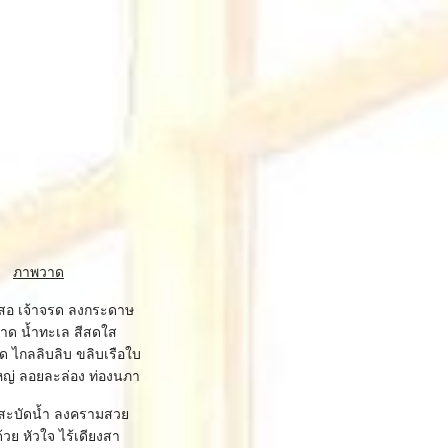
ภาพวาด
สอ เจ้าจรด ลงกระดาษ
วาด น้ำทะเล สีสดใส
 ไกลลิบลิบ ขลิบเรือใบ
ญ่ ลอยละล่อง ท่องนภา
ัน สะบัดน้ำ ลงครามสว
้วย หัวใจ ไร้เดียงสา