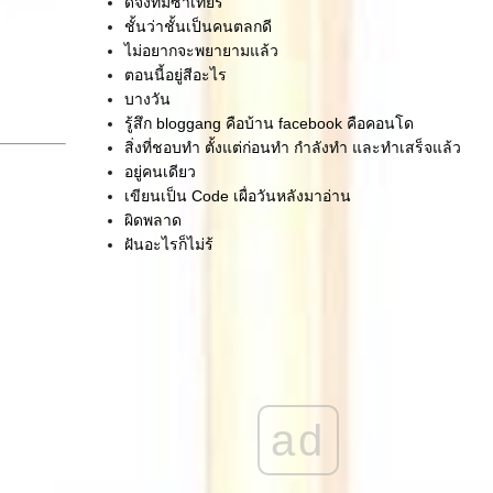
ดีจังที่มีซาเทียร์
ชั้นว่าชั้นเป็นคนตลกดี
ไม่อยากจะพยายามแล้ว
ตอนนี้อยู่สีอะไร
บางวัน
รู้สึก bloggang คือบ้าน facebook คือคอนโด
สิ่งที่ชอบทำ ตั้งแต่ก่อนทำ กำลังทำ และทำเสร็จแล้ว
อยู่คนเดียว
เขียนเป็น Code เผื่อวันหลังมาอ่าน
ผิดพลาด
ฝันอะไรก็ไม่รู้
มีเวลาให้ตัวเอง ก็เขียนไปเรื่อยๆ
อยู่ๆ ก็จะแนะนำตัวเองซะงั้น
คู่บุญบารมี
ความย้อนแย้ง
ังคอยนะ
กลับไม่ได้ ไปไม่ถึง
อาจจะพอก่อน
ad
ผู้ที่เกื้อหนุนกันมา
สอนอีกครั้ง
ครู