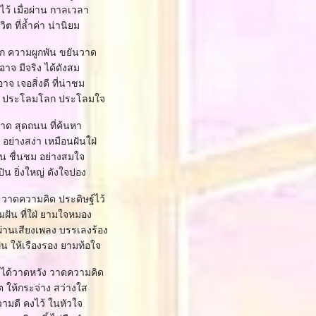
ไว้ เมื่อผ่าน กาลเวลา
ิต ที่ล้ำค่า น่านิยม
ก ความผูกพัน ขยันวาด
อาจ มีจริง ได้ดังสม
อาจ เจอสิ่งดี ที่น่าชม
 ประโลมโลก ประโลมใจ
วาด สุดถนน ที่ค้นหา
 อย่างสง่า เหมือนฝันใฝ่
คน ชื่นชม อย่างสมใจ
ปิน ยิ่งใหญ่ ดังใจปอง
าดความคิด ประดิษฐ์ไว้
ฝัน ที่ใฝ่ ยามใจหมอง
่านเสียงเพลง บรรเลงร้อง
น ให้เรืองรอง ยามท้อใจ
ัย ได้วาดหวัง วาดความคิด
ต ให้กระจ่าง สว่างใส
ามดี คงไว้ ในหัวใจ