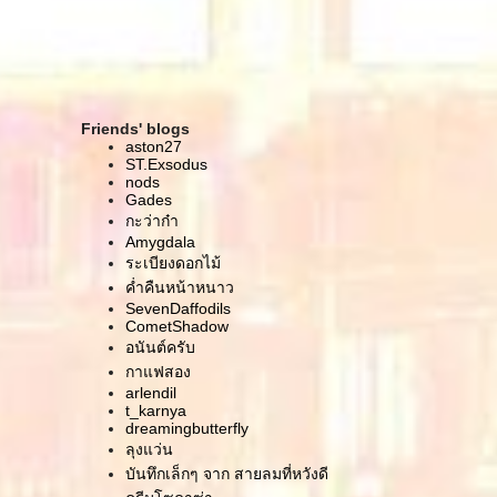
คำสารภาพของครูโยคะ
Solfeggio Healing Tones กับ Inception ที่เกิดกะเรา
ฝันฝืนตื่นแล้วฝัน เขียนไปเรื่อย..
อยู่บ้านมาครบปีแล้ว
จ .. ของเมล็ดที่ยังอ่อน และเด็กน้อยที่ต้องออกมาก่อน
Friends' blogs
กำหนด
aston27
เลือกสิ่งแวดล้อมดีๆ บนเฟสบุ๊ค
ST.Exsodus
nods
เพลงเก่าๆ เรื่องเหงาเก่าๆ
Gades
เรื่องใหญ่ ของใครของมัน
กะว่าก๋า
The Negative Blog
Amygdala
บ้านคือที่ที่แก้ผ้าได้ คิดงั้นปะ
ระเบียงดอกไม้
หนึ่งคืนกับหนึ่งวันที่ร้องไห้จนหยุดไม่ได้
ค่ำคืนหน้าหนาว
ชีวิตไม่ใช่ของเรา
SevenDaffodils
CometShadow
ศาสนิกผู้หวังดี
อนันต์ครับ
:(
เลี้ยว
กาแฟสอง
arlendil
หน้ายิ้มๆ
t_karnya
ตั้งหัวข้อไม่เป็นแล้ว ฮ่าๆๆๆ
dreamingbutterfly
บันทึกจากวันธรรมดาในสิงคโปร์
ลุงแว่น
จำให้ได้ หมายให้รู้
บันทึกเล็กๆ จาก สายลมที่หวังดี
บันทึกนึกตอนนี้