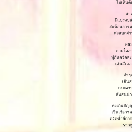
ไม่เห็น
สาด
ฝีแปรงปล
สะท้อนอารม
ส่งสบถผ่า
ผสม
ตามใจอา
พู่กันตวัด
เส้นสีเล
ดำๆ
เส้นส
กระดาษเ
สับสนน่า
คงเกินปัญ
เวิ่นเว้อว
ตวัดซ้ำอีก
ราวพู่