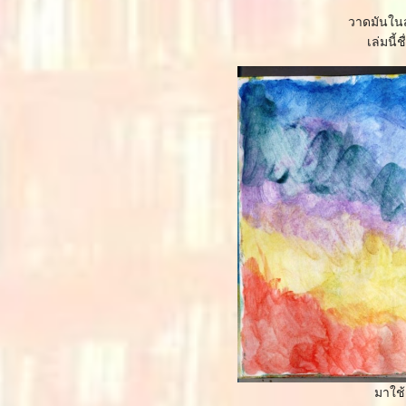
วาดมันในส
เล่มนี้
มาใช้