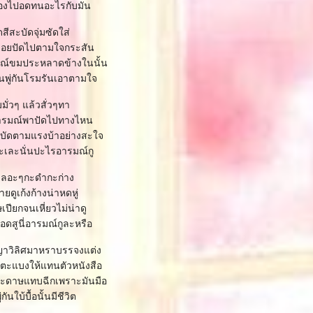
ต้องไปอดทนอะไรกับมัน
สีสะบัดจุ่มซัดใส่
่อยปัดไปตามใจกระสัน
ณ์ขมประหลาดข้างในนั้น
นพู่กันโรมรันเอาตามใจ
มั่วๆ แล้วสั่วๆทา
รมณ์พาปัดไปทางไหน
สะบัดตามแรงบ้าอย่างสะใจ
อะเละนั่นปะไรอารมณ์กู
เลอะๆกะดำกะก่าง
ายดูเก้งก้างน่าหดหู่
ปียกจนเหี่ยวไม่น่าดู
อดสูนี่อารมณ์กูละหรือ
ญาวิลิศมาหราบรรจงแต่ง
าดตะแบงให้แทนตัวหนังสือ
กระดาษแทบฉีกเพราะมันมือ
กันใบ้บื้อนั้นมีชีวิต