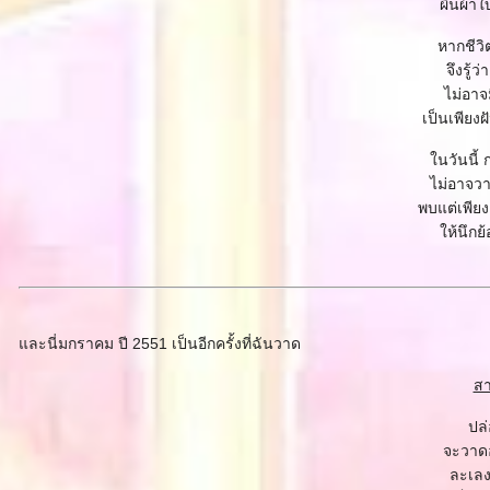
ผืนผ้าใ
หากชีวิ
จึงรู้ว
ไม่อาจม
เป็นเพียง
นวันนี้
ไม่อาจวา
พบแต่เพีย
ห้นึกย้
ละนี่มกราคม ปี 2551 เป็นอีกครั้งที่ฉันวาด
สา
ปล่
จะวาดอ
ละเล