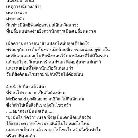
หนังสือบางเล่ม
เหตุการณ์บางอย่าง
คนบางพวก
คำบางคำ
มันช่างมีอิทธิพลต่ออารมณ์อันกวัดแกว่ง
ที่เปลี่ยนแปลงง่ายยิ่งกว่านักการเมืองเปลี่ยนพรรค
เมื่อความปรารถนาสิ่งแปลกใหม่ปลุกเร้าจิตใจ
พร้อมๆกับการตื่นขึ้นของเด็กน้อยที่เคยร้องเพลงอยู่ข้างใน
คนที่นอนแอบอยู่ในหีบซึ่งซ่อนไว้บนหลังคาที่ไม่มีใครสน
ล้วอะไรจะวิเศษเท่าร้านเก่าแก่ ที่เคยคุ้นมาแต่เยาว์
ละเคยเป็นที่ใฝ่หานักเมื่อวันก่อนเก่า
วันที่ยังคิดอะไรมากมายกับชีวิตไม่ค่อยเป็น
4 หรือ 5 ปีมาแล้วสินะ
ที่ร้านโปรดกลายเป็นสิ่งต้องห้าม
McDonald ถูกตัดออกจากชีวิต ไม่กินอีกเล
ซึ่งก็ทำไปเพื่อสิ่งที่เรามุ่งมั่นไขว่คว้า
.....อยากจะเป็นนักเต้น.....
"มุ่งมั่นไขว่คว้า" เหรอ ฟังดูเป็นเด็กน้อยเสียจริง
ไอ้แรงจะคว้าจะไขว่น่ะ มันก็ไม่ได้หมดไปไหน
ต่กลายเป็นว่า แล้วเราจะไปไขว่ไปคว้าสิ่งนั้นทำไม
หรือว่าที่สุดแล้ว