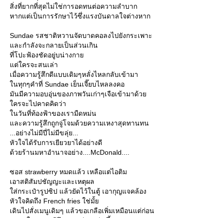
สิ่งที่ยากที่สุดไม่ใช่การอดทนต่อความลำบาก
หากแต่เป็นการรักษาไว้ซึ่งแรงบันดาลใจต่างหาก
Sundae รสชาติหวานจัดบาดคอลงไปยังกระเพาะ
ละกำลังจะกลายเป็นส่วนเกิน
ที่โปะฟ้องชัดอยู่บน่างกา
ต่ใครจะสนเล่า
เมื่อความรู้สึกดีแบบเดิมๆหลั่งไหลกลับเข้ามา
นทุกๆคำที่ Sundae เย็นเจี๊ยบไหลลงคอ
มันมีความอบอุ่นของภาพวันเก่าๆเจือเข้ามาด้ว
ครจะไปคาดคิดว่า
นวันที่ท้องฟ้าของเรามืดหม่น
ละความรู้สึกถูกจู่โจมด้วยความเหงาสุดทานทน
...อย่างไม่มีปี่ไม่มีขลุ่ย...
หัวใจได้รับการเยียวยาได้อย่างดี
ด้วยร้านมหาอำนาจอย่าง....McDonald....
ซอส strawberry หมดแล้ว เหลือแต่ไอติม
เอาสติสัมปชัญญะและเหตุผล
ส่กระเป๋ารูปซิป แล้วยัดไว้ในตู้ เอากุญแจคล้อง
หัวใจคิดถึง French fries ใช่มั้
เดินไปสั่งเมนูเดิมๆ แล้วขอเกลือเพิ่มเหมือนแต่ก่อน