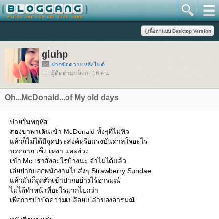
gluhp
ฝากข้อความหลังไมค์
ผู้ติดตามบล็อก : 16 คน
Oh...McDonald...of My old days
บ่ายวันพฤหัส
สองขาพาเดินเข้า McDonald ทั้งๆที่ไม่หิว
ล้วก็ไม่ได้มีจุดประสงค์หรือแรงบันดาลใจอะไร
นอกจาก เซ็ง เหงา และง่วง
เข้า Mc เราสั่งอะไรบ้างนะ จำไม่ได้แล้ว
เอ่ยปากบอกพนักงานไปส่งๆ Strawberry Sundae
ล้วมันก็ถูกตักเข้าปากอย่างไร้อารมณ์
ไม่ได้ทำหน้าที่อะไรมากไปกว่า
เพื่อการบำบัดความเปลือยเปล่าของอารมณ์