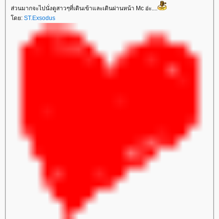
ส่วนมากจะไปนั่งดูสาวๆที่เดินเข้าและเดินผ่านหน้า Mc อ่ะ....
ดย:
ST.Exsodus