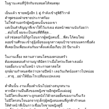
นฐานะคนที่รู้จักกันจนหมดไส้หมดพุง
เย็นแล้ว ชายหญิงอีก 1 คู่ กำลังเข้าสู่พิธีวิวาห์
คำพูดของฝ่ายชายประกาศก้อง
ไม่ใช่คำบอกรักผู้หญิงคนนั้นของเขา
ต่เป็นคำสัญญาที่เขาให้ไว้แก่เธอ ต่อหน้าพยานนับร้อยว่า
...ต่อไปนี้ ผมจะเป็นคนที่ดีที่สุด...
ล้วช่อดอกไม้ก็ถูกโยนจากผู้หญิงคนนี้....พี่สะใภ้คนใหม่
ลอยข้ามศีรษะเข้าสู่อุ้งมือของลูกสาวคุณป้าขายขนมครกชื่อดัง
ที่เคยเป็นเพื่อนเล่นกันมาตั้งแต่เมื่อเกือบ 20 ปีมาแล้ว
นงานเลี้ยง หลานสาวคนโตของครอบครัว
ต้องคอยตอบคำถามญาติมิตรว่าเมื่อไหร่จะถึงตาเธอมั่ง
รอยยิ้มระบายใบหน้า ประกายตาสดใส
ฤกษ์ยามกำหนดชัดว่าปลายปีหน้า เลยวันเกิดน้องสาวไปหน่อ
...สาธุ...อย่าให้มีอะไรเปลี่ยนแปลงเล
ค่ำคืนนั้น งานเลี้ยงดำเนินไปอย่างสนุกสนาน
หากมีความมึนตึงของหญิงชายอีกคู่หนึ่งแฝงอยู่
ไม่มีใครเห็นเพราะถูกบดบังไว้ด้วยรอยยิ้มของงานรื่นเริง
ไม่มีใครสนใจนอกจาก(เด็ก)ผู้หญิงสองคนที่ถูกฟ้ากำหนด
ห้ทำหน้าที่เป็นกาวเชื่อมใจชายหญิงคู่นี้