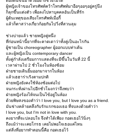
ต้องตื่นขึ้นมาด้วยอย่างช่วยไม่ได้
ผู้หญิงเจ้าของโทรศัพท์คว้าโทรศัพท์มาอือๆออๆอยู่ครู่นึง
ก็ลุกขึ้นแต่งตัว เพื่อลงไปหาบุคคลอันเป็นที่รัก
ผู้ต้นเหตุของเสียงโทรศัพท์เมื่อกี้
ล้วก็ตาสว่างเกี่ยวก้อยกันไปวิ่งที่สวนลุม
ช่วงบ่ายแล้ว ชายหญิงคู่หนึ่ง
ที่ก่อนหน้านี้ยากที่จะคาดเดาว่าทั้งคู่เป็นอะไรกัน
ผู้ชายเป็น choreographer ผู้ออกแบบท่าเต้น
ละผู้หญิงเป็น contemporary dancer
ทั้งคู่กำลังเตรียมการแสดงที่จะมีขึ้นในวันที่ 22 นี้
เวลาผ่านไป 2 ชั่วโมงในห้องซ้อม
ฝ่ายชายเดินยิ้มออกมาจากในห้อง
ล้วเฮฮาร่าเริงตามปกติ
ฝ่ายหญิงยังคงใช้ห้องซ้อมต่อไป
จนกระทั่งผ่านไปอีกชั่วโมงกว่าจึงพบว่า
ฝ่ายหญิงร้องไห้จนเป็นไข้อยู่ในห้อง
ด้วยพิษสงของคำว่า I love you, but I love you as a friend.
มันช่างคล้ายคลึงกับรักแรกของเธอ ที่จบลงด้วยคำว่า
I love you, but I'm not in love with you.
คงยากที่จะปลอบใจ จึงทำได้เพียง กอดเธอไว้นิ่งๆ
ถึงแม้ว่าจะเคยโกรธ เคยไม่พอใจเธอแค่ไหน
ต่สิ่งที่อยากทำตอนนี้คือ กอดเธอไว้