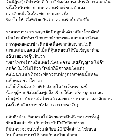
วันนี้ผู้หญิงที่ทำหน้าที่ "กาว" ทั้งสองคนกลับรู้สึกว่าเต็มกลั้น
หนึ่งในนั้นพยายามหาความรักแท้ของตัวเอง
ละอีกหนึ่งในนั้น พยายามอย่างยิ่ง
ที่จะไม่ให้ "สิ่งที่เรียกกันว่า" ความรักนั้นเกิดขึ้น
วงสนทนาระหว่างญาติสนิทถูกคั่นด้วยเสียงโทรศัพท์
เป็นโทรศัพท์ทางไกลจากอังกฤษของหลานสาวอีกคน
การพูดคุยค่อนข้างติดขัดเนื่องจากสัญญาณไม่ดี
ฟนหนุ่มของเธอที่เป็นที่คุ้นเคยจนได้รับเชิญมาด้ว
อธิบายอย่างคุ้นชินว่า
"เขาโทรฟรีทางอินเทอร์เน็ตน่ะครับ เลยสัญญาณไม่ดี"
อดคิดในใจไม่ได้ว่า ปีหน้าก็พี่สาวคนโตแต่ง
คงไม่นานนัก ก็คงจะพี่สาวคนที่อยู่อังกฤษคนนี้แหละ
ล้วคนต่อไปใครหว่า....
ล้วก็เป็นน้องสาวที่กำลังอยู่ในวัยเอ็นทรานซ์
น้องๆผู้ชายยังไม่ต้องพูดถึง เรียนให้จบ สร้างฐานะก่อน
เป็นผู้ชาย มั่นคงเมื่อไหร่แล้วค่อยแต่งงาน ท่าทางจะอีกนาน
(จงใจทำตัวเราหายไปจากสารบบซะงั้น)
กลับถึงบ้าน ที่อบอวลไปด้วยความมึนตึงของเขาทั้งคู่
ชินเสียแล้ว ชินเกินกว่าจะไปใส่ใจวิตกกังวล
ก็มันควรจะจบไปตั้งแต่เกือบ 20 ปีที่แล้วไม่ใช่เหรอ
นเมื่อทนกันมาได้ ก็ทนกันต่อไปแล้วกัน