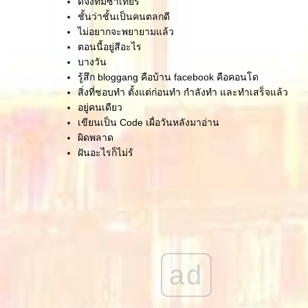
ดีจังที่มีซาเทียร์
ชั้นว่าชั้นเป็นคนตลกดี
ไม่อยากจะพยายามแล้ว
ตอนนี้อยู่สีอะไร
บางวัน
รู้สึก bloggang คือบ้าน facebook คือคอนโด
สิ่งที่ชอบทำ ตั้งแต่ก่อนทำ กำลังทำ และทำเสร็จแล้ว
อยู่คนเดียว
เขียนเป็น Code เผื่อวันหลังมาอ่าน
ผิดพลาด
ฝันอะไรก็ไม่รู้
มีเวลาให้ตัวเอง ก็เขียนไปเรื่อยๆ
อยู่ๆ ก็จะแนะนำตัวเองซะงั้น
คู่บุญบารมี
ความย้อนแย้ง
ังคอยนะ
กลับไม่ได้ ไปไม่ถึง
อาจจะพอก่อน
ad
ผู้ที่เกื้อหนุนกันมา
สอนอีกครั้ง
ครู