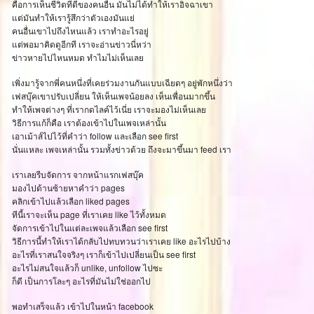
คือการเห็นชีวิตที่ดีของคนอื่น มันไม่ได้ทำให้เราอิจฉาเขา
ต่มันทำให้เรารู้สึกว่าตัวเองมันแย่
คนอื่นเขาไปถึงไหนแล้ว เราทำอะไรอยู่
ต่พอมาคิดดูอีกที เราจะอ่านข่าวนี่หว่า
ข่าวหายไปไหนหมด ทำไมไม่เห็นเล
เพิ่งมารู้จากพี่คนหนึ่งที่เคยร่วมงานกันแบบเฉียดๆ อยู่พักหนึ่งว่า
เฟสบุ๊คเขาปรับเปลี่ยน ให้เห็นเพจน้อยลง เห็นเพื่อนมากขึ้น
ทำให้เพจต่างๆ ที่เรากดไลค์ไว้เนี่ย เราจะมองไม่เห็นเล
วิธีการแก้ก็คือ เราต้องเข้าไปในเพจเหล่านั้น
เอาเม้าส์ไปไว้ที่คำว่า follow และเลือก see first
นั่นแหละ เพจเหล่านั้น รวมทั้งข่าวด้วย ถึงจะมาขึ้นมา feed เรา
เราเลยรีบจัดการ จากหน้าแรกเฟสบุ๊ค
มองไปด้านซ้ายหาคำว่า pages
คลิกเข้าไปแล้วเลือก liked pages
ทีนี้เราจะเห็น page ที่เราเคย like ไว้ทั้งหมด
จัดการเข้าไปในแต่ละเพจแล้วเลือก see first
วิธีการนี้ทำให้เราได้กลับไปทบทวนว่าเราเคย like อะไรไปบ้าง
อะไรที่เราสนใจจริงๆ เราก็เข้าไปเปลี่ยนเป็น see first
อะไรไม่สนใจแล้วก็ unlike, unfollow ไปซะ
ก็ดี เป็นการโละๆ อะไรที่มันไม่ใช่ออกไป
พอทำเสร็จแล้ว เข้าไปในหน้า facebook