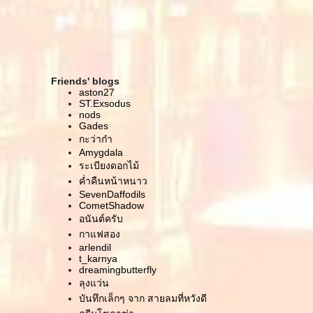
คำสารภาพของครูโยคะ
Solfeggio Healing Tones กับ Inception ที่เกิดกะเรา
ฝันฝืนตื่นแล้วฝัน เขียนไปเรื่อย..
อยู่บ้านมาครบปีแล้ว
จ .. ของเมล็ดที่ยังอ่อน และเด็กน้อยที่ต้องออกมาก่อน
Friends' blogs
กำหนด
aston27
เลือกสิ่งแวดล้อมดีๆ บนเฟสบุ๊ค
ST.Exsodus
nods
เพลงเก่าๆ เรื่องเหงาเก่าๆ
Gades
เรื่องใหญ่ ของใครของมัน
กะว่าก๋า
The Negative Blog
Amygdala
บ้านคือที่ที่แก้ผ้าได้ คิดงั้นปะ
ระเบียงดอกไม้
หนึ่งคืนกับหนึ่งวันที่ร้องไห้จนหยุดไม่ได้
ค่ำคืนหน้าหนาว
ชีวิตไม่ใช่ของเรา
SevenDaffodils
CometShadow
ศาสนิกผู้หวังดี
อนันต์ครับ
:(
เลี้ยว
กาแฟสอง
arlendil
หน้ายิ้มๆ
t_karnya
ตั้งหัวข้อไม่เป็นแล้ว ฮ่าๆๆๆ
dreamingbutterfly
บันทึกจากวันธรรมดาในสิงคโปร์
ลุงแว่น
จำให้ได้ หมายให้รู้
บันทึกเล็กๆ จาก สายลมที่หวังดี
บันทึกนึกตอนนี้