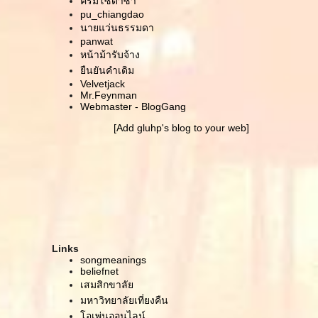
ครีมโซดาซ่า
ล้างคอมจนได้เจออีกหนึ่งหมุดหมายของการเดินทาง
pu_chiangdao
นายแว่นธรรมดา
เมื่อสองปีก่อน
panwat
ดูเหมือนจะเป็นฝันดี .. โอม กัม กะนะปัตตะเย นะมาฮา
หน้าม้ารับจ้าง
พักยก ขอบ่นแป๊บ
ืนยันคำเดิม
สวัสดีคนปลูกฝัน
Velvetjack
หนังสั้น/หนังเต้น WITH NO THEATRE (unofficial mv
Mr.Feynman
LINKIN PARK - Iridescent)
Webmaster - BlogGang
หนังสั้น/หนังเต้น THE COFFEE MEMORY .. Dying :
[Add gluhp's blog to your web]
Maximilian Hecker
เหงา
เรานิสัยไม่ดี หรือแค่รู้สึกไปเองว่าเรามันนิสัยไม่ดี
ความสัมพันธ์ พลังงาน และ contemporary dance
ตรงไหนที่พอดี เท่าไหร่ถึงดีพอ
ช่องทางการสื่อสาร
ปัดหยากไย่ก่อน
ดีใจที่มีเพื่อนอย่างเธอเดินร่วมทาง
Links
บันทีกหน้าใหม่
songmeanings
เขียน blog วันปีใหม่ ... เมื่อถึงเวลา
beliefnet
เสมสิกขาลั
..คำสารภาพ.. ด้วยรักจากเพื่อน
มหาวิทยาลัยเที่ยงคืน
ผนชีวิตคิด (เหมือนจะ) เล่นๆ
อเพ่นออนไลน์
ณ ต่างถิ่น เรายังมองหาสักที่ที่เรียกได้ว่าบ้าน