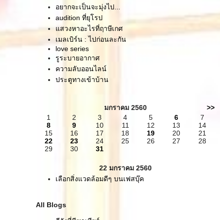
อยากจะเป็นจะมุ่งไป...
audition ที่ยุโรป
สวงหาอะไรที่ฤาษีเกศ
เมลเบิร์น : ไปก่อนละกัน
love series
รูระบายอากาศ
ความลับออนไลน์
ประตูทางเข้าบ้าน
มกราคม 2560
>>
1
2
3
4
5
6
7
8
9
10
11
12
13
14
15
16
17
18
19
20
21
22
23
24
25
26
27
28
29
30
31
22 มกราคม 2560
เลือกสิ่งแวดล้อมดีๆ บนเฟสบุ๊ค
All Blogs