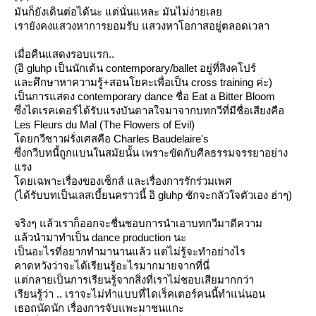
มันก็ยังเดินต่อได้นะ แต่นั่นแหละ มันไม่ง่ายเล
เรายังคงแสวงหาการยอมรับ แสวงหาโอกาสอยู่ตลอดเวลา
เมื่อคืนแสดงรอบแรก..
(อิ gluhp เป็นนักเต้น contemporary/ballet อยู่ที่สิงคโปร์
ละศึกษาหาความรู้+สอนโยคะเพื่อเป็น cross training ค่ะ)
เป็นการแสดง contemporary dance ชื่อ Eat a Bitter Bloom
ซึ่งไดเรคเตอร์ได้รับแรงบันดาลใจมาจากบทกวีที่มีชื่อเสียงคือ
Les Fleurs du Mal (The Flowers of Evil)
ดยกวีชาวฝรั่งเศสคือ Charles Baudelaire's
ซึ่งกวีบทนี้ถูกแบนในสมัยนั้น เพราะขัดกับศีลธรรมจรรยาอย่าง
รง
ดยเฉพาะเรื่องของเซ็กส์ และเรื่องการรักร่วมเพศ
(ได้รับบทเป็นเลสเบี้ยนคราวนี้ อิ gluhp ชักจะกลัวใจตัวเอง ฮ่าๆ)
จริงๆ แล้วเราก็ออกจะชื่นชอบการนำเอาบทกวีมาตีความ
ล้วนำมาทำเป็น dance production นะ
เป็นอะไรที่อยากทำมานานแล้ว แต่ไม่รู้จะทำอย่างไร
คาดหวังว่าจะได้เรียนรู้อะไรมากมายจากที่นี่
ต่กลายเป็นการเรียนรู้จากสิ่งที่เราไม่ชอบเสียมากกว่า
เรียนรู้ว่า .. เราจะไม่ทำแบบที่ไดเร็คเตอร์คนนี้ทำแน่นอน
เธอถนัดนัก เรื่องการจับแพะมาชนแกะ