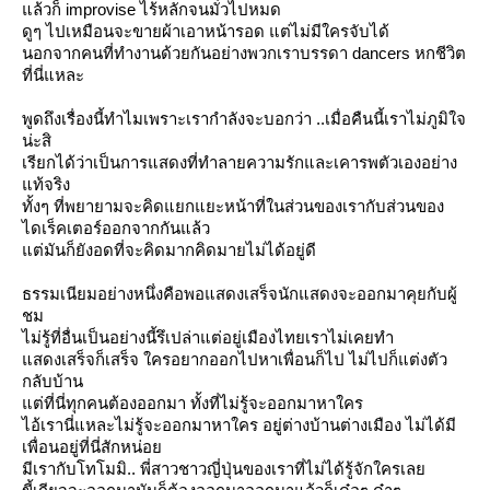
ล้วก็ improvise ไร้หลักจนมั่วไปหมด
ดูๆ ไปเหมือนจะขายผ้าเอาหน้ารอด แต่ไม่มีใครจับได้
นอกจากคนที่ทำงานด้วยกันอย่างพวกเราบรรดา dancers หกชีวิต
ที่นี่แหละ
พูดถึงเรื่องนี้ทำไมเพราะเรากำลังจะบอกว่า ..เมื่อคืนนี้เราไม่ภูมิใจ
น่ะสิ
เรียกได้ว่าเป็นการแสดงที่ทำลายความรักและเคารพตัวเองอย่าง
ท้จริง
ทั้งๆ ที่พยายามจะคิดแยกแยะหน้าที่ในส่วนของเรากับส่วนของ
ไดเร็คเตอร์ออกจากกันแล้ว
ต่มันก็ยังอดที่จะคิดมากคิดมายไม่ได้อยู่ดี
ธรรมเนียมอย่างหนึ่งคือพอแสดงเสร็จนักแสดงจะออกมาคุยกับผู้
ชม
ไม่รู้ที่อื่นเป็นอย่างนี้รึเปล่าแต่อยู่เมืองไทยเราไม่เคยทำ
สดงเสร็จก็เสร็จ ใครอยากออกไปหาเพื่อนก็ไป ไม่ไปก็แต่งตัว
กลับบ้าน
ต่ที่นี่ทุกคนต้องออกมา ทั้งที่ไม่รู้จะออกมาหาใคร
ไอ้เรานี่แหละไม่รู้จะออกมาหาใคร อยู่ต่างบ้านต่างเมือง ไม่ได้มี
เพื่อนอยู่ที่นี่สักหน่อ
มีเรากับโทโมมิ.. พี่สาวชาวญี่ปุ่นของเราที่ไม่ได้รู้จักใครเล