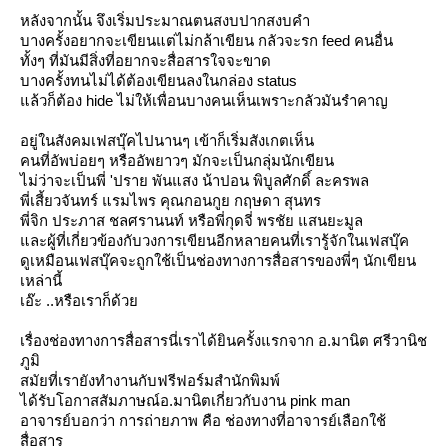
หลังจากนั้น จึงเริ่มประมาณตนสงบปากสงบคำ
บางครั้งอยากจะเขียนแต่ไม่กล้าเขียน กลัวจะรก feed คนอื่น
ทั้งๆ ที่มันมีสิ่งที่อยากจะสื่อสารใจจะขาด
บางครั้งทนไม่ได้ต้องเขียนลงในกล่อง status
ล้วก็ต้อง hide ไม่ให้เพื่อนบางคนเห็นเพราะกลัวมันรำคาญ
อยู่ในสังคมเฟสบุ๊คไปนานๆ เข้าก็เริ่มสังเกตเห็น
คนที่อัพบ่อยๆ หรืออัพยาวๆ มักจะเป็นกลุ่มนักเขียน
ไม่ว่าจะเป็นพี่ 'ปราย พันแสง น้าปอน พิบูลศักดิ์ ละครพล
พี่เสี้ยวจันทร์ แรมไพร คุณกอนกูย กฤษดา สุนทร
พี่จิก ประภาส ชลศรานนท์ หรือพี่กุดจี่ พรชัย แสนยะมูล
ละผู้ที่เกี่ยวข้องกับวงการเขียนอีกหลายคนที่เรารู้จักในเฟสบุ๊ค
ดูเหมือนเฟสบุ๊คจะถูกใช้เป็นช่องทางการสื่อสารของพี่ๆ นักเขียน
เหล่านี้
เอ๊ะ ..หรือเราก็ด้ว
เรื่องช่องทางการสื่อสารนี่เราได้ยินครั้งแรกจาก อ.มานิต ศรีวานิช
ภูมิ
สมัยที่เรายังทำงานกับฟรีฟอร์มสำนักพิมพ์
ได้รับโอกาสสัมภาษณ์อ.มานิตเกี่ยวกับงาน pink man
อาจารย์บอกว่า การถ่ายภาพ คือ ช่องทางที่อาจารย์เลือกใช้
สื่อสาร