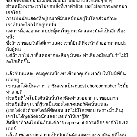
ขี้เกียจจะออกมามันก็ต้องออกมาออกมาแล้วก็เด๋อๆ ด๋าๆ
ส่วนหนึ่งเพราะเราไม่ชอบสิ่งที่เราทำด้วย เลยไม่อยากจะออกมา
เจอใคร
การเป็นนักแสดงที่อยู่บนเวทีมันเหมือนอยู่ในโลกส่วนตัวนะ
เราเป็นอะไรก็ได้อยู่บนนั้น
ต่การต้องออกมาพบปะผู้คนในฐานะนักแสดงมันก็เป็นอีกเรื่อง
หนึ่ง
ซึ่งถ้าเราชอบในสิ่งที่เราแสดง เราก็ยินดีที่จะนำตัวออกมาพบปะ
กับผู้คน
ต่ถ้าเราไม่เราก็แค่อยากจะลืมๆ มันซะ ทำเสียเหมือนกับว่าไม่มี
อะไรเกิดขึ้น
ล้วก็นั่นแหละ คนดูคนหนึ่งเขาเข้ามาคุยกับเรากับโทโมมิที่ยืน
เด๋ออยู่
เขาบอกได้เป็นฉากๆ ว่าซีนแรกเป็น guest choreographer ใช่มั้
ท่าสวยดี
ส่วนซีนที่โทโมมิเต้นอันนั้นใครคิดท่าสวยมาก เขาชอบมาก
ส่วนซีนอื่นๆ เขาก็รู้ว่าเป็นของไดเรคเตอร์คิดนั่นแหละ
(เธอโด่งดังด้วยสไตล์ที่ชัดเจน แต่ไม่มีใครชอบ เพราะมั่วเกิน)
เขาไม่ได้พูดถึงตัวนักแสดงเลยทำให้เรารู้สึก
สิ่งที่เราทำลงไปมันเป็นแค่การ represent ความคิดของตัวไดเรค
เตอร์
ล้วตัวของเราล่ะความเป็นนักเต้นนักแสดงของเรามันอยู่ที่ไหน