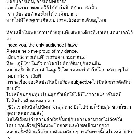
ต่กับการเต้น, การเต้นที่เรารัก
ละดิ้นรนมาตลอดให้ได้ทำในสิ่งที่ตัวเองรักนั้น
เรากลับตอบตัวเองไม่ได้ว่าเต็มปากว่า
หากไม่มีใครดูเราเต้นเลย เราจะยังอยากเต้นอยู่ไหม
ท่อนหนึ่งในเพลงภาษาอังกฤษเพียงเพลงเดียวที่เราเคยแต่ง บอกไว้
ว่า
Ineed you, the only audience I have.
Please help me proud of my dance.
เมื่อมาถึงการเต้นทีไรเราพยายามมากนะ
ที่จะ “ภูมิใจ” ในตัวเองโดยไม่ต้องขึ้นอยู่กับคนอื่น
หลายครั้ง สิ่งที่เราทำไม่ถูกใจไดเรคเตอร์ ทำให้โอกาสต่างๆ ไม่
เคยมาถึงเราเสียที
เพราะเรื่องของศิลปะมันเป็นเรื่อง subjective ไม่มีหลักการตัดสิน
ตายตัว
ไม่เหมือนตอนทุ่มเรียนสุดตัวเพื่อให้ได้มีโอากาสแข่งขันเคมี
อลิมปิคเมื่อตอนม.ปลา
(ชีวิตเรามันปัดไปปัดมาจนสุดทาง ปัดไปซ้ายก็ซ้ายสุด ขวาก็ขวา
สุดมาตลอดเลยล่ะ)
มันได้เรียนรู้ว่าความสำเร็จขึ้นอยู่กับความสามารถไม่ถึงครึ่ง
ดยมากแล้วอยู่ที่จังหวะ โอกาส และโชคเสียมากกว่า
หลายครั้งที่ท้อแล้วก็บอกตัวเองเงียบๆ ว่าเส้นทางนี้คงไม่เหมาะกับ
เรา