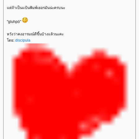
ต่ถ้าเป็นแป้นพิมพ์เยอรมันน่ะครบนะ
"gluhpö"
หวังว่าคงอารมณ์ดีขึ้นบ้างแล้วนะคะ
ดย:
discipula