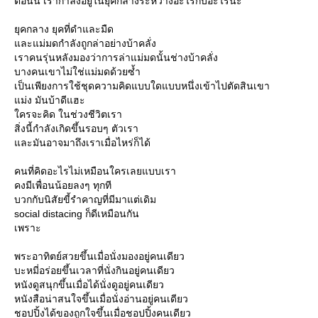
ตอนนี้ เรากำลังอยู่ในยุคกลางระหว่างอะไรกับอะไรนะ
ุคกลาง ยุคที่ดำและมืด
ละแม่มดกำลังถูกล่าอย่างบ้าคลั่ง
เราคนรุ่นหลังมองว่าการล่าแม่มดนั้นช่างบ้าคลั่ง
บางคนเขาไม่ใช่แม่มดด้วยซ้ำ
เป็นเพียงการใช้ชุดความคิดแบบใดแบบหนึ่งเข้าไปตัดสินเขา
ม่ง มันบ้าดีแฮะ
ครจะคิด ในช่วงชีวิตเรา
สิ่งนี้กำลังเกิดขึ้นรอบๆ ตัวเรา
ละมันอาจมาถึงเราเมื่อไหร่ก็ได้
คนที่คิดอะไรไม่เหมือนใครเลยแบบเรา
คงมีเพื่อนน้อยลงๆ ทุกที
บวกกับนิสัยขี้รำคาญที่มีมาแต่เดิม
social distacing ก็ดีเหมือนกัน
เพราะ
พระอาทิตย์สวยขึ้นเมื่อนั่งมองอยู่คนเดียว
บะหมี่อร่อยขึ้นเวลาที่นั่งกินอยู่คนเดียว
หนังดูสนุกขึ้นเมื่อได้นั่งดูอยู่คนเดียว
หนังสือน่าสนใจขึ้นเมื่อนั่งอ่านอยู่คนเดียว
ชอปปิ้งได้ของถูกใจขึ้นเมื่อชอปปิ้งคนเดียว