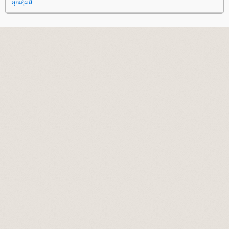
คุณอุ้มสี