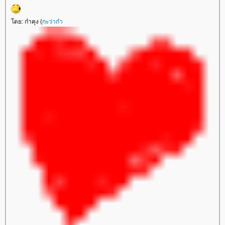
ดย: ก๋าคุง (
กะว่าก๋า