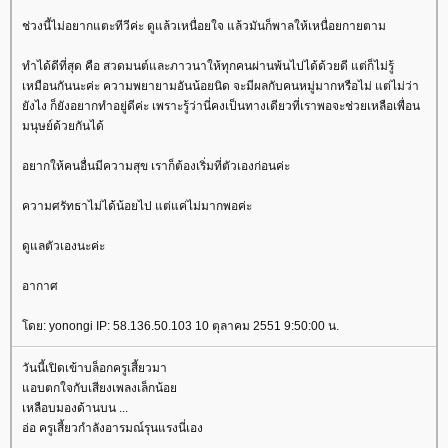
ช่วงนี้ไม่อยากแตะทีวีค่ะ ดูแล้วเหนื่อยใจ แล้วมันก็พาลให้เหนื่อยกายตาม
ทำได้ดีที่สุด คือ สวดมนต์และภาวนาให้ทุกคนผ่านพ้นไปได้ด้วยดี แต่ก็ไม่รู้
เหมือนกันนะค่ะ ความพยายามอันน้อยนิด จะมีผลกับคนหมู่มากหรือไม่ แต่ไม่ว่า
ังไง ก็ยังอยากทำอยู่ดีค่ะ เพราะรู้ว่านี่คงเป็นทางเดียวที่เราพอจะช่วยเหลือเพื่อน
มนุษย์ด้วยกันได้
อยากให้คนอื่นมีความสุข เราก็ต้องเริ่มที่ตัวเองก่อนค่ะ
ความศรัทธาไม่ได้น้อยไป แต่แค่ไม่มากพอค่ะ
ดูแลตัวเองนะค่ะ
อากาศ
ดย: yonongi IP: 58.136.50.103 10 ตุลาคม 2551 9:50:00 น.
วันนี้เปิดเข้าบล็อกครูเสี้ยวมา
อบตกใจกับเสียงเพลงเล็กน้อ
เหลือบมองด้านบน ...
อ่อ ครูเสี้ยวกำลังอารมณ์รุนแรงนี่เอง