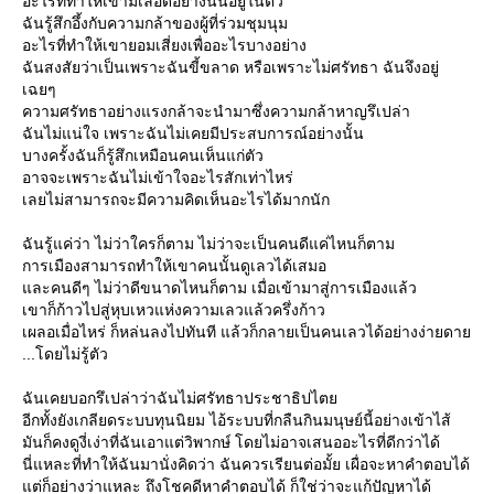
อะไรที่ทำให้เขามีเลือดอย่างนั้นอยู่ในตัว
ฉันรู้สึกอึ้งกับความกล้าของผู้ที่ร่วมชุมนุม
อะไรที่ทำให้เขายอมเสี่ยงเพื่ออะไรบางอย่าง
ฉันสงสัยว่าเป็นเพราะฉันขี้ขลาด หรือเพราะไม่ศรัทธา ฉันจึงอยู่
เฉยๆ
ความศรัทธาอย่างแรงกล้าจะนำมาซึ่งความกล้าหาญรึเปล่า
ฉันไม่แน่ใจ เพราะฉันไม่เคยมีประสบการณ์อย่างนั้น
บางครั้งฉันก็รู้สึกเหมือนคนเห็นแก่ตัว
อาจจะเพราะฉันไม่เข้าใจอะไรสักเท่าไหร่
เลยไม่สามารถจะมีความคิดเห็นอะไรได้มากนัก
ฉันรู้แค่ว่า ไม่ว่าใครก็ตาม ไม่ว่าจะเป็นคนดีแค่ไหนก็ตาม
การเมืองสามารถทำให้เขาคนนั้นดูเลวได้เสมอ
ละคนดีๆ ไม่ว่าดีขนาดไหนก็ตาม เมื่อเข้ามาสู่การเมืองแล้ว
เขาก็ก้าวไปสู่หุบเหวแห่งความเลวแล้วครึ่งก้าว
เผลอเมื่อไหร่ ก็หล่นลงไปทันที แล้วก็กลายเป็นคนเลวได้อย่างง่ายดา
...โดยไม่รู้ตัว
ฉันเคยบอกรึเปล่าว่าฉันไม่ศรัทธาประชาธิปไต
อีกทั้งยังเกลียดระบบทุนนิยม ไอ้ระบบที่กลืนกินมนุษย์นี้อย่างเข้าไส้
มันก็คงดูงี่เง่าที่ฉันเอาแต่วิพากษ์ โดยไม่อาจเสนออะไรที่ดีกว่าได้
นี่แหละที่ทำให้ฉันมานั่งคิดว่า ฉันควรเรียนต่อมั้ย เผื่อจะหาคำตอบได้
ต่ก็อย่างว่าแหละ ถึงโชคดีหาคำตอบได้ ก็ใช่ว่าจะแก้ปัญหาได้