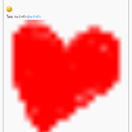
ดย: กะว่าก๋า (
กะว่าก๋า