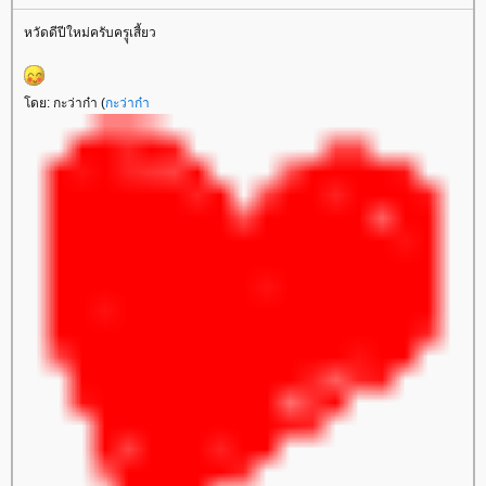
หวัดดีปีใหม่ครับครูุเสี้ยว
ดย: กะว่าก๋า (
กะว่าก๋า