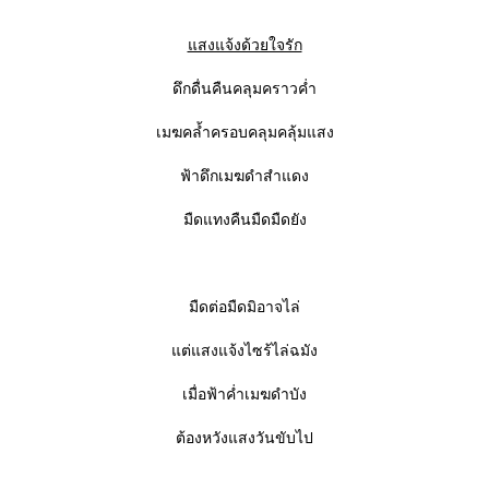
สงแจ้งด้วยใจรัก
ดึกดื่นคืนคลุมคราวค่ำ
เมฆคล้ำครอบคลุมคลุ้มแสง
ฟ้าดึกเมฆดำสำแดง
มืดแทงคืนมืดมืดยัง
มืดต่อมืดมิอาจไล่
ต่แสงแจ้งไซร้ไล่ฉมัง
เมื่อฟ้าค่ำเมฆดำบัง
ต้องหวังแสงวันขับไป