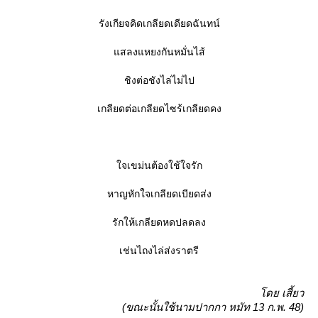
รังเกียจคิดเกลียดเดียดฉันทน์
สลงแหยงกันหมั่นไส้
ชิงต่อชังไล่ไม่ไป
เกลียดต่อเกลียดไซร้เกลียดคง
จเขม่นต้องใช้ใจรัก
หาญหักใจเกลียดเบียดส่ง
รักให้เกลียดหดปลดลง
เช่นไถงไล่ส่งราตรี
ดย เสี้ยว
(ขณะนั้นใช้นามปากกา หมัท 13 ก.พ. 48)