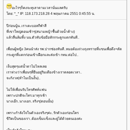
อะไรๆก็คงจะทุเลาตามเวลานั่นแลครับ
ดย: *_* IP: 118.173.218.28 4 พฤษภาคม 2551 0:45:55 น.
ปีก่อนนู้น..เราเตะบอลกีฬาสี
ที่เขาใหญ่ตอนเช้าๆ(สนามหญ้าชื้นด้วยน้ำค้าง)
ล้วลื่นล้มทิ้ง นน.ตัวทับข้อมือหักกระดูกแตกทันที..
เพื่อนผู้หญิง 3คนนำส่ง รพ.ปากช่องทันที..หมอต้องถ่วงถุงทรายที่แขนเพื่อดึง+ดัด
กระดูกที่แตกก่อนเข้าเฝือกและส่งเข้า กทม.ต่อไป..
เจ็บสุดๆแต่น้ำตาไม่ไหลเล
เราห่วงว่าเพื่อนๆที่ยืนอยู่ริมเตียงข้างเราตลอดเวลา..
จะกังวล(ทำไมเป็นงั้น)..
ไม่ให้เพื่อนรับโทรศัพท์แฟน
เพราะปกติจะโทร.มาทุกเช้า
นางเอ๊ก..นางเอก..จริงๆ(ตอนนั้น)
เพราะกำลังใจในตัวเองจริงๆค่ะ..รักตัวเองก่อนใคร
ขีวิตเป็นของเรา..ต้องเข็มแข็งและยู่ได้ด้วยตนเองค่ะ