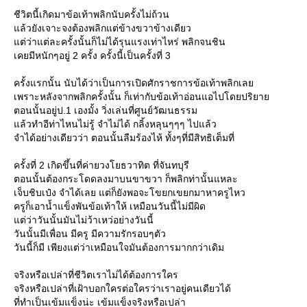
ชีวิตนี้เกิดมาข้อเท้าพลิกนับครั้งไม่ถ้วน
ล้วยังเจาะจงต้องพลิกแต่ข้างขวาข้างเดียว
ต่ว่าแต่ละครั้งนั้นก็ไม่ได้รุนแรงเท่าไหร่ พลิกจนชิน
เคยมีหนักๆอยู่ 2 ครั้ง ครั้งนี้เป็นครั้งที่ 3
ครั้งแรกนั้น นับได้ว่าเป็นการเปิดศักราชการข้อเท้าพลิกเล
เพราะหลังจากพลิกครั้งนั้น ก็เท่ากับข้อเท้าอ่อนแอไปโดยปริยา
ตอนนั้นอยู่ป.1 เองมั้ง วิ่งเล่นที่ศูนย์วัฒนธรรม
ล้วทำอีท่าไหนไม่รู้ จำไม่ได้ กลิ้งหลุนๆๆๆ ไปแล้ว
จำได้อย่างเดียวว่า ตอนนั้นลืมร้องไห้ ทั้งๆที่มีสิทธิเต็มที่
ครั้งที่ 2 เกิดขึ้นที่ค่ายวงโยธวาทิต ที่จันทบุรี
ตอนนั้นต้องกระโดดลงมาบนขาขวา ก็พลิกท่านั้นแหละ
เจ็บชิบเป๋ง จำได้เลย แต่ก็ยังพอจะโขยกเขยกมาหาครูไหว
ครูก็เอาน้ำแข็งพันข้อเท้าให้ เหมือนวันนี้ไม่มีผิด
ต่ว่าวันนั้นมันไม่ว้าเหว่อย่างวันนี้
วันนั้นมีเพื่อน มีครู มีความรักรอบๆตัว
วันนี้ก็มี เพียงแต่ว่าเหมือนใจมันต้องการมากกว่าเดิม
จริงหรือเปล่าที่ชีวิตเราไม่ได้ต้องการใคร
จริงหรือเปล่าที่เฝ้าบอกใครต่อใครว่าเราอยู่คนเดียวได้
ที่ทำเป็นเข้มแข็งน่ะ เข้มแข็งจริงหรือเปล่า