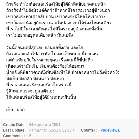
ถ้าจริง ทำไมต้องนอนร้องไห้อยู่ใต้ผ้าที่หยิบมาคลุมหน้า
ถ้าจริงทำไมถึงมัวแต่คิดว่าถ้าหากมีใครรอเราอยู่ข้างนอก
เขาก็คงจะพาเรากลับบ้าน เขาก็คงจะมีไหล่ให้เราเกาะ
เขาก็คงจะนั่งอยู่กับเรา และไม่ปล่อยเราให้ร้องไห้คนเดียว
นี่เราไม่มีใครเลยสักคน ไม่มีใครรออยู่ข้างนอกทั้งนั้น
เราไม่อยากอยู่คนเดียวแล้ว มันแย่จัง
วันนี้อ่อนแอที่สุดเลย อ่อนแอทั้งกายและใจ
กังวลและกลัวไปสารพัด ไม่เคยเจ็บขนาดนี้มาก่อน
ต่ถ้าเทียบกับใครหลายๆคน เรื่องแค่นี้ก็ขี้ปะติ๋ว
เพียงแต่ว่ามันเจ็บ เจ็บจนต้องร้องไห้ออกมา
น้ำแข็งที่พี่สาวคนหนึ่งพันข้อเท้าให้ ทำเอาหนาวไปถึงขั้วหัวใจ
ทั้งเจ็บ ทั้งกลัว ทั้งหนาว ทั้งเหงา
นี่เราอ่อนแอจริงๆนะเนี่ยเจ็บคราวนี้
รู้สึกหมดแรงจะดูแลตัวเอง
ได้แต่แอบร้องไห้อยู่ใต้ผ้าเหม็นๆผืนนั้น
เจ็บ...มาก
Create Date :
04 พฤษภาคม 2551
Last Update :
4 พฤษภาคม 2551 0:02:17 น.
Counter :
Pageviews.
Comments :
16