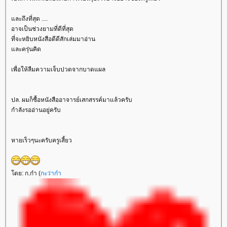
ละถึงที่สุด ....
อาจเป็นช่วงยามที่ดีที่สุด
ที่จะหยิบหนังสือดีดีสักเล่มมาอ่าน
ละครุ่นคิด
เพื่อให้ลืมความเจ็บปวดจากบาดแผล
ปล. ผมก็ซื้อหนังสืออาจารย์เสกสรรค์มาแล้วครับ
กำลังรออ่านอยู่ครับ
หายเร็วๆนะครับครูเสี้ยว
ดย: ก.ก๋า (
กะว่าก๋า