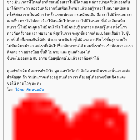
ช่างเป็น เวลาที่โดดเดี่ยวที่สุดเหมือนเราไม่มีใครเลย แต่การป่วยครั้งนั้นรอดพ้น
มาได้เพราะว่า สองวันหลังจากนั้นเพื่อนโทรมาแล้วเลยรู้ว่าเราไม่สบายหนักแต่
ครั้งที่สอง เราเป็นหนักกว่าครั้งแรกแต่เหตการเหมือนเดิม คือ เราไม่มีใครเลย เรา
เคยเจ็บ หายใจไม่ออก ร้องไห้จนเจ็บไปหมด เราไม่มีใครเลย ที่เมืองอันเหน็บ
หนาว นี้ ไม่มีคนดูแล ไม่มีคนใส่ใจ ไม่มีคนรับรู้ อาการ แต่คุณรู้ไหม ครั้งนี้เรา
ต่างกับครั้งก่อน เรา พยายาม ที่สุดในการ จะลุกขึ้นจากเตียงเปลี่ยนเสื้อผ้า ไปซุ๊ป
เปอร์ เพื่อซื้อของกินให้กับ ตัวเอง ขาเดินล้าๆไม่มีแรง ตาปรือ ไข้ขึ้นสูง หายใจ
ไม่ทันเจ็บหน้าอก แต่เราก็เดินไปซื้อกลับมาจนได้ ตอนที่เราก้าวเข้าห้องเราอ่ะเรา
คิดเลย ว่า อย่างน้อย ชั้นก็ ไม่ตาย และ ดูแลตัวเอง ได้
ชั้นจะไม่อ่อนแอ กับ อารม น้อยๆอีกต่อไปแล้ว เราต้องทำได้
คุณกำลังเจ็บ ต้องการกำลังใจ ดูแลเอาใจใส่ กำลังใจ จากตัวเราเองนั่นแหละค่ะ
สำคัญสุด ถ้า วันนั้นเราจะต้องอยู่ คนเดียว เรา ต้องอยู่ได้อย่างเข้มแข็ง นะคะ
ขอให้ หาย ไวๆ นะ คะ
ดย:
ไม้ยมก&แหนมมัด