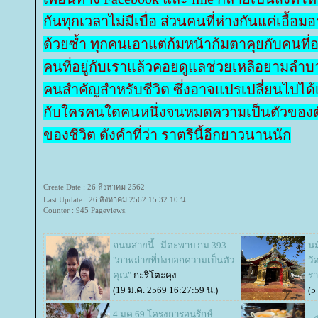
กันทุกเวลาไม่มีเบื่อ ส่วนคนที่ห่างกันแค่เอื้อ
ด้วยซ้ำ ทุกคนเอาแต่ก้มหน้าก้มตาคุยกับคนที่อ
คนที่อยู่กับเราแล้วคอยดูแลช่วยเหลือยามลำบ
คนสำคัญสำหรับชีวิต ซึ่งอาจแปรเปลี่ยนไปได้
กับใครคนใดคนหนึ่งจนหมดความเป็นตัวของต
ของชีวิต ดังคำที่ว่า ราตรีนี้อีกยาวนานนัก
Create Date : 26 สิงหาคม 2562
Last Update : 26 สิงหาคม 2562 15:32:10 น.
Counter : 945 Pageviews.
ถนนสายนี้...มีตะพาบ กม.393
น
"ภาพถ่ายที่บ่งบอกความเป็นตัว
วั
คุณ"
กะริโตะคุง
รา
(19 ม.ค. 2569 16:27:59 น.)
(5
4 มค 69 โครงการอนุรักษ์