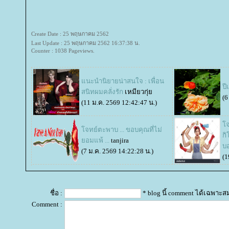
Create Date : 25 พฤษภาคม 2562
Last Update : 25 พฤษภาคม 2562 16:37:38 น.
Counter : 1038 Pageviews.
นะนำนิยายน่าสนใจ : เพื่อน
ปี
สนิทผมคลั่งรัก
เหมียวกุ่
(6
(11 ม.ค. 2569 12:42:47 น.)
จ
จทย์ตะพาบ ... ขอบคุณที่ไม่
กิ
อมแพ้ ...
tanjira
บ
(7 ม.ค. 2569 14:22:28 น.)
(1
ชื่อ :
* blog นี้ comment ได้เฉพาะส
Comment :