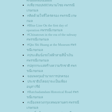
#PanneeKetkamon
#เที่ยวรอบMRTสนามไชย #พรรณี
เกษกมล
#คิดด้วยใจที่ไตร่ตรอง #พรรณี เกษ
กมล
#Blue Line On the first day of
operation #พรรณีเกษกมล
#Chinatown in the era of the subway
#พรรณีเกษกมล
#Qin Shi Huang at the Museum #พร
รณีเกษกมล
#ประเดิมนั่งรถไฟฟ้าสายสีน้ำเงิน
#พรรณีเกษกมล
#ปลุกกระแสสร้างความรักชาติ #พร
รณีเกษกมล
จอมพลกุมอำนาจการปกครอง
ประชาธิปไตยฤาจะเป็นเพียง
อนุสาวรีย์
#Ratchadamdam Historical Road #พร
รณีเกษกมล
#เมืองหลวงกรุงเทพมหานคร #พรรณี
เกษกมล