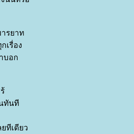
มีมารยาท
ุกเรื่อง
ขาบอก
ร้
นทันที
ยทีเดียว