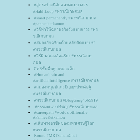
#สูตรสร้างนิสัยฉลาดแบบวงจร
#HabitLoop #พรรณีเกษกมล
#smart permanently #พรรณีเกษกมล
#panneeketkamon
#วิธีทำให้ฉลาดจริงจังแบบถาวร #พร
รณีเกษกมล
#สมองอัจฉริยะด้วยหลักคิดแบบ AI
#พรรณีเกษกมล
#วิธีฝึกสมองอัจฉริยะ #พรรณีเกษ
กมล
สิทธิขั้นพื้นฐานของเด็ก
#Humanbrain and
#artificialintelligence #พรรณีเกษกมล
#สมองมนุษย์และปัญญาประดิษฐ์
#พรรณีเกษกมล
#พรรณีเกษกมล #BlogGang4665919
#ธรรมะและปรัชญา#พรรณีเกษกมล
#careerpath #world's billionaire
#PanneeKetkamon
#เส้นทางอาชีพของมหาเศรษฐีโลก
#พรรณีเกษกมล
Round #MRTSanamChai