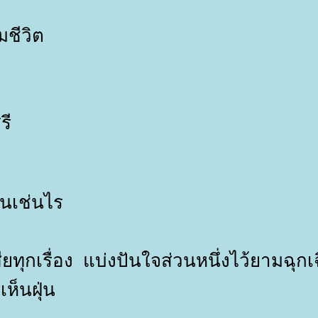
มชีวิต
รี
็นเช่นไร
ุกเรื่อง แบ่งปันใจส่วนหนึ่งไว้ยามฉุก
เห็นฝุ่น