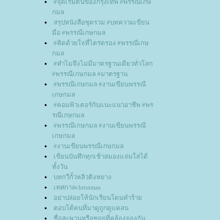
#จุดเริ่มต้นของกรุงเทพ #พรรณีเกษ
กมล
สรุปหนังสือชุดรวม #บทความเขียน
มือ #พรรณีเกษกมล
#คิดด้วยใจที่ไตร่ตรอง #พรรณีเกษ
กมล
#ทำไมจึงไม่มีมาตรฐานเดียวทั่วโลก
#พรรณีเกษกมล #มาตรฐาน
#พรรณีเกษกมล #งานเขียนพรรณี
เกษกมล
#คอมพิวเตอร์กับแนะแนวอาชีพ #พร
รณีเกษกมล
#พรรณีเกษกมล #งานเขียนพรรณี
เกษกมล
#งานเขียนพรรณีเกษกมล
เขียนบันทึกทุกเช้าสมองแจ่มใสได้
ทั้งวัน
บทกวีกั้วหลิวติงหยาง
เทศกาลchristmas
อย่าปล่อยให้นักเรียนโดนทำร้า
ตอบโต้คนที่มาดูถูกดูแคลน
ชื่อสะพานหรือซอยที่คล้องจองกัน