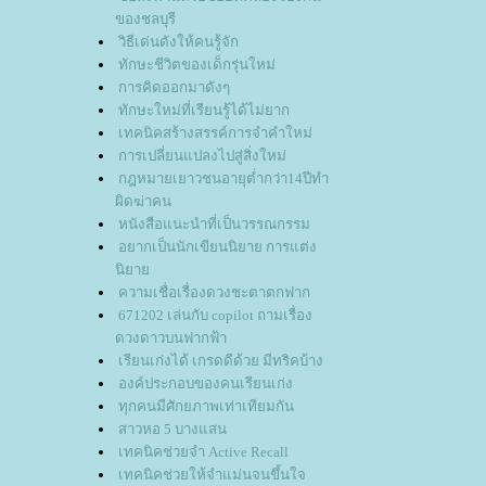
ของชลบุรี
วิธีเด่นดังให้คนรู้จัก
ทักษะชีวิตของเด็กรุ่นใหม่
การคิดออกมาดังๆ
ทักษะใหม่ที่เรียนรู้ได้ไม่ยาก
เทคนิคสร้างสรรค์การจำคำใหม่
การเปลี่ยนแปลงไปสู่สิ่งใหม่
กฎหมายเยาวชนอายุต่ำกว่า14ปีทำ
ผิดฆ่าคน
หนังสือแนะนำที่เป็นวรรณกรรม
อยากเป็นนักเขียนนิยาย การแต่ง
นิยา
ความเชื่อเรื่องดวงชะตาตกฟาก
671202 เล่นกับ copilot ถามเรื่อง
ดวงดาวบนฟากฟ้า
เรียนเก่งได้ เกรดดีด้วย มีทริคบ้าง
องค์ประกอบของคนเรียนเก่ง
ทุกคนมีศักยภาพเท่าเทียมกัน
สาวหอ 5 บางแสน
เทคนิคช่วยจำ Active Recall
เทคนิคช่วยให้จำแม่นจนขึ้นใจ