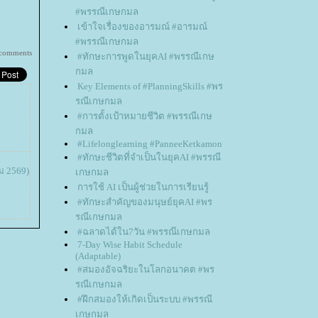
#พรรณีเกษกมล
เข้าใจเรื่องของอารมณ์ #อารมณ์
#พรรณีเกษกมล
 comments
#ทักษะการพูดในยุคAI #พรรณีเกษ
กมล
Key Elements of #PlanningSkills #พร
รณีเกษกมล
#การตั้งเป้าหมายชีวิต #พรรณีเกษ
กมล
#Lifelonglearning #PanneeKetkamon
#ทักษะชีวิตที่จำเป็นในยุคAI #พรรณี
ม 2569)
เกษกมล
การใช้ AI เป็นผู้ช่วยในการเรียนรู้
#ทักษะสำคัญของมนุษย์ยุคAI #พร
รณีเกษกมล
#ฉลาดได้ใน7วัน #พรรณ๊เกษกมล
7-Day Wise Habit Schedule
(Adaptable)
#สมองอัจฉริยะในโลกอนาคต #พร
รณีเกษกมล
#ฝึกสมองให้เกิดเป็นระบบ #พรรณี
เกษกมล