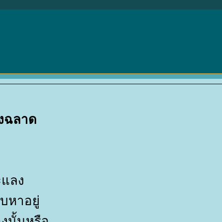
างฉลาด
ะแลง
บหาอยู่
นั้นหรือ