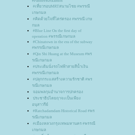
#PanneeKetkamon
#เที่ยวรอบMRTสนามไชย #พรรณี
เกษกมล
#คิดด้วยใจที่ไตร่ตรอง #พรรณี เกษ
กมล
#Blue Line On the first day of
operation #พรรณีเกษกมล
#Chinatown in the era of the subway
#พรรณีเกษกมล
#Qin Shi Huang at the Museum #พร
รณีเกษกมล
#ประเดิมนั่งรถไฟฟ้าสายสีน้ำเงิน
#พรรณีเกษกมล
#ปลุกกระแสสร้างความรักชาติ #พร
รณีเกษกมล
จอมพลกุมอำนาจการปกครอง
ประชาธิปไตยฤาจะเป็นเพียง
อนุสาวรีย์
#Ratchadamdam Historical Road #พร
รณีเกษกมล
#เมืองหลวงกรุงเทพมหานคร #พรรณี
เกษกมล