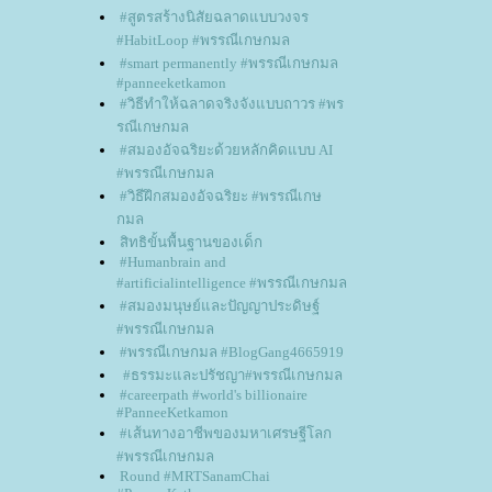
#สูตรสร้างนิสัยฉลาดแบบวงจร
#HabitLoop #พรรณีเกษกมล
#smart permanently #พรรณีเกษกมล
#panneeketkamon
#วิธีทำให้ฉลาดจริงจังแบบถาวร #พร
รณีเกษกมล
#สมองอัจฉริยะด้วยหลักคิดแบบ AI
#พรรณีเกษกมล
#วิธีฝึกสมองอัจฉริยะ #พรรณีเกษ
กมล
สิทธิขั้นพื้นฐานของเด็ก
#Humanbrain and
#artificialintelligence #พรรณีเกษกมล
#สมองมนุษย์และปัญญาประดิษฐ์
#พรรณีเกษกมล
#พรรณีเกษกมล #BlogGang4665919
#ธรรมะและปรัชญา#พรรณีเกษกมล
#careerpath #world's billionaire
#PanneeKetkamon
#เส้นทางอาชีพของมหาเศรษฐีโลก
#พรรณีเกษกมล
Round #MRTSanamChai