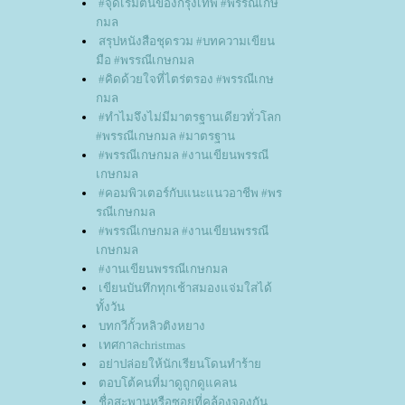
#จุดเริ่มต้นของกรุงเทพ #พรรณีเกษ
กมล
สรุปหนังสือชุดรวม #บทความเขียน
มือ #พรรณีเกษกมล
#คิดด้วยใจที่ไตร่ตรอง #พรรณีเกษ
กมล
#ทำไมจึงไม่มีมาตรฐานเดียวทั่วโลก
#พรรณีเกษกมล #มาตรฐาน
#พรรณีเกษกมล #งานเขียนพรรณี
เกษกมล
#คอมพิวเตอร์กับแนะแนวอาชีพ #พร
รณีเกษกมล
#พรรณีเกษกมล #งานเขียนพรรณี
เกษกมล
#งานเขียนพรรณีเกษกมล
เขียนบันทึกทุกเช้าสมองแจ่มใสได้
ทั้งวัน
บทกวีกั้วหลิวติงหยาง
เทศกาลchristmas
อย่าปล่อยให้นักเรียนโดนทำร้า
ตอบโต้คนที่มาดูถูกดูแคลน
ชื่อสะพานหรือซอยที่คล้องจองกัน