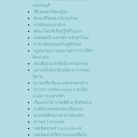
ของชลบุรี
วิธีเด่นดังให้คนรู้จัก
ทักษะชีวิตของเด็กรุ่นใหม่
การคิดออกมาดังๆ
ทักษะใหม่ที่เรียนรู้ได้ไม่ยาก
เทคนิคสร้างสรรค์การจำคำใหม่
การเปลี่ยนแปลงไปสู่สิ่งใหม่
กฎหมายเยาวชนอายุต่ำกว่า14ปีทำ
ผิดฆ่าคน
หนังสือแนะนำที่เป็นวรรณกรรม
อยากเป็นนักเขียนนิยาย การแต่ง
นิยา
ความเชื่อเรื่องดวงชะตาตกฟาก
671202 เล่นกับ copilot ถามเรื่อง
ดวงดาวบนฟากฟ้า
เรียนเก่งได้ เกรดดีด้วย มีทริคบ้าง
องค์ประกอบของคนเรียนเก่ง
ทุกคนมีศักยภาพเท่าเทียมกัน
สาวหอ 5 บางแสน
เทคนิคช่วยจำ Active Recall
เทคนิคช่วยให้จำแม่นจนขึ้นใจ