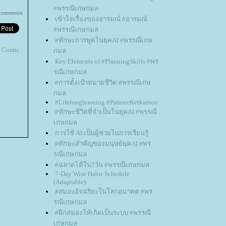
#พรรณีเกษกมล
 comments
เข้าใจเรื่องของอารมณ์ #อารมณ์
#พรรณีเกษกมล
#ทักษะการพูดในยุคAI #พรรณีเกษ
f Comic
กมล
Key Elements of #PlanningSkills #พร
รณีเกษกมล
#การตั้งเป้าหมายชีวิต #พรรณีเกษ
กมล
#Lifelonglearning #PanneeKetkamon
#ทักษะชีวิตที่จำเป็นในยุคAI #พรรณี
เกษกมล
การใช้ AI เป็นผู้ช่วยในการเรียนรู้
#ทักษะสำคัญของมนุษย์ยุคAI #พร
รณีเกษกมล
#ฉลาดได้ใน7วัน #พรรณ๊เกษกมล
7-Day Wise Habit Schedule
(Adaptable)
#สมองอัจฉริยะในโลกอนาคต #พร
รณีเกษกมล
#ฝึกสมองให้เกิดเป็นระบบ #พรรณี
เกษกมล