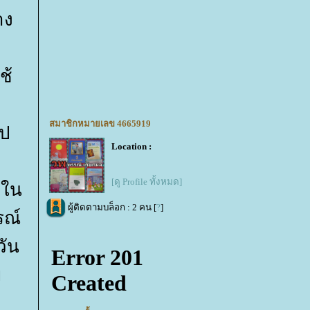
าง
ช้
สมาชิกหมายเลข 4665919
ูป
Location :
[ดู Profile ทั้งหมด]
จใน
ผู้ติดตามบล็อก : 2 คน [
?
]
รณ์
วัน
อ