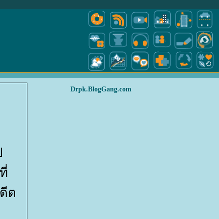
Drpk.BlogGang.com
ป
ี่
ดีต