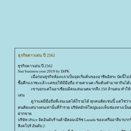
ธุรกิจดาวเด่น ปี 2562
ธุรกิจดาวเด่น ปี 2562
Star business year 2019 by DrPK
เมื่อก่อนธุรกิจห้องแถวเป็นจุดเริ่มต้นของอาชีพอิสระ บัดนี้ไม่
ซื้อตึกแถวซะแล้ว แค่ขอให้มีมือถือ จ่ายค่าเนต เริ่มต้นทำมาหากินได้
เขาบอกแค่ในอาเซียนมีคนเล่นเนตมากถึง 350 ล้านคน ทำให้ธุรกิ
เด่น
ดูว่าแค่มีมือถือที่เล่นเนตได้ก็รวยได้ ทุกคนคิดเช่นนี้ แต่ใช่ว
คนคิดแต่บางคนเท่านั้นที่ร่ำรวย บริษัทยักษ์ใหญ่มองเห็นช่องทางเป็นต
ฝากขา
บริษัท iPrice จัดอันดับร้านค้าอีคอมเมิร์ซ Lazada ของเครืออาลีบาบากร
สิงคโปร์ อันดับ 2