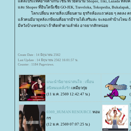
ต่ละประเทศอาจต่างกัน เช่น ที่เวียดนาม Shopee, Tiki, Lazada ที่สิง
ละ Shopee ที่อินโดนีเซีย GO-JEK, Traveloka, Tokopedia, Bukalapak,
ลกเปลี่ยน หลายสิ่งเปลี่ยนตาม ธุรกิจห้องแถวค่อย ๆ ลดลง คน
ล้วคนมีอายุหลังเกษียณที่อยากมีรายได้เสริมล่ะ จะลองทำบ้างไหม ถ้
มีหวังบ้างหรอกน่า ถ้าคิดทำตามลำพัง อาจยากสักหน่อ
Create Date : 14 มิถุนายน 2562
Last Update : 14 มิถุนายน 2562 16:01:57 น.
Counter : 1184 Pageviews.
นะนำนิยายน่าสนใจ : เพื่อน
๏
สนิทผมคลั่งรัก
เหมียวกุ่
(11 ม.ค. 2569 12:42:47 น.)
0369_HUMAN RESOURCE
หอม
กร
(12 ม.ค. 2569 07:07:25 น.)